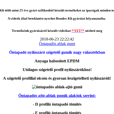
ft több mint 25 éve gyárt szilikonból készült termékeket az iparágak minden te
A videók által betekintést nyerhet Bondex Kft gyártási folyamataiba.
Termékeink gyártásáról készült videókat
**ITT**
nézheti meg
2018-06-23 22:22:42
Öntapadós ablak gumi
Öntapadó nyílászáró szigetelő gumik nagy választékban
Anyaga habosított EPDM
Utólagos szigetelő profil nyílászárókhoz!
A szigetelő profillal olcsón és gyorsan leszigetelheti nyílászáróit!
Öntapadós ajtó-ablak gumik alakjuk szerint:
- D profilú öntapadó tömítés
- E profilú öntapadó tömítés