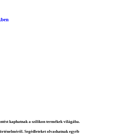
kben
intést kaphatnak a szilikon termékek világába.
 történelméről. Segédleteket olvashatnak egyéb