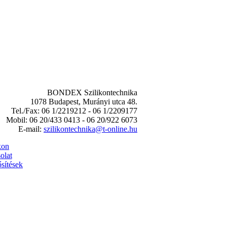
BONDEX Szilikontechnika
1078 Budapest, Murányi utca 48.
Tel./Fax: 06 1/2219212 - 06 1/2209177
Mobil: 06 20/433 0413 - 06 20/922 6073
E-mail:
szilikontechnika@t-online.hu
kon
olat
sítések