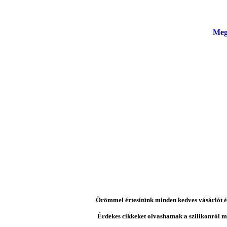
Meg
Örömmel értesítünk minden kedves vásárlót és 
Érdekes cikkeket olvashatnak a szilikonról mi