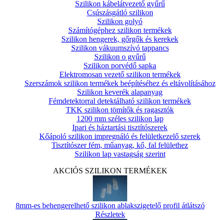
Szilikon kábelátvezető gyűrű
Csúszásgátló szilikon
Szilikon golyó
Számítógéphez szilikon termékek
Szilikon hengerek, gőrgők és kerekek
Szilikon vákuumszívó tappancs
Szilikon o gyűrű
Szilikon porvédő sapka
Elektromosan vezető szilikon termékek
Szerszámok szilikon termékek beépítéséhez és eltávolításához
Szilikon keverék alapanyag
Fémdetektorral detektálható szilikon termékek
TKK szilikon tömítők és ragasztók
1200 mm széles szilikon lap
Ipari és háztartási tisztítószerek
Kőápoló szilikon impregnáló és felületkezelő szerek
Tisztítószer fém, műanyag, kő, fal felülethez
Szilikon lap vastagság szerint
AKCIÓS SZILIKON TERMÉKEK
8mm-es behengerelhető szilikon ablakszigetelő profil átlátszó
Részletek