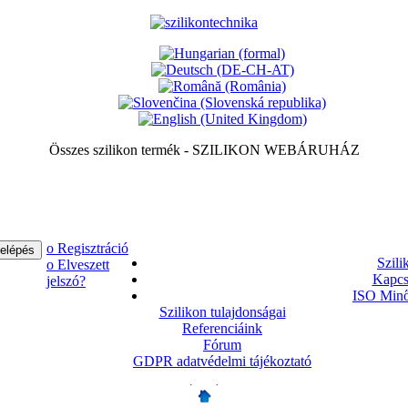
Összes szilikon termék - SZILIKON WEBÁRUHÁZ
ο Regisztráció
Szili
ο Elveszett
Kapcs
jelszó?
ISO Minő
Szilikon tulajdonságai
Referenciáink
Fórum
GDPR adatvédelmi tájékoztató