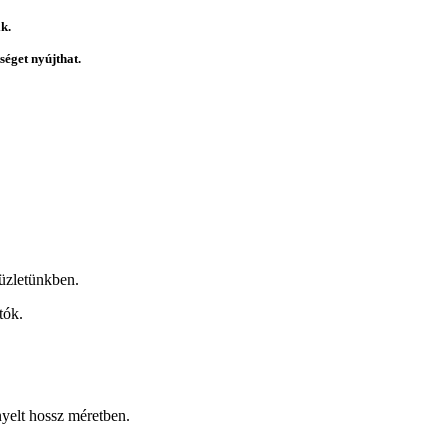
k.
éget nyújthat.
üzletünkben.
tók.
nyelt hossz méretben.