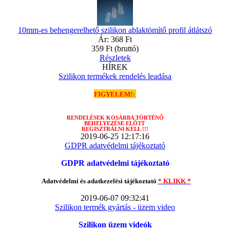
10mm-es behengerelhető szilikon ablaktömítő profil átlátszó
Ár:
368 Ft
359 Ft
(bruttó)
Részletek
HÍREK
Szilikon termékek rendelés leadása
FIGYELEM!:
RENDELÉSEK
KOSÁRBA TÖRTÉNŐ
BEHELYEZÉSE ELŐTT
REGISZTRÁLNI KELL !!!
2019-06-25 12:17:16
GDPR adatvédelmi tájékoztató
GDPR adatvédelmi tájékoztató
Adatvédelmi és adatkezelési tájékoztató
* KLIKK *
2019-06-07 09:32:41
Szilikon termék gyártás - üzem video
Szilikon üzem videók