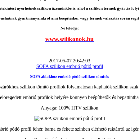
etekintést nyerhetnek szilikon üzemünkbe is, ahol a szilikon termék gyártás folyi
vashatnak gyártmányainkról ami beépítéskor vagy termék választás során segíts
Ne feledje:
www.szilikonok.hu
2017-05-07 20:42:03
SOFA szilikon embrió pótló profil
SOFA ablakhoz embrió pótló szilikon tömítés
zárókhoz szilikon tömítő profilok folyamatosan kaphatók szilikon szak
elöregedett embrió profilok helyére könnyen beépíthetők és bepattintha
Anyaga:
100% HTV szilikon
ió pótló profil fehér, barna és fekete színben elérhető raktárról az igé