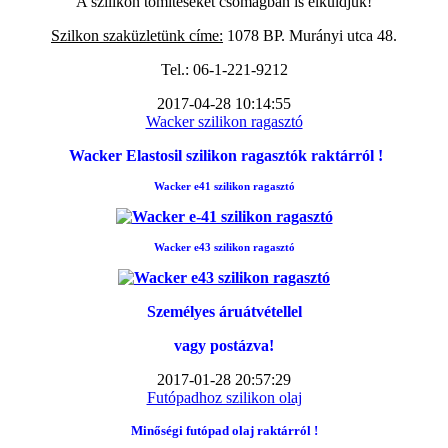
A szilikon tömítéseket csomagban is elküldjük!
Szilkon szaküzletünk címe:
1078 BP. Murányi utca 48.
Tel.: 06-1-221-9212
2017-04-28 10:14:55
Wacker szilikon ragasztó
Wacker Elastosil szilikon ragasztók raktárról !
Wacker e41 szilikon ragasztó
Wacker e43 szilikon ragasztó
Személyes áruátvétellel
vagy postázva!
2017-01-28 20:57:29
Futópadhoz szilikon olaj
Minőségi futópad
olaj raktárról !