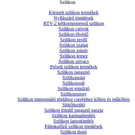
Szilikon
Kiemelt szilikon termékek
Nyílászáró tömítések
RTV-2 kétkomponensű szilikon
Szilikon csövek
Szilikon élvédő
Szilikon profil
Szilikon szalag
Szilikon zsinór
Szilikon lemez
Szilikon szivacs
Préselt szilikon termékek
Szilikon ragasztó
Szilikonolaj
Szilikonzsír
Szilikon emulzió
Szilikonspray
Szilikon impregnáló téglához cseréphez kőhöz és műkőhöz
Sírkőtisztító
Szilikon tömítő ragasztó paszta
Szilikon karimatömítés
Szilikon lapostömítés
Pálinkafőző szilikon tömítések
Szilikon dugó