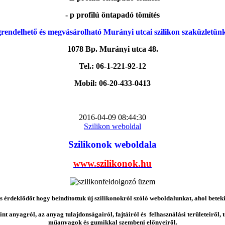
- p profilú öntapadó tömítés
rendelhető és megvásárolható Murányi utcai szilikon szaküzletün
1078 Bp. Murányi utca 48.
Tel.: 06-1-221-92-12
Mobil: 06-20-433-0413
2016-04-09 08:44:30
Szilikon weboldal
Szilikonok weboldala
www.szilikonok.hu
érdeklődőt hogy beindítottuk új szilikonokról szóló weboldalunkat, ahol betek
nt anyagról, az anyag tulajdonságairól, fajtáiról és felhasználási területeiről,
műanyagok és gumikkal szembeni előnyeiről.