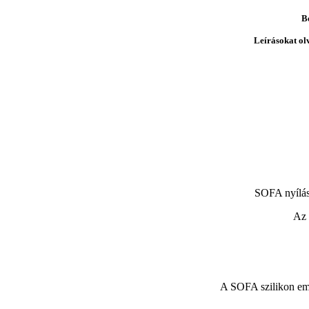
B
Leírásokat ol
SOFA nyílás
Az 
A SOFA szilikon embr