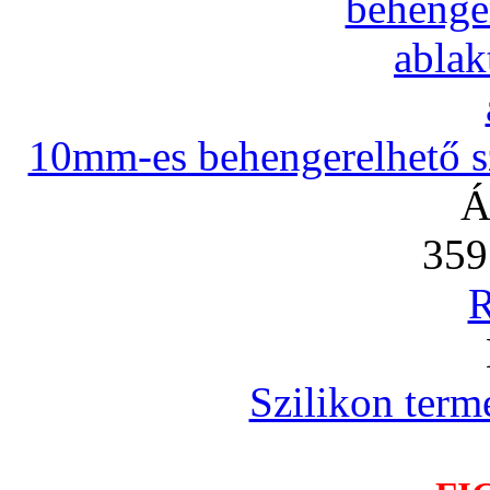
10mm-es behengerelhető szi
Á
359
R
Szilikon term