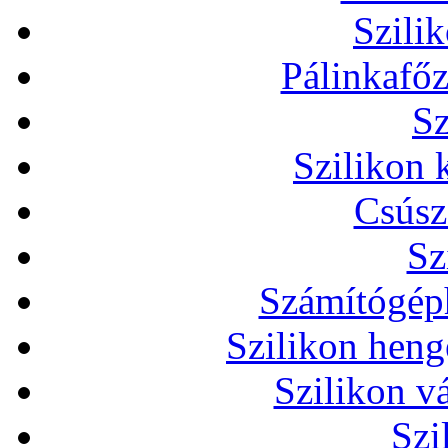
Szili
Pálinkafőz
Sz
Szilikon 
Csúsz
Sz
Számítógéph
Szilikon heng
Szilikon v
Szi