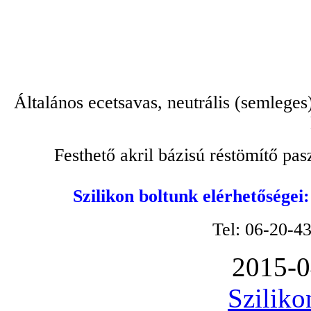
Általános ecetsavas, neutrális (semleges
Festhető akril bázisú réstömítő pa
Szilikon boltunk elérhetőségei
Tel: 06-20-4
2015-0
Sziliko