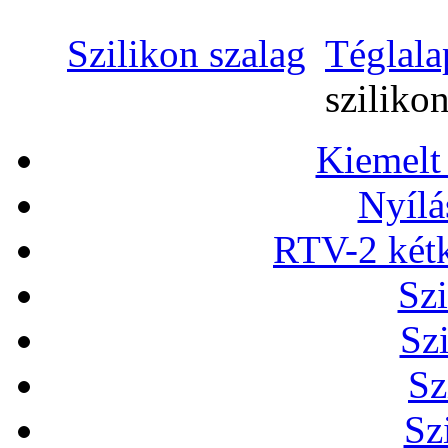
Szilikon szalag
Téglala
sziliko
Kiemelt
Nyílá
RTV-2 két
Szi
Sz
Sz
Sz