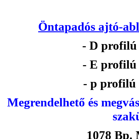
Öntapadós ajtó-abl
- D profil
- E profil
- p profil
Megrendelhető és megvás
szak
1078 Bp. 