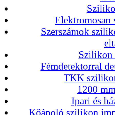
Szilik
Elektromosan v
Szerszámok szilik
el
Szilikon
Fémdetektorral de
TKK szilikon
1200 mm 
Ipari és há
Kőápoló szilikon imp