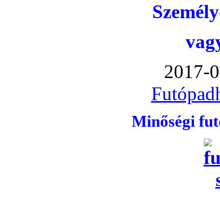
Személye
vag
2017-0
Futópadh
Minőségi fu