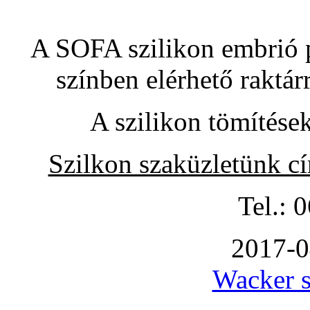
A SOFA szilikon embrió pó
színben elérhető raktár
A szilikon tömítése
Szilkon szaküzletünk c
Tel.: 
2017-0
Wacker s