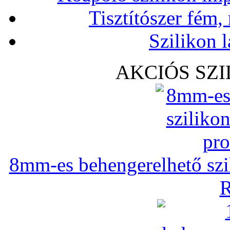
Tisztítószer fém,
Szilikon l
AKCIÓS SZ
8mm-es behengerelhető szili
R