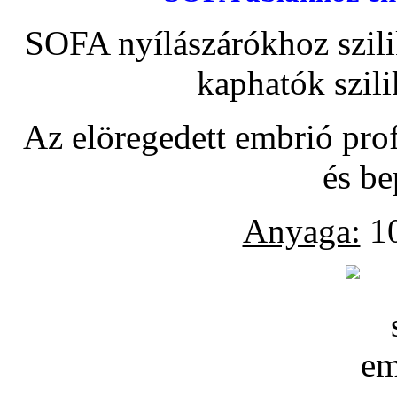
SOFA nyílászárókhoz szili
kaphatók szil
Az elöregedett embrió pro
és be
Anyaga:
10