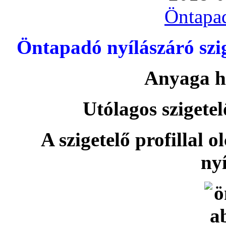
Öntapa
Öntapadó nyílászáró szi
Anyaga h
Utólagos szigetel
A szigetelő profillal o
nyí