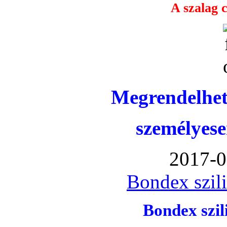
A szalag c
Megrendelhet
személyese
2017-0
Bondex szil
Bondex szi