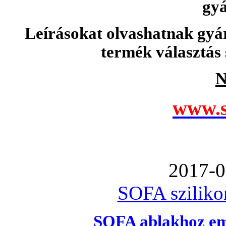
gyá
Leírásokat olvashatnak gyá
termék választás 
N
www.s
2017-0
SOFA szilikon
SOFA ablakhoz emb