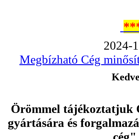
**
2024-1
Megbízható Cég minősíté
Kedve
Örömmel tájékoztatjuk 
gyártására és forgalmaz
cég" 