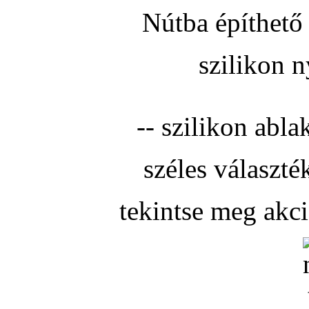
Nútba építhető 
szilikon n
-- szilikon abla
széles választé
tekintse meg akc