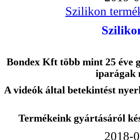
Szilikon termé
Szilik
Bondex Kft több mint 25 éve g
iparágak 
A videók által betekintést nye
Termékeink gyártásáról ké
2018-0