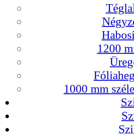
Tégla
Négyze
Habosí
1200 mm
Ürege
Fóliaheg
1000 mm széles
Sz
Sz
Szi