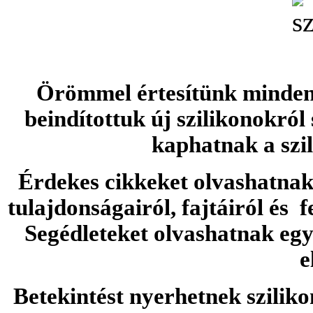
Örömmel értesítünk minden 
beindítottuk új szilikonokról
kaphatnak a szi
Érdekes cikkeket olvashatnak 
tulajdonságairól, fajtáiról és f
Segédleteket olvashatnak e
e
Betekintést nyerhetnek sziliko