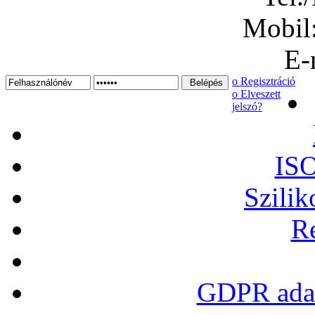
Mobil
E-
ο Regisztráció
ο Elveszett
jelszó?
ISO
Szilik
Re
GDPR adat