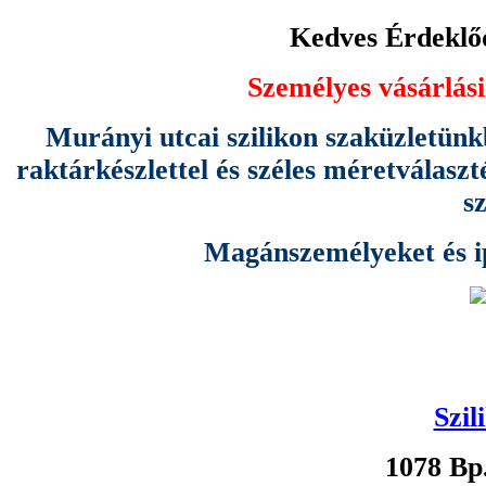
Kedves Érdeklőd
Személyes vásárlási
Murányi utcai szilikon szaküzletünk
raktárkészlettel és széles méretválas
s
Magánszemélyeket és ipa
Szil
1078 Bp