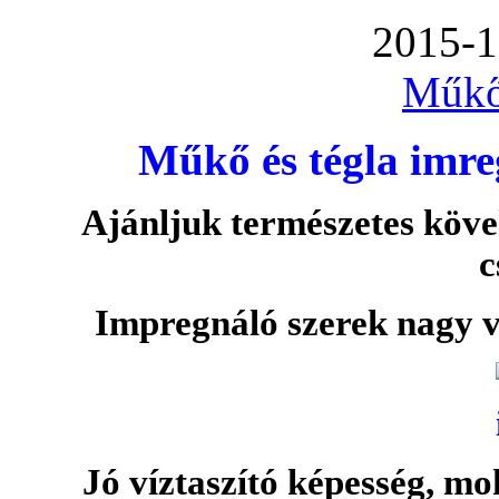
2015-1
Műkő
Műkő és tégla imre
Ajánljuk természetes köve
c
Impregnáló szerek nagy v
Jó víztaszító képesség, moh