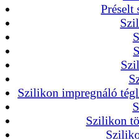
Préselt
Szi
S
S
Szi
Sz
Szilikon impregnáló tég
S
Szilikon t
Szilik