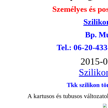
Személyes és pos
Sziliko
Bp. Mu
Tel.: 06-20-43
2015-0
Sziliko
Tkk szilikon tö
A kartusos és tubusos változato