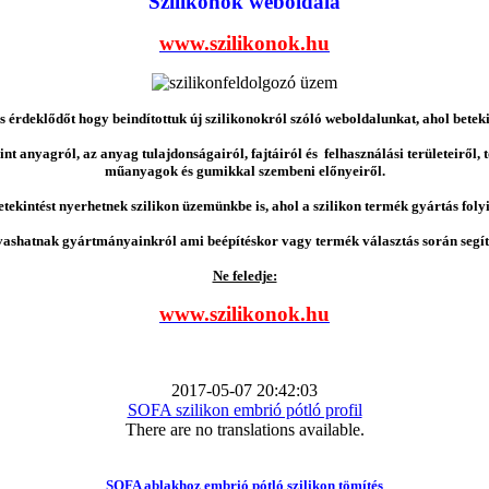
Szilikonok weboldala
www.szilikonok.hu
érdeklődőt hogy beindítottuk új szilikonokról szóló weboldalunkat, ahol betek
nt anyagról, az anyag tulajdonságairól, fajtáiról és felhasználási területeiről,
műanyagok és gumikkal szembeni előnyeiről.
etekintést nyerhetnek szilikon üzemünkbe is, ahol a szilikon termék gyártás folyi
vashatnak gyártmányainkról ami beépítéskor vagy termék választás során segíts
Ne feledje:
www.szilikonok.hu
2017-05-07 20:42:03
SOFA szilikon embrió pótló profil
There are no translations available.
SOFA ablakhoz embrió pótló szilikon tömítés