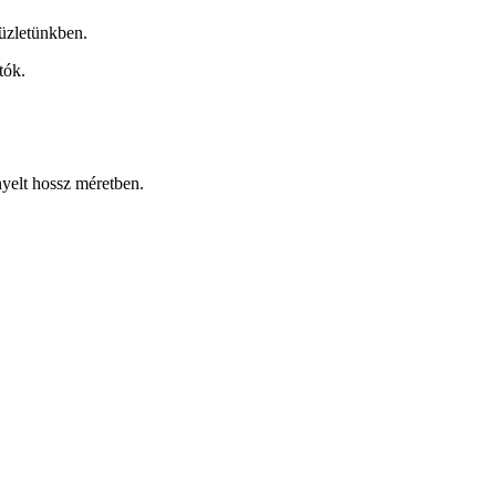
üzletünkben.
tók.
nyelt hossz méretben.