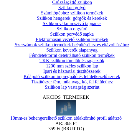
Csúszásgátló szilikon
Szilikon golyó
Számítógéphez szilikon termékek
Szilikon hengerek, gőrgők és kerekek
Szilikon vákuumszívó tappancs
Szilikon o gyűrű
Szilikon porvédő sapka
Elektromosan vezető szilikon termékek
Szerszámok szilikon termékek beépítéséhez és eltávolításához
Szilikon keverék alapanyag
Fémdetektorral detektálható szilikon termékek
TKK szilikon tömítők és ragasztók
1200 mm széles szilikon lap
Ipari és háztartási tisztítószerek
Kőápoló szilikon impregnáló és felületkezelő szerek
Tisztítószer fém, műanyag, kő, fal felülethez
Szilikon lap vastagság szerint
AKCIOS_TERMEKEK
10mm-es behengerelhető szilikon ablaktömítő profil átlátszó
AR:
368 Ft
359 Ft
(BRUTTO)