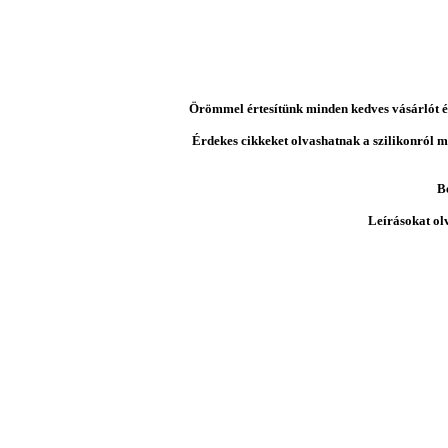
Örömmel értesítünk minden kedves vásárlót és 
Érdekes cikkeket olvashatnak a szilikonról mi
B
Leírásokat ol