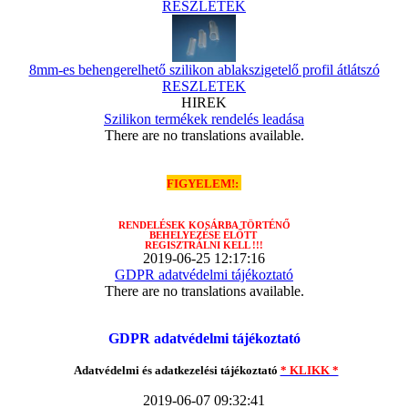
RESZLETEK
8mm-es behengerelhető szilikon ablakszigetelő profil átlátszó
RESZLETEK
HIREK
Szilikon termékek rendelés leadása
There are no translations available.
FIGYELEM!:
RENDELÉSEK
KOSÁRBA TÖRTÉNŐ
BEHELYEZÉSE ELŐTT
REGISZTRÁLNI KELL !!!
2019-06-25 12:17:16
GDPR adatvédelmi tájékoztató
There are no translations available.
GDPR adatvédelmi tájékoztató
Adatvédelmi és adatkezelési tájékoztató
* KLIKK *
2019-06-07 09:32:41