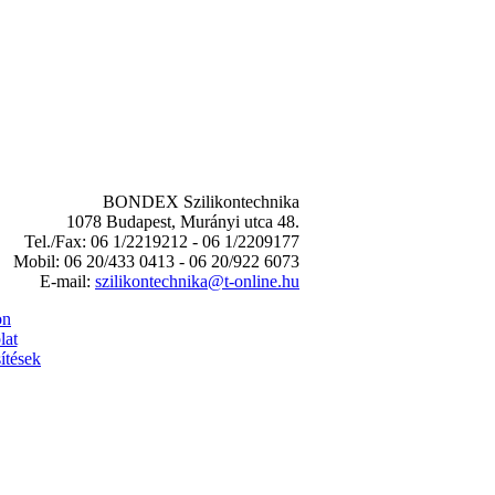
BONDEX Szilikontechnika
1078 Budapest, Murányi utca 48.
Tel./Fax: 06 1/2219212 - 06 1/2209177
Mobil: 06 20/433 0413 - 06 20/922 6073
E-mail:
szilikontechnika@t-online.hu
on
lat
ítések