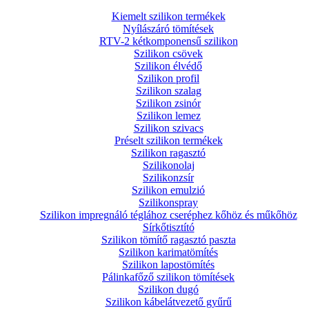
Kiemelt szilikon termékek
Nyílászáró tömítések
RTV-2 kétkomponensű szilikon
Szilikon csövek
Szilikon élvédő
Szilikon profil
Szilikon szalag
Szilikon zsinór
Szilikon lemez
Szilikon szivacs
Préselt szilikon termékek
Szilikon ragasztó
Szilikonolaj
Szilikonzsír
Szilikon emulzió
Szilikonspray
Szilikon impregnáló téglához cseréphez kőhöz és műkőhöz
Sírkőtisztító
Szilikon tömítő ragasztó paszta
Szilikon karimatömítés
Szilikon lapostömítés
Pálinkafőző szilikon tömítések
Szilikon dugó
Szilikon kábelátvezető gyűrű