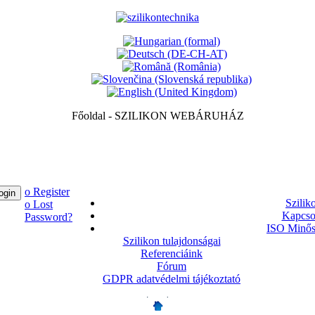
Főoldal - SZILIKON WEBÁRUHÁZ
ο Register
Szilik
ο Lost
Kapcso
Password?
ISO Minős
Szilikon tulajdonságai
Referenciáink
Fórum
GDPR adatvédelmi tájékoztató