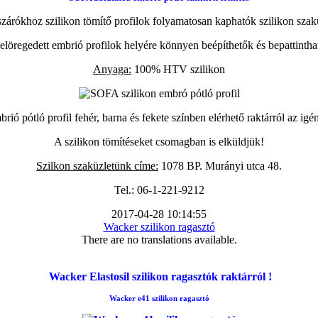
zárókhoz szilikon tömítő profilok folyamatosan kaphatók szilikon szak
elöregedett embrió profilok helyére könnyen beépíthetők és bepattintha
Anyaga:
100% HTV szilikon
ió pótló profil fehér, barna és fekete színben elérhető raktárról az igé
A szilikon tömítéseket csomagban is elküldjük!
Szilkon szaküzletünk címe:
1078 BP. Murányi utca 48.
Tel.: 06-1-221-9212
2017-04-28 10:14:55
Wacker szilikon ragasztó
There are no translations available.
Wacker Elastosil szilikon ragasztók raktárról !
Wacker e41 szilikon ragasztó