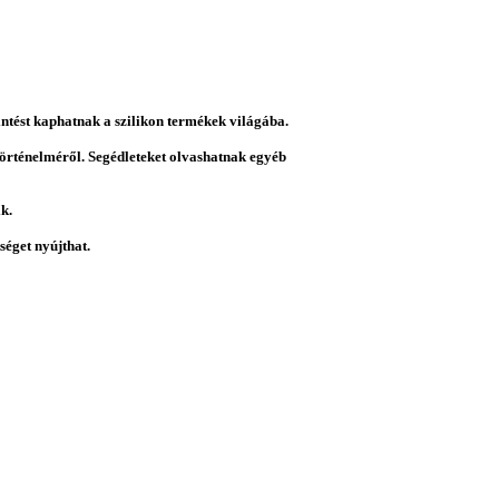
intést kaphatnak a szilikon termékek világába.
 történelméről. Segédleteket olvashatnak egyéb
k.
éget nyújthat.