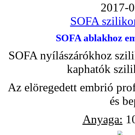
2017-0
SOFA szilikon
SOFA ablakhoz emb
SOFA nyílászárókhoz szili
kaphatók szil
Az elöregedett embrió pro
és be
Anyaga:
10