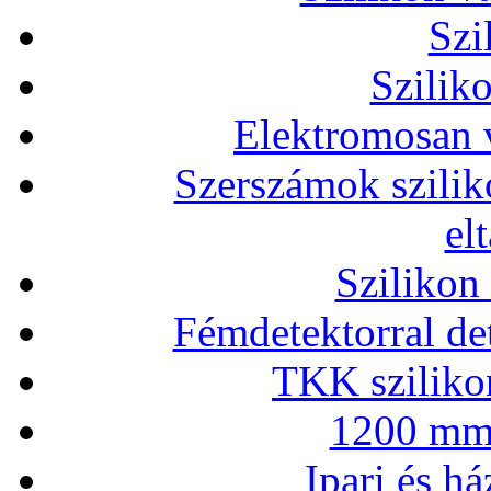
Szi
Szilik
Elektromosan v
Szerszámok szilik
el
Szilikon
Fémdetektorral de
TKK szilikon
1200 mm 
Ipari és há