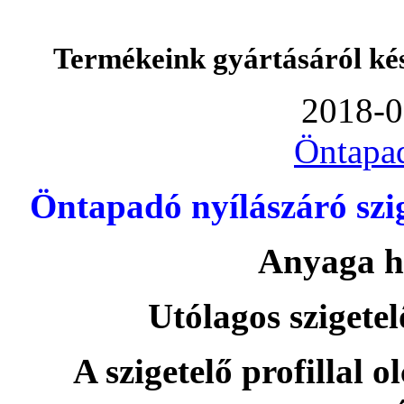
Termékeink gyártásáról ké
2018-0
Öntapa
Öntapadó nyílászáró szi
Anyaga h
Utólagos szigetel
A szigetelő profillal o