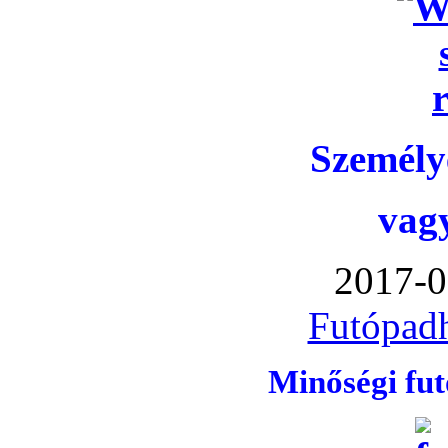
Személye
vag
2017-0
Futópadh
Minőségi fu