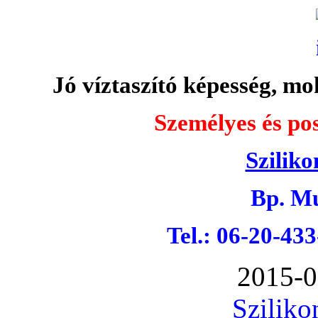
Jó víztaszító képesség, moh
Személyes és pos
Sziliko
Bp. Mu
Tel.: 06-20-43
2015-0
Sziliko