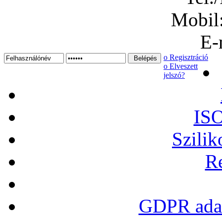
Mobil
E-
ο Regisztráció
ο Elveszett
jelszó?
ISO
Szilik
Re
GDPR adat