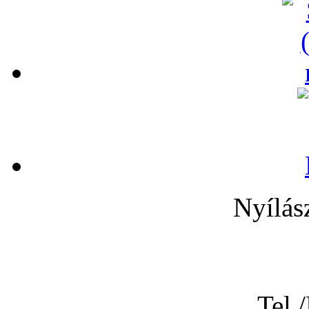
Nyílás
Tel.