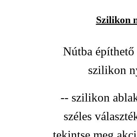
Szilikon 
Nútba építhető 
szilikon n
-- szilikon abla
széles választé
tekintse meg akc