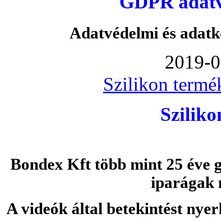
GDPR adatvé
Adatvédelmi és adatk
2019-0
Szilikon termé
Szilik
Bondex Kft több mint 25 éve g
iparágak 
A videók által betekintést nye