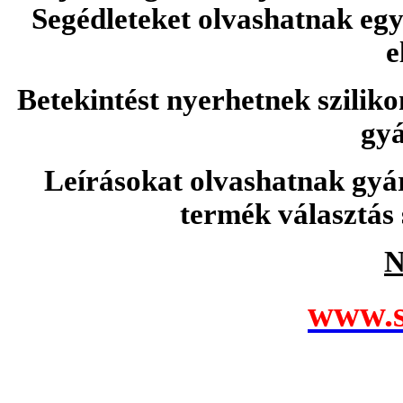
Segédleteket olvashatnak e
e
Betekintést nyerhetnek sziliko
gyá
Leírásokat olvashatnak gyá
termék választás 
N
www.s