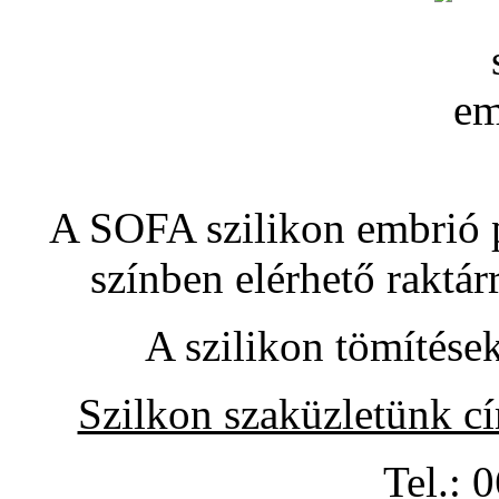
A SOFA szilikon embrió pó
színben elérhető raktár
A szilikon tömítése
Szilkon szaküzletünk c
Tel.: 