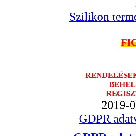
Szilikon term
FI
RENDELÉSE
BEHEL
REGISZ
2019-0
GDPR adatv