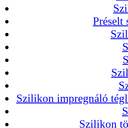
Szi
Préselt
Szi
S
S
Szi
Sz
Szilikon impregnáló tég
S
Szilikon t