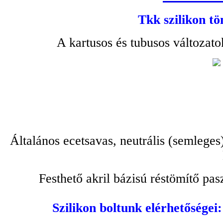
Tkk szilikon tö
A kartusos és tubusos változato
Általános ecetsavas, neutrális (semleges
Festhető akril bázisú réstömítő pa
Szilikon boltunk elérhetőségei