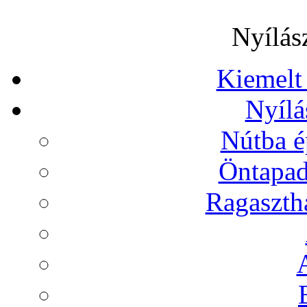
Nyílás
Kiemelt
Nyílá
Nútba é
Öntapad
Ragasztha