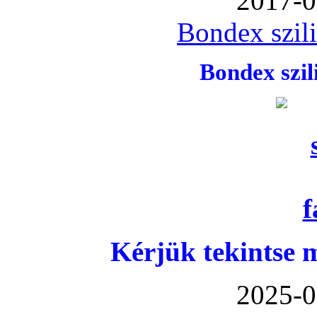
2017-0
Bondex szil
Bondex szi
Kérjük tekintse 
2025-0