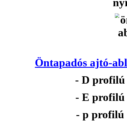
nyí
Öntapadós ajtó-abl
- D profil
- E profil
- p profil