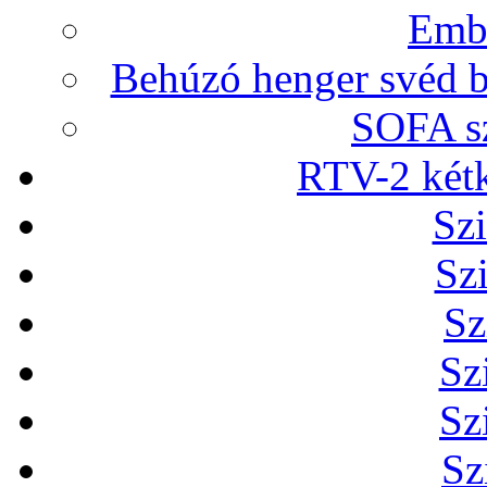
Embr
Behúzó henger svéd b
SOFA sz
RTV-2 két
Szi
Sz
Sz
Sz
Sz
Sz