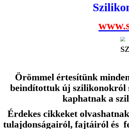
Szilik
www.s
Örömmel értesítünk minden 
beindítottuk új szilikonokról
kaphatnak a szi
Érdekes cikkeket olvashatnak 
tulajdonságairól, fajtáiról és f