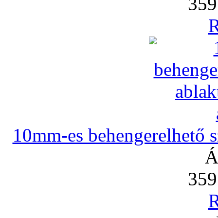
359
R
10mm-es behengerelhető szi
Á
359
R