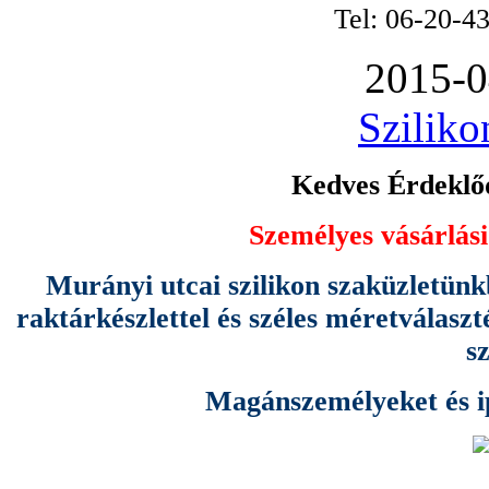
Tel: 06-20-4
2015-0
Sziliko
Kedves Érdeklőd
Személyes vásárlási
Murányi utcai szilikon szaküzletünk
raktárkészlettel és széles méretválas
s
Magánszemélyeket és ipa