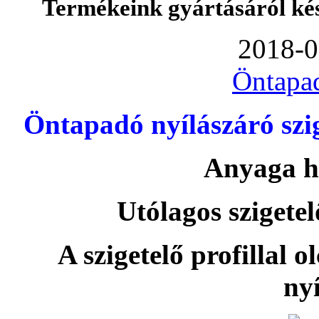
Termékeink gyártásáról ké
2018-0
Öntapa
Öntapadó nyílászáró szi
Anyaga h
Utólagos szigetel
A szigetelő profillal o
nyí