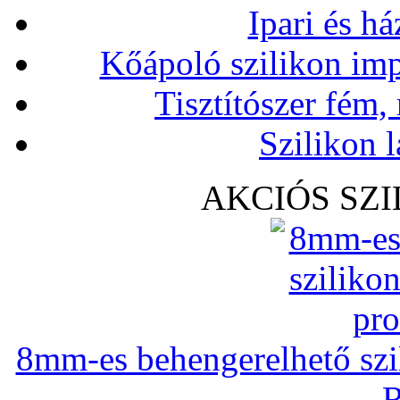
Ipari és há
Kőápoló szilikon imp
Tisztítószer fém,
Szilikon l
AKCIÓS SZ
8mm-es behengerelhető szili
R