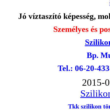
Jó víztaszító képesség, moh
Személyes és pos
Sziliko
Bp. Mu
Tel.: 06-20-43
2015-0
Sziliko
Tkk szilikon tö