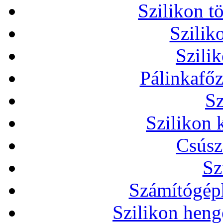
Szilikon t
Szilik
Szili
Pálinkafőz
Sz
Szilikon 
Csúsz
Sz
Számítógéph
Szilikon heng