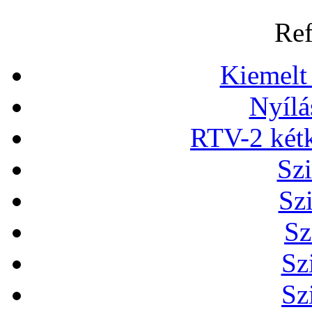
Ref
Kiemelt
Nyílá
RTV-2 két
Szi
Sz
Sz
Sz
Sz