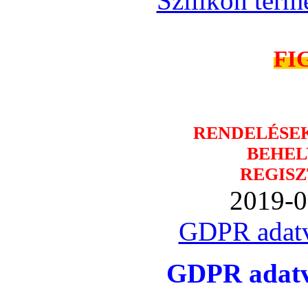
Szilikon term
FI
RENDELÉSE
BEHEL
REGISZ
2019-0
GDPR adatv
GDPR adatvé