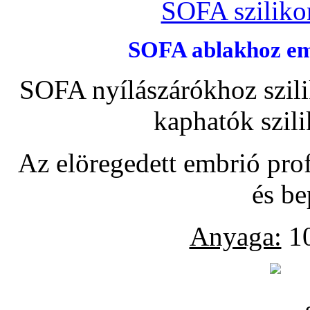
SOFA szilikon
SOFA ablakhoz emb
SOFA nyílászárókhoz szili
kaphatók szil
Az elöregedett embrió pro
és be
Anyaga:
10