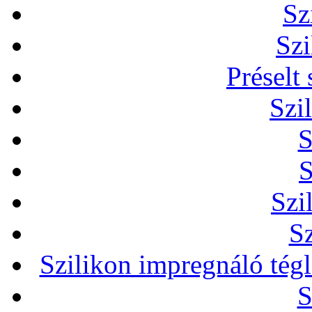
Sz
Szi
Préselt
Szi
S
S
Szi
Sz
Szilikon impregnáló tég
S