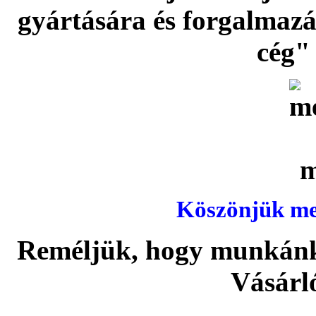
gyártására és forgalmaz
cég" 
Köszönjük meg
Reméljük, hogy munkánka
Vásárl