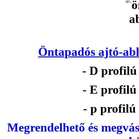
Öntapadós ajtó-abl
- D profil
- E profil
- p profil
Megrendelhető és megvás