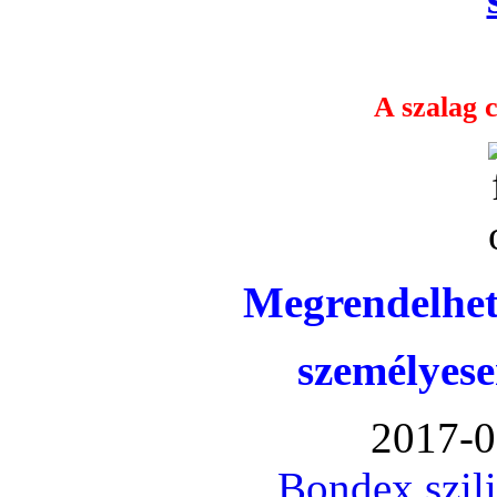
A szalag c
Megrendelhet
személyese
2017-0
Bondex szil