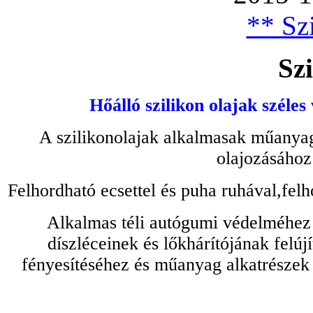
** Szi
Szi
Hőálló szilikon olajak széles
A szilikonolajak alkalmasak műanyag
olajozásához
Felhordható ecsettel és puha ruhával,felh
Alkalmas téli autógumi védelméhez 
díszléceinek és lőkhárítójának felú
fényesítéséhez és műanyag alkatrészek