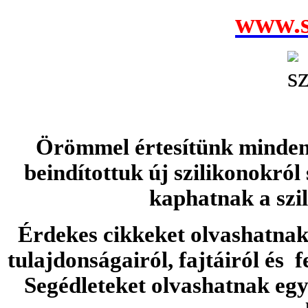
www.s
Örömmel értesítünk minden 
beindítottuk új szilikonokról
kaphatnak a szi
Érdekes cikkeket olvashatnak 
tulajdonságairól, fajtáiról és f
Segédleteket olvashatnak e