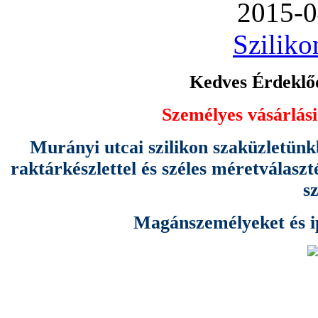
2015-0
Sziliko
Kedves Érdeklőd
Személyes vásárlási
Murányi utcai szilikon szaküzletünk
raktárkészlettel és széles méretválas
s
Magánszemélyeket és ipa