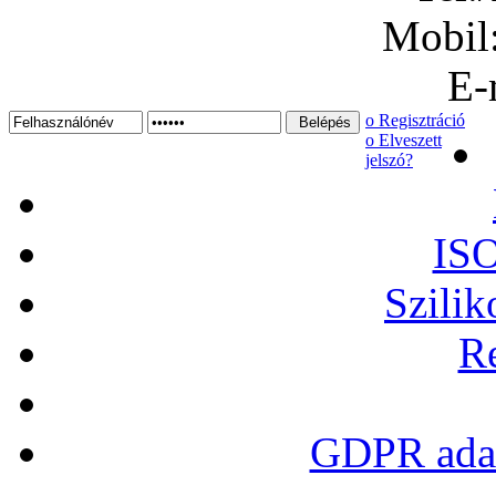
Mobil
E-
ο Regisztráció
ο Elveszett
jelszó?
ISO
Szilik
Re
GDPR adat