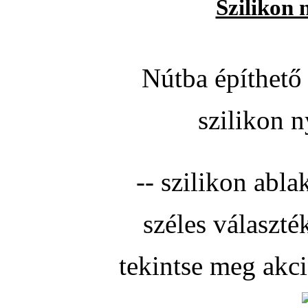
Szilikon 
Nútba építhető 
szilikon n
-- szilikon abla
széles választé
tekintse meg akc