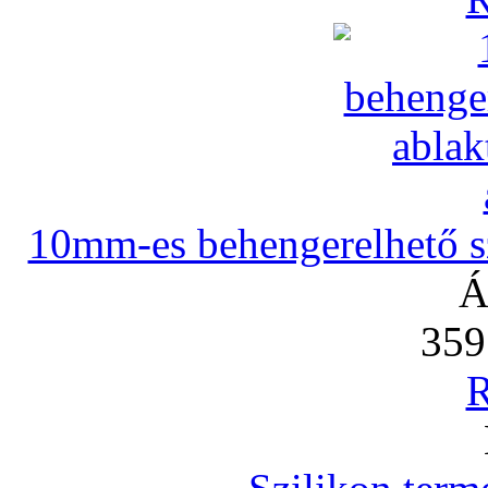
10mm-es behengerelhető szi
Á
359
R