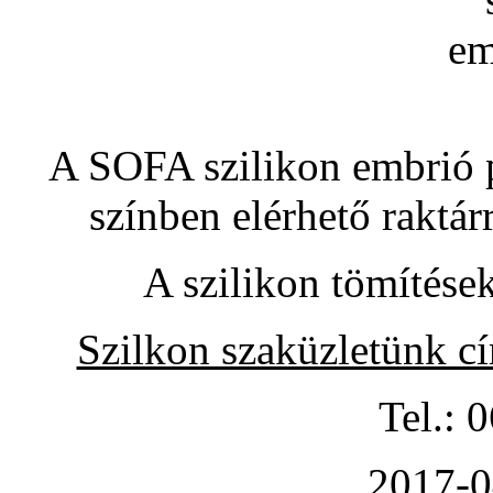
A SOFA szilikon embrió pó
színben elérhető raktár
A szilikon tömítése
Szilkon szaküzletünk c
Tel.: 
2017-0