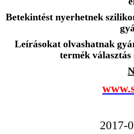
e
Betekintést nyerhetnek sziliko
gyá
Leírásokat olvashatnak gyá
termék választás 
N
www.s
2017-0