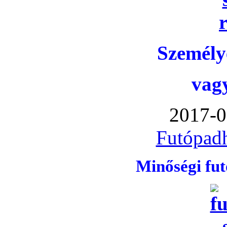
Személye
vag
2017-0
Futópadh
Minőségi fu