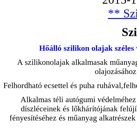
** Szi
Szi
Hőálló szilikon olajak széles
A szilikonolajak alkalmasak műanyag
olajozásához
Felhordható ecsettel és puha ruhával,felh
Alkalmas téli autógumi védelméhez 
díszléceinek és lőkhárítójának felú
fényesítéséhez és műanyag alkatrészek