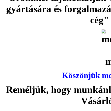
gyártására és forgalmaz
cég" 
Köszönjük meg
Reméljük, hogy munkánka
Vásárl