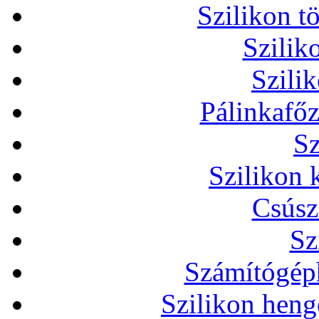
Szilikon t
Szilik
Szili
Pálinkafőz
Sz
Szilikon 
Csúsz
Sz
Számítógéph
Szilikon heng