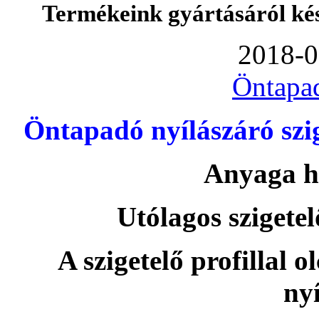
Termékeink gyártásáról ké
2018-0
Öntapa
Öntapadó nyílászáró szi
Anyaga h
Utólagos szigetel
A szigetelő profillal o
nyí