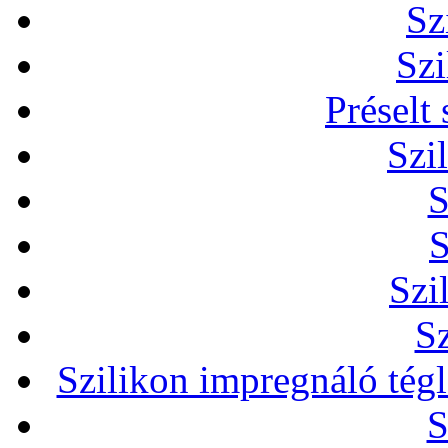
Sz
Szi
Préselt
Szi
S
S
Szi
Sz
Szilikon impregnáló tég
S