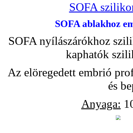
SOFA szilikon
SOFA ablakhoz emb
SOFA nyílászárókhoz szili
kaphatók szil
Az elöregedett embrió pro
és be
Anyaga:
10