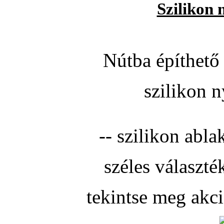
Szilikon 
Nútba építhető 
szilikon n
-- szilikon abla
széles választé
tekintse meg akc