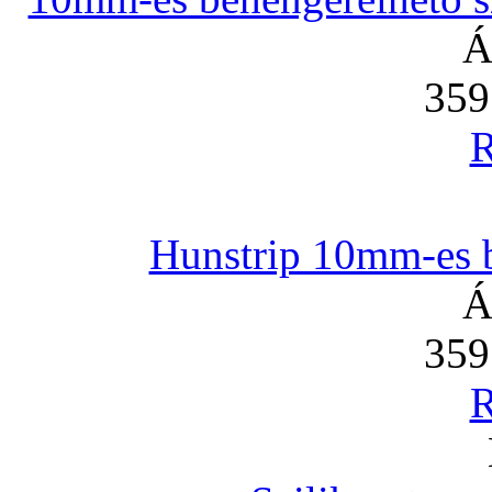
Á
359
R
Hunstrip 10mm-es b
Á
359
R