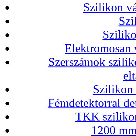
Szilikon v
Szi
Szilik
Elektromosan v
Szerszámok szilik
el
Szilikon
Fémdetektorral de
TKK szilikon
1200 mm 