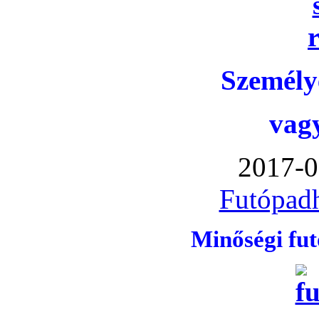
Személye
vag
2017-0
Futópadh
Minőségi fu