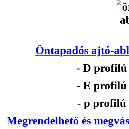
Öntapadós ajtó-abl
- D profil
- E profil
- p profil
Megrendelhető és megvás