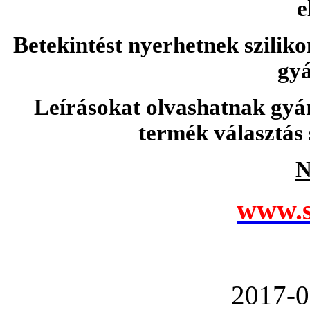
e
Betekintést nyerhetnek sziliko
gyá
Leírásokat olvashatnak gyá
termék választás 
N
www.s
2017-0