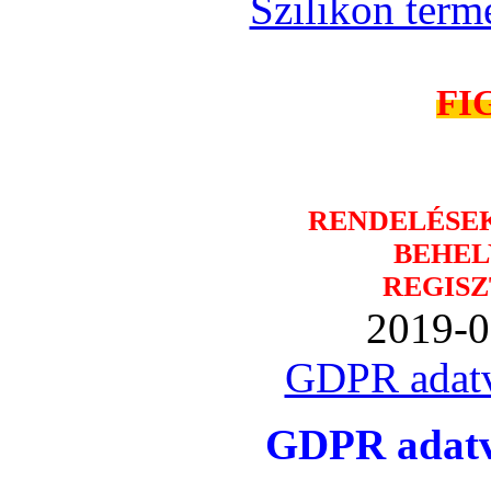
Szilikon term
FI
RENDELÉSE
BEHEL
REGISZ
2019-0
GDPR adatv
GDPR adatvé