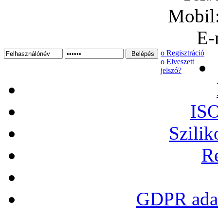
Mobil
E-
ο Regisztráció
ο Elveszett
jelszó?
ISO
Szilik
Re
GDPR adat