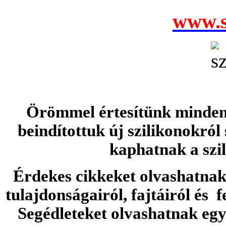
www.s
Örömmel értesítünk minden 
beindítottuk új szilikonokról
kaphatnak a szi
Érdekes cikkeket olvashatnak 
tulajdonságairól, fajtáiról és f
Segédleteket olvashatnak e