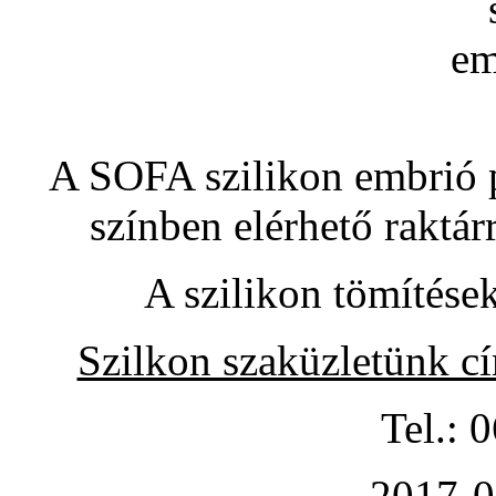
A SOFA szilikon embrió pó
színben elérhető raktár
A szilikon tömítése
Szilkon szaküzletünk c
Tel.: 
2017-0