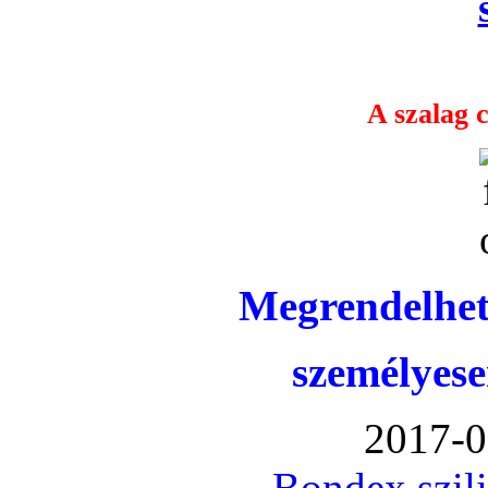
A szalag c
Megrendelhet
személyese
2017-0
Bondex szil