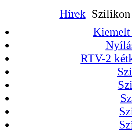
Hírek
Szilikon 
Kiemelt
Nyílá
RTV-2 két
Szi
Sz
Sz
Sz
Sz