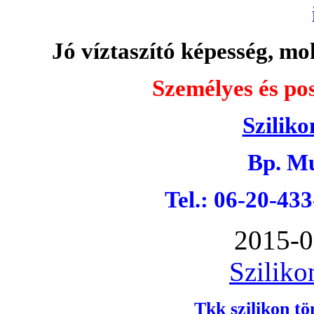
Jó víztaszító képesség, moh
Személyes és pos
Sziliko
Bp. Mu
Tel.: 06-20-43
2015-0
Sziliko
Tkk szilikon tö