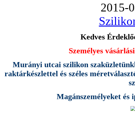
2015-0
Sziliko
Kedves Érdeklőd
Személyes vásárlási
Murányi utcai szilikon szaküzletünk
raktárkészlettel és széles méretválas
s
Magánszemélyeket és ipa