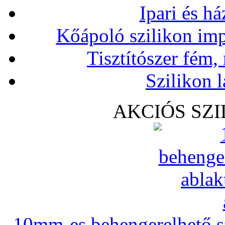
Ipari és há
Kőápoló szilikon imp
Tisztítószer fém,
Szilikon l
AKCIÓS SZ
10mm-es behengerelhető szi