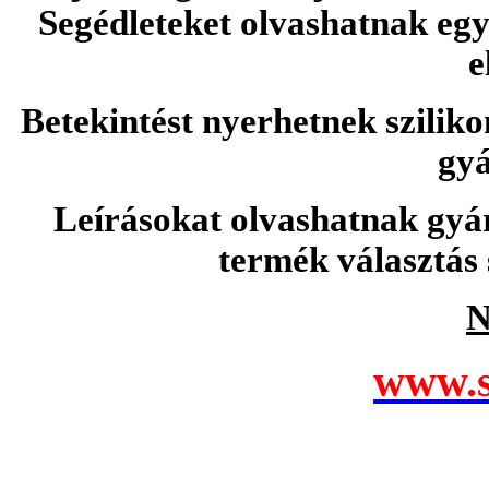
Segédleteket olvashatnak e
e
Betekintést nyerhetnek sziliko
gyá
Leírásokat olvashatnak gyá
termék választás 
N
www.s