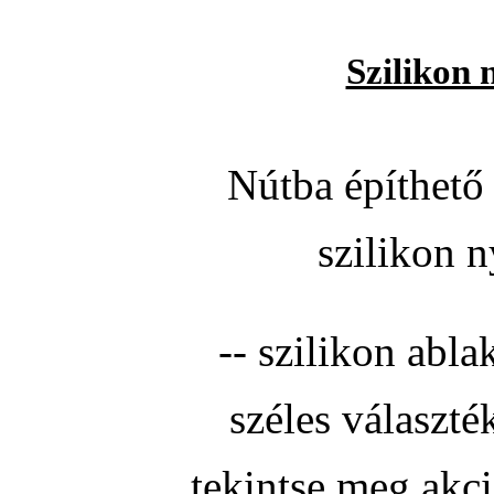
Szilikon 
Nútba építhető 
szilikon n
-- szilikon abla
széles választé
tekintse meg akc