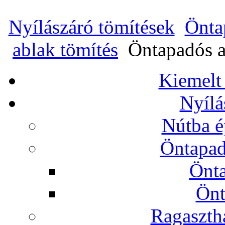
Nyílászáró tömítések
Önta
ablak tömítés
Öntapadós ab
Kiemelt
Nyílá
Nútba é
Öntapad
Önta
Önt
Ragasztha