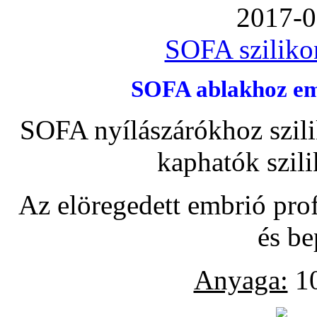
2017-0
SOFA szilikon
SOFA ablakhoz emb
SOFA nyílászárókhoz szili
kaphatók szil
Az elöregedett embrió pro
és be
Anyaga:
10