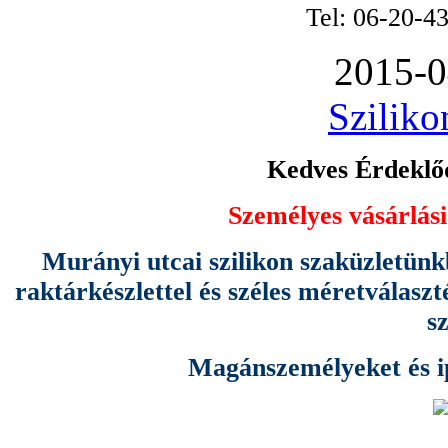
Tel: 06-20-4
2015-0
Sziliko
Kedves Érdeklőd
Személyes vásárlási
Murányi utcai szilikon szaküzletünk
raktárkészlettel és széles méretválas
s
Magánszemélyeket és ipa