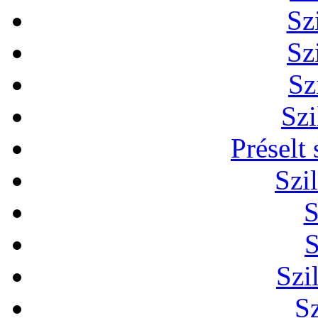
Sz
Sz
Sz
Szi
Préselt
Szi
S
S
Szi
Sz