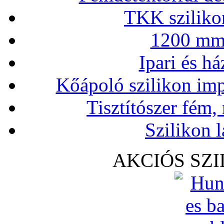
TKK szilikon
1200 mm 
Ipari és há
Kőápoló szilikon imp
Tisztítószer fém,
Szilikon l
AKCIÓS SZ