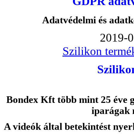
GDPR adatvé
Adatvédelmi és adatk
2019-0
Szilikon termé
Szilik
Bondex Kft több mint 25 éve g
iparágak 
A videók által betekintést nye