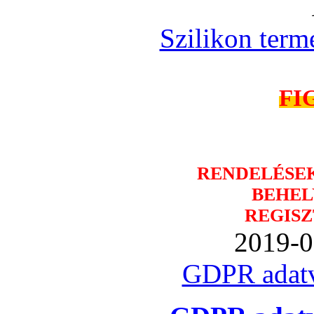
Szilikon term
FI
RENDELÉSE
BEHEL
REGISZ
2019-0
GDPR adatv