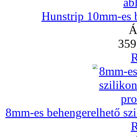
Hunstrip 10mm-es b
Á
359
R
8mm-es behengerelhető szili
R