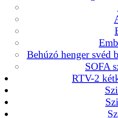
Embr
Behúzó henger svéd b
SOFA sz
RTV-2 két
Szi
Sz
Sz