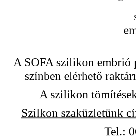
A SOFA szilikon embrió pó
színben elérhető raktár
A szilikon tömítése
Szilkon szaküzletünk c
Tel.: 