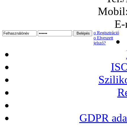
Mobil
E-
ο Regisztráció
ο Elveszett
jelszó?
ISO
Szilik
Re
GDPR adat