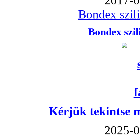
2017-0
Bondex szil
Bondex szi
Kérjük tekintse 
2025-0