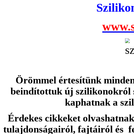
Szilik
www.s
Örömmel értesítünk minden 
beindítottuk új szilikonokról
kaphatnak a szi
Érdekes cikkeket olvashatnak 
tulajdonságairól, fajtáiról és f