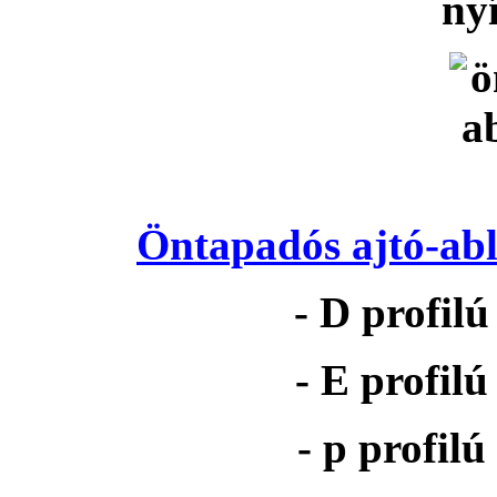
nyí
Öntapadós ajtó-abl
- D profil
- E profil
- p profil