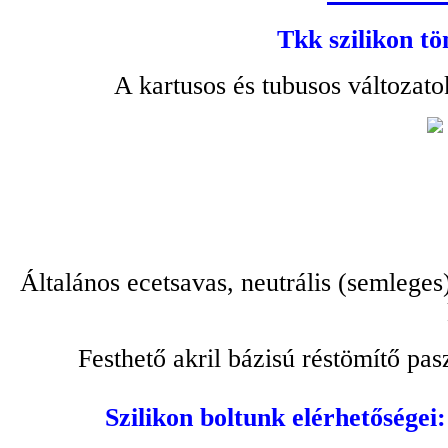
Tkk szilikon tö
A kartusos és tubusos változato
Általános ecetsavas, neutrális (semleges
Festhető akril bázisú réstömítő pa
Szilikon boltunk elérhetőségei