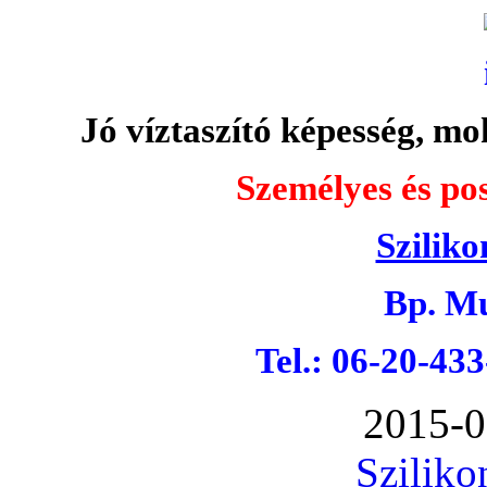
Jó víztaszító képesség, moh
Személyes és pos
Sziliko
Bp. Mu
Tel.: 06-20-43
2015-0
Sziliko