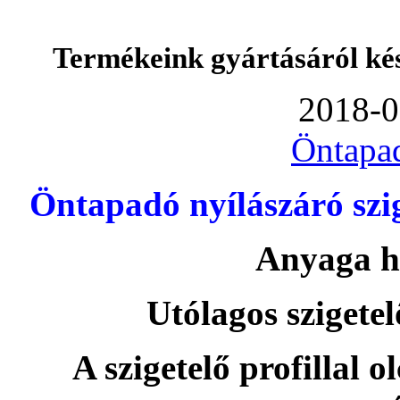
Termékeink gyártásáról ké
2018-0
Öntapa
Öntapadó nyílászáró szi
Anyaga h
Utólagos szigetel
A szigetelő profillal o