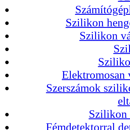
Számítógéph
Szilikon heng
Szilikon v
Szi
Szilik
Elektromosan v
Szerszámok szilik
el
Szilikon
Fémdetektorral de