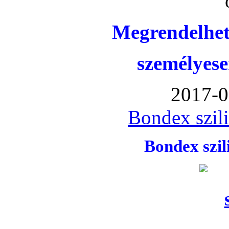
Megrendelhet
személyese
2017-0
Bondex szil
Bondex szi