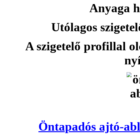
Anyaga h
Utólagos szigetel
A szigetelő profillal o
nyí
Öntapadós ajtó-abl