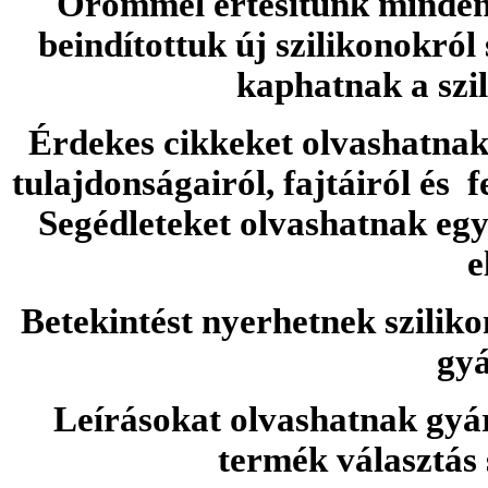
Örömmel értesítünk minden 
beindítottuk új szilikonokról
kaphatnak a szi
Érdekes cikkeket olvashatnak 
tulajdonságairól, fajtáiról és f
Segédleteket olvashatnak e
e
Betekintést nyerhetnek sziliko
gyá
Leírásokat olvashatnak gyá
termék választás 