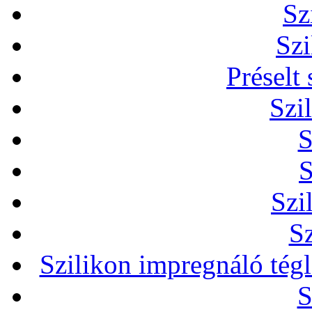
Sz
Szi
Préselt
Szi
S
S
Szi
Sz
Szilikon impregnáló tég
S