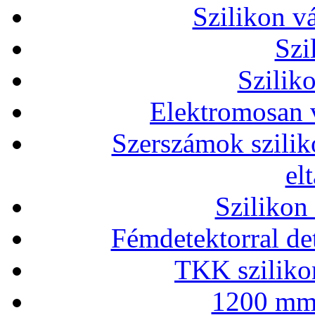
Szilikon v
Szi
Szilik
Elektromosan v
Szerszámok szilik
el
Szilikon
Fémdetektorral de
TKK szilikon
1200 mm 