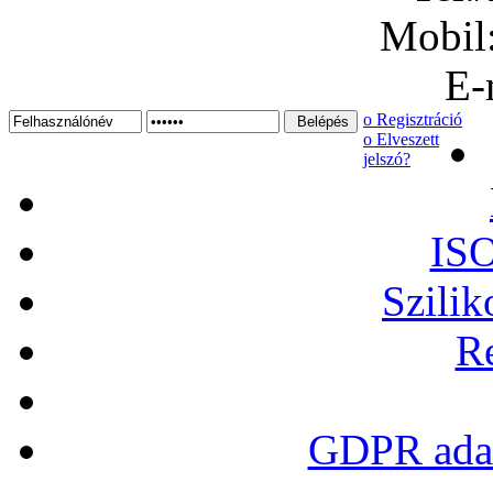
Mobil
E-
ο Regisztráció
ο Elveszett
jelszó?
ISO
Szilik
Re
GDPR adat