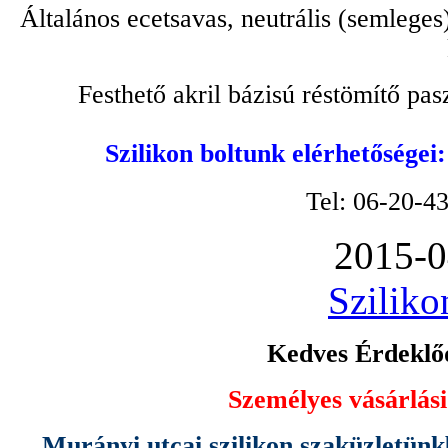
Általános ecetsavas, neutrális (semleges
Festhető akril bázisú réstömítő pa
Szilikon boltunk elérhetőségei
Tel: 06-20-4
2015-0
Sziliko
Kedves Érdeklőd
Személyes vásárlási
Murányi utcai szilikon szaküzletünk