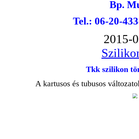
Bp. Mu
Tel.: 06-20-43
2015-0
Sziliko
Tkk szilikon tö
A kartusos és tubusos változato