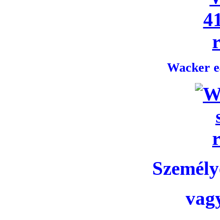
Wacker e4
Személye
vag