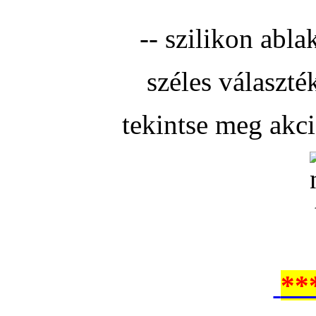
-- szilikon abla
széles választé
tekintse meg akc
**