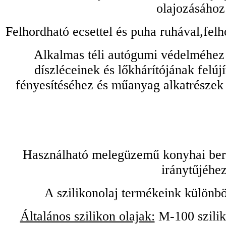
olajozásához
Felhordható ecsettel és puha ruhával,felh
Alkalmas téli autógumi védelméhez 
díszléceinek és lőkhárítójának felú
fényesítéséhez és műanyag alkatrészek
Használható melegüzemű konyhai bere
iránytűjéhez
A szilikonolaj termékeink különbö
Általános szilikon olajak:
M-100 sziliko