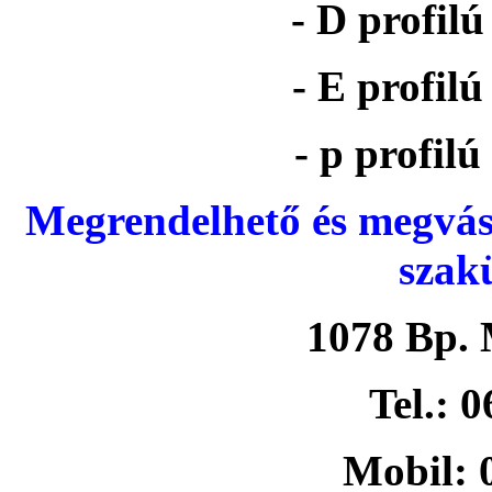
- D profil
- E profil
- p profil
Megrendelhető és megvás
szak
1078 Bp. 
Tel.: 
Mobil: 