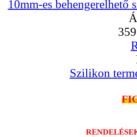
10mm-es behengerelhető szi
Á
359
R
Szilikon term
FI
RENDELÉSE