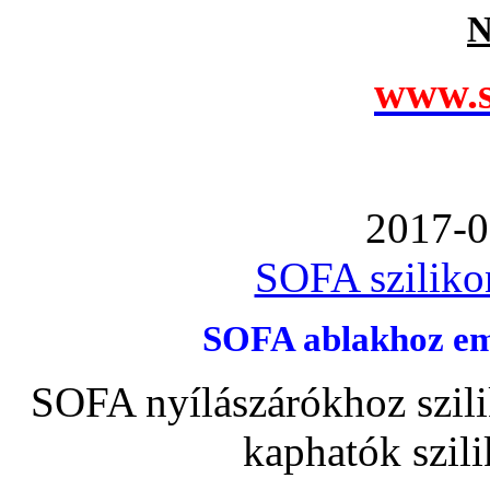
N
www.s
2017-0
SOFA szilikon
SOFA ablakhoz emb
SOFA nyílászárókhoz szili
kaphatók szil