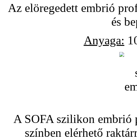
Az elöregedett embrió pro
és be
Anyaga:
10
A SOFA szilikon embrió pó
színben elérhető raktár