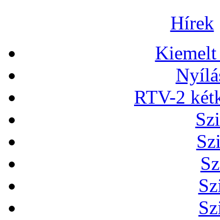
Hírek
Kiemelt
Nyílá
RTV-2 két
Szi
Sz
Sz
Sz
Sz