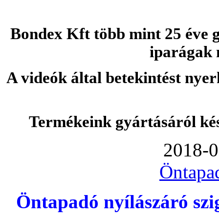
Bondex Kft több mint 25 éve g
iparágak 
A videók által betekintést nye
Termékeink gyártásáról ké
2018-0
Öntapa
Öntapadó nyílászáró szi