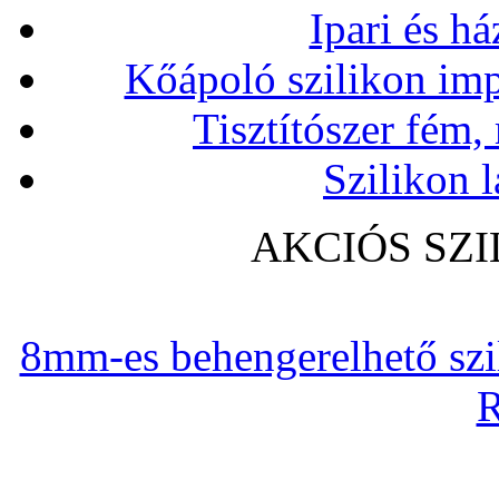
Ipari és há
Kőápoló szilikon imp
Tisztítószer fém,
Szilikon l
AKCIÓS SZ
8mm-es behengerelhető szili
R