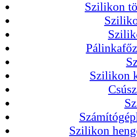
Szilikon t
Szilik
Szili
Pálinkafőz
Sz
Szilikon 
Csúsz
Sz
Számítógéph
Szilikon heng