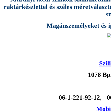
raktárkészlettel és széles méretválas
s
Magánszemélyeket és ipa
Szil
1078 Bp
06-1-221-92-12, 0
Mobil