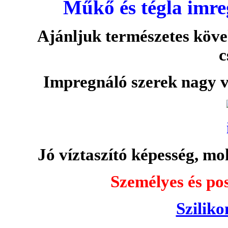
Műkő és tégla imre
Ajánljuk természetes köve
c
Impregnáló szerek nagy v
Jó víztaszító képesség, moh
Személyes és pos
Sziliko