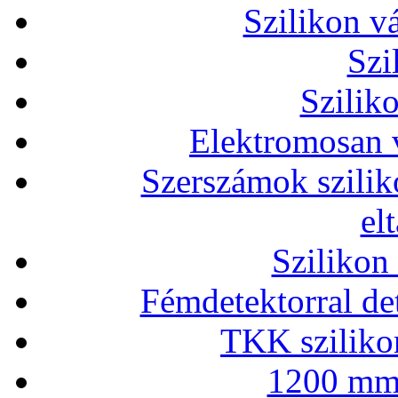
Szilikon v
Szi
Szilik
Elektromosan v
Szerszámok szilik
el
Szilikon
Fémdetektorral de
TKK szilikon
1200 mm 