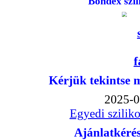
Bondex szi
Kérjük tekintse 
2025-0
Egyedi sziliko
Ajánlatkéré