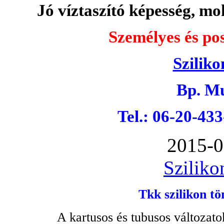
Jó víztaszító képesség, moh
Személyes és pos
Sziliko
Bp. Mu
Tel.: 06-20-43
2015-0
Sziliko
Tkk szilikon tö
A kartusos és tubusos változato