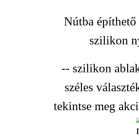
Nútba építhető 
szilikon n
-- szilikon abla
széles választé
tekintse meg akc