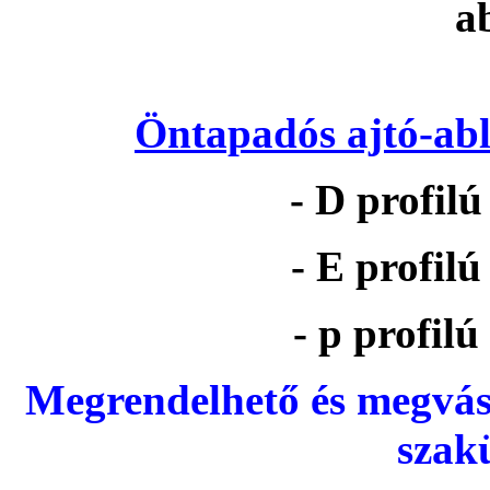
Öntapadós ajtó-abl
- D profil
- E profil
- p profil
Megrendelhető és megvás
szak