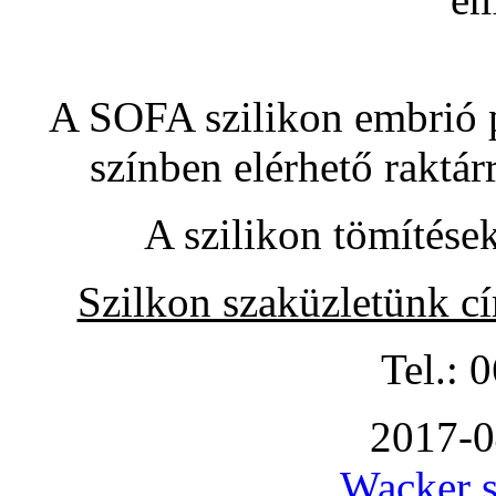
A SOFA szilikon embrió pó
színben elérhető raktár
A szilikon tömítése
Szilkon szaküzletünk c
Tel.: 
2017-0
Wacker s