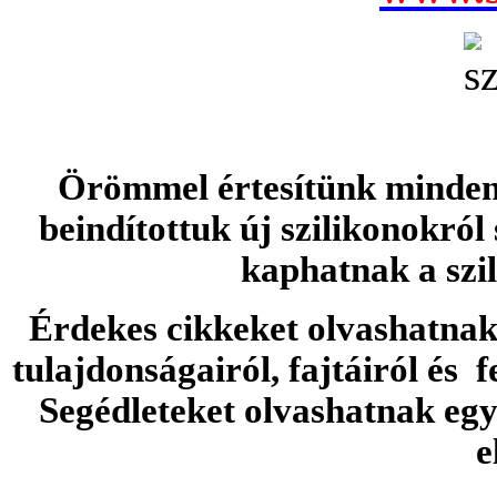
Örömmel értesítünk minden 
beindítottuk új szilikonokról
kaphatnak a szi
Érdekes cikkeket olvashatnak 
tulajdonságairól, fajtáiról és f
Segédleteket olvashatnak e
e