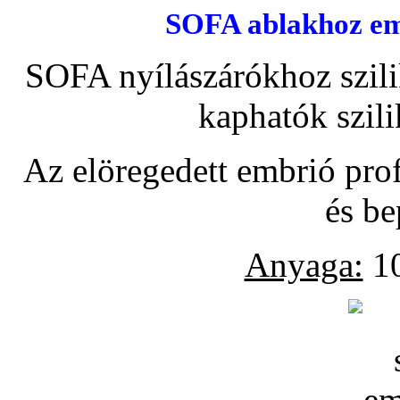
SOFA ablakhoz emb
SOFA nyílászárókhoz szili
kaphatók szil
Az elöregedett embrió pro
és be
Anyaga:
10