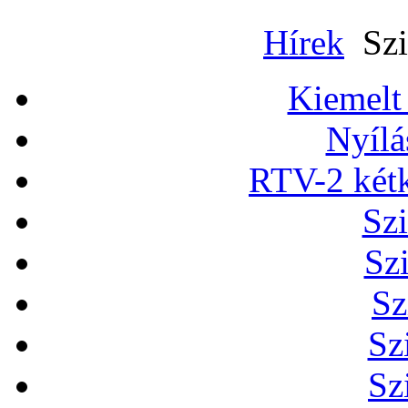
Hírek
Szi
Kiemelt
Nyílá
RTV-2 két
Szi
Sz
Sz
Sz
Sz