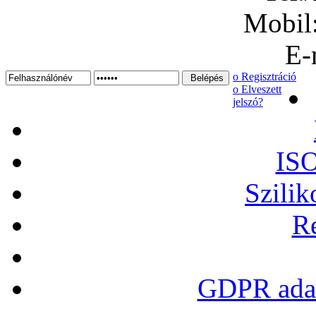
Mobil
E-
ο Regisztráció
ο Elveszett
jelszó?
ISO
Szilik
Re
GDPR adat