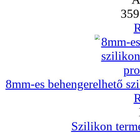
359
R
8mm-es behengerelhető szili
R
Szilikon term