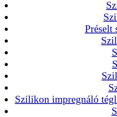
Sz
Szi
Préselt
Szi
S
S
Szi
Sz
Szilikon impregnáló tég
S