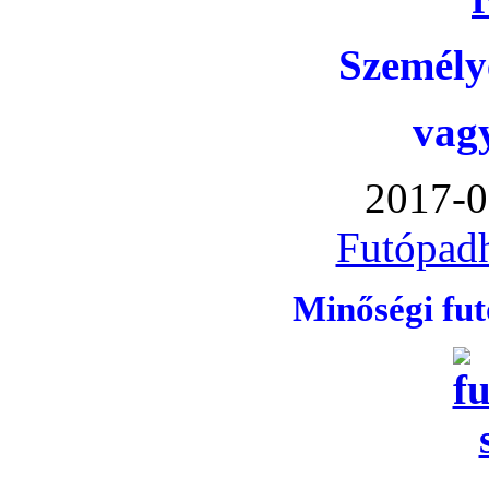
Személye
vag
2017-0
Futópadh
Minőségi fu