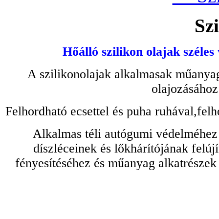
Szi
Hőálló szilikon olajak széles
A szilikonolajak alkalmasak műanyag
olajozásához
Felhordható ecsettel és puha ruhával,felh
Alkalmas téli autógumi védelméhez 
díszléceinek és lőkhárítójának felú
fényesítéséhez és műanyag alkatrészek