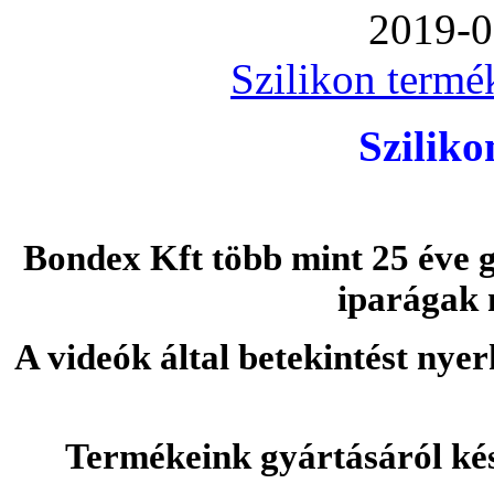
2019-0
Szilikon termé
Szilik
Bondex Kft több mint 25 éve g
iparágak 
A videók által betekintést nye
Termékeink gyártásáról ké