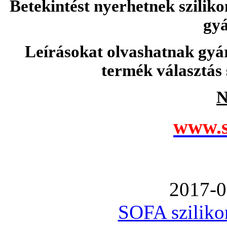
Betekintést nyerhetnek sziliko
gyá
Leírásokat olvashatnak gyá
termék választás 
N
www.s
2017-0
SOFA szilikon