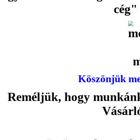
cég" 
Köszönjük meg
Reméljük, hogy munkánka
Vásárl