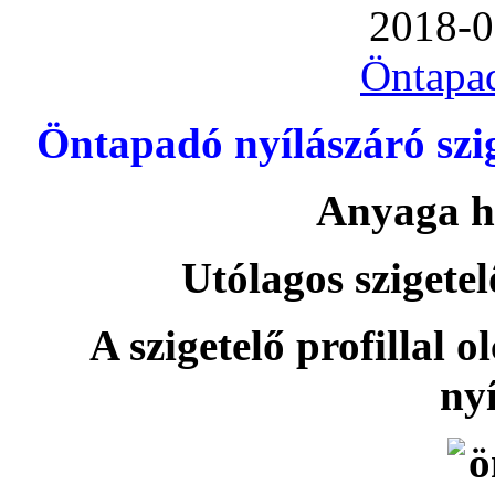
2018-0
Öntapa
Öntapadó nyílászáró szi
Anyaga h
Utólagos szigetel
A szigetelő profillal o
nyí