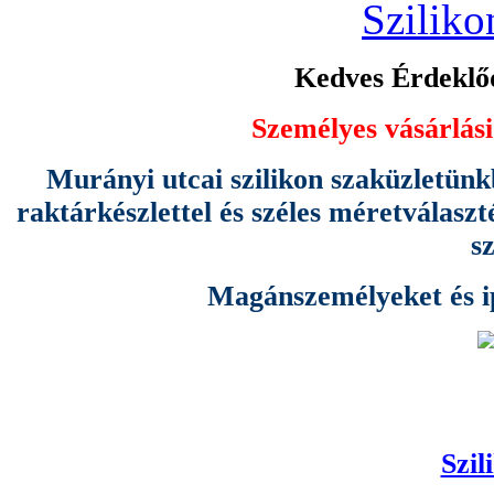
Sziliko
Kedves Érdeklőd
Személyes vásárlási
Murányi utcai szilikon szaküzletünk
raktárkészlettel és széles méretválas
s
Magánszemélyeket és ipa
Szil