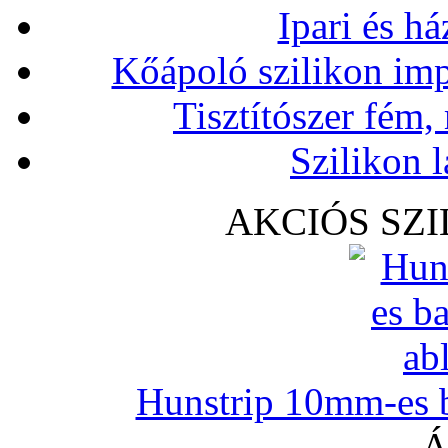
Ipari és há
Kőápoló szilikon imp
Tisztítószer fém,
Szilikon l
AKCIÓS SZ
Hunstrip 10mm-es b
Á