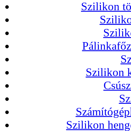
Szilikon t
Szilik
Szili
Pálinkafőz
Sz
Szilikon 
Csúsz
Sz
Számítógéph
Szilikon heng