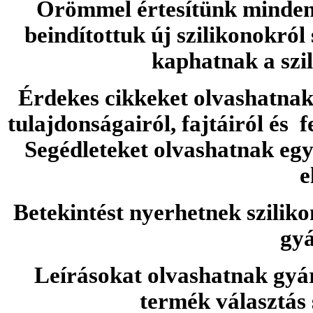
Örömmel értesítünk minden 
beindítottuk új szilikonokról
kaphatnak a szi
Érdekes cikkeket olvashatnak 
tulajdonságairól, fajtáiról és f
Segédleteket olvashatnak e
e
Betekintést nyerhetnek sziliko
gyá
Leírásokat olvashatnak gyá
termék választás 