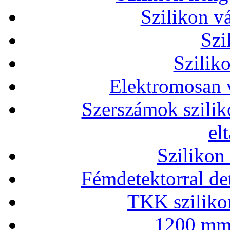
Szilikon v
Szi
Szilik
Elektromosan v
Szerszámok szilik
el
Szilikon
Fémdetektorral de
TKK szilikon
1200 mm 