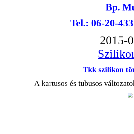
Bp. Mu
Tel.: 06-20-43
2015-0
Sziliko
Tkk szilikon tö
A kartusos és tubusos változato