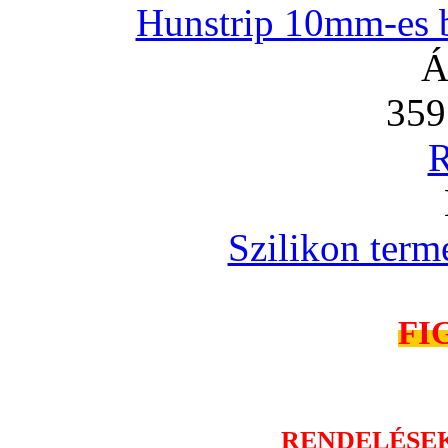
Hunstrip 10mm-es b
Á
359
R
Szilikon term
FI
RENDELÉSE