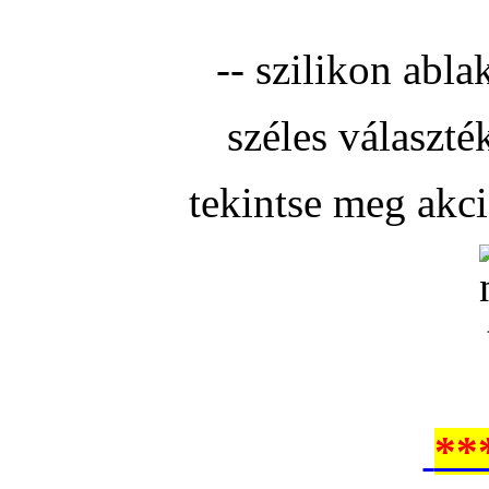
-- szilikon abla
széles választé
tekintse meg akc
**