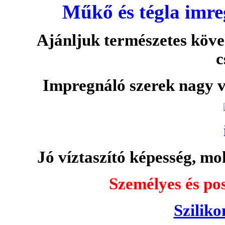
Műkő és tégla imre
Ajánljuk természetes köve
c
Impregnáló szerek nagy v
Jó víztaszító képesség, moh
Személyes és pos
Sziliko