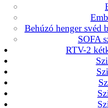
Embr
Behúzó henger svéd b
SOFA sz
RTV-2 két
Szi
Sz
Sz
Sz
Sz