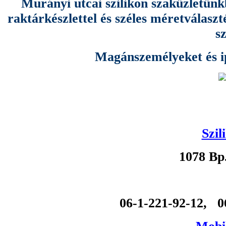
Murányi utcai szilikon szaküzletünk
raktárkészlettel és széles méretválas
s
Magánszemélyeket és ipa
Szil
1078 Bp
06-1-221-92-12, 0