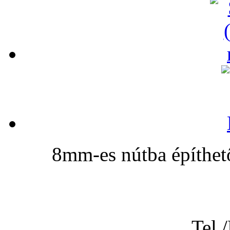
8mm-es nútba építhető
Tel.