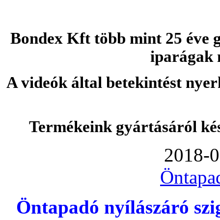
Bondex Kft több mint 25 éve g
iparágak 
A videók által betekintést nye
Termékeink gyártásáról ké
2018-0
Öntapa
Öntapadó nyílászáró szi