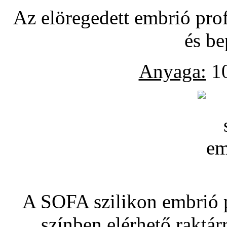
Az elöregedett embrió pro
és be
Anyaga:
10
A SOFA szilikon embrió pó
színben elérhető raktár