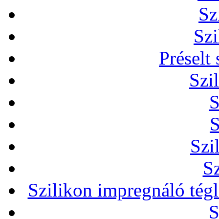
Sz
Szi
Préselt
Szi
S
S
Szi
Sz
Szilikon impregnáló tég
S