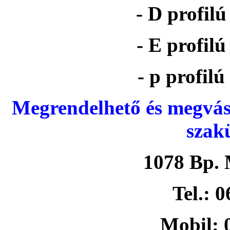
- D profil
- E profil
- p profil
Megrendelhető és megvás
szak
1078 Bp. 
Tel.: 
Mobil: 