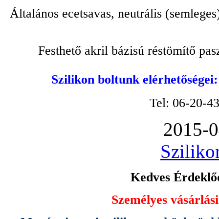
Általános ecetsavas, neutrális (semleges
Festhető akril bázisú réstömítő pa
Szilikon boltunk elérhetőségei
Tel: 06-20-4
2015-0
Sziliko
Kedves Érdeklőd
Személyes vásárlási