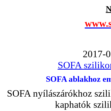
N
www.s
2017-0
SOFA szilikon
SOFA ablakhoz emb
SOFA nyílászárókhoz szili
kaphatók szil