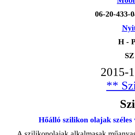
Mobil
06-20-433-
Nyi
H - P
SZ
2015-1
** Szi
Szi
Hőálló szilikon olajak széles
A szilikonolajak alkalmasak műanyag