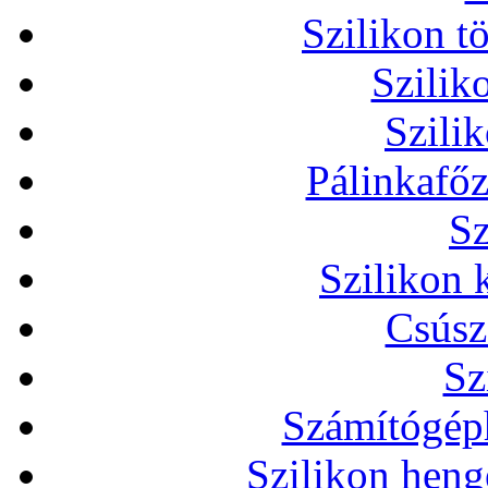
Szilikon t
Szilik
Szili
Pálinkafőz
Sz
Szilikon 
Csúsz
Sz
Számítógéph
Szilikon heng