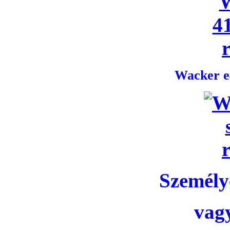
Wacker e4
Személye
vag