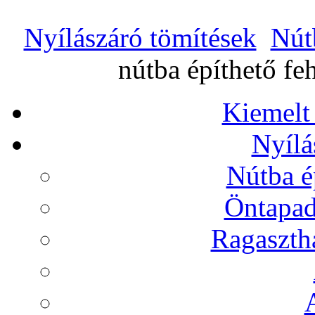
Nyílászáró tömítések
Nút
nútba építhető fe
Kiemelt
Nyílá
Nútba é
Öntapad
Ragasztha