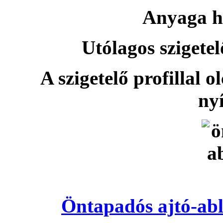
Anyaga h
Utólagos szigetel
A szigetelő profillal o
nyí
Öntapadós ajtó-abl