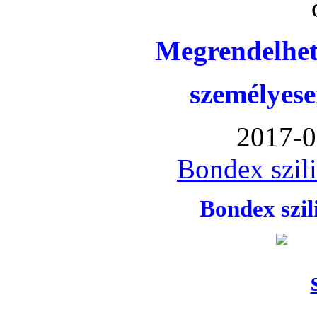
Megrendelhet
személyese
2017-0
Bondex szil
Bondex szi