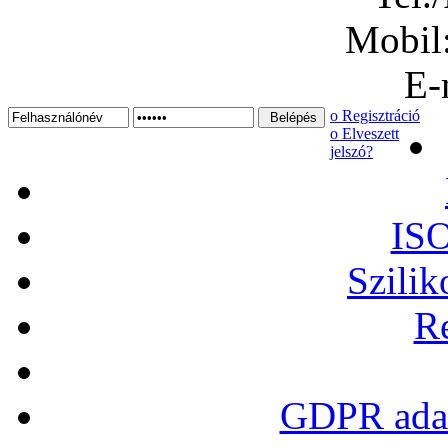
Mobil
E-
ο Regisztráció
ο Elveszett
jelszó?
ISO
Szilik
Re
GDPR adat