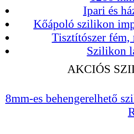
Ipari és há
Kőápoló szilikon imp
Tisztítószer fém,
Szilikon l
AKCIÓS SZ
8mm-es behengerelhető szili
R