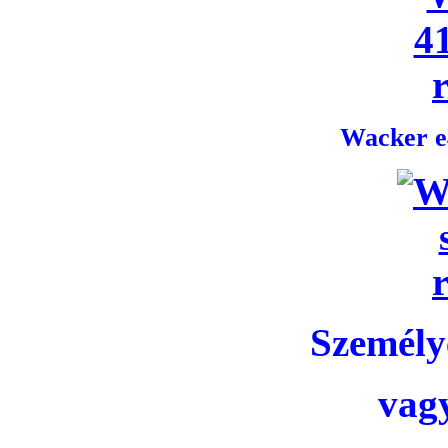
Wacker e4
Személye
vag