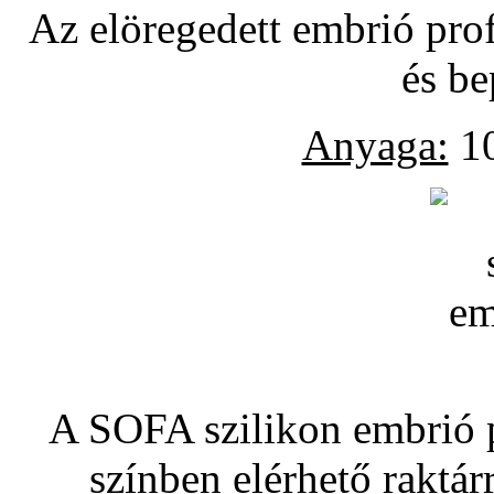
Az elöregedett embrió pro
és be
Anyaga:
10
A SOFA szilikon embrió pó
színben elérhető raktár