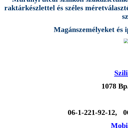
raktárkészlettel és széles méretválas
s
Magánszemélyeket és ipa
Szil
1078 Bp
06-1-221-92-12, 0
Mobil