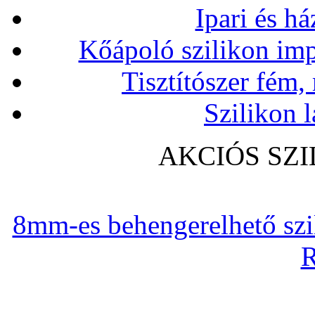
Ipari és há
Kőápoló szilikon imp
Tisztítószer fém,
Szilikon l
AKCIÓS SZ
8mm-es behengerelhető szili
R