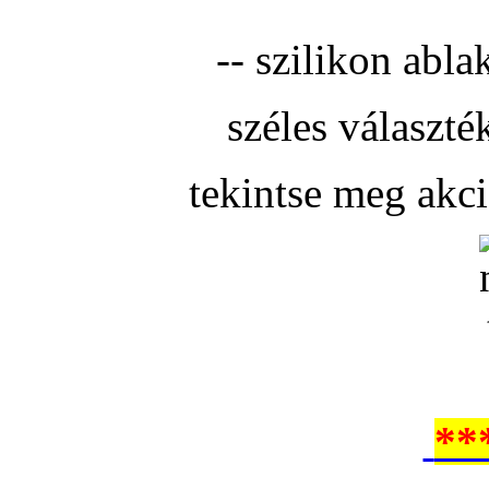
-- szilikon abla
széles választé
tekintse meg akc
**