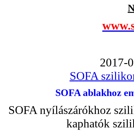
N
www.s
2017-0
SOFA szilikon
SOFA ablakhoz emb
SOFA nyílászárókhoz szili
kaphatók szil