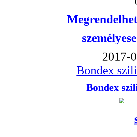
Megrendelhet
személyese
2017-0
Bondex szil
Bondex szi