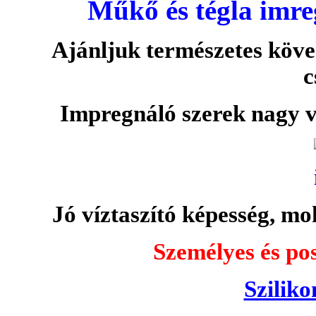
Műkő és tégla imre
Ajánljuk természetes köve
c
Impregnáló szerek nagy v
Jó víztaszító képesség, moh
Személyes és pos
Sziliko