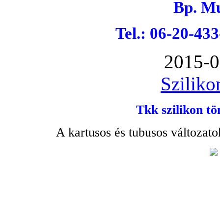
Bp. Mu
Tel.: 06-20-43
2015-0
Sziliko
Tkk szilikon tö
A kartusos és tubusos változato