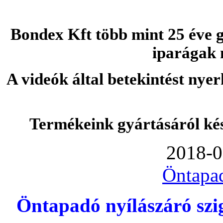
Bondex Kft több mint 25 éve g
iparágak 
A videók által betekintést nye
Termékeink gyártásáról ké
2018-0
Öntapa
Öntapadó nyílászáró szi