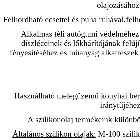
olajozásához
Felhordható ecsettel és puha ruhával,felh
Alkalmas téli autógumi védelméhez 
díszléceinek és lőkhárítójának felú
fényesítéséhez és műanyag alkatrészek
Használható melegüzemű konyhai bere
iránytűjéhez
A szilikonolaj termékeink különbö
Általános szilikon olajak:
M-100 sziliko