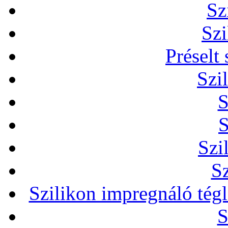
Sz
Szi
Préselt
Szi
S
S
Szi
Sz
Szilikon impregnáló tég
S