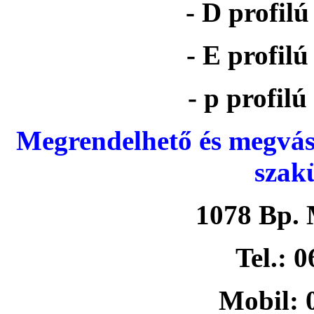
- D profil
- E profil
- p profil
Megrendelhető és megvás
szak
1078 Bp. 
Tel.: 
Mobil: 