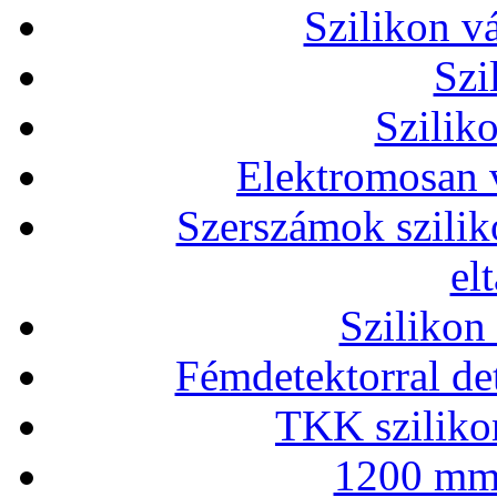
Szilikon v
Szi
Szilik
Elektromosan v
Szerszámok szilik
el
Szilikon
Fémdetektorral de
TKK szilikon
1200 mm 