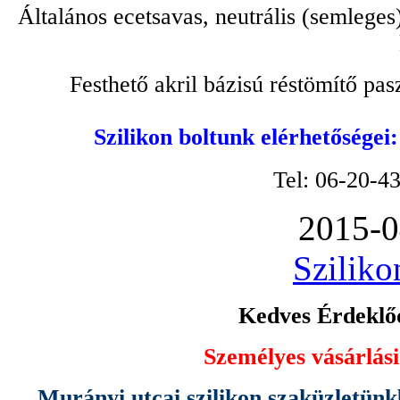
Általános ecetsavas, neutrális (semleges
Festhető akril bázisú réstömítő pa
Szilikon boltunk elérhetőségei
Tel: 06-20-4
2015-0
Sziliko
Kedves Érdeklőd
Személyes vásárlási
Murányi utcai szilikon szaküzletünk