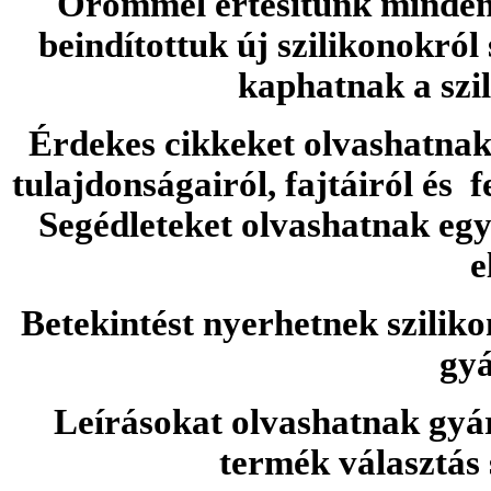
Örömmel értesítünk minden 
beindítottuk új szilikonokról
kaphatnak a szi
Érdekes cikkeket olvashatnak 
tulajdonságairól, fajtáiról és f
Segédleteket olvashatnak e
e
Betekintést nyerhetnek sziliko
gyá
Leírásokat olvashatnak gyá
termék választás 