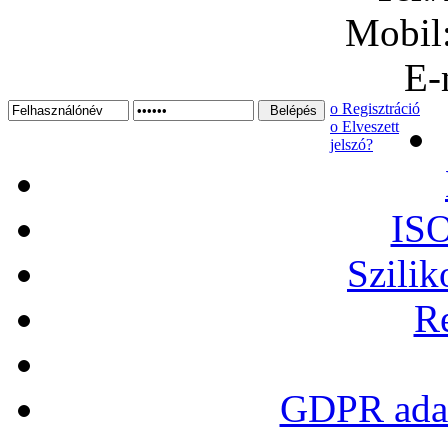
Mobil
E-
ο Regisztráció
ο Elveszett
jelszó?
ISO
Szilik
Re
GDPR adat