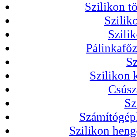
Szilikon t
Szilik
Szili
Pálinkafőz
Sz
Szilikon 
Csúsz
Sz
Számítógéph
Szilikon heng