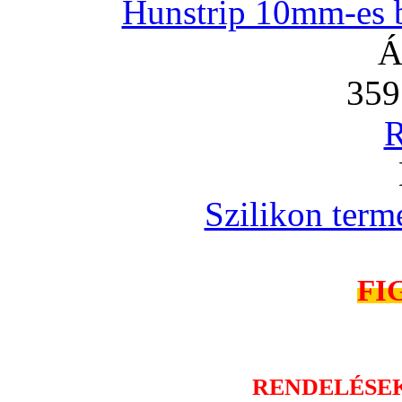
Hunstrip 10mm-es b
Á
359
R
Szilikon term
FI
RENDELÉSE