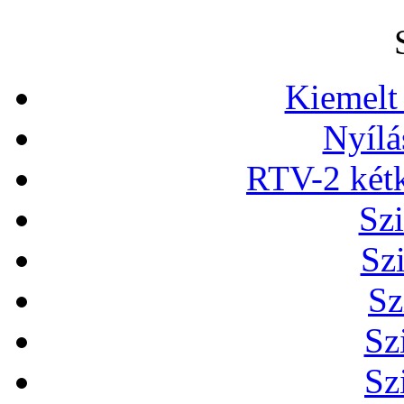
Kiemelt
Nyílá
RTV-2 két
Szi
Sz
Sz
Sz
Sz