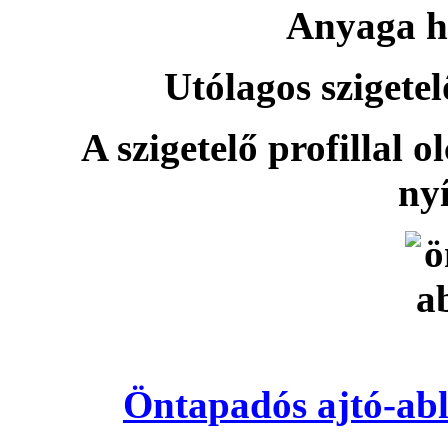
Anyaga h
Utólagos szigetel
A szigetelő profillal o
nyí
Öntapadós ajtó-abl