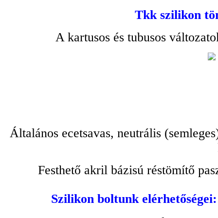
Tkk szilikon tö
A kartusos és tubusos változato
Általános ecetsavas, neutrális (semleges
Festhető akril bázisú réstömítő pa
Szilikon boltunk elérhetőségei