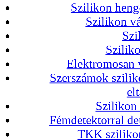
Szilikon heng
Szilikon v
Szi
Szilik
Elektromosan v
Szerszámok szilik
el
Szilikon
Fémdetektorral de
TKK szilikon