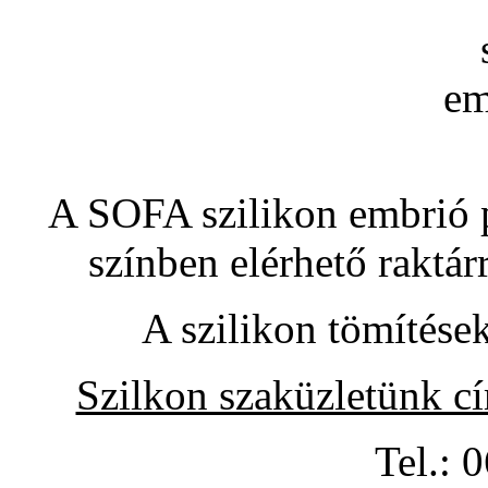
A SOFA szilikon embrió pó
színben elérhető raktár
A szilikon tömítése
Szilkon szaküzletünk c
Tel.: 