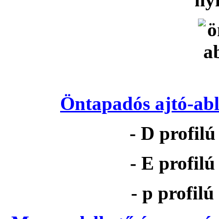
Öntapadós ajtó-abl
- D profil
- E profil
- p profil