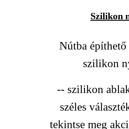
Szilikon 
Nútba építhető 
szilikon n
-- szilikon abla
széles választé
tekintse meg akc