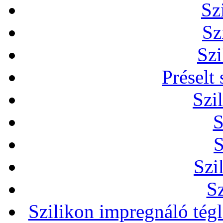
Sz
Sz
Szi
Préselt
Szi
S
S
Szi
Sz
Szilikon impregnáló tég