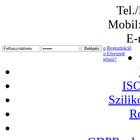
Tel.
Mobil
E-
ο Regisztráció
ο Elveszett
jelszó?
ISO
Szilik
Re