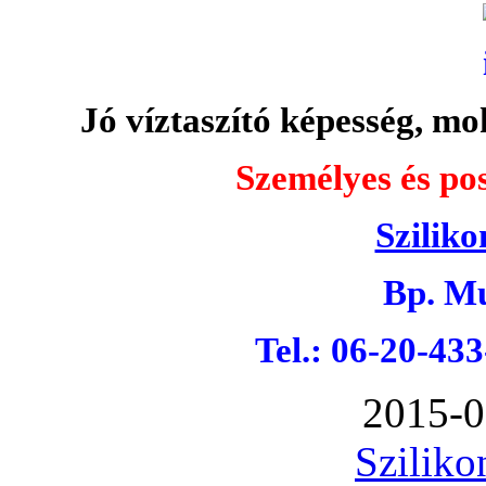
Jó víztaszító képesség, moh
Személyes és pos
Sziliko
Bp. Mu
Tel.: 06-20-43
2015-0
Sziliko