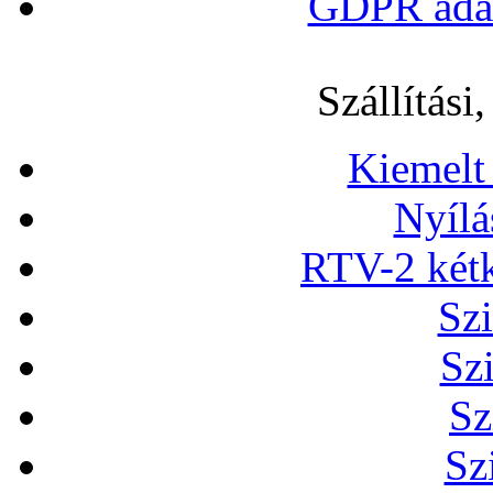
GDPR adat
Szállítási,
Kiemelt
Nyílá
RTV-2 két
Szi
Sz
Sz
Sz