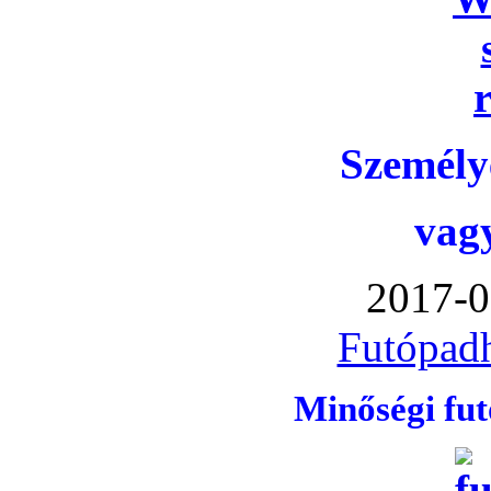
Személye
vag
2017-0
Futópadh
Minőségi fu