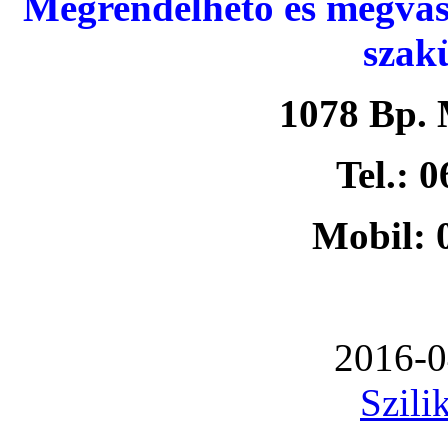
Megrendelhető és megvás
szak
1078 Bp. 
Tel.: 
Mobil: 
2016-0
Szili