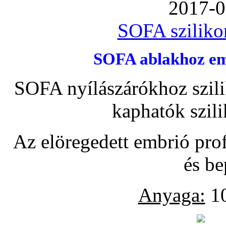
2017-0
SOFA szilikon
SOFA ablakhoz emb
SOFA nyílászárókhoz szili
kaphatók szil
Az elöregedett embrió pro
és be
Anyaga:
10