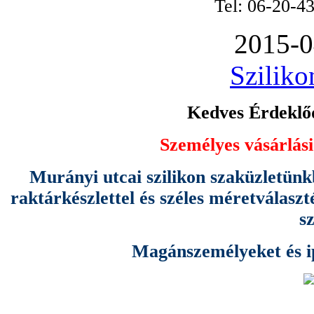
Tel: 06-20-4
2015-0
Sziliko
Kedves Érdeklőd
Személyes vásárlási
Murányi utcai szilikon szaküzletünk
raktárkészlettel és széles méretválas
s
Magánszemélyeket és ipa