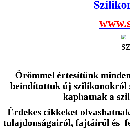
Szilik
www.s
Örömmel értesítünk minden 
beindítottuk új szilikonokról
kaphatnak a szi
Érdekes cikkeket olvashatnak 
tulajdonságairól, fajtáiról és f