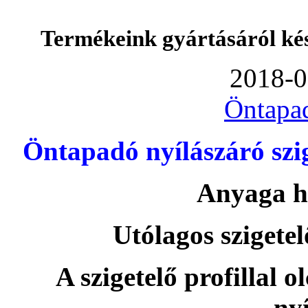
Termékeink gyártásáról ké
2018-0
Öntapa
Öntapadó nyílászáró szi
Anyaga h
Utólagos szigetel
A szigetelő profillal o
nyí