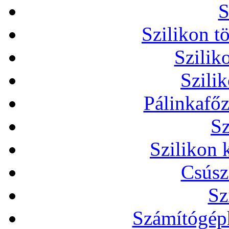
S
Szilikon t
Szilik
Szili
Pálinkafőz
Sz
Szilikon 
Csúsz
Sz
Számítógéph