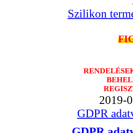
Szilikon term
FI
RENDELÉSE
BEHEL
REGISZ
2019-0
GDPR adatv
GDPR adatvé