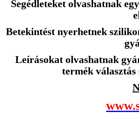
Segédleteket olvashatnak e
e
Betekintést nyerhetnek sziliko
gyá
Leírásokat olvashatnak gyá
termék választás 
N
www.s