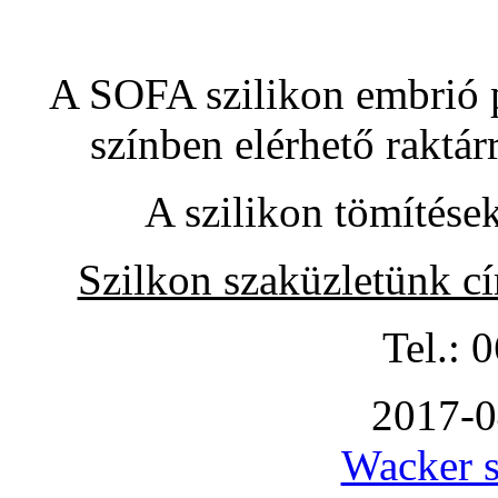
A SOFA szilikon embrió pó
színben elérhető raktár
A szilikon tömítése
Szilkon szaküzletünk c
Tel.: 
2017-0
Wacker s