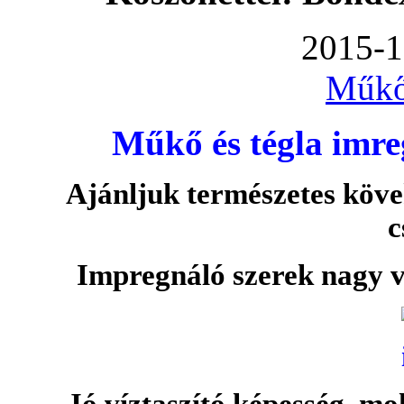
2015-1
Műkő
Műkő és tégla imre
Ajánljuk természetes köve
c
Impregnáló szerek nagy v
Jó víztaszító képesség, moh