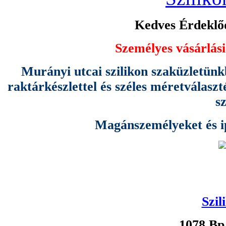
Kedves Érdeklőd
Személyes vásárlási
Murányi utcai szilikon szaküzletünk
raktárkészlettel és széles méretválas
s
Magánszemélyeket és ipa
Szil
1078 Bp