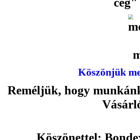
cég" 
Köszönjük meg
Reméljük, hogy munkánka
Vásárl
Köszönettel: Bonde