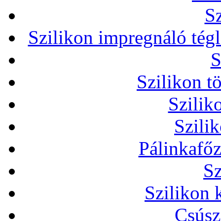
Sz
Szilikon impregnáló tég
S
Szilikon t
Szilik
Szili
Pálinkafőz
Sz
Szilikon 
Csúsz