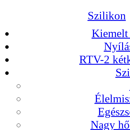
Szilikon
Kiemelt
Nyílá
RTV-2 két
Szi
Élelmis
Egészs
Nagy hőá