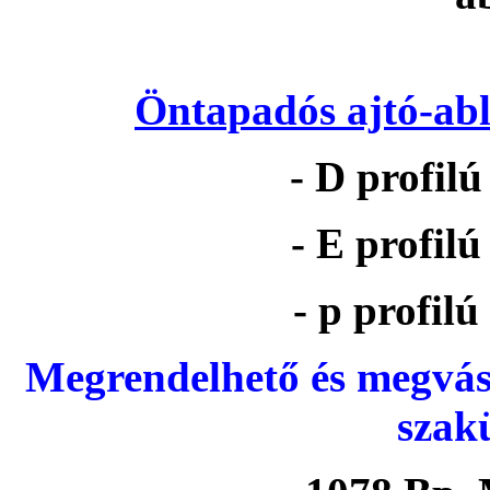
Öntapadós ajtó-abl
- D profil
- E profil
- p profil
Megrendelhető és megvás
szak