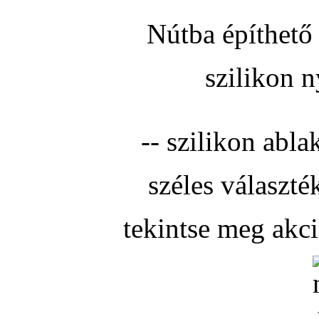
Nútba építhető 
szilikon n
-- szilikon abla
széles választé
tekintse meg akc