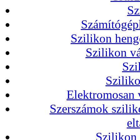
Sz
Számítógéph
Szilikon heng
Szilikon v
Szi
Szilik
Elektromosan v
Szerszámok szilik
el
Szilikon