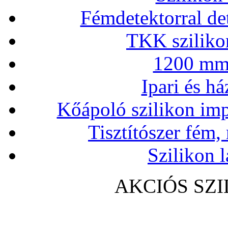
Fémdetektorral de
TKK szilikon
1200 mm 
Ipari és há
Kőápoló szilikon imp
Tisztítószer fém,
Szilikon l
AKCIÓS SZ