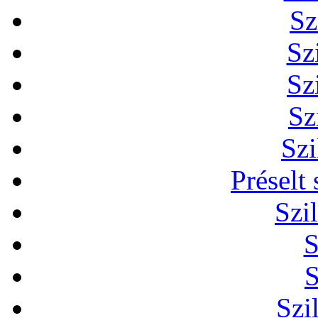
Sz
Sz
Sz
Sz
Szi
Préselt
Szi
S
S
Szi