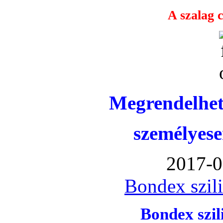
A szalag c
Megrendelhet
személyese
2017-0
Bondex szil
Bondex szi