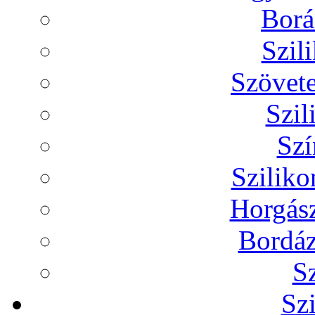
Borá
Szil
Szövete
Szil
Szí
Szilik
Horgász
Bordáz
Sz
Sz