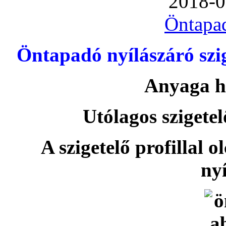
2018-0
Öntapa
Öntapadó nyílászáró szi
Anyaga h
Utólagos szigetel
A szigetelő profillal o
nyí