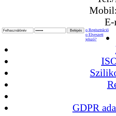
Mobil
E-
ο Regisztráció
ο Elveszett
jelszó?
ISO
Szilik
Re
GDPR adat