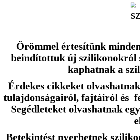
Örömmel értesítünk minden 
beindítottuk új szilikonokról
kaphatnak a szi
Érdekes cikkeket olvashatnak 
tulajdonságairól, fajtáiról és f
Segédleteket olvashatnak e
e
Betekintést nyerhetnek sziliko