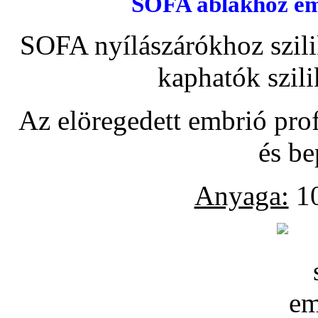
SOFA ablakhoz emb
SOFA nyílászárókhoz szili
kaphatók szil
Az elöregedett embrió pro
és be
Anyaga:
10