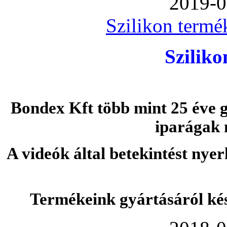
2019-0
Szilikon termé
Szilik
Bondex Kft több mint 25 éve g
iparágak 
A videók által betekintést nye
Termékeink gyártásáról ké