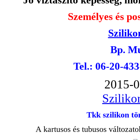
Személyes és pos
Sziliko
Bp. Mu
Tel.: 06-20-43
2015-0
Sziliko
Tkk szilikon tö
A kartusos és tubusos változato