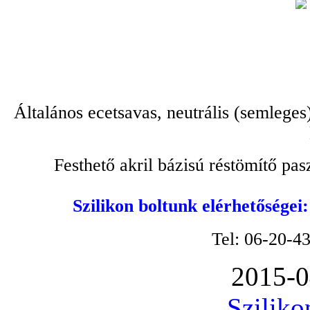
Általános ecetsavas, neutrális (semleges
Festhető akril bázisú réstömítő pa
Szilikon boltunk elérhetőségei
Tel: 06-20-4
2015-0
Sziliko