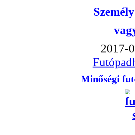
Személye
vag
2017-0
Futópadh
Minőségi fu