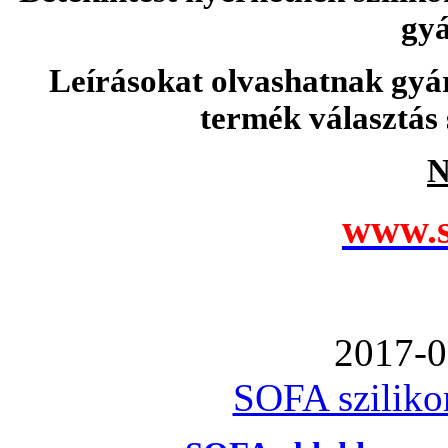
gyá
Leírásokat olvashatnak gyá
termék választás 
N
www.s
2017-0
SOFA szilikon