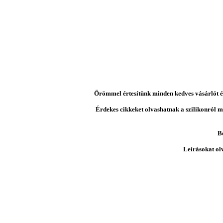
Örömmel értesítünk minden kedves vásárlót és 
Érdekes cikkeket olvashatnak a szilikonról mi
B
Leírásokat ol