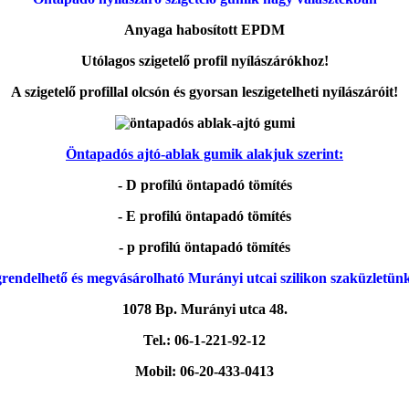
Anyaga habosított EPDM
Utólagos szigetelő profil nyílászárókhoz!
A szigetelő profillal olcsón és gyorsan leszigetelheti nyílászáróit!
Öntapadós ajtó-ablak gumik alakjuk szerint:
- D profilú öntapadó tömítés
- E profilú öntapadó tömítés
- p profilú öntapadó tömítés
rendelhető és megvásárolható Murányi utcai szilikon szaküzletün
1078 Bp. Murányi utca 48.
Tel.: 06-1-221-92-12
Mobil: 06-20-433-0413