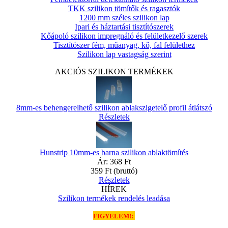
TKK szilikon tömítők és ragasztók
1200 mm széles szilikon lap
Ipari és háztartási tisztítószerek
Kőápoló szilikon impregnáló és felületkezelő szerek
Tisztítószer fém, műanyag, kő, fal felülethez
Szilikon lap vastagság szerint
AKCIÓS SZILIKON TERMÉKEK
8mm-es behengerelhető szilikon ablakszigetelő profil átlátszó
Részletek
Hunstrip 10mm-es barna szilikon ablaktömítés
Ár:
368 Ft
359 Ft
(bruttó)
Részletek
HÍREK
Szilikon termékek rendelés leadása
FIGYELEM!: