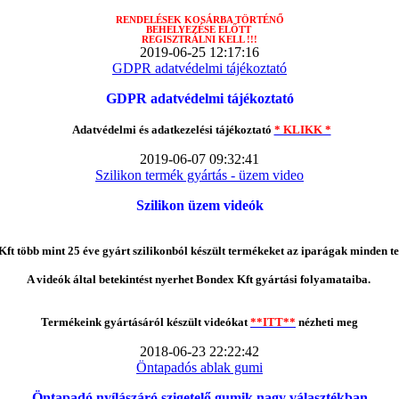
RENDELÉSEK
KOSÁRBA TÖRTÉNŐ
BEHELYEZÉSE ELŐTT
REGISZTRÁLNI KELL !!!
2019-06-25 12:17:16
GDPR adatvédelmi tájékoztató
GDPR adatvédelmi tájékoztató
Adatvédelmi és adatkezelési tájékoztató
* KLIKK *
2019-06-07 09:32:41
Szilikon termék gyártás - üzem video
Szilikon üzem videók
ft több mint 25 éve gyárt szilikonból készült termékeket az iparágak minden te
A videók által betekintést nyerhet Bondex Kft gyártási folyamataiba.
Termékeink gyártásáról készült videókat
**ITT**
nézheti meg
2018-06-23 22:22:42
Öntapadós ablak gumi
Öntapadó nyílászáró szigetelő gumik nagy választékban