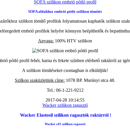
SOFA szilikon embrió pótló profil
SOFA ablakhoz embrió pótló szilikon tömítés
zárókhoz szilikon tömítő profilok folyamatosan kaphatók szilikon szak
elöregedett embrió profilok helyére könnyen beépíthetők és bepattintha
Anyaga:
100% HTV szilikon
ió pótló profil fehér, barna és fekete színben elérhető raktárról az igé
A szilikon tömítéseket csomagban is elküldjük!
Szilkon szaküzletünk címe:
1078 BP. Murányi utca 48.
Tel.: 06-1-221-9212
2017-04-28 10:14:55
Wacker szilikon ragasztó
Wacker Elastosil szilikon ragasztók raktárról !
Wacker e41 szilikon ragasztó