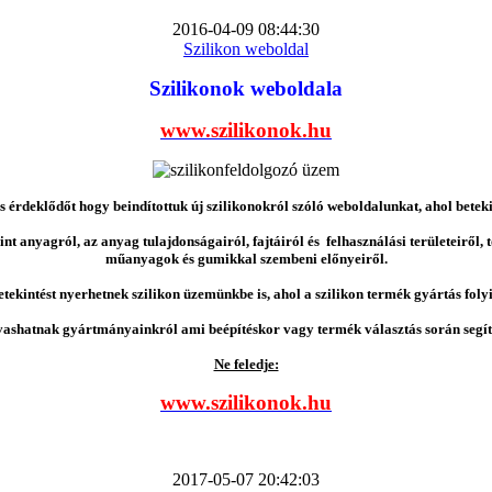
2016-04-09 08:44:30
Szilikon weboldal
Szilikonok weboldala
www.szilikonok.hu
érdeklődőt hogy beindítottuk új szilikonokról szóló weboldalunkat, ahol betek
nt anyagról, az anyag tulajdonságairól, fajtáiról és felhasználási területeiről,
műanyagok és gumikkal szembeni előnyeiről.
etekintést nyerhetnek szilikon üzemünkbe is, ahol a szilikon termék gyártás folyi
vashatnak gyártmányainkról ami beépítéskor vagy termék választás során segíts
Ne feledje:
www.szilikonok.hu
2017-05-07 20:42:03