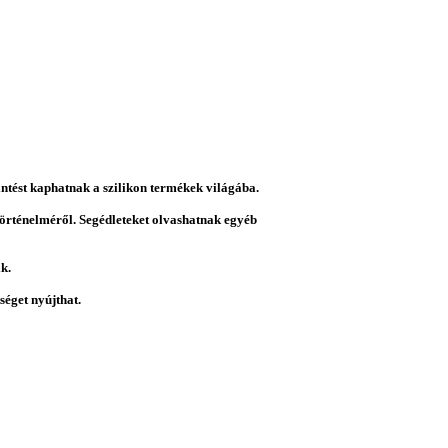
intést kaphatnak a szilikon termékek világába.
 történelméről. Segédleteket olvashatnak egyéb
k.
éget nyújthat.