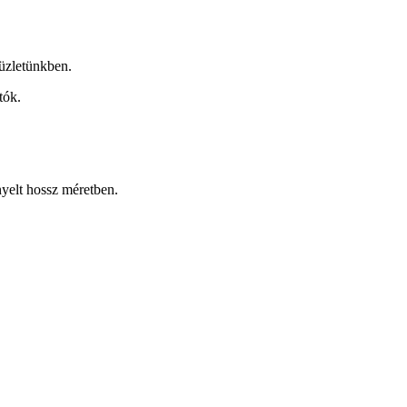
üzletünkben.
tók.
nyelt hossz méretben.