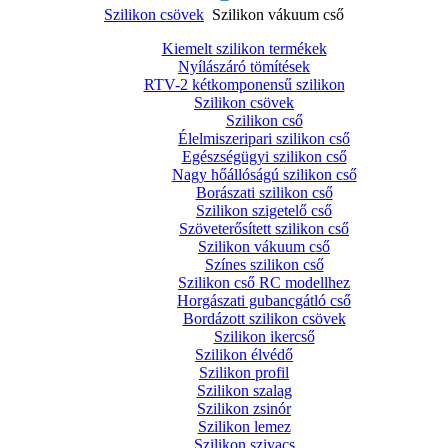
Szilikon csövek
Szilikon vákuum cső
Kiemelt szilikon termékek
Nyílászáró tömítések
RTV-2 kétkomponensű szilikon
Szilikon csövek
Szilikon cső
Élelmiszeripari szilikon cső
Egészségügyi szilikon cső
Nagy hőállóságú szilikon cső
Borászati szilikon cső
Szilikon szigetelő cső
Szöveterősített szilikon cső
Szilikon vákuum cső
Színes szilikon cső
Szilikon cső RC modellhez
Horgászati gubancgátló cső
Bordázott szilikon csövek
Szilikon ikercső
Szilikon élvédő
Szilikon profil
Szilikon szalag
Szilikon zsinór
Szilikon lemez
Szilikon szivacs