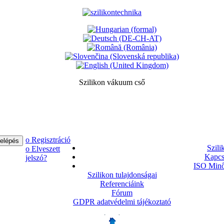
Szilikon vákuum cső
ο Regisztráció
Szili
ο Elveszett
Kapcs
jelszó?
ISO Minő
Szilikon tulajdonságai
Referenciáink
Fórum
GDPR adatvédelmi tájékoztató