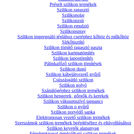
Préselt szilikon termékek
Szilikon ragasztó
Szilikonolaj
Szilikonzsír
Szilikon emulzió
Szilikonspray
Szilikon impregnáló téglához cseréphez kőhöz és műkőhöz
Sírkőtisztító
Szilikon tömítő ragasztó paszta
Szilikon karimatömítés
Szilikon lapostömítés
Pálinkafőző szilikon tömítések
Szilikon dugó
Szilikon kábelátvezető gyűrű
Csúszásgátló szilikon
Szilikon golyó
Számítógéphez szilikon termékek
Szilikon hengerek, gőrgők és kerekek
Szilikon vákuumszívó tappancs
Szilikon o gyűrű
Szilikon porvédő sapka
Elektromosan vezető szilikon termékek
Szerszámok szilikon termékek beépítéséhez és eltávolításához
Szilikon keverék alapanyag
Fémdetektorral detektálható szilikon termékek