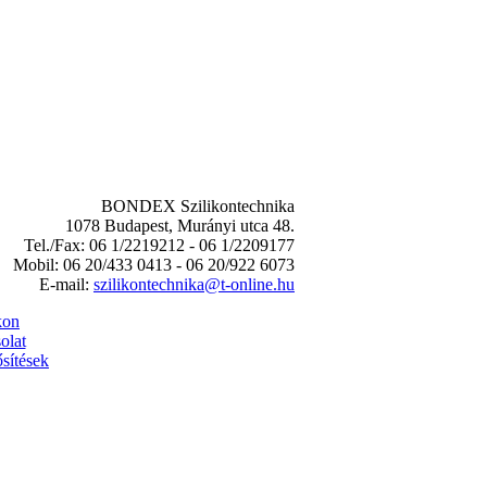
BONDEX Szilikontechnika
1078 Budapest, Murányi utca 48.
Tel./Fax: 06 1/2219212 - 06 1/2209177
Mobil: 06 20/433 0413 - 06 20/922 6073
E-mail:
szilikontechnika@t-online.hu
kon
olat
sítések