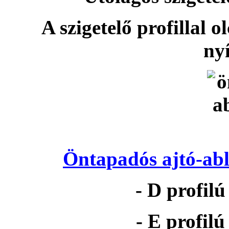
A szigetelő profillal o
nyí
Öntapadós ajtó-abl
- D profil
- E profil