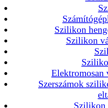
Sz
Számítógéph
Szilikon heng
Szilikon v
Szi
Szilik
Elektromosan v
Szerszámok szilik
el
Szilikon