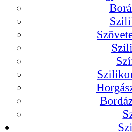
Borá
Szil
Szövete
Szil
Szí
Szilik
Horgász
Bordáz
Sz
Sz