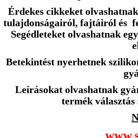
Érdekes cikkeket olvashatnak 
tulajdonságairól, fajtáiról és f
Segédleteket olvashatnak e
e
Betekintést nyerhetnek sziliko
gyá
Leírásokat olvashatnak gyá
termék választás 
N
www.s