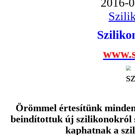
2016-0
Szili
Szilik
www.s
Örömmel értesítünk minden 
beindítottuk új szilikonokról
kaphatnak a szi