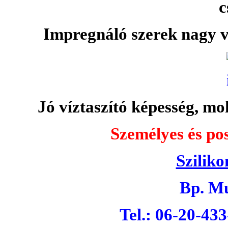
c
Impregnáló szerek nagy v
Jó víztaszító képesség, moh
Személyes és pos
Sziliko
Bp. Mu
Tel.: 06-20-43