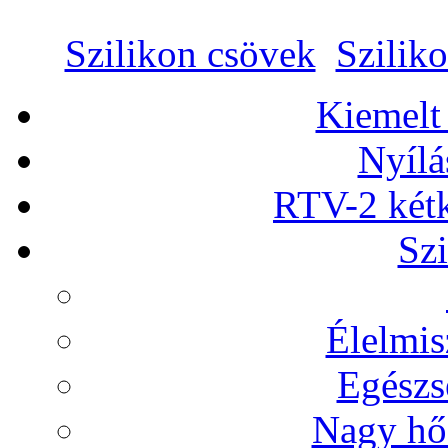
Szilikon csövek
Szilik
Kiemelt
Nyílá
RTV-2 két
Szi
Élelmis
Egészs
Nagy hőá