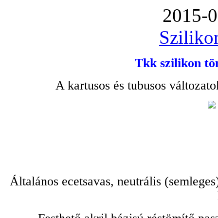
2015-0
Sziliko
Tkk szilikon tö
A kartusos és tubusos változato
Általános ecetsavas, neutrális (semleges