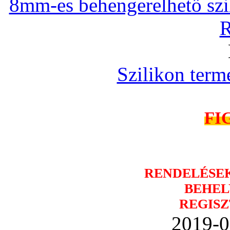
8mm-es behengerelhető szili
R
Szilikon term
FI
RENDELÉSE
BEHEL
REGISZ
2019-0