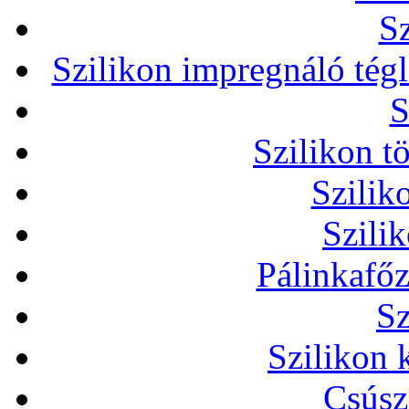
Sz
Szilikon impregnáló tég
S
Szilikon t
Szilik
Szili
Pálinkafőz
Sz
Szilikon 
Csúsz