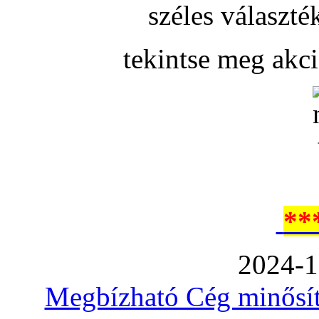
széles választé
tekintse meg akc
**
2024-1
Megbízható Cég minősíté