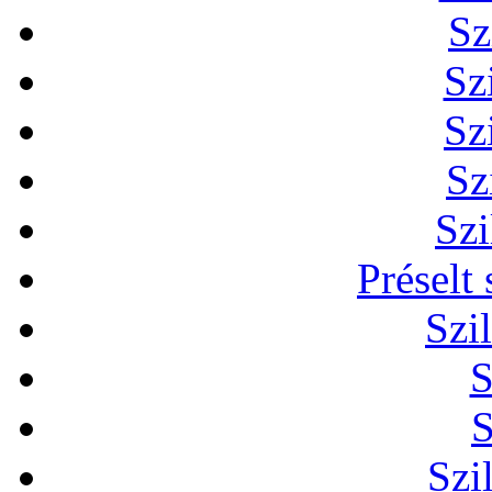
Sz
Sz
Sz
Sz
Szi
Préselt
Szi
S
S
Szi