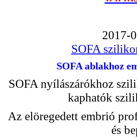
2017-0
SOFA szilikon
SOFA ablakhoz emb
SOFA nyílászárókhoz szili
kaphatók szil
Az elöregedett embrió pro
és be