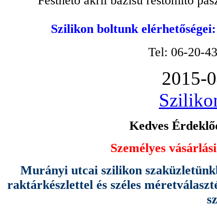
Festhető akril bázisú réstömítő pa
Szilikon boltunk elérhetőségei
Tel: 06-20-4
2015-0
Sziliko
Kedves Érdeklőd
Személyes vásárlási
Murányi utcai szilikon szaküzletünk
raktárkészlettel és széles méretválas
s