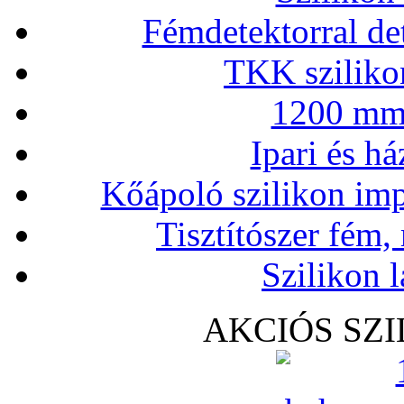
Fémdetektorral de
TKK szilikon
1200 mm 
Ipari és há
Kőápoló szilikon imp
Tisztítószer fém,
Szilikon l
AKCIÓS SZ