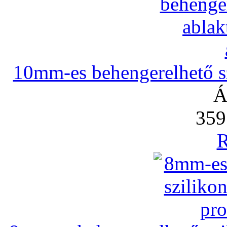
10mm-es behengerelhető szi
Á
359
R