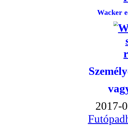
Wacker e4
Személye
vag
2017-0
Futópadh