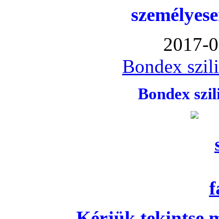
személyese
2017-0
Bondex szil
Bondex szi
Kérjük tekintse 