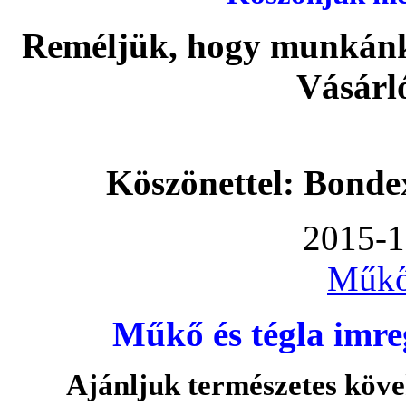
Reméljük, hogy munkánka
Vásárl
Köszönettel: Bonde
2015-1
Műkő
Műkő és tégla imre
Ajánljuk természetes köve