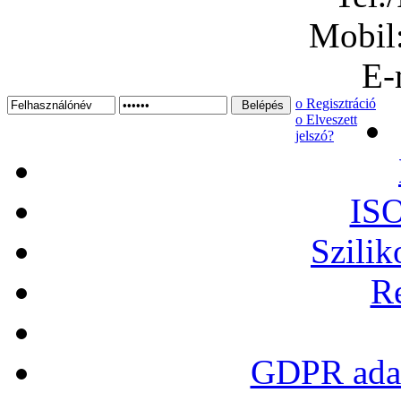
Mobil
E-
ο Regisztráció
ο Elveszett
jelszó?
ISO
Szilik
Re
GDPR adat