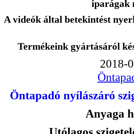
iparágak 
A videók által betekintést nye
Termékeink gyártásáról ké
2018-0
Öntapa
Öntapadó nyílászáró szi
Anyaga h
Utólagos szigetel