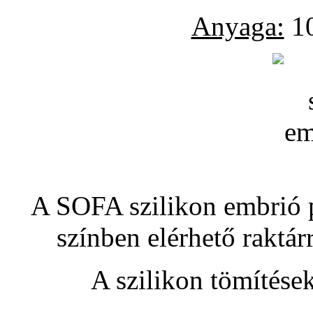
Anyaga:
10
A SOFA szilikon embrió pó
színben elérhető raktár
A szilikon tömítése