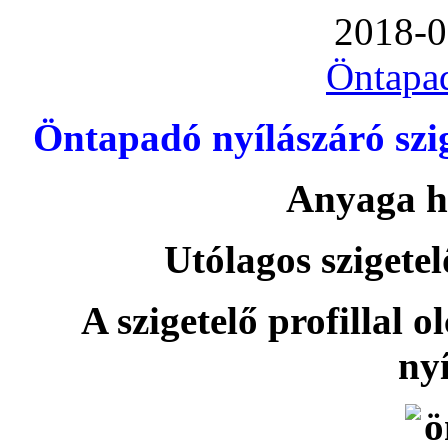
2018-0
Öntapa
Öntapadó nyílászáró szi
Anyaga h
Utólagos szigetel
A szigetelő profillal o
nyí