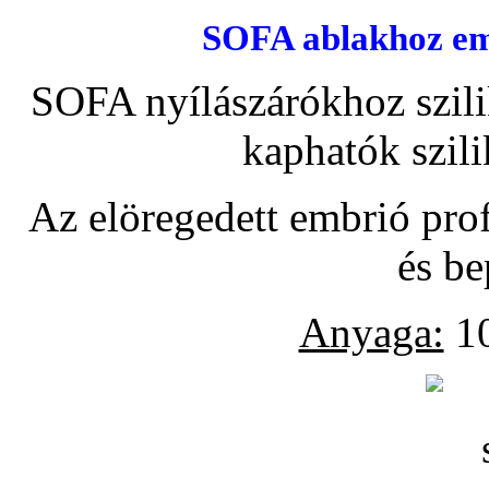
SOFA ablakhoz emb
SOFA nyílászárókhoz szili
kaphatók szil
Az elöregedett embrió pro
és be
Anyaga:
10