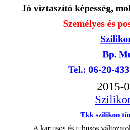
Jó víztaszító képesség, moh
Személyes és pos
Sziliko
Bp. Mu
Tel.: 06-20-43
2015-0
Sziliko
Tkk szilikon tö
A kartusos és tubusos változato