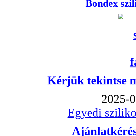
Bondex szi
Kérjük tekintse 
2025-0
Egyedi sziliko
Ajánlatkéré