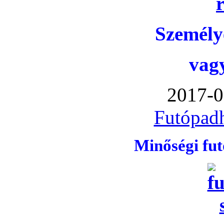
Személye
vag
2017-0
Futópadh
Minőségi fu