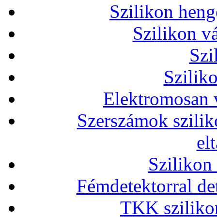
Szilikon heng
Szilikon v
Szi
Szilik
Elektromosan v
Szerszámok szilik
el
Szilikon
Fémdetektorral de
TKK szilikon