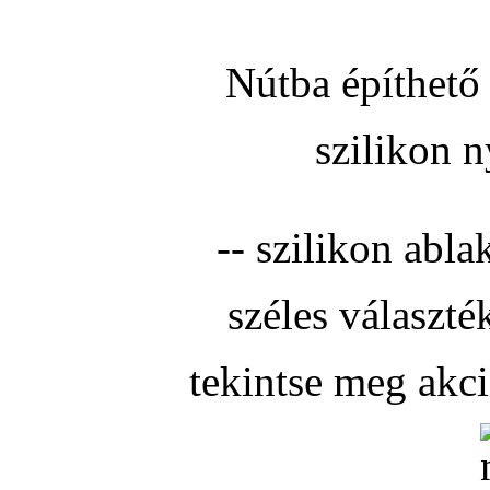
Nútba építhető 
szilikon n
-- szilikon abla
széles választé
tekintse meg akc