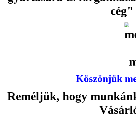
cég" 
Köszönjük meg
Reméljük, hogy munkánka
Vásárl