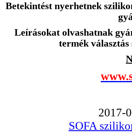
Betekintést nyerhetnek sziliko
gyá
Leírásokat olvashatnak gyá
termék választás 
N
www.s
2017-0
SOFA szilikon