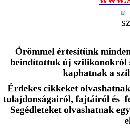
Örömmel értesítünk minden 
beindítottuk új szilikonokról
kaphatnak a szi
Érdekes cikkeket olvashatnak 
tulajdonságairól, fajtáiról és f
Segédleteket olvashatnak e
e