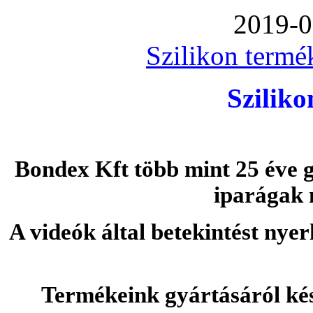
2019-0
Szilikon termé
Szilik
Bondex Kft több mint 25 éve g
iparágak 
A videók által betekintést nye
Termékeink gyártásáról ké