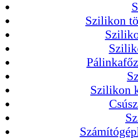
S
Szilikon t
Szilik
Szili
Pálinkafőz
Sz
Szilikon 
Csúsz
Sz
Számítógéph