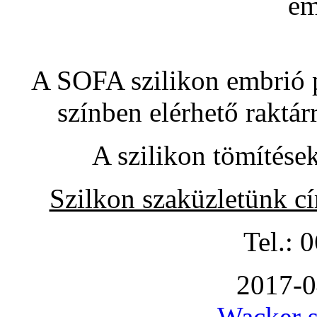
A SOFA szilikon embrió pó
színben elérhető raktár
A szilikon tömítése
Szilkon szaküzletünk c
Tel.: 
2017-0
Wacker s