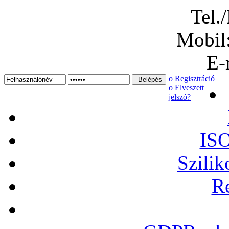
Tel.
Mobil
E-
ο Regisztráció
ο Elveszett
jelszó?
ISO
Szilik
Re