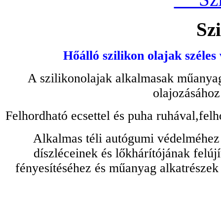
Szi
Hőálló szilikon olajak széles
A szilikonolajak alkalmasak műanyag
olajozásához
Felhordható ecsettel és puha ruhával,felh
Alkalmas téli autógumi védelméhez 
díszléceinek és lőkhárítójának felú
fényesítéséhez és műanyag alkatrészek