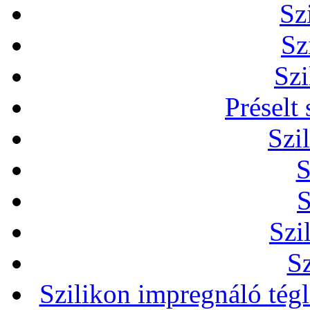
Sz
Sz
Szi
Préselt
Szi
S
S
Szi
Sz
Szilikon impregnáló tég