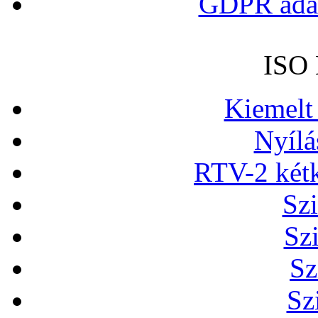
GDPR adat
ISO 
Kiemelt
Nyílá
RTV-2 két
Szi
Sz
Sz
Sz