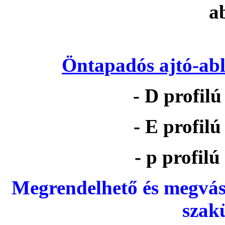
Öntapadós ajtó-abl
- D profil
- E profil
- p profil
Megrendelhető és megvás
szak