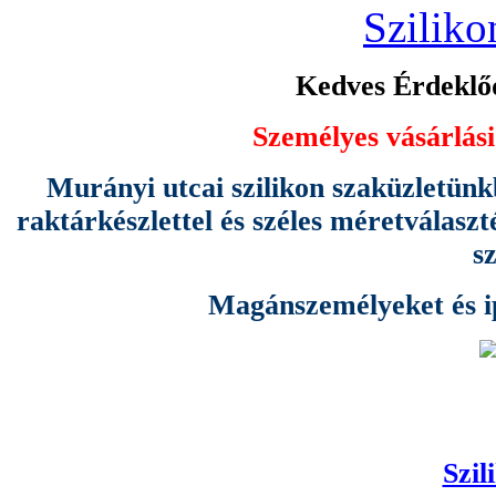
Sziliko
Kedves Érdeklőd
Személyes vásárlási
Murányi utcai szilikon szaküzletünk
raktárkészlettel és széles méretválas
s
Magánszemélyeket és ipa
Szil