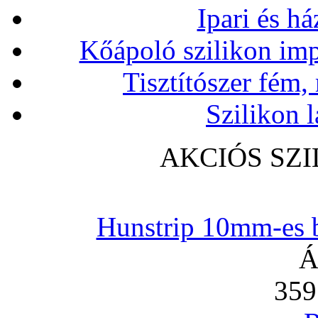
Ipari és há
Kőápoló szilikon imp
Tisztítószer fém,
Szilikon l
AKCIÓS SZ
Hunstrip 10mm-es b
Á
359