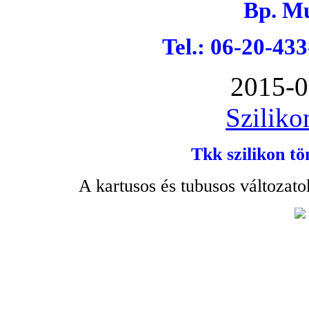
Bp. Mu
Tel.: 06-20-43
2015-0
Sziliko
Tkk szilikon tö
A kartusos és tubusos változato