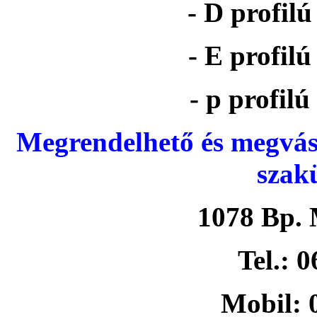
- D profil
- E profil
- p profil
Megrendelhető és megvás
szak
1078 Bp. 
Tel.: 
Mobil: 