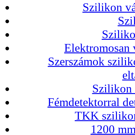
Szilikon v
Szi
Szilik
Elektromosan v
Szerszámok szilik
el
Szilikon
Fémdetektorral de
TKK szilikon
1200 mm 