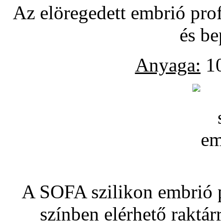
Az elöregedett embrió pro
és be
Anyaga:
10
A SOFA szilikon embrió pó
színben elérhető raktár