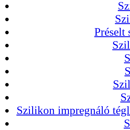
Sz
Szi
Préselt
Szi
S
S
Szi
Sz
Szilikon impregnáló tég
S