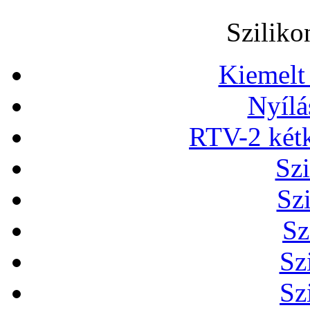
Sziliko
Kiemelt
Nyílá
RTV-2 két
Szi
Sz
Sz
Sz
Sz