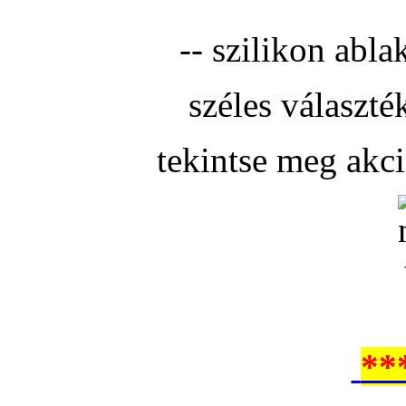
-- szilikon abla
széles választé
tekintse meg akc
**