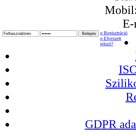
Mobil
E-
ο Regisztráció
ο Elveszett
jelszó?
ISO
Szilik
Re
GDPR adat