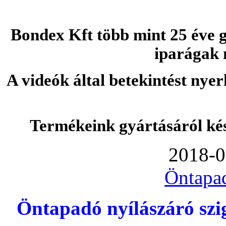
Bondex Kft több mint 25 éve g
iparágak 
A videók által betekintést nye
Termékeink gyártásáról ké
2018-0
Öntapa
Öntapadó nyílászáró szi