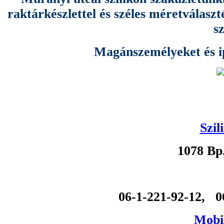
raktárkészlettel és széles méretválas
s
Magánszemélyeket és ipa
Szil
1078 Bp
06-1-221-92-12, 0
Mobil