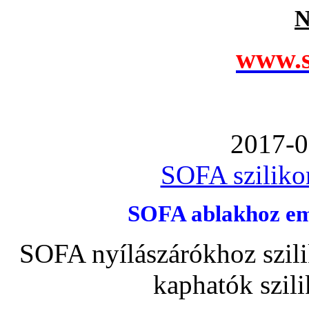
N
www.s
2017-0
SOFA szilikon
SOFA ablakhoz emb
SOFA nyílászárókhoz szili
kaphatók szil