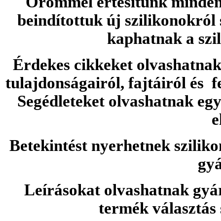
Örömmel értesítünk minden 
beindítottuk új szilikonokról
kaphatnak a szi
Érdekes cikkeket olvashatnak 
tulajdonságairól, fajtáiról és f
Segédleteket olvashatnak e
e
Betekintést nyerhetnek sziliko
gyá
Leírásokat olvashatnak gyá
termék választás 