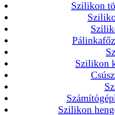
Szilikon t
Szilik
Szili
Pálinkafőz
Sz
Szilikon 
Csúsz
Sz
Számítógéph
Szilikon heng