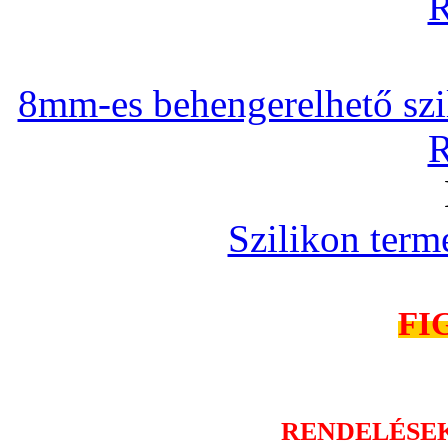
R
8mm-es behengerelhető szili
R
Szilikon term
FI
RENDELÉSE