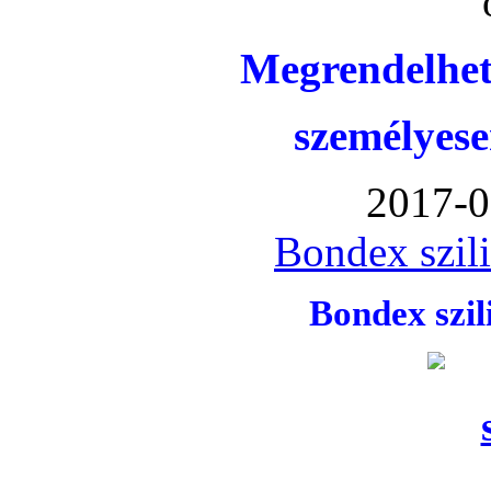
Megrendelhet
személyese
2017-0
Bondex szil
Bondex szi