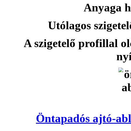
Anyaga h
Utólagos szigetel
A szigetelő profillal o
nyí
Öntapadós ajtó-abl