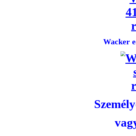
Wacker e4
Személye
vag