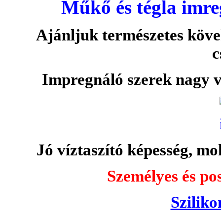
Műkő és tégla imre
Ajánljuk természetes köve
c
Impregnáló szerek nagy v
Jó víztaszító képesség, moh
Személyes és pos
Sziliko