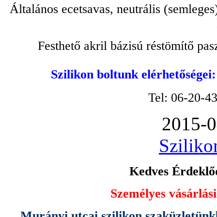
Általános ecetsavas, neutrális (semleges
Festhető akril bázisú réstömítő pa
Szilikon boltunk elérhetőségei
Tel: 06-20-4
2015-0
Sziliko
Kedves Érdeklőd
Személyes vásárlási
Murányi utcai szilikon szaküzletünk