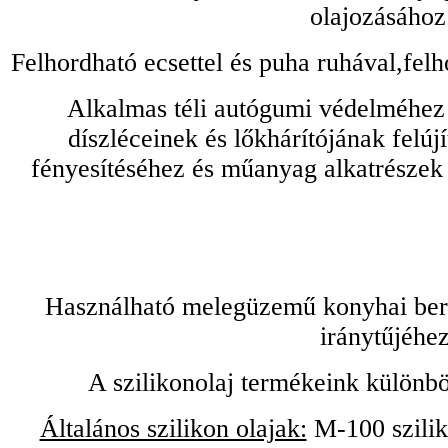
olajozásához
Felhordható ecsettel és puha ruhával,felh
Alkalmas téli autógumi védelméhez 
díszléceinek és lőkhárítójának felú
fényesítéséhez és műanyag alkatrészek
Használható melegüzemű konyhai bere
iránytűjéhez
A szilikonolaj termékeink különbö
Általános szilikon olajak:
M-100 sziliko