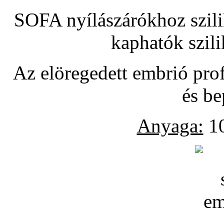
SOFA nyílászárókhoz szili
kaphatók szil
Az elöregedett embrió pro
és be
Anyaga:
10