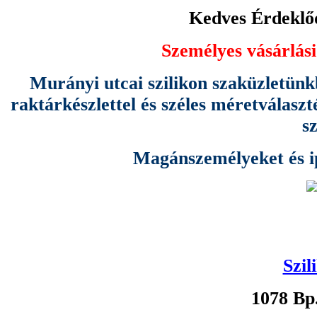
Kedves Érdeklőd
Személyes vásárlási
Murányi utcai szilikon szaküzletünk
raktárkészlettel és széles méretválas
s
Magánszemélyeket és ipa
Szil
1078 Bp