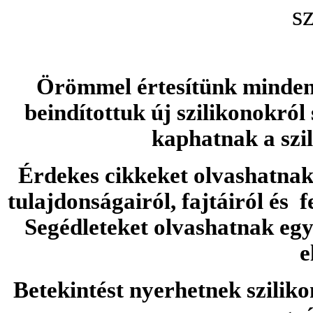
Örömmel értesítünk minden 
beindítottuk új szilikonokról
kaphatnak a szi
Érdekes cikkeket olvashatnak 
tulajdonságairól, fajtáiról és f
Segédleteket olvashatnak e
e
Betekintést nyerhetnek sziliko