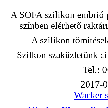
A SOFA szilikon embrió pó
színben elérhető raktár
A szilikon tömítése
Szilkon szaküzletünk c
Tel.: 
2017-0
Wacker s