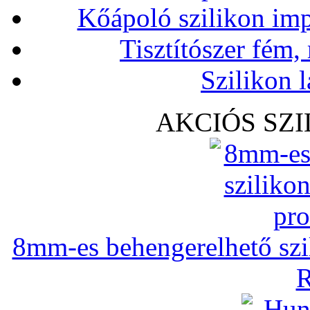
Kőápoló szilikon imp
Tisztítószer fém,
Szilikon l
AKCIÓS SZ
8mm-es behengerelhető szili
R