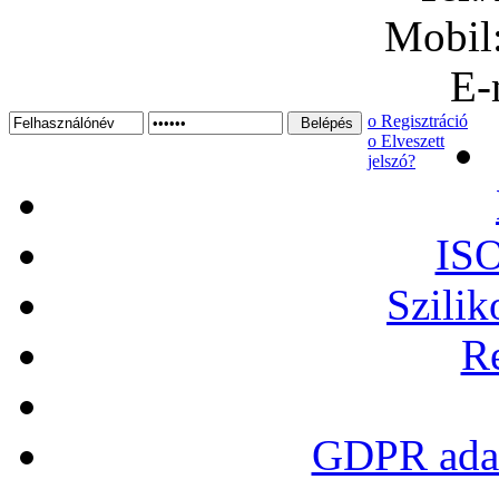
Mobil
E-
ο Regisztráció
ο Elveszett
jelszó?
ISO
Szilik
Re
GDPR adat