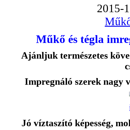
2015-1
Műkő
Műkő és tégla imre
Ajánljuk természetes köve
c
Impregnáló szerek nagy v
Jó víztaszító képesség, moh