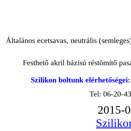
Általános ecetsavas, neutrális (semleges
Festhető akril bázisú réstömítő pa
Szilikon boltunk elérhetőségei
Tel: 06-20-4
2015-0
Sziliko