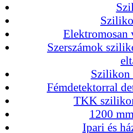
Szi
Szilik
Elektromosan v
Szerszámok szilik
el
Szilikon
Fémdetektorral de
TKK szilikon
1200 mm 
Ipari és há