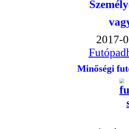
Személye
vag
2017-0
Futópadh
Minőségi fu