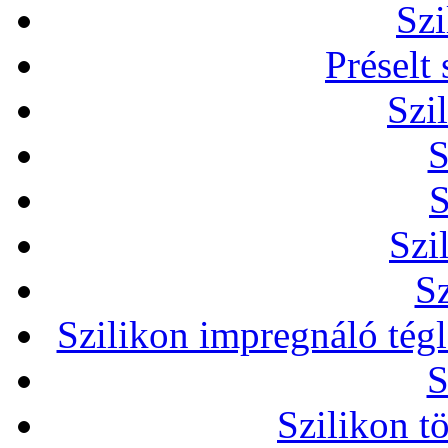
Szi
Préselt
Szi
S
S
Szi
Sz
Szilikon impregnáló tég
S
Szilikon t