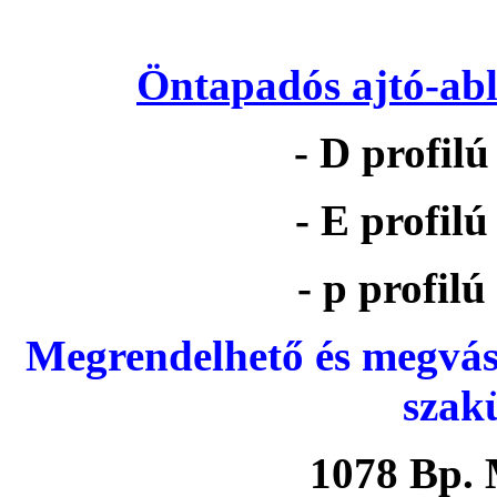
Öntapadós ajtó-abl
- D profil
- E profil
- p profil
Megrendelhető és megvás
szak
1078 Bp. 