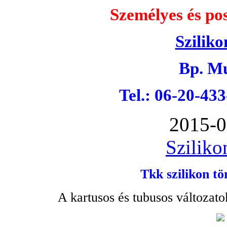
Személyes és pos
Sziliko
Bp. Mu
Tel.: 06-20-43
2015-0
Sziliko
Tkk szilikon tö
A kartusos és tubusos változato