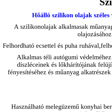
Szi
Hőálló szilikon olajak széles
A szilikonolajak alkalmasak műanyag
olajozásához
Felhordható ecsettel és puha ruhával,felh
Alkalmas téli autógumi védelméhez 
díszléceinek és lőkhárítójának felú
fényesítéséhez és műanyag alkatrészek
Használható melegüzemű konyhai bere