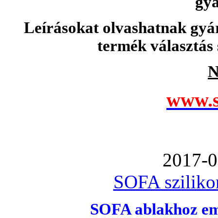
gyá
Leírásokat olvashatnak gyá
termék választás 
N
www.s
2017-0
SOFA szilikon
SOFA ablakhoz emb