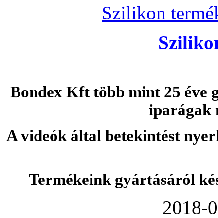
Szilikon termé
Szilik
Bondex Kft több mint 25 éve g
iparágak 
A videók által betekintést nye
Termékeink gyártásáról ké
2018-0