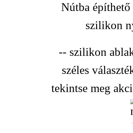
Nútba építhető 
szilikon n
-- szilikon abla
széles választé
tekintse meg akc