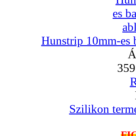
Hunstrip 10mm-es b
Á
359
R
Szilikon term
FI