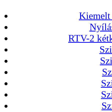
Kiemelt
Nyílá
RTV-2 két
Szi
Sz
Sz
Sz
Sz
Sz