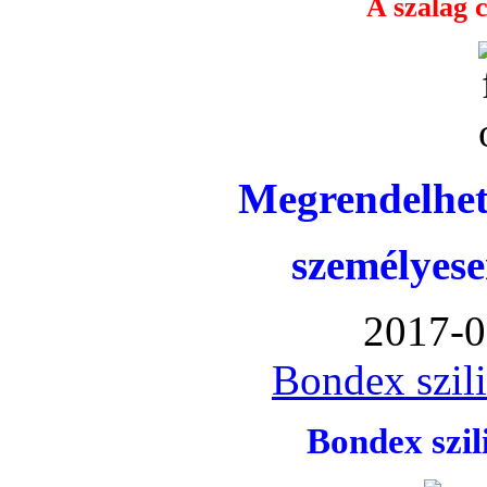
A szalag c
Megrendelhet
személyese
2017-0
Bondex szil
Bondex szi