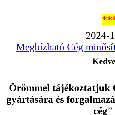
**
2024-1
Megbízható Cég minősíté
Kedve
Örömmel tájékoztatjuk 
gyártására és forgalmaz
cég" 