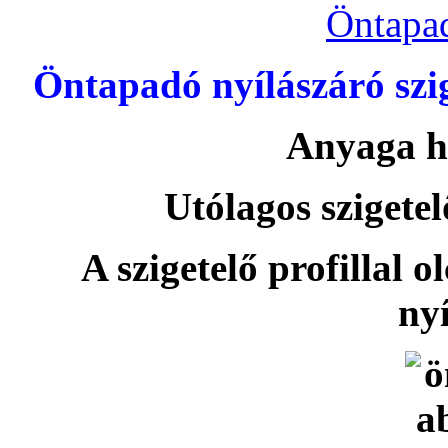
Öntapa
Öntapadó nyílászáró szi
Anyaga h
Utólagos szigetel
A szigetelő profillal o
nyí