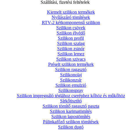
Szállítási, fizetési feltételek
Kiemelt szilikon termékek
Nyílászáró tömítések
RTV-2 kétkomponensű szilikon
Szilikon csövek
Szilikon élvédő
Szilikon profil
Szilikon szalag
Szilikon zsinór
Szilikon lemez
Szilikon szivacs
Préselt szilikon termékek
Szilikon ragasztó
Szilikonolaj
Szilikonzsír
Szilikon emulzió
Szilikonspray
Szilikon impregnáló téglához cseréphez kőhöz és műkőhöz
Sírkőtisztító
Szilikon tömítő ragasztó paszta
Szilikon karimatömítés
Szilikon lapostömítés
Pálinkafőző szilikon tömítések
Szilikon dugó