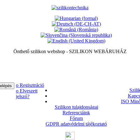
Önthető szilikon webshop - SZILIKON WEBÁRUHÁZ
ο Regisztráció
Szili
ο Elveszett
Kapcs
jelszó?
ISO Minő
Szilikon tulajdonságai
Referenciáink
Fórum
GDPR adatvédelmi tájékoztató