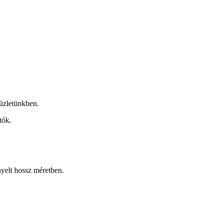
üzletünkben.
tók.
nyelt hossz méretben.