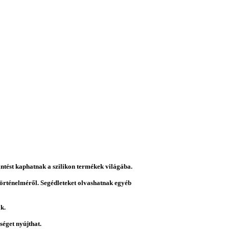
intést kaphatnak a szilikon termékek világába.
 történelméről. Segédleteket olvashatnak egyéb
k.
éget nyújthat.