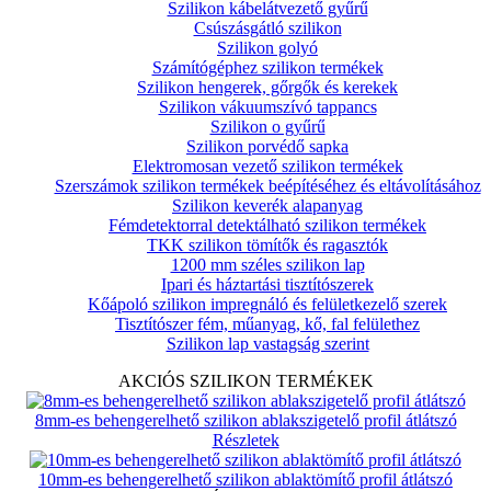
Szilikon kábelátvezető gyűrű
Csúszásgátló szilikon
Szilikon golyó
Számítógéphez szilikon termékek
Szilikon hengerek, gőrgők és kerekek
Szilikon vákuumszívó tappancs
Szilikon o gyűrű
Szilikon porvédő sapka
Elektromosan vezető szilikon termékek
Szerszámok szilikon termékek beépítéséhez és eltávolításához
Szilikon keverék alapanyag
Fémdetektorral detektálható szilikon termékek
TKK szilikon tömítők és ragasztók
1200 mm széles szilikon lap
Ipari és háztartási tisztítószerek
Kőápoló szilikon impregnáló és felületkezelő szerek
Tisztítószer fém, műanyag, kő, fal felülethez
Szilikon lap vastagság szerint
AKCIÓS SZILIKON TERMÉKEK
8mm-es behengerelhető szilikon ablakszigetelő profil átlátszó
Részletek
10mm-es behengerelhető szilikon ablaktömítő profil átlátszó