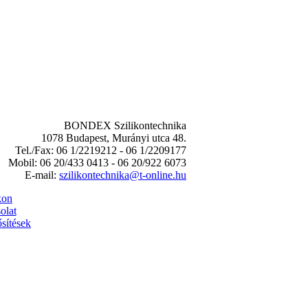
BONDEX Szilikontechnika
1078 Budapest, Murányi utca 48.
Tel./Fax: 06 1/2219212 - 06 1/2209177
Mobil: 06 20/433 0413 - 06 20/922 6073
E-mail:
szilikontechnika@t-online.hu
kon
olat
sítések