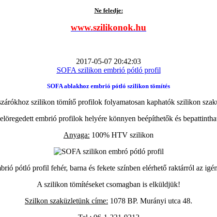
Ne feledje:
www.szilikonok.hu
2017-05-07 20:42:03
SOFA szilikon embrió pótló profil
SOFA ablakhoz embrió pótló szilikon tömítés
zárókhoz szilikon tömítő profilok folyamatosan kaphatók szilikon szak
elöregedett embrió profilok helyére könnyen beépíthetők és bepattintha
Anyaga:
100% HTV szilikon
ió pótló profil fehér, barna és fekete színben elérhető raktárról az igé
A szilikon tömítéseket csomagban is elküldjük!
Szilkon szaküzletünk címe:
1078 BP. Murányi utca 48.