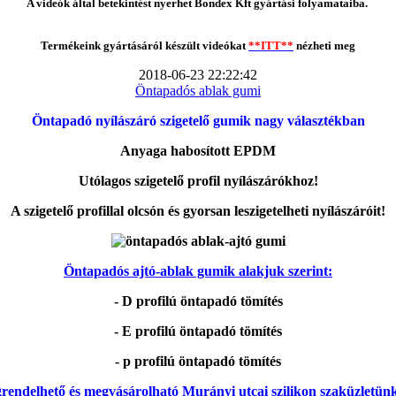
A videók által betekintést nyerhet Bondex Kft gyártási folyamataiba.
Termékeink gyártásáról készült videókat
**ITT**
nézheti meg
2018-06-23 22:22:42
Öntapadós ablak gumi
Öntapadó nyílászáró szigetelő gumik nagy választékban
Anyaga habosított EPDM
Utólagos szigetelő profil nyílászárókhoz!
A szigetelő profillal olcsón és gyorsan leszigetelheti nyílászáróit!
Öntapadós ajtó-ablak gumik alakjuk szerint:
- D profilú öntapadó tömítés
- E profilú öntapadó tömítés
- p profilú öntapadó tömítés
rendelhető és megvásárolható Murányi utcai szilikon szaküzletün