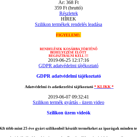
Ár:
368 Ft
359 Ft
(bruttó)
Részletek
HÍREK
Szilikon termékek rendelés leadása
FIGYELEM!:
RENDELÉSEK
KOSÁRBA TÖRTÉNŐ
BEHELYEZÉSE ELŐTT
REGISZTRÁLNI KELL !!!
2019-06-25 12:17:16
GDPR adatvédelmi tájékoztató
GDPR adatvédelmi tájékoztató
Adatvédelmi és adatkezelési tájékoztató
* KLIKK *
2019-06-07 09:32:41
Szilikon termék gyártás - üzem video
Szilikon üzem videók
ft több mint 25 éve gyárt szilikonból készült termékeket az iparágak minden te