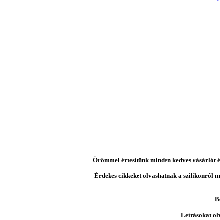
Örömmel értesítünk minden kedves vásárlót és 
Érdekes cikkeket olvashatnak a szilikonról mi
B
Leírásokat ol