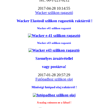
Tel.: 06-1-221-9212
2017-04-28 10:14:55
Wacker szilikon ragasztó
Wacker Elastosil szilikon ragasztók raktárról !
Wacker e41 szilikon ragasztó
Wacker e43 szilikon ragasztó
Személyes áruátvétellel
vagy postázva!
2017-01-28 20:57:29
Futópadhoz szilikon olaj
Minőségi futópad
olaj raktárról !
A szalag csússzon ne a lábad !