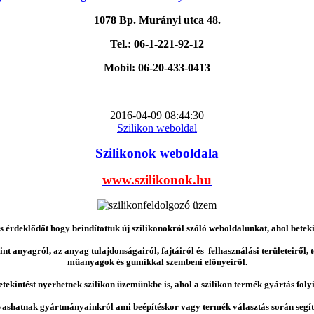
1078 Bp. Murányi utca 48.
Tel.: 06-1-221-92-12
Mobil: 06-20-433-0413
2016-04-09 08:44:30
Szilikon weboldal
Szilikonok weboldala
www.szilikonok.hu
érdeklődőt hogy beindítottuk új szilikonokról szóló weboldalunkat, ahol betek
nt anyagról, az anyag tulajdonságairól, fajtáiról és felhasználási területeiről,
műanyagok és gumikkal szembeni előnyeiről.
etekintést nyerhetnek szilikon üzemünkbe is, ahol a szilikon termék gyártás folyi
vashatnak gyártmányainkról ami beépítéskor vagy termék választás során segíts