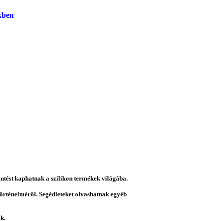
kben
intést kaphatnak a szilikon termékek világába.
 történelméről. Segédleteket olvashatnak egyéb
k.