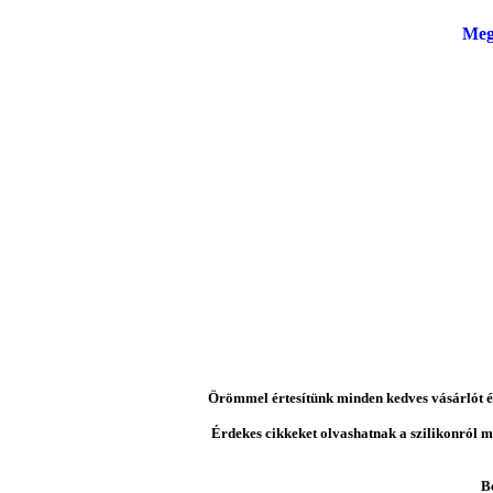
Meg
Örömmel értesítünk minden kedves vásárlót és 
Érdekes cikkeket olvashatnak a szilikonról mi
B