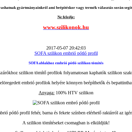
vashatnak gyártmányainkról ami beépítéskor vagy termék választás során segíts
Ne feledje:
www.szilikonok.hu
2017-05-07 20:42:03
SOFA szilikon embrió pótló profil
SOFA ablakhoz embrió pótló szilikon tömítés
zárókhoz szilikon tömítő profilok folyamatosan kaphatók szilikon szak
elöregedett embrió profilok helyére könnyen beépíthetők és bepattintha
Anyaga:
100% HTV szilikon
ió pótló profil fehér, barna és fekete színben elérhető raktárról az igé
A szilikon tömítéseket csomagban is elküldjük!