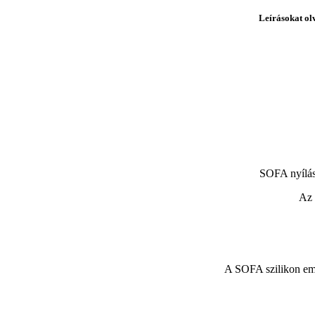
Leírásokat ol
SOFA nyílás
Az 
A SOFA szilikon embr