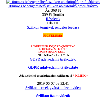
10mm-es behengerelhető szilikon ablaktömítő profil átlátszó
Ár:
368 Ft
359 Ft
(bruttó)
Részletek
HÍREK
Szilikon termékek rendelés leadása
FIGYELEM!:
RENDELÉSEK
KOSÁRBA TÖRTÉNŐ
BEHELYEZÉSE ELŐTT
REGISZTRÁLNI KELL !!!
2019-06-25 12:17:16
GDPR adatvédelmi tájékoztató
GDPR adatvédelmi tájékoztató
Adatvédelmi és adatkezelési tájékoztató
* KLIKK *
2019-06-07 09:32:41
Szilikon termék gyártás - üzem video
Szilikon üzem videók