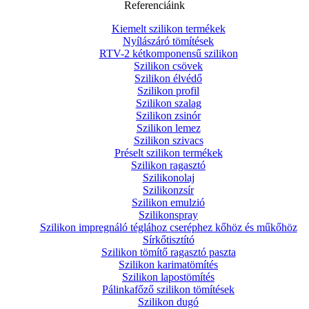
Referenciáink
Kiemelt szilikon termékek
Nyílászáró tömítések
RTV-2 kétkomponensű szilikon
Szilikon csövek
Szilikon élvédő
Szilikon profil
Szilikon szalag
Szilikon zsinór
Szilikon lemez
Szilikon szivacs
Préselt szilikon termékek
Szilikon ragasztó
Szilikonolaj
Szilikonzsír
Szilikon emulzió
Szilikonspray
Szilikon impregnáló téglához cseréphez kőhöz és műkőhöz
Sírkőtisztító
Szilikon tömítő ragasztó paszta
Szilikon karimatömítés
Szilikon lapostömítés
Pálinkafőző szilikon tömítések
Szilikon dugó