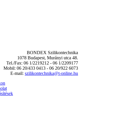
BONDEX Szilikontechnika
1078 Budapest, Murányi utca 48.
Tel./Fax: 06 1/2219212 - 06 1/2209177
Mobil: 06 20/433 0413 - 06 20/922 6073
E-mail:
szilikontechnika@t-online.hu
kon
olat
sítések