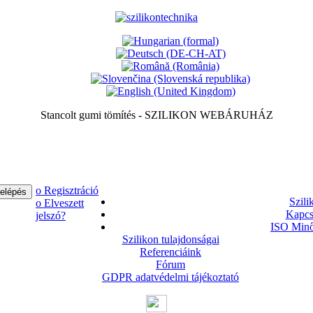
Stancolt gumi tömítés - SZILIKON WEBÁRUHÁZ
ο Regisztráció
Szili
ο Elveszett
Kapcs
jelszó?
ISO Minő
Szilikon tulajdonságai
Referenciáink
Fórum
GDPR adatvédelmi tájékoztató