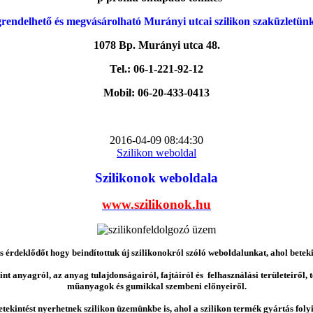
rendelhető és megvásárolható Murányi utcai szilikon szaküzletün
1078 Bp. Murányi utca 48.
Tel.: 06-1-221-92-12
Mobil: 06-20-433-0413
2016-04-09 08:44:30
Szilikon weboldal
Szilikonok weboldala
www.szilikonok.hu
érdeklődőt hogy beindítottuk új szilikonokról szóló weboldalunkat, ahol betek
nt anyagról, az anyag tulajdonságairól, fajtáiról és felhasználási területeiről,
műanyagok és gumikkal szembeni előnyeiről.
etekintést nyerhetnek szilikon üzemünkbe is, ahol a szilikon termék gyártás folyi