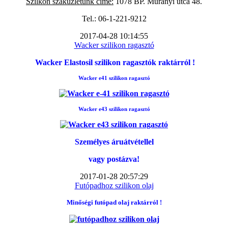
Szilkon szaküzletünk címe:
1078 BP. Murányi utca 48.
Tel.: 06-1-221-9212
2017-04-28 10:14:55
Wacker szilikon ragasztó
Wacker Elastosil szilikon ragasztók raktárról !
Wacker e41 szilikon ragasztó
Wacker e43 szilikon ragasztó
Személyes áruátvétellel
vagy postázva!
2017-01-28 20:57:29
Futópadhoz szilikon olaj
Minőségi futópad
olaj raktárról !