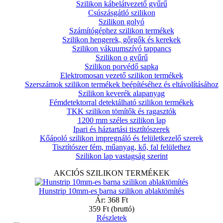
Szilikon kábelátvezető gyűrű
Csúszásgátló szilikon
Szilikon golyó
Számítógéphez szilikon termékek
Szilikon hengerek, gőrgők és kerekek
Szilikon vákuumszívó tappancs
Szilikon o gyűrű
Szilikon porvédő sapka
Elektromosan vezető szilikon termékek
Szerszámok szilikon termékek beépítéséhez és eltávolításához
Szilikon keverék alapanyag
Fémdetektorral detektálható szilikon termékek
TKK szilikon tömítők és ragasztók
1200 mm széles szilikon lap
Ipari és háztartási tisztítószerek
Kőápoló szilikon impregnáló és felületkezelő szerek
Tisztítószer fém, műanyag, kő, fal felülethez
Szilikon lap vastagság szerint
AKCIÓS SZILIKON TERMÉKEK
Hunstrip 10mm-es barna szilikon ablaktömítés
Ár:
368 Ft
359 Ft
(bruttó)
Részletek