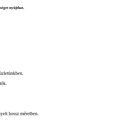
éget nyújthat.
üzletünkben.
tók.
nyelt hossz méretben.