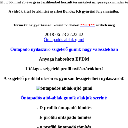
ft több mint 25 éve gyárt szilikonból készült termékeket az iparágak minden te
A videók által betekintést nyerhet Bondex Kft gyártási folyamataiba.
Termékeink gyártásáról készült videókat
**ITT**
nézheti meg
2018-06-23 22:22:42
Öntapadós ablak gumi
Öntapadó nyílászáró szigetelő gumik nagy választékban
Anyaga habosított EPDM
Utólagos szigetelő profil nyílászárókhoz!
A szigetelő profillal olcsón és gyorsan leszigetelheti nyílászáróit!
Öntapadós ajtó-ablak gumik alakjuk szerint:
- D profilú öntapadó tömítés
- E profilú öntapadó tömítés
- p profilú öntapadó tömítés