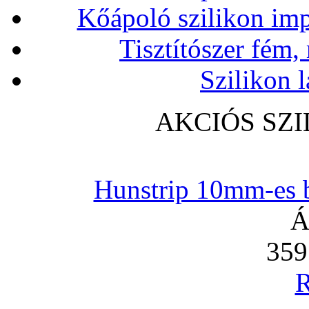
Kőápoló szilikon imp
Tisztítószer fém,
Szilikon l
AKCIÓS SZ
Hunstrip 10mm-es b
Á
359
R