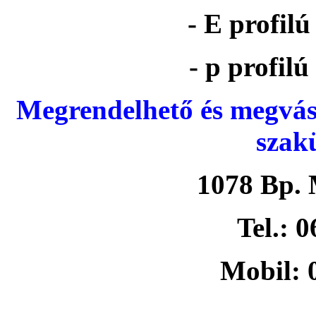
- E profil
- p profil
Megrendelhető és megvás
szak
1078 Bp. 
Tel.: 
Mobil: 