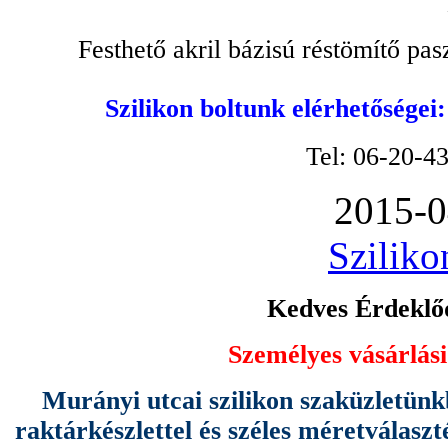
Festhető akril bázisú réstömítő pa
Szilikon boltunk elérhetőségei
Tel: 06-20-4
2015-0
Sziliko
Kedves Érdeklőd
Személyes vásárlási
Murányi utcai szilikon szaküzletünk
raktárkészlettel és széles méretválas