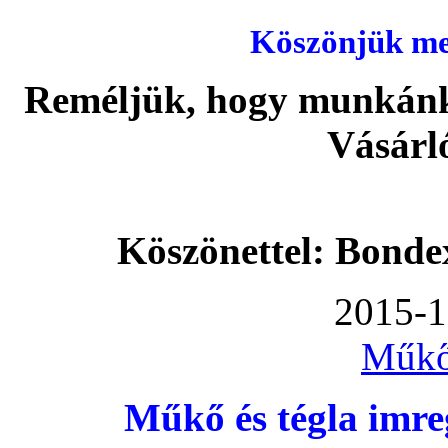
Köszönjük meg
Reméljük, hogy munkánka
Vásárl
Köszönettel: Bonde
2015-1
Műkő
Műkő és tégla imre