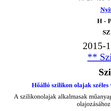
Nyi
H - P
SZ
2015-1
** Szi
Szi
Hőálló szilikon olajak széles
A szilikonolajak alkalmasak műanyag
olajozásához