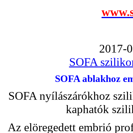
www.s
2017-0
SOFA szilikon
SOFA ablakhoz emb
SOFA nyílászárókhoz szili
kaphatók szil
Az elöregedett embrió pro