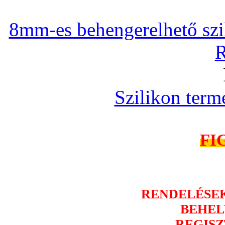
8mm-es behengerelhető szili
R
Szilikon term
FI
RENDELÉSE
BEHEL
REGISZ