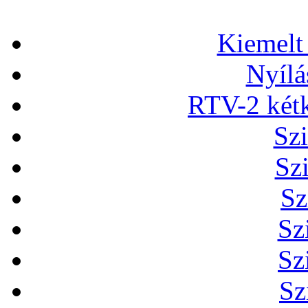
Kiemelt
Nyílá
RTV-2 két
Szi
Sz
Sz
Sz
Sz
Sz