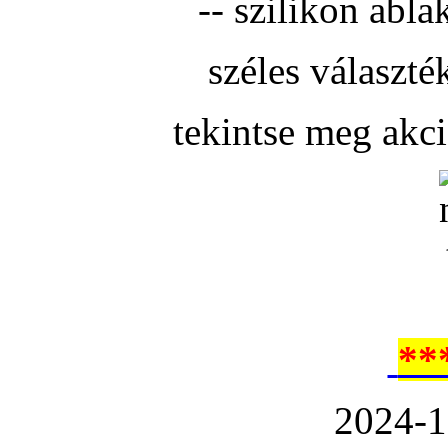
-- szilikon abla
széles választé
tekintse meg akc
**
2024-1