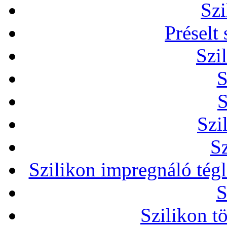
Szi
Préselt
Szi
S
S
Szi
Sz
Szilikon impregnáló tég
S
Szilikon t