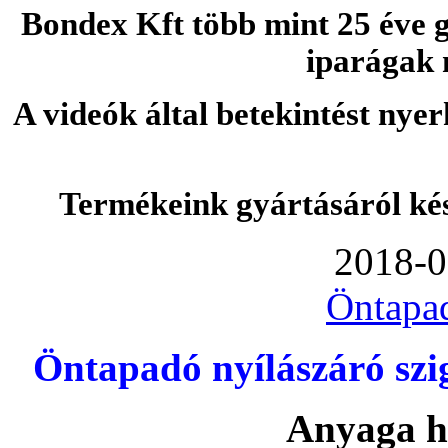
Bondex Kft több mint 25 éve g
iparágak 
A videók által betekintést nye
Termékeink gyártásáról ké
2018-0
Öntapa
Öntapadó nyílászáró szi
Anyaga h