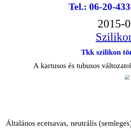
Tel.: 06-20-43
2015-0
Sziliko
Tkk szilikon tö
A kartusos és tubusos változato
Általános ecetsavas, neutrális (semleges