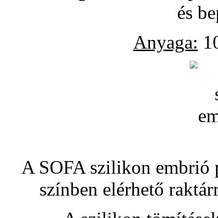
és be
Anyaga:
10
A SOFA szilikon embrió pó
színben elérhető raktár