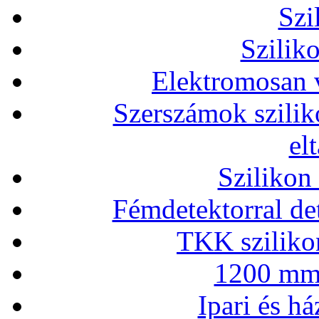
Szi
Szilik
Elektromosan v
Szerszámok szilik
el
Szilikon
Fémdetektorral de
TKK szilikon
1200 mm 
Ipari és há