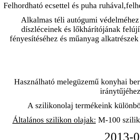
Felhordható ecsettel és puha ruhával,felh
Alkalmas téli autógumi védelméhez 
díszléceinek és lőkhárítójának felú
fényesítéséhez és műanyag alkatrészek
Használható melegüzemű konyhai bere
iránytűjéhez
A szilikonolaj termékeink különbö
Általános szilikon olajak:
M-100 sziliko
2013-0