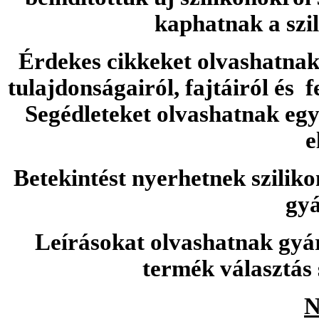
kaphatnak a szi
Érdekes cikkeket olvashatnak 
tulajdonságairól, fajtáiról és f
Segédleteket olvashatnak e
e
Betekintést nyerhetnek sziliko
gyá
Leírásokat olvashatnak gyá
termék választás 
N