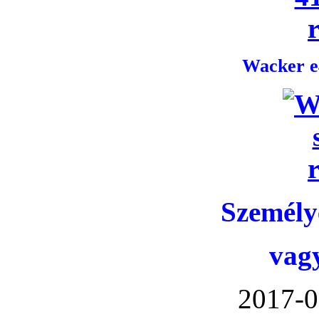
Wacker e4
Személye
vag
2017-0