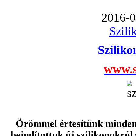
2016-0
Szili
Szilik
www.s
Örömmel értesítünk minden 
beindítottuk új szilikonokról