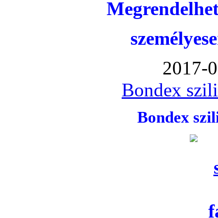
Megrendelhet
személyese
2017-0
Bondex szil
Bondex szi