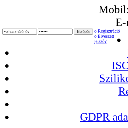
Mobil
E-
ο Regisztráció
ο Elveszett
jelszó?
ISO
Szilik
Re
GDPR adat