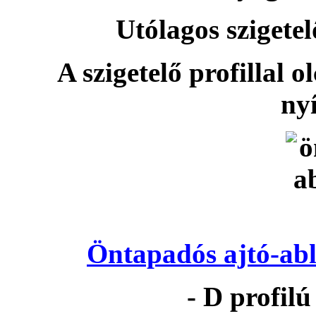
Utólagos szigetel
A szigetelő profillal o
nyí
Öntapadós ajtó-abl
- D profil