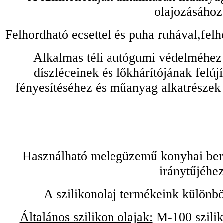
olajozásához
Felhordható ecsettel és puha ruhával,felh
Alkalmas téli autógumi védelméhez 
díszléceinek és lőkhárítójának felú
fényesítéséhez és műanyag alkatrészek
Használható melegüzemű konyhai bere
iránytűjéhez
A szilikonolaj termékeink különbö
Általános szilikon olajak:
M-100 sziliko