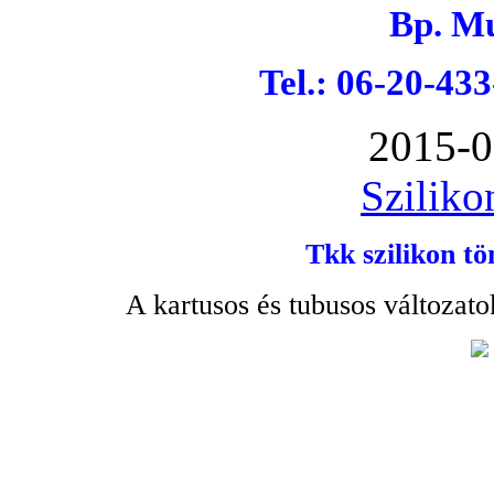
Bp. Mu
Tel.: 06-20-43
2015-0
Sziliko
Tkk szilikon tö
A kartusos és tubusos változato