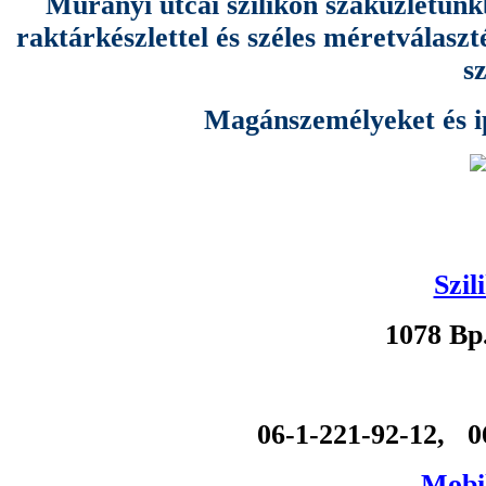
Murányi utcai szilikon szaküzletünk
raktárkészlettel és széles méretválas
s
Magánszemélyeket és ipa
Szil
1078 Bp
06-1-221-92-12, 0
Mobil