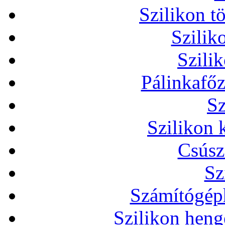
Szilikon t
Szilik
Szili
Pálinkafőz
Sz
Szilikon 
Csúsz
Sz
Számítógéph
Szilikon heng