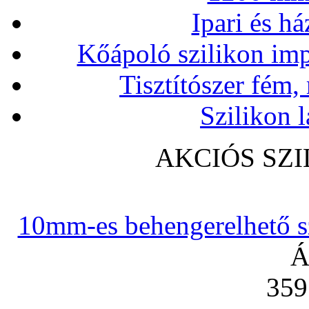
Ipari és há
Kőápoló szilikon imp
Tisztítószer fém,
Szilikon l
AKCIÓS SZ
10mm-es behengerelhető szi
Á
359