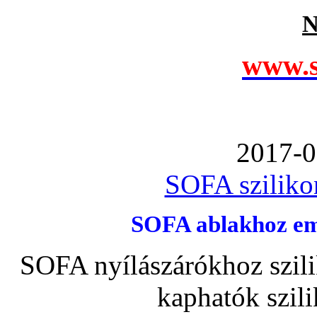
N
www.s
2017-0
SOFA szilikon
SOFA ablakhoz emb
SOFA nyílászárókhoz szili
kaphatók szil