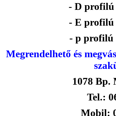
- D profil
- E profil
- p profil
Megrendelhető és megvás
szak
1078 Bp. 
Tel.: 
Mobil: 