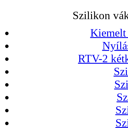
Szilikon vá
Kiemelt
Nyílá
RTV-2 két
Szi
Sz
Sz
Sz
Sz