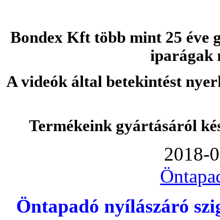
Bondex Kft több mint 25 éve g
iparágak 
A videók által betekintést nye
Termékeink gyártásáról ké
2018-0
Öntapa
Öntapadó nyílászáró szi