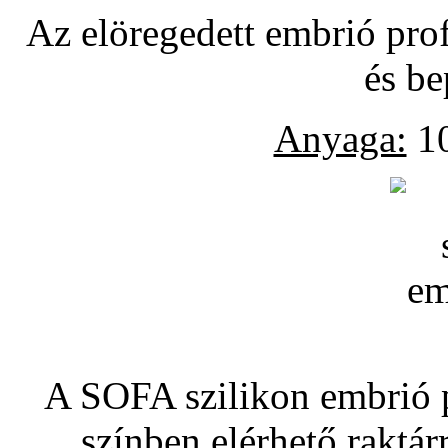
Az elöregedett embrió pro
és be
Anyaga:
10
A SOFA szilikon embrió pó
színben elérhető raktár