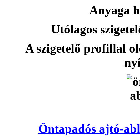
Anyaga h
Utólagos szigetel
A szigetelő profillal o
nyí
Öntapadós ajtó-abl