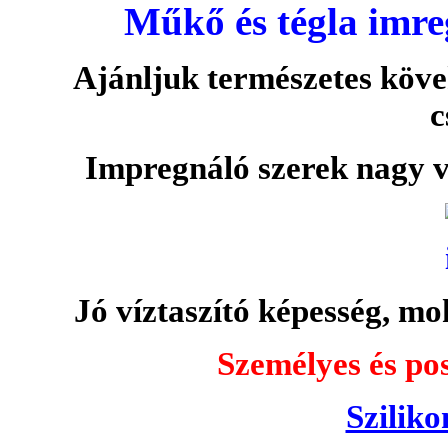
Műkő és tégla imre
Ajánljuk természetes köve
c
Impregnáló szerek nagy v
Jó víztaszító képesség, moh
Személyes és pos
Sziliko