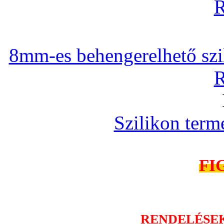
R
8mm-es behengerelhető szili
R
Szilikon term
FI
RENDELÉSE