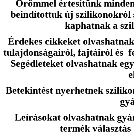
Örömmel értesítünk minden 
beindítottuk új szilikonokról
kaphatnak a szi
Érdekes cikkeket olvashatnak 
tulajdonságairól, fajtáiról és f
Segédleteket olvashatnak e
e
Betekintést nyerhetnek sziliko
gyá
Leírásokat olvashatnak gyá
termék választás 