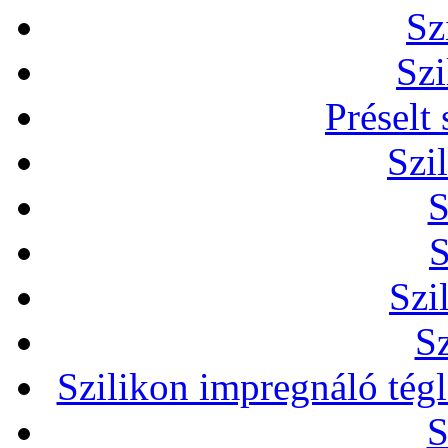
Sz
Szi
Préselt
Szi
S
S
Szi
Sz
Szilikon impregnáló tég
S