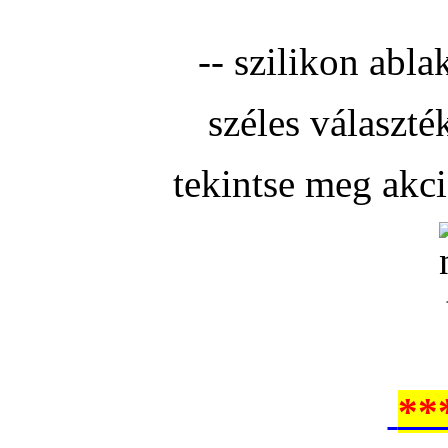
-- szilikon abla
széles választé
tekintse meg akc
**