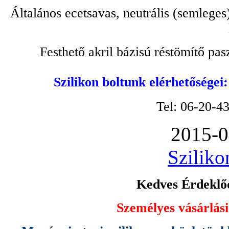
Általános ecetsavas, neutrális (semleges
Festhető akril bázisú réstömítő pa
Szilikon boltunk elérhetőségei
Tel: 06-20-4
2015-0
Sziliko
Kedves Érdeklőd
Személyes vásárlási