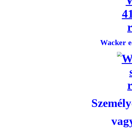
Wacker e4
Személye
vag