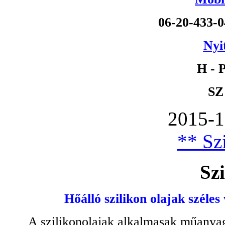
06-20-433-
Nyi
H - P
SZ
2015-1
** Szi
Szi
Hőálló szilikon olajak széles
A szilikonolajak alkalmasak műanyag