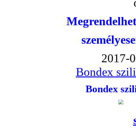
Megrendelhet
személyese
2017-0
Bondex szil
Bondex szi