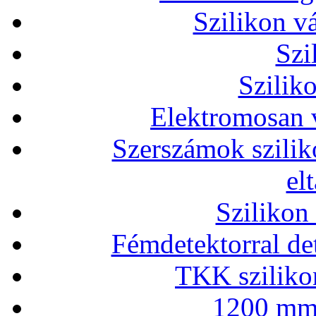
Szilikon v
Szi
Szilik
Elektromosan v
Szerszámok szilik
el
Szilikon
Fémdetektorral de
TKK szilikon
1200 mm 