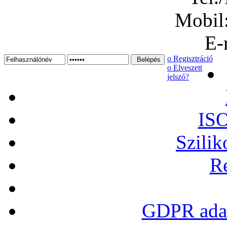
Mobil
E-
ο Regisztráció
ο Elveszett
jelszó?
ISO
Szilik
Re
GDPR adat