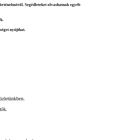
 történelméről. Segédleteket olvashatnak egyéb
k.
éget nyújthat.
üzletünkben.
tók.