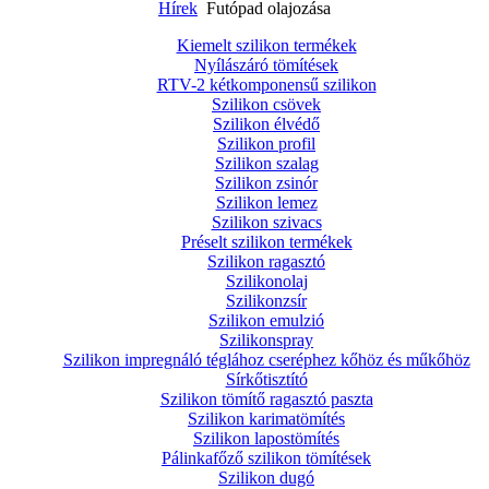
Hírek
Futópad olajozása
Kiemelt szilikon termékek
Nyílászáró tömítések
RTV-2 kétkomponensű szilikon
Szilikon csövek
Szilikon élvédő
Szilikon profil
Szilikon szalag
Szilikon zsinór
Szilikon lemez
Szilikon szivacs
Préselt szilikon termékek
Szilikon ragasztó
Szilikonolaj
Szilikonzsír
Szilikon emulzió
Szilikonspray
Szilikon impregnáló téglához cseréphez kőhöz és műkőhöz
Sírkőtisztító
Szilikon tömítő ragasztó paszta
Szilikon karimatömítés
Szilikon lapostömítés
Pálinkafőző szilikon tömítések
Szilikon dugó