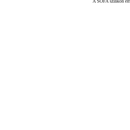
A SOFA szilikon embr