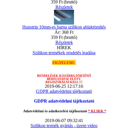
359 Ft
(bruttó)
Részletek
Hunstrip 10mm-es barna szilikon ablaktömítés
Ár:
368 Ft
359 Ft
(bruttó)
Részletek
HÍREK
Szilikon termékek rendelés leadása
FIGYELEM!:
RENDELÉSEK
KOSÁRBA TÖRTÉNŐ
BEHELYEZÉSE ELŐTT
REGISZTRÁLNI KELL !!!
2019-06-25 12:17:16
GDPR adatvédelmi tájékoztató
GDPR adatvédelmi tájékoztató
Adatvédelmi és adatkezelési tájékoztató
* KLIKK *
2019-06-07 09:32:41
Szilikon termék gyártás - üzem video