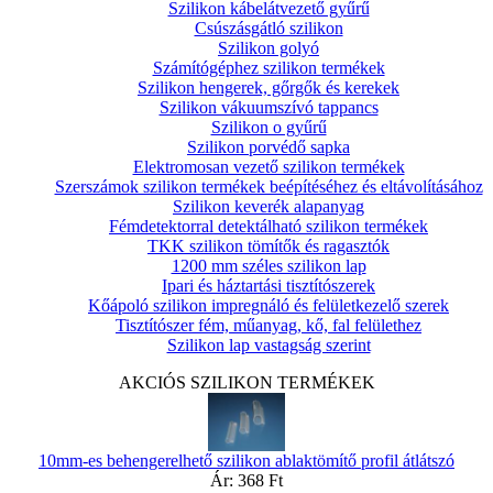
Szilikon kábelátvezető gyűrű
Csúszásgátló szilikon
Szilikon golyó
Számítógéphez szilikon termékek
Szilikon hengerek, gőrgők és kerekek
Szilikon vákuumszívó tappancs
Szilikon o gyűrű
Szilikon porvédő sapka
Elektromosan vezető szilikon termékek
Szerszámok szilikon termékek beépítéséhez és eltávolításához
Szilikon keverék alapanyag
Fémdetektorral detektálható szilikon termékek
TKK szilikon tömítők és ragasztók
1200 mm széles szilikon lap
Ipari és háztartási tisztítószerek
Kőápoló szilikon impregnáló és felületkezelő szerek
Tisztítószer fém, műanyag, kő, fal felülethez
Szilikon lap vastagság szerint
AKCIÓS SZILIKON TERMÉKEK
10mm-es behengerelhető szilikon ablaktömítő profil átlátszó
Ár:
368 Ft