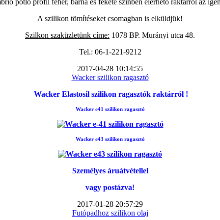
ió pótló profil fehér, barna és fekete színben elérhető raktárról az igé
A szilikon tömítéseket csomagban is elküldjük!
Szilkon szaküzletünk címe:
1078 BP. Murányi utca 48.
Tel.: 06-1-221-9212
2017-04-28 10:14:55
Wacker szilikon ragasztó
Wacker Elastosil szilikon ragasztók raktárról !
Wacker e41 szilikon ragasztó
Wacker e43 szilikon ragasztó
Személyes áruátvétellel
vagy postázva!
2017-01-28 20:57:29
Futópadhoz szilikon olaj