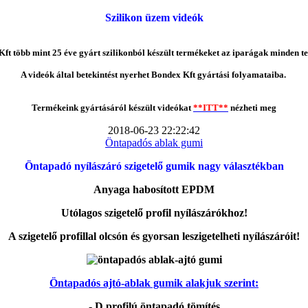
Szilikon üzem videók
ft több mint 25 éve gyárt szilikonból készült termékeket az iparágak minden te
A videók által betekintést nyerhet Bondex Kft gyártási folyamataiba.
Termékeink gyártásáról készült videókat
**ITT**
nézheti meg
2018-06-23 22:22:42
Öntapadós ablak gumi
Öntapadó nyílászáró szigetelő gumik nagy választékban
Anyaga habosított EPDM
Utólagos szigetelő profil nyílászárókhoz!
A szigetelő profillal olcsón és gyorsan leszigetelheti nyílászáróit!
Öntapadós ajtó-ablak gumik alakjuk szerint:
- D profilú öntapadó tömítés