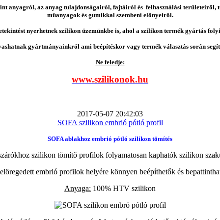
nt anyagról, az anyag tulajdonságairól, fajtáiról és felhasználási területeiről,
műanyagok és gumikkal szembeni előnyeiről.
etekintést nyerhetnek szilikon üzemünkbe is, ahol a szilikon termék gyártás folyi
vashatnak gyártmányainkról ami beépítéskor vagy termék választás során segíts
Ne feledje:
www.szilikonok.hu
2017-05-07 20:42:03
SOFA szilikon embrió pótló profil
SOFA ablakhoz embrió pótló szilikon tömítés
zárókhoz szilikon tömítő profilok folyamatosan kaphatók szilikon szak
elöregedett embrió profilok helyére könnyen beépíthetők és bepattintha
Anyaga:
100% HTV szilikon