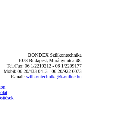
BONDEX Szilikontechnika
1078 Budapest, Murányi utca 48.
Tel./Fax: 06 1/2219212 - 06 1/2209177
Mobil: 06 20/433 0413 - 06 20/922 6073
E-mail:
szilikontechnika@t-online.hu
kon
olat
sítések