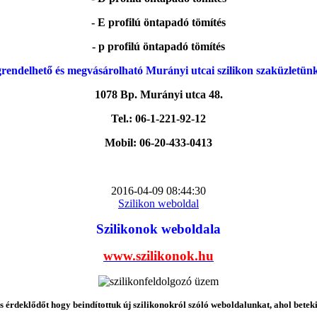
- E profilú öntapadó tömítés
- p profilú öntapadó tömítés
rendelhető és megvásárolható Murányi utcai szilikon szaküzletün
1078 Bp. Murányi utca 48.
Tel.: 06-1-221-92-12
Mobil: 06-20-433-0413
2016-04-09 08:44:30
Szilikon weboldal
Szilikonok weboldala
www.szilikonok.hu
érdeklődőt hogy beindítottuk új szilikonokról szóló weboldalunkat, ahol betek