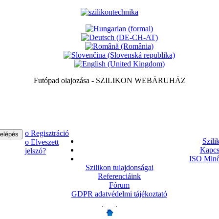
Futópad olajozása - SZILIKON WEBÁRUHÁZ
ο Regisztráció
Szili
ο Elveszett
Kapcs
jelszó?
ISO Minő
Szilikon tulajdonságai
Referenciáink
Fórum
GDPR adatvédelmi tájékoztató