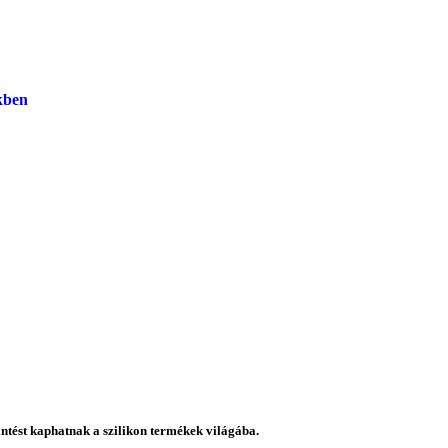
kben
intést kaphatnak a szilikon termékek világába.