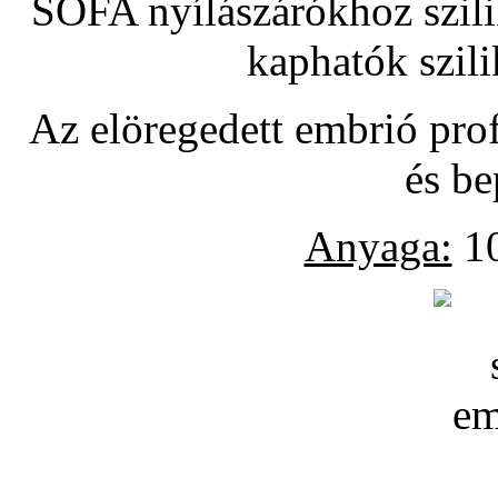
SOFA nyílászárókhoz szili
kaphatók szil
Az elöregedett embrió pro
és be
Anyaga:
10