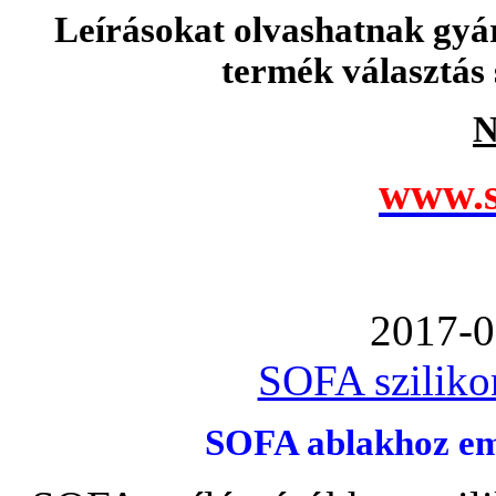
Leírásokat olvashatnak gyá
termék választás 
N
www.s
2017-0
SOFA szilikon
SOFA ablakhoz emb