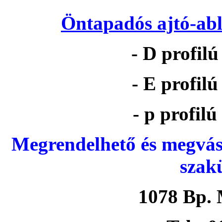
Öntapadós ajtó-abl
- D profil
- E profil
- p profil
Megrendelhető és megvás
szak
1078 Bp. 