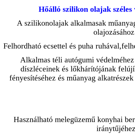
Hőálló szilikon olajak széles
A szilikonolajak alkalmasak műanyag
olajozásához
Felhordható ecsettel és puha ruhával,felh
Alkalmas téli autógumi védelméhez 
díszléceinek és lőkhárítójának felú
fényesítéséhez és műanyag alkatrészek
Használható melegüzemű konyhai bere
iránytűjéhez