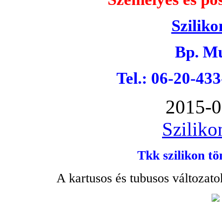
Sziliko
Bp. Mu
Tel.: 06-20-43
2015-0
Sziliko
Tkk szilikon tö
A kartusos és tubusos változato