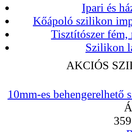
Ipari és há
Kőápoló szilikon imp
Tisztítószer fém,
Szilikon l
AKCIÓS SZ
10mm-es behengerelhető szi
Á
359