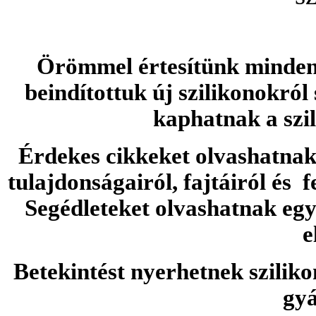
Örömmel értesítünk minden 
beindítottuk új szilikonokról
kaphatnak a szi
Érdekes cikkeket olvashatnak 
tulajdonságairól, fajtáiról és f
Segédleteket olvashatnak e
e
Betekintést nyerhetnek sziliko
gyá