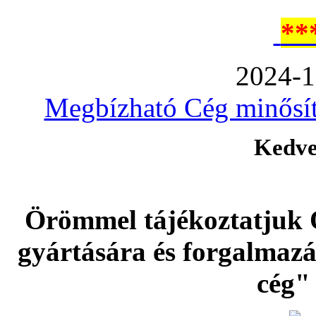
**
2024-1
Megbízható Cég minősíté
Kedve
Örömmel tájékoztatjuk 
gyártására és forgalmaz
cég" 