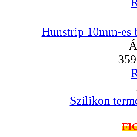
R
Hunstrip 10mm-es b
Á
359
R
Szilikon term
FI