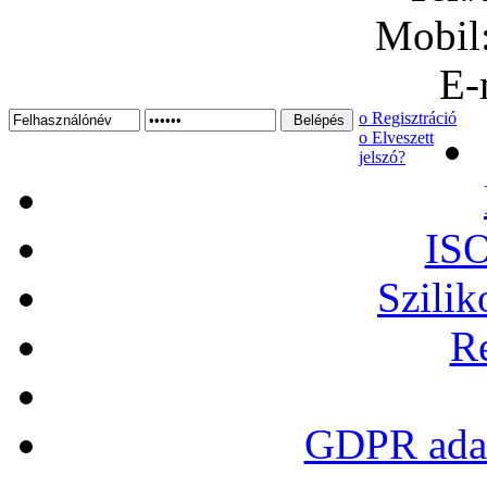
Mobil
E-
ο Regisztráció
ο Elveszett
jelszó?
ISO
Szilik
Re
GDPR adat