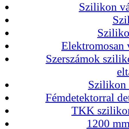
Szilikon v
Szi
Szilik
Elektromosan v
Szerszámok szilik
el
Szilikon
Fémdetektorral de
TKK szilikon
1200 mm 