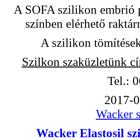
A SOFA szilikon embrió pó
színben elérhető raktár
A szilikon tömítése
Szilkon szaküzletünk c
Tel.: 
2017-0
Wacker s
Wacker Elastosil szi