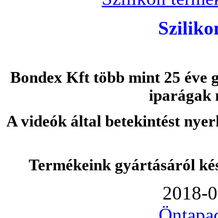
Szilik
Bondex Kft több mint 25 éve g
iparágak 
A videók által betekintést nye
Termékeink gyártásáról ké
2018-0
Öntapa