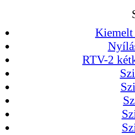
Kiemelt
Nyílá
RTV-2 két
Szi
Sz
Sz
Sz
Sz