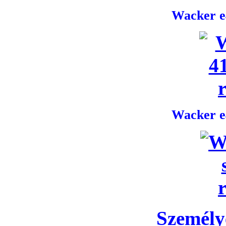
Wacker e4
Wacker e4
Személye