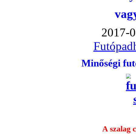
vag
2017-0
Futópadh
Minőségi fu
A szalag c