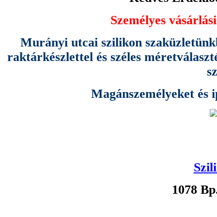
Személyes vásárlási
Murányi utcai szilikon szaküzletünk
raktárkészlettel és széles méretválas
s
Magánszemélyeket és ipa
Szil
1078 Bp