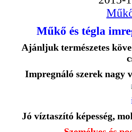
Műkő
Műkő és tégla imre
Ajánljuk természetes köve
c
Impregnáló szerek nagy v
Jó víztaszító képesség, moh
Személyes és pos