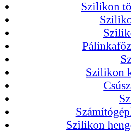
Szilikon t
Szilik
Szili
Pálinkafőz
Sz
Szilikon 
Csúsz
Sz
Számítógéph
Szilikon heng