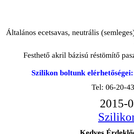
Általános ecetsavas, neutrális (semleges
Festhető akril bázisú réstömítő pa
Szilikon boltunk elérhetőségei
Tel: 06-20-4
2015-0
Sziliko
Kedves Érdeklőd