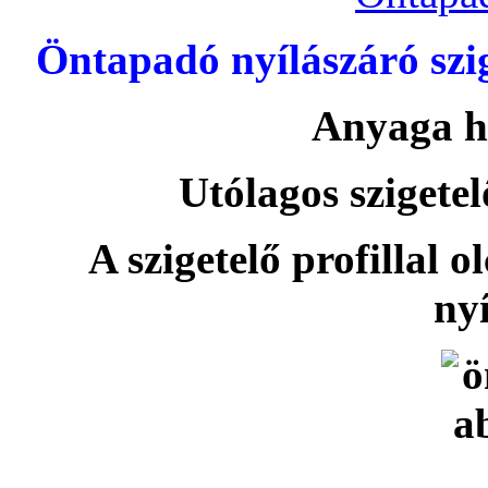
Öntapadó nyílászáró szi
Anyaga h
Utólagos szigetel
A szigetelő profillal o
nyí