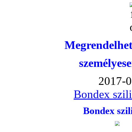
Megrendelhet
személyese
2017-0
Bondex szil
Bondex szi