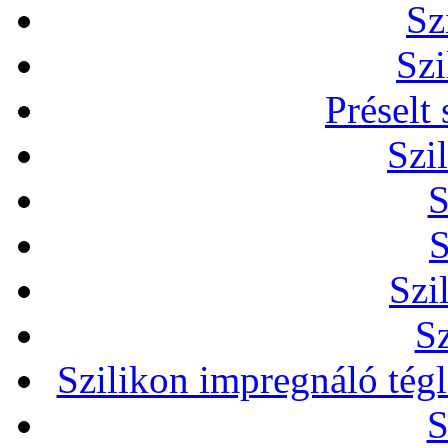
Sz
Szi
Préselt
Szi
S
S
Szi
Sz
Szilikon impregnáló tég
S