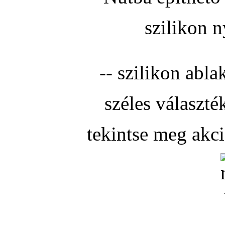
szilikon n
-- szilikon abla
széles választé
tekintse meg akc