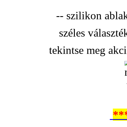
-- szilikon abla
széles választé
tekintse meg akc
**