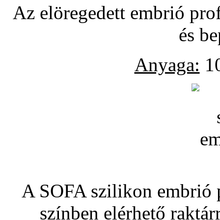
Az elöregedett embrió pro
és be
Anyaga:
10
A SOFA szilikon embrió pó
színben elérhető raktár