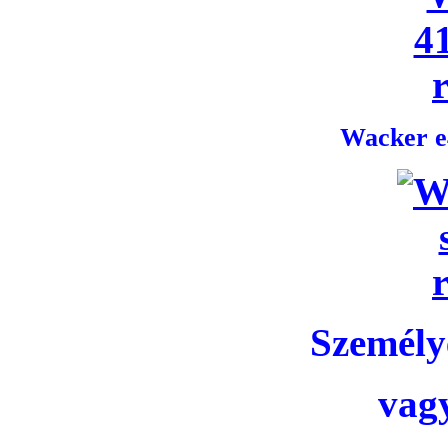
Wacker e4
Személye
vag