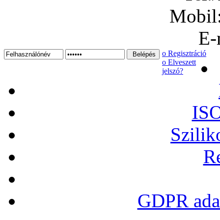
Mobil
E-
ο Regisztráció
ο Elveszett
jelszó?
ISO
Szilik
Re
GDPR adat