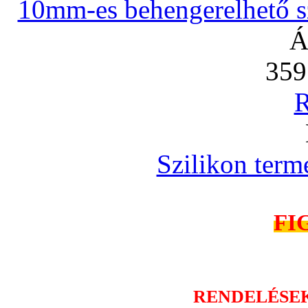
10mm-es behengerelhető szi
Á
359
R
Szilikon term
FI
RENDELÉSE