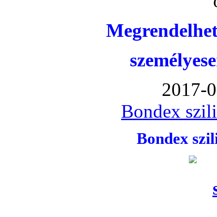
Megrendelhet
személyese
2017-0
Bondex szil
Bondex szi