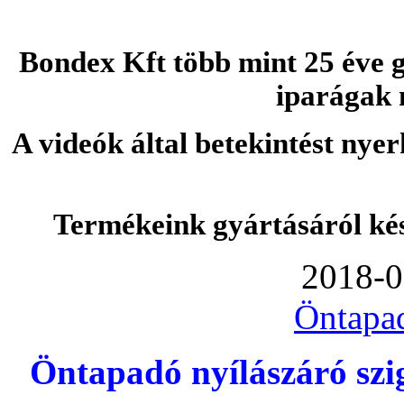
Bondex Kft több mint 25 éve g
iparágak 
A videók által betekintést nye
Termékeink gyártásáról ké
2018-0
Öntapa
Öntapadó nyílászáró szi