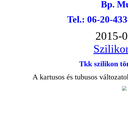
Bp. Mu
Tel.: 06-20-43
2015-0
Sziliko
Tkk szilikon tö
A kartusos és tubusos változato