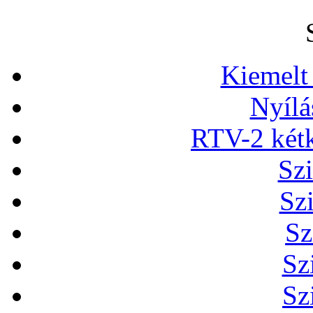
Kiemelt
Nyílá
RTV-2 két
Szi
Sz
Sz
Sz
Sz