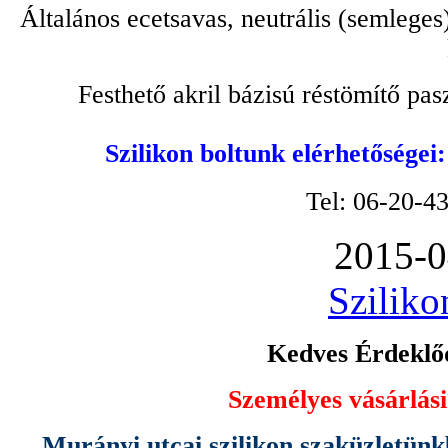
Általános ecetsavas, neutrális (semleges
Festhető akril bázisú réstömítő pa
Szilikon boltunk elérhetőségei
Tel: 06-20-4
2015-0
Sziliko
Kedves Érdeklőd
Személyes vásárlási
Murányi utcai szilikon szaküzletünk