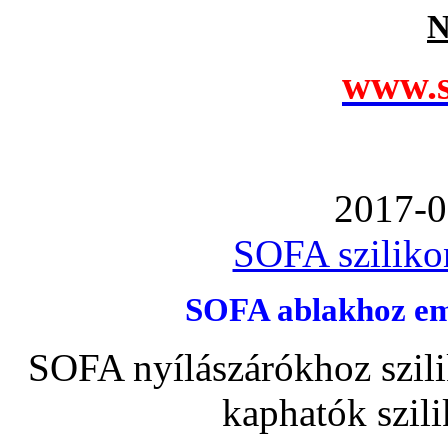
N
www.s
2017-0
SOFA szilikon
SOFA ablakhoz emb
SOFA nyílászárókhoz szili
kaphatók szil