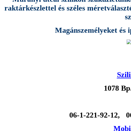
raktárkészlettel és széles méretválas
s
Magánszemélyeket és ipa
Szil
1078 Bp
06-1-221-92-12, 0
Mobil