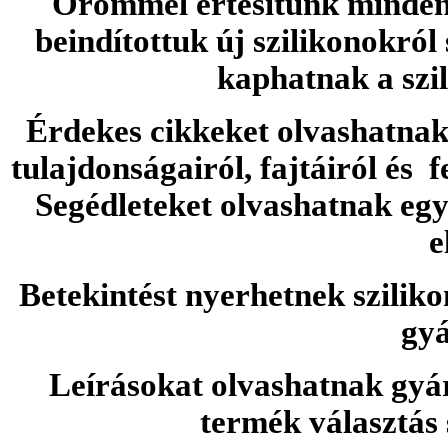
Örömmel értesítünk minden 
beindítottuk új szilikonokról
kaphatnak a szi
Érdekes cikkeket olvashatnak 
tulajdonságairól, fajtáiról és f
Segédleteket olvashatnak e
e
Betekintést nyerhetnek sziliko
gyá
Leírásokat olvashatnak gyá
termék választás 