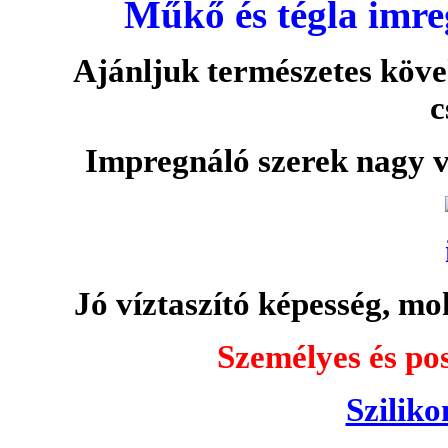
Műkő és tégla imre
Ajánljuk természetes köve
c
Impregnáló szerek nagy v
Jó víztaszító képesség, moh
Személyes és pos
Sziliko