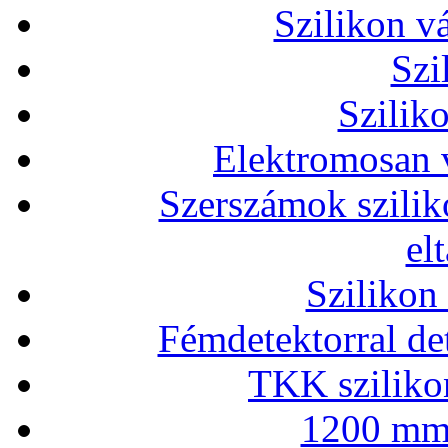
Szilikon v
Szi
Szilik
Elektromosan v
Szerszámok szilik
el
Szilikon
Fémdetektorral de
TKK szilikon
1200 mm 