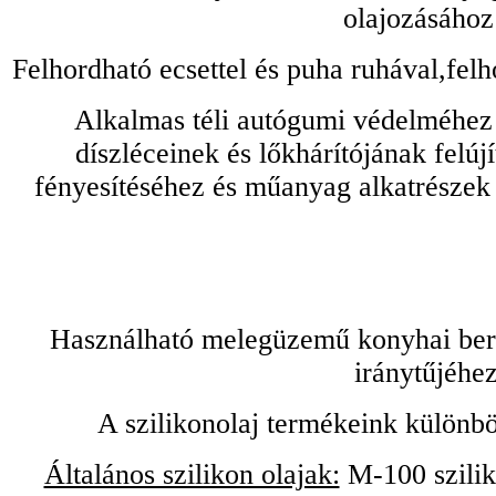
olajozásához
Felhordható ecsettel és puha ruhával,felh
Alkalmas téli autógumi védelméhez 
díszléceinek és lőkhárítójának felú
fényesítéséhez és műanyag alkatrészek
Használható melegüzemű konyhai bere
iránytűjéhez
A szilikonolaj termékeink különbö
Általános szilikon olajak:
M-100 sziliko