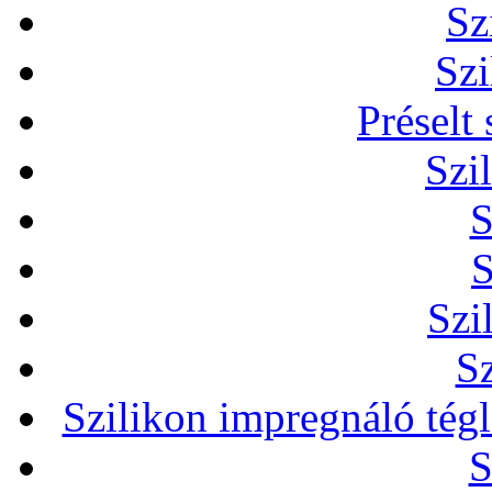
Sz
Szi
Préselt
Szi
S
S
Szi
Sz
Szilikon impregnáló tég
S