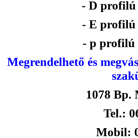
- D profil
- E profil
- p profil
Megrendelhető és megvás
szak
1078 Bp. 
Tel.: 
Mobil: 