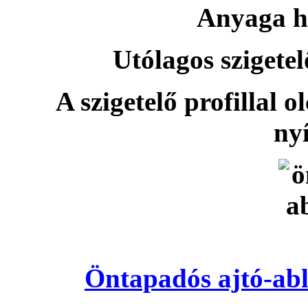
Anyaga h
Utólagos szigetel
A szigetelő profillal o
nyí
Öntapadós ajtó-abl