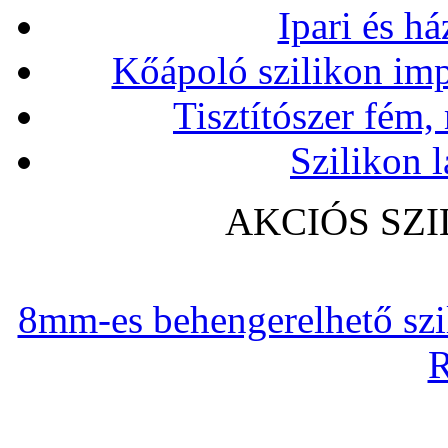
Ipari és há
Kőápoló szilikon imp
Tisztítószer fém,
Szilikon l
AKCIÓS SZ
8mm-es behengerelhető szili
R