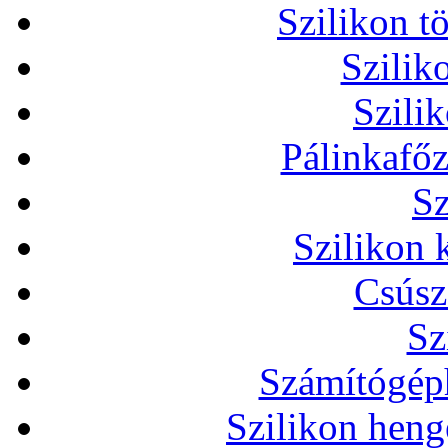
Szilikon t
Szilik
Szili
Pálinkafőz
Sz
Szilikon 
Csúsz
Sz
Számítógéph
Szilikon heng