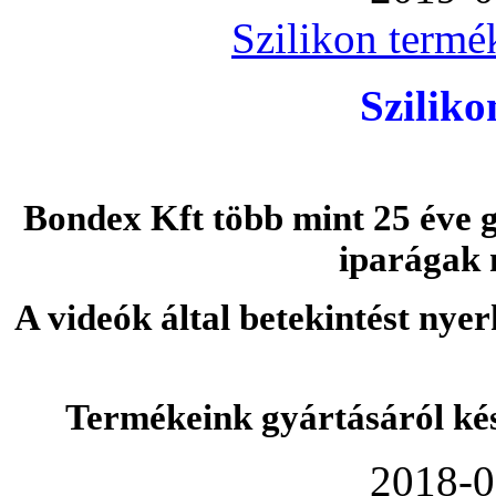
Szilikon termé
Szilik
Bondex Kft több mint 25 éve g
iparágak 
A videók által betekintést nye
Termékeink gyártásáról ké
2018-0