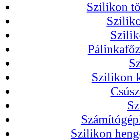
Szilikon t
Szilik
Szili
Pálinkafőz
Sz
Szilikon 
Csúsz
Sz
Számítógéph
Szilikon heng