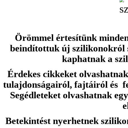
Örömmel értesítünk minden 
beindítottuk új szilikonokról
kaphatnak a szi
Érdekes cikkeket olvashatnak 
tulajdonságairól, fajtáiról és f
Segédleteket olvashatnak e
e
Betekintést nyerhetnek sziliko