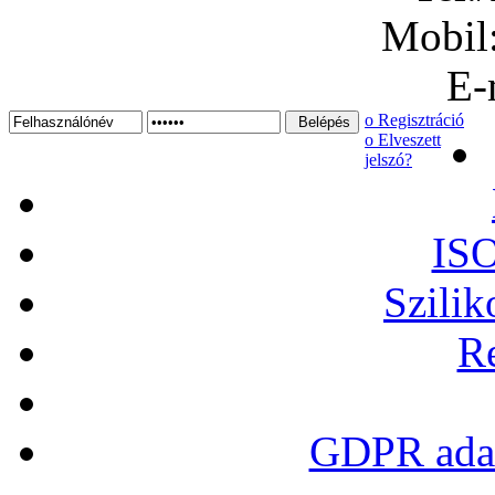
Mobil
E-
ο Regisztráció
ο Elveszett
jelszó?
ISO
Szilik
Re
GDPR adat