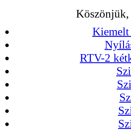
Köszönjük, 
Kiemelt
Nyílá
RTV-2 két
Szi
Sz
Sz
Sz
Sz