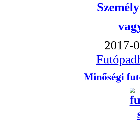
Személye
vag
2017-0
Futópadh
Minőségi fu