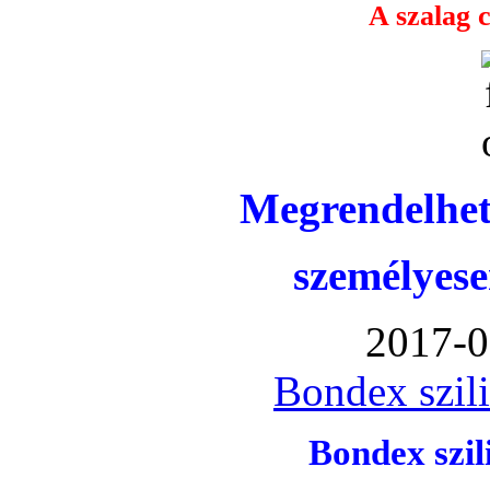
A szalag c
Megrendelhet
személyese
2017-0
Bondex szil
Bondex szi