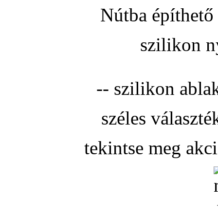
Nútba építhető 
szilikon n
-- szilikon abla
széles választé
tekintse meg akc