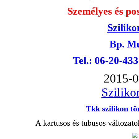
Személyes és pos
Sziliko
Bp. Mu
Tel.: 06-20-43
2015-0
Sziliko
Tkk szilikon tö
A kartusos és tubusos változato