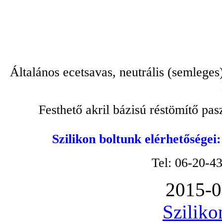
Általános ecetsavas, neutrális (semleges
Festhető akril bázisú réstömítő pa
Szilikon boltunk elérhetőségei
Tel: 06-20-4
2015-0
Sziliko