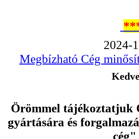
**
2024-1
Megbízható Cég minősíté
Kedve
Örömmel tájékoztatjuk 
gyártására és forgalmaz
cég" 