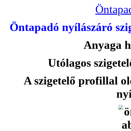
Öntapa
Öntapadó nyílászáró szi
Anyaga h
Utólagos szigetel
A szigetelő profillal o
nyí