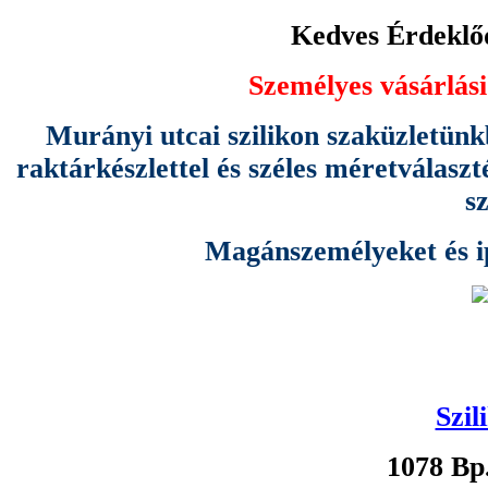
Kedves Érdeklőd
Személyes vásárlási
Murányi utcai szilikon szaküzletünk
raktárkészlettel és széles méretválas
s
Magánszemélyeket és ipa
Szil
1078 Bp