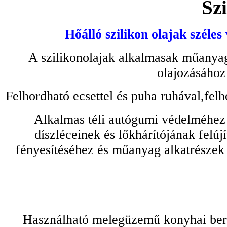
Szi
Hőálló szilikon olajak széles
A szilikonolajak alkalmasak műanyag
olajozásához
Felhordható ecsettel és puha ruhával,felh
Alkalmas téli autógumi védelméhez 
díszléceinek és lőkhárítójának felú
fényesítéséhez és műanyag alkatrészek
Használható melegüzemű konyhai bere