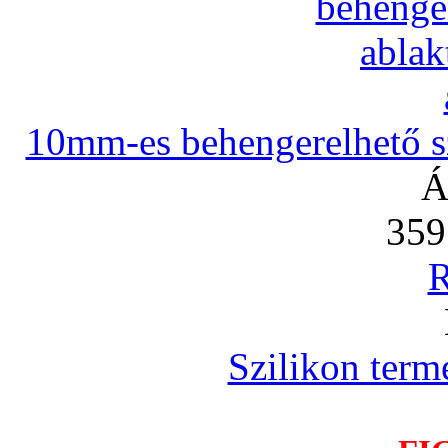
10mm-es behengerelhető szi
Á
359
R
Szilikon term