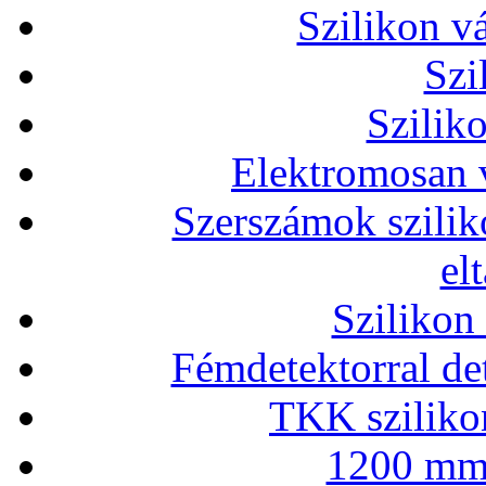
Szilikon v
Szi
Szilik
Elektromosan v
Szerszámok szilik
el
Szilikon
Fémdetektorral de
TKK szilikon
1200 mm 