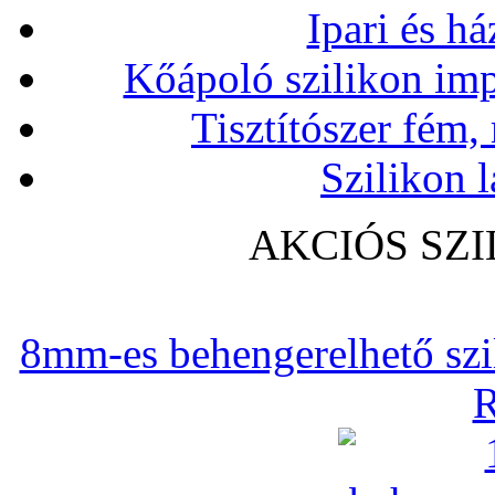
Ipari és há
Kőápoló szilikon imp
Tisztítószer fém,
Szilikon l
AKCIÓS SZ
8mm-es behengerelhető szili
R