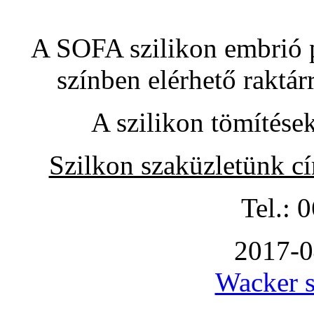
A SOFA szilikon embrió pó
színben elérhető raktár
A szilikon tömítése
Szilkon szaküzletünk c
Tel.: 
2017-0
Wacker s