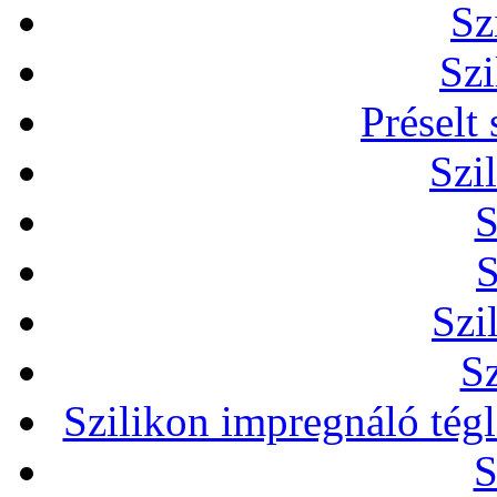
Sz
Szi
Préselt
Szi
S
S
Szi
Sz
Szilikon impregnáló tég
S