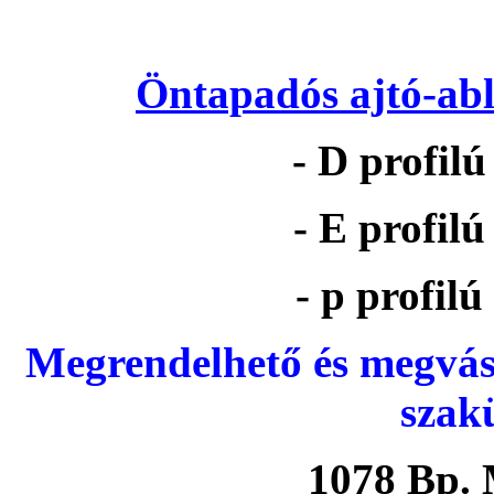
Öntapadós ajtó-abl
- D profil
- E profil
- p profil
Megrendelhető és megvás
szak
1078 Bp. 