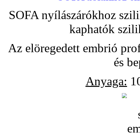
SOFA nyílászárókhoz szili
kaphatók szil
Az elöregedett embrió pro
és be
Anyaga:
10