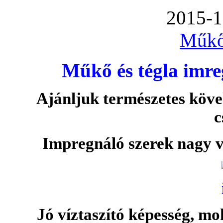
2015-1
Műkő
Műkő és tégla imre
Ajánljuk természetes köve
c
Impregnáló szerek nagy v
Jó víztaszító képesség, moh