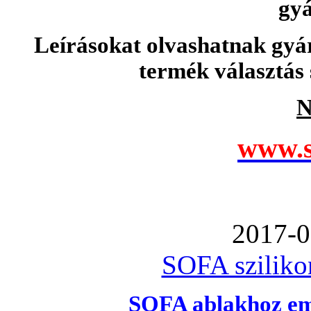
gyá
Leírásokat olvashatnak gyá
termék választás 
N
www.s
2017-0
SOFA szilikon
SOFA ablakhoz emb