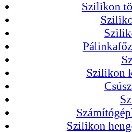
Szilikon t
Szilik
Szili
Pálinkafőz
Sz
Szilikon 
Csúsz
Sz
Számítógéph
Szilikon heng