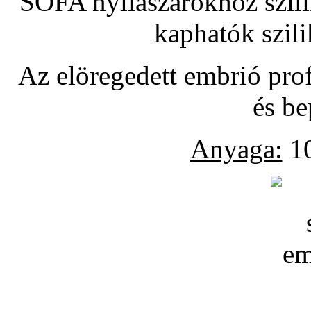
SOFA nyílászárókhoz szili
kaphatók szil
Az elöregedett embrió pro
és be
Anyaga:
10