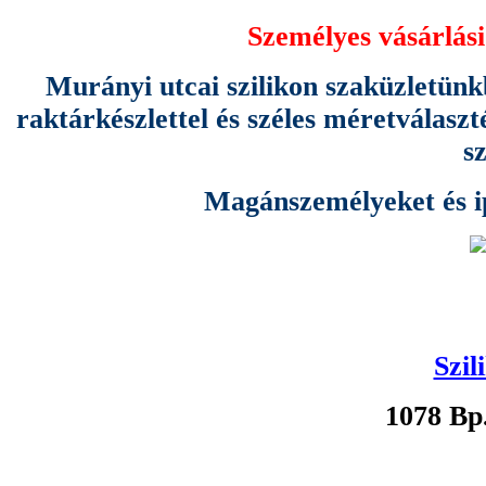
Személyes vásárlási
Murányi utcai szilikon szaküzletünk
raktárkészlettel és széles méretválas
s
Magánszemélyeket és ipa
Szil
1078 Bp