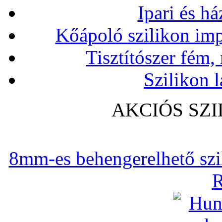
Ipari és há
Kőápoló szilikon imp
Tisztítószer fém,
Szilikon l
AKCIÓS SZ
8mm-es behengerelhető szili
R