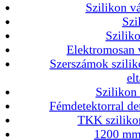
Szilikon v
Szi
Szilik
Elektromosan v
Szerszámok szilik
el
Szilikon
Fémdetektorral de
TKK szilikon
1200 mm 