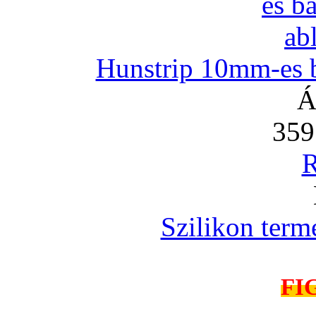
Hunstrip 10mm-es b
Á
359
R
Szilikon term
FI