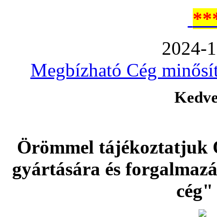
**
2024-1
Megbízható Cég minősíté
Kedve
Örömmel tájékoztatjuk 
gyártására és forgalmaz
cég" 