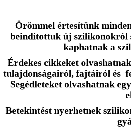
Örömmel értesítünk minden 
beindítottuk új szilikonokról
kaphatnak a szi
Érdekes cikkeket olvashatnak 
tulajdonságairól, fajtáiról és f
Segédleteket olvashatnak e
e
Betekintést nyerhetnek sziliko
gyá