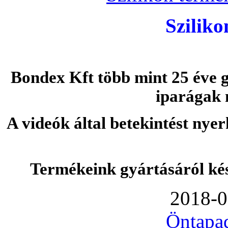
Szilik
Bondex Kft több mint 25 éve g
iparágak 
A videók által betekintést nye
Termékeink gyártásáról ké
2018-0
Öntapa