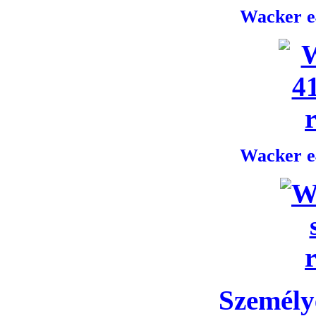
Wacker e4
Wacker e4
Személye