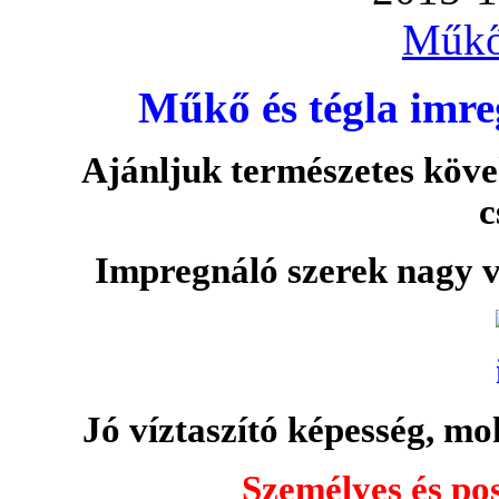
Műkő
Műkő és tégla imre
Ajánljuk természetes köve
c
Impregnáló szerek nagy v
Jó víztaszító képesség, moh
Személyes és pos