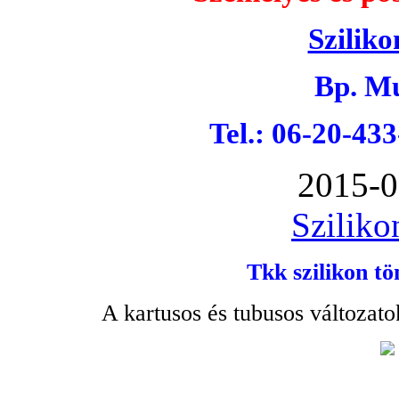
Sziliko
Bp. Mu
Tel.: 06-20-43
2015-0
Sziliko
Tkk szilikon tö
A kartusos és tubusos változato