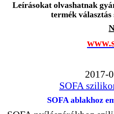
Leírásokat olvashatnak gyá
termék választás 
N
www.s
2017-0
SOFA szilikon
SOFA ablakhoz emb