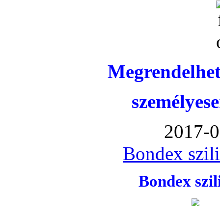
Megrendelhet
személyese
2017-0
Bondex szil
Bondex szi