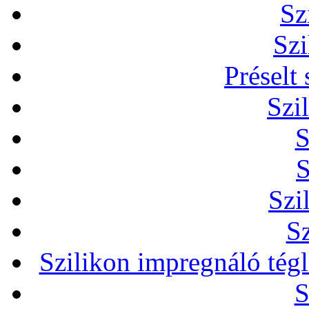
Sz
Szi
Préselt
Szi
S
S
Szi
Sz
Szilikon impregnáló tég
S