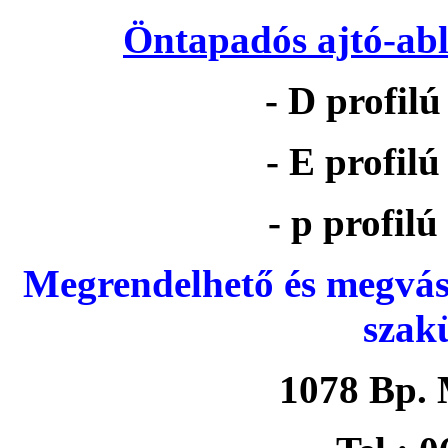
Öntapadós ajtó-abl
- D profil
- E profil
- p profil
Megrendelhető és megvás
szak
1078 Bp. 