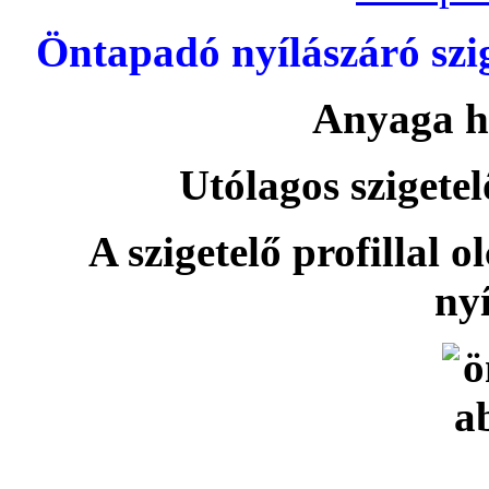
Öntapadó nyílászáró szi
Anyaga h
Utólagos szigetel
A szigetelő profillal o
nyí