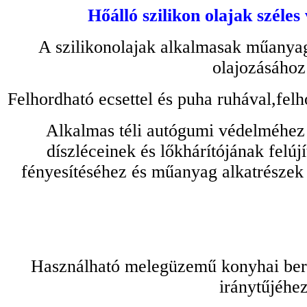
Hőálló szilikon olajak széles
A szilikonolajak alkalmasak műanyag
olajozásához
Felhordható ecsettel és puha ruhával,felh
Alkalmas téli autógumi védelméhez 
díszléceinek és lőkhárítójának felú
fényesítéséhez és műanyag alkatrészek
Használható melegüzemű konyhai bere
iránytűjéhez