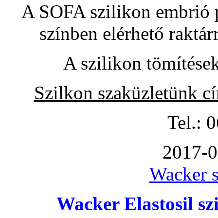
A SOFA szilikon embrió pó
színben elérhető raktár
A szilikon tömítése
Szilkon szaküzletünk c
Tel.: 
2017-0
Wacker s
Wacker Elastosil szi