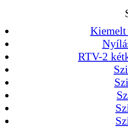
Kiemelt
Nyílá
RTV-2 két
Szi
Sz
Sz
Sz
Sz