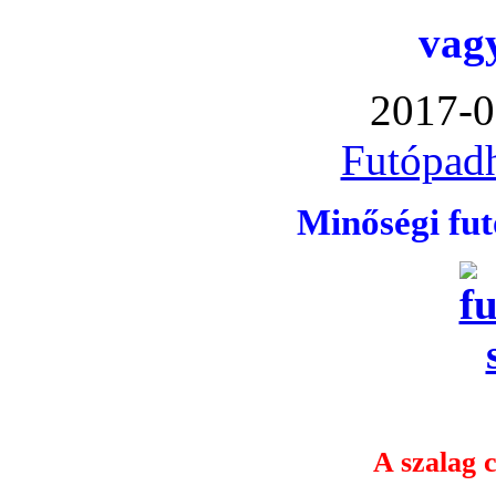
vag
2017-0
Futópadh
Minőségi fu
A szalag c