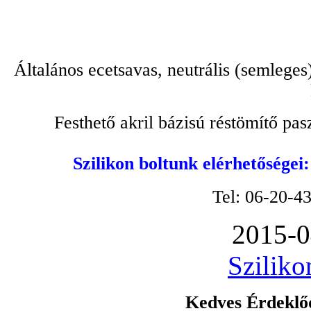
Általános ecetsavas, neutrális (semleges
Festhető akril bázisú réstömítő pa
Szilikon boltunk elérhetőségei
Tel: 06-20-4
2015-0
Sziliko
Kedves Érdeklőd