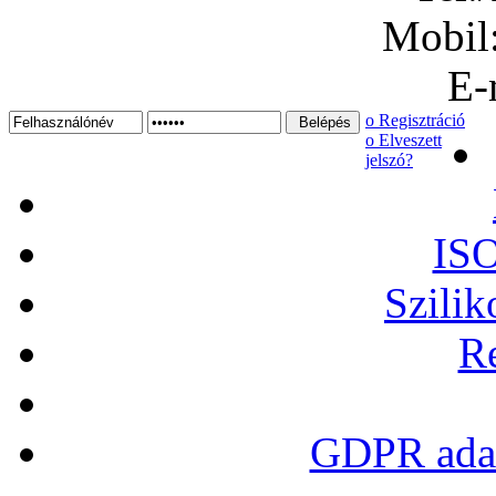
Mobil
E-
ο Regisztráció
ο Elveszett
jelszó?
ISO
Szilik
Re
GDPR adat