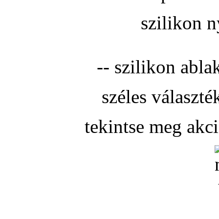
szilikon n
-- szilikon abla
széles választé
tekintse meg akc