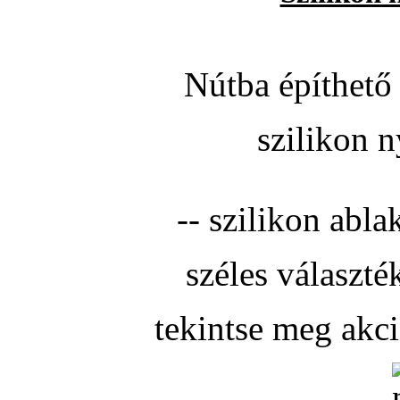
Nútba építhető 
szilikon n
-- szilikon abla
széles választé
tekintse meg akc