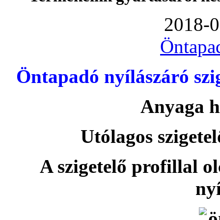
2018-0
Öntapa
Öntapadó nyílászáró szi
Anyaga h
Utólagos szigetel
A szigetelő profillal o
nyí