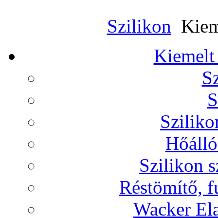
Szilikon
Kieme
Kiemelt
Sz
S
Sziliko
Hőálló
Szilikon s
Réstömítő, f
Wacker Ela