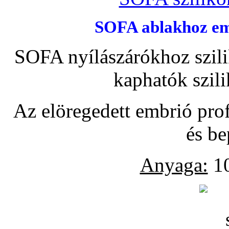
SOFA ablakhoz emb
SOFA nyílászárókhoz szili
kaphatók szil
Az elöregedett embrió pro
és be
Anyaga:
10