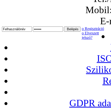
Mobil
E-
ο Regisztráció
ο Elveszett
jelszó?
ISO
Szilik
Re
GDPR adat