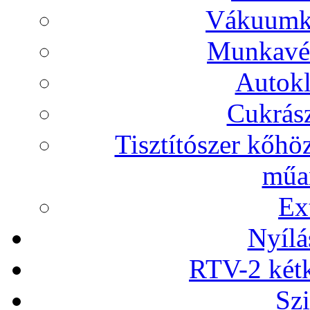
Vákuumka
Munkavéd
Autokl
Cukrász
Tisztítószer kőhö
műan
Ex
Nyílá
RTV-2 két
Szi