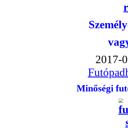
Személye
vag
2017-0
Futópadh
Minőségi fu