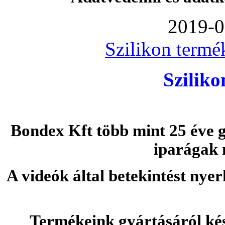
2019-0
Szilikon termé
Szilik
Bondex Kft több mint 25 éve g
iparágak 
A videók által betekintést nye
Termékeink gyártásáról ké