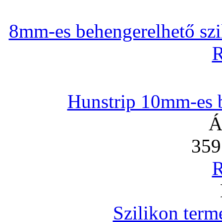
8mm-es behengerelhető szili
R
Hunstrip 10mm-es b
Á
359
R
Szilikon term