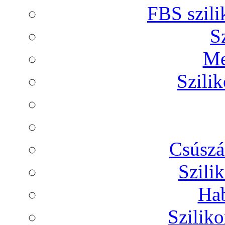
FBS szili
S
Me
Szili
Csúszá
Szili
Hab
Sziliko