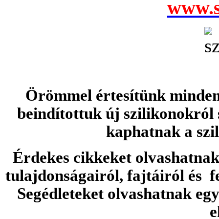
www.s
Örömmel értesítünk minden 
beindítottuk új szilikonokról
kaphatnak a szi
Érdekes cikkeket olvashatnak 
tulajdonságairól, fajtáiról és f
Segédleteket olvashatnak e
e