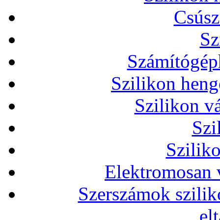
Csúsz
Sz
Számítógéph
Szilikon heng
Szilikon v
Szi
Szilik
Elektromosan v
Szerszámok szilik
el