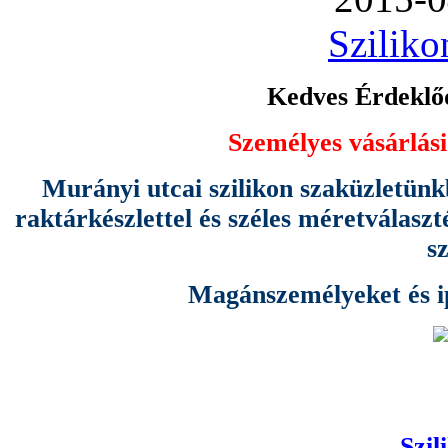
Sziliko
Kedves Érdeklőd
Személyes vásárlási
Murányi utcai szilikon szaküzletünk
raktárkészlettel és széles méretválas
s
Magánszemélyeket és ipa
Szil