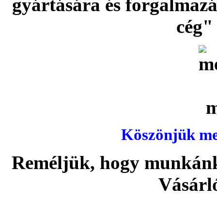
gyártására és forgalmaz
cég" 
Köszönjük meg
Reméljük, hogy munkánka
Vásárl