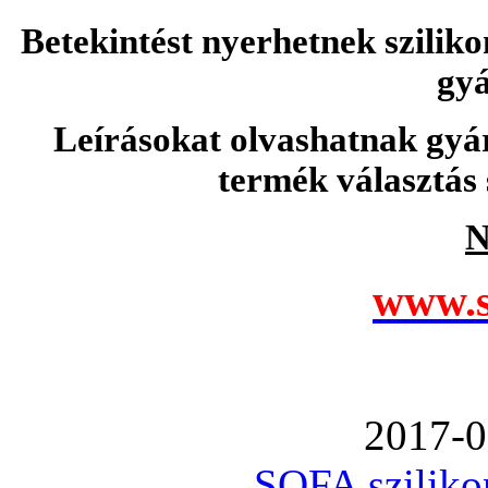
Betekintést nyerhetnek sziliko
gyá
Leírásokat olvashatnak gyá
termék választás 
N
www.s
2017-0
SOFA szilikon