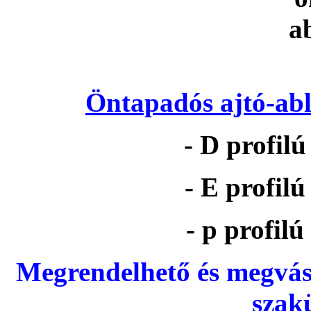
Öntapadós ajtó-abl
- D profil
- E profil
- p profil
Megrendelhető és megvás
szak