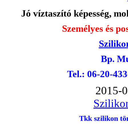
Jó víztaszító képesség, moh
Személyes és pos
Sziliko
Bp. Mu
Tel.: 06-20-43
2015-0
Sziliko
Tkk szilikon tö