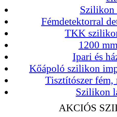
Szilikon
Fémdetektorral de
TKK szilikon
1200 mm 
Ipari és há
Kőápoló szilikon imp
Tisztítószer fém,
Szilikon l
AKCIÓS SZ