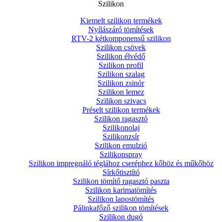
Szilikon
Kiemelt szilikon termékek
Nyílászáró tömítések
RTV-2 kétkomponensű szilikon
Szilikon csövek
Szilikon élvédő
Szilikon profil
Szilikon szalag
Szilikon zsinór
Szilikon lemez
Szilikon szivacs
Préselt szilikon termékek
Szilikon ragasztó
Szilikonolaj
Szilikonzsír
Szilikon emulzió
Szilikonspray
Szilikon impregnáló téglához cseréphez kőhöz és műkőhöz
Sírkőtisztító
Szilikon tömítő ragasztó paszta
Szilikon karimatömítés
Szilikon lapostömítés
Pálinkafőző szilikon tömítések
Szilikon dugó