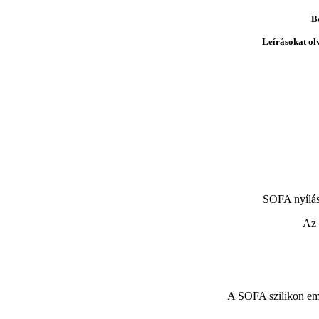
B
Leírásokat ol
SOFA nyílás
Az 
A SOFA szilikon embr