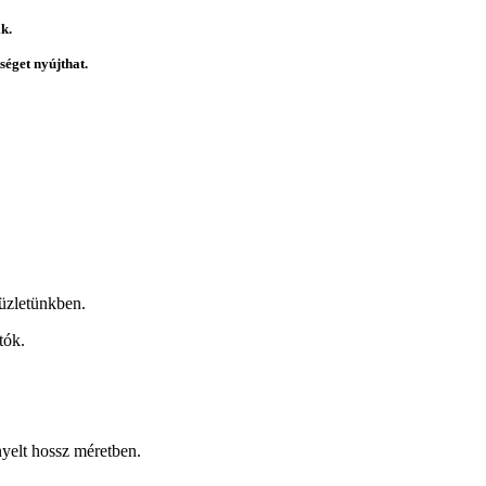
k.
éget nyújthat.
üzletünkben.
tók.
nyelt hossz méretben.