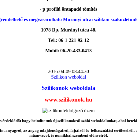
- p profilú öntapadó tömítés
rendelhető és megvásárolható Murányi utcai szilikon szaküzletün
1078 Bp. Murányi utca 48.
Tel.: 06-1-221-92-12
Mobil: 06-20-433-0413
2016-04-09 08:44:30
Szilikon weboldal
Szilikonok weboldala
www.szilikonok.hu
érdeklődőt hogy beindítottuk új szilikonokról szóló weboldalunkat, ahol betek
nt anyagról, az anyag tulajdonságairól, fajtáiról és felhasználási területeiről,
műanyagok és gumikkal szembeni előnyeiről.