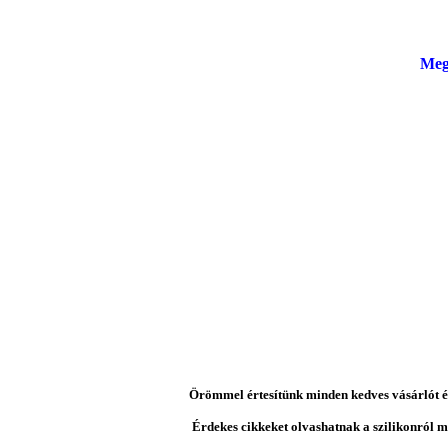
Meg
Örömmel értesítünk minden kedves vásárlót és 
Érdekes cikkeket olvashatnak a szilikonról mi