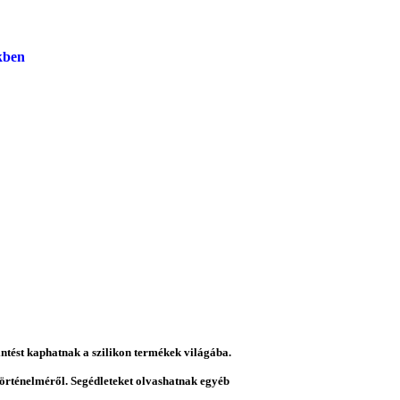
kben
intést kaphatnak a szilikon termékek világába.
 történelméről. Segédleteket olvashatnak egyéb