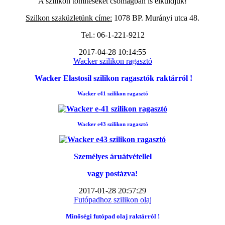
A szilikon tömítéseket csomagban is elküldjük!
Szilkon szaküzletünk címe:
1078 BP. Murányi utca 48.
Tel.: 06-1-221-9212
2017-04-28 10:14:55
Wacker szilikon ragasztó
Wacker Elastosil szilikon ragasztók raktárról !
Wacker e41 szilikon ragasztó
Wacker e43 szilikon ragasztó
Személyes áruátvétellel
vagy postázva!
2017-01-28 20:57:29
Futópadhoz szilikon olaj
Minőségi futópad
olaj raktárról !