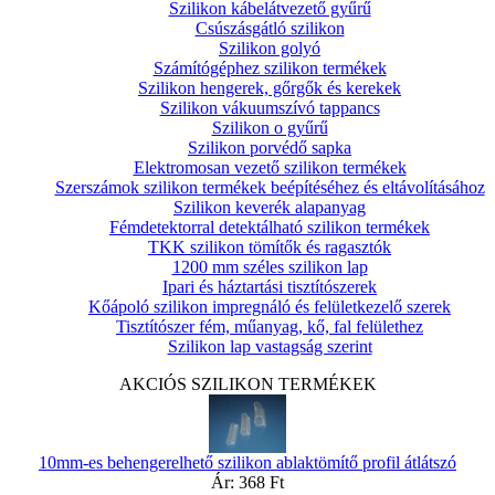
Szilikon kábelátvezető gyűrű
Csúszásgátló szilikon
Szilikon golyó
Számítógéphez szilikon termékek
Szilikon hengerek, gőrgők és kerekek
Szilikon vákuumszívó tappancs
Szilikon o gyűrű
Szilikon porvédő sapka
Elektromosan vezető szilikon termékek
Szerszámok szilikon termékek beépítéséhez és eltávolításához
Szilikon keverék alapanyag
Fémdetektorral detektálható szilikon termékek
TKK szilikon tömítők és ragasztók
1200 mm széles szilikon lap
Ipari és háztartási tisztítószerek
Kőápoló szilikon impregnáló és felületkezelő szerek
Tisztítószer fém, műanyag, kő, fal felülethez
Szilikon lap vastagság szerint
AKCIÓS SZILIKON TERMÉKEK
10mm-es behengerelhető szilikon ablaktömítő profil átlátszó
Ár:
368 Ft