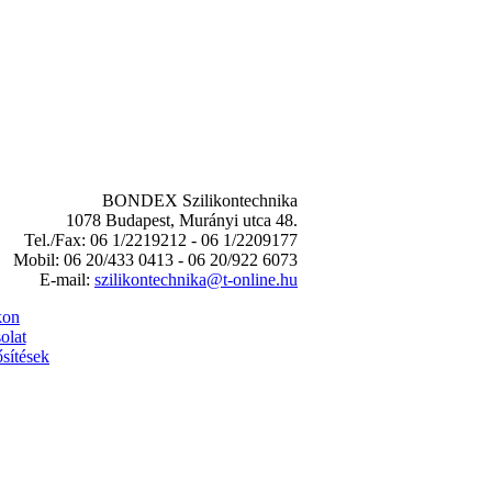
BONDEX Szilikontechnika
1078 Budapest, Murányi utca 48.
Tel./Fax: 06 1/2219212 - 06 1/2209177
Mobil: 06 20/433 0413 - 06 20/922 6073
E-mail:
szilikontechnika@t-online.hu
kon
olat
sítések