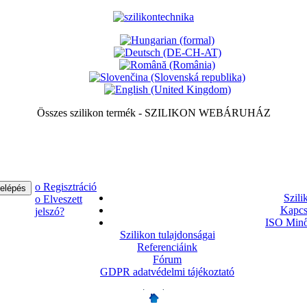
Összes szilikon termék - SZILIKON WEBÁRUHÁZ
ο Regisztráció
Szili
ο Elveszett
Kapcs
jelszó?
ISO Minő
Szilikon tulajdonságai
Referenciáink
Fórum
GDPR adatvédelmi tájékoztató