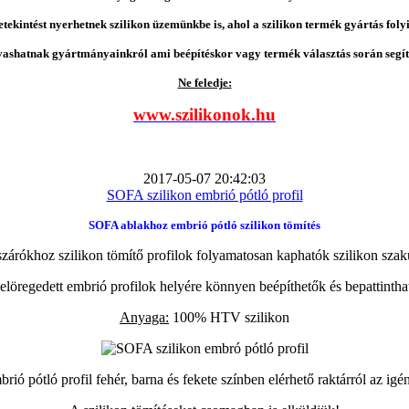
etekintést nyerhetnek szilikon üzemünkbe is, ahol a szilikon termék gyártás folyi
vashatnak gyártmányainkról ami beépítéskor vagy termék választás során segíts
Ne feledje:
www.szilikonok.hu
2017-05-07 20:42:03
SOFA szilikon embrió pótló profil
SOFA ablakhoz embrió pótló szilikon tömítés
zárókhoz szilikon tömítő profilok folyamatosan kaphatók szilikon szak
elöregedett embrió profilok helyére könnyen beépíthetők és bepattintha
Anyaga:
100% HTV szilikon
ió pótló profil fehér, barna és fekete színben elérhető raktárról az igé