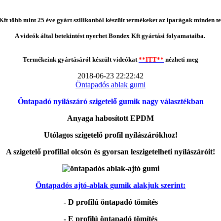
ft több mint 25 éve gyárt szilikonból készült termékeket az iparágak minden te
A videók által betekintést nyerhet Bondex Kft gyártási folyamataiba.
Termékeink gyártásáról készült videókat
**ITT**
nézheti meg
2018-06-23 22:22:42
Öntapadós ablak gumi
Öntapadó nyílászáró szigetelő gumik nagy választékban
Anyaga habosított EPDM
Utólagos szigetelő profil nyílászárókhoz!
A szigetelő profillal olcsón és gyorsan leszigetelheti nyílászáróit!
Öntapadós ajtó-ablak gumik alakjuk szerint:
- D profilú öntapadó tömítés
- E profilú öntapadó tömítés