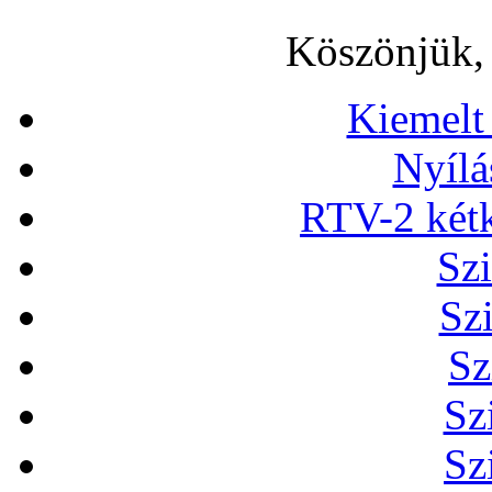
Köszönjük, 
Kiemelt
Nyílá
RTV-2 két
Szi
Sz
Sz
Sz
Sz