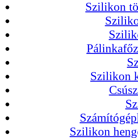
Szilikon t
Szilik
Szili
Pálinkafőz
Sz
Szilikon 
Csúsz
Sz
Számítógéph
Szilikon heng