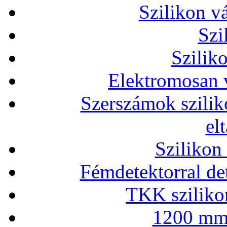
Szilikon v
Szi
Szilik
Elektromosan v
Szerszámok szilik
el
Szilikon
Fémdetektorral de
TKK szilikon
1200 mm 