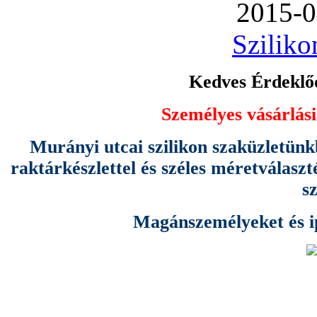
2015-0
Sziliko
Kedves Érdeklőd
Személyes vásárlási
Murányi utcai szilikon szaküzletünk
raktárkészlettel és széles méretválas
s
Magánszemélyeket és ipa