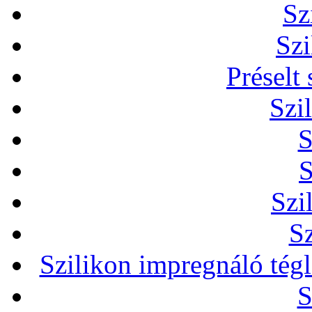
Sz
Szi
Préselt
Szi
S
S
Szi
Sz
Szilikon impregnáló tég
S