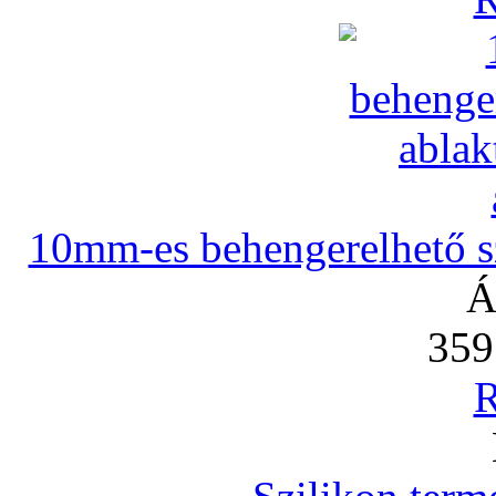
10mm-es behengerelhető szi
Á
359
R