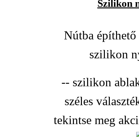
Szilikon 
Nútba építhető 
szilikon n
-- szilikon abla
széles választé
tekintse meg akc