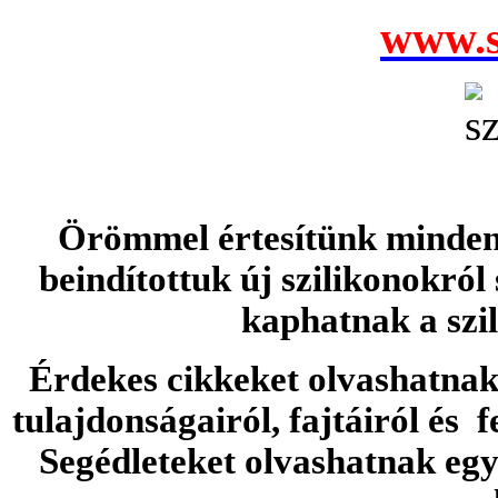
www.s
Örömmel értesítünk minden 
beindítottuk új szilikonokról
kaphatnak a szi
Érdekes cikkeket olvashatnak 
tulajdonságairól, fajtáiról és f
Segédleteket olvashatnak e