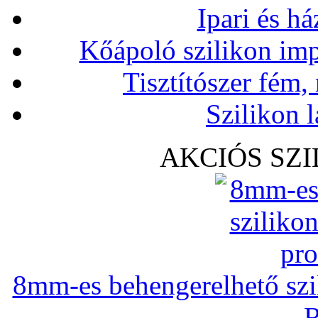
Ipari és há
Kőápoló szilikon imp
Tisztítószer fém,
Szilikon l
AKCIÓS SZ
8mm-es behengerelhető szili
R