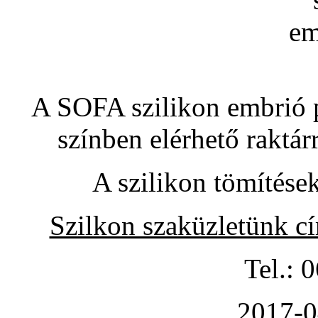
A SOFA szilikon embrió pó
színben elérhető raktár
A szilikon tömítése
Szilkon szaküzletünk c
Tel.: 
2017-0