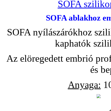
SOFA szilikon
SOFA ablakhoz emb
SOFA nyílászárókhoz szili
kaphatók szil
Az elöregedett embrió pro
és be
Anyaga:
10