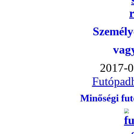
Személye
vag
2017-0
Futópadh
Minőségi fu