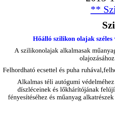
** Szi
Szi
Hőálló szilikon olajak széles
A szilikonolajak alkalmasak műanyag
olajozásához
Felhordható ecsettel és puha ruhával,felh
Alkalmas téli autógumi védelméhez 
díszléceinek és lőkhárítójának felú
fényesítéséhez és műanyag alkatrészek