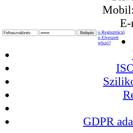
Mobil
E-
ο Regisztráció
ο Elveszett
jelszó?
ISO
Szilik
Re
GDPR adat