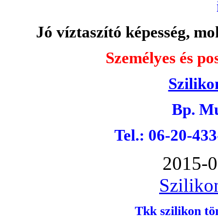
Jó víztaszító képesség, moh
Személyes és pos
Sziliko
Bp. Mu
Tel.: 06-20-43
2015-0
Sziliko
Tkk szilikon tö