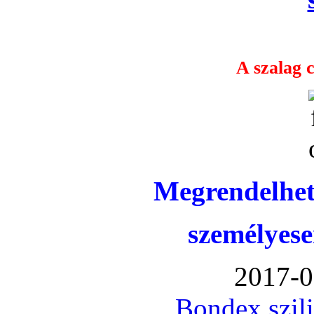
A szalag c
Megrendelhet
személyese
2017-0
Bondex szil