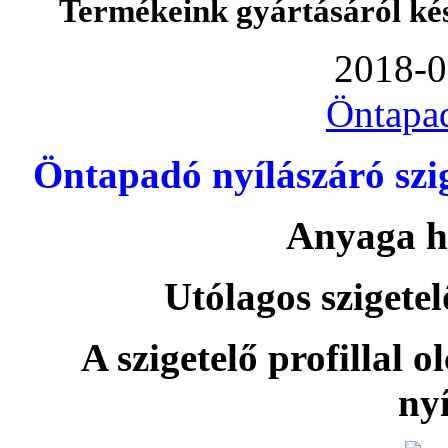
Termékeink gyártásáról ké
2018-0
Öntapa
Öntapadó nyílászáró szi
Anyaga h
Utólagos szigetel
A szigetelő profillal o
nyí