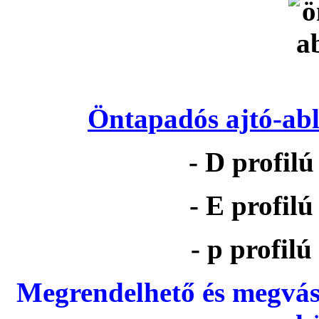
Öntapadós ajtó-abl
- D profil
- E profil
- p profil
Megrendelhető és megvás