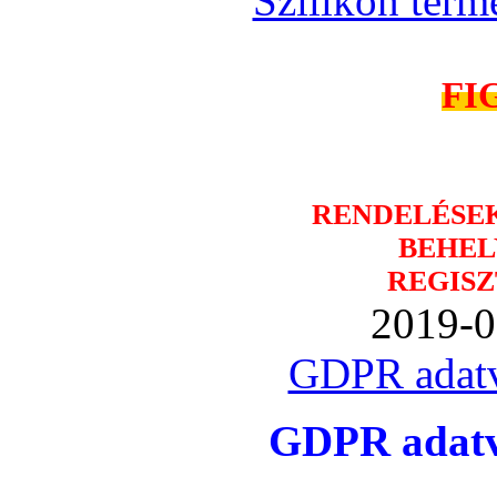
Szilikon term
FI
RENDELÉSE
BEHEL
REGISZ
2019-0
GDPR adatv
GDPR adatvé