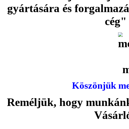
gyártására és forgalmaz
cég" 
Köszönjük meg
Reméljük, hogy munkánka
Vásárl