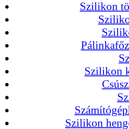
Szilikon t
Szilik
Szili
Pálinkafőz
Sz
Szilikon 
Csúsz
Sz
Számítógéph
Szilikon heng