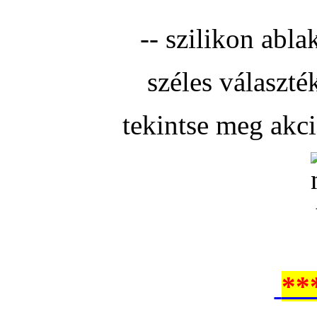
-- szilikon abla
széles választé
tekintse meg akc
**