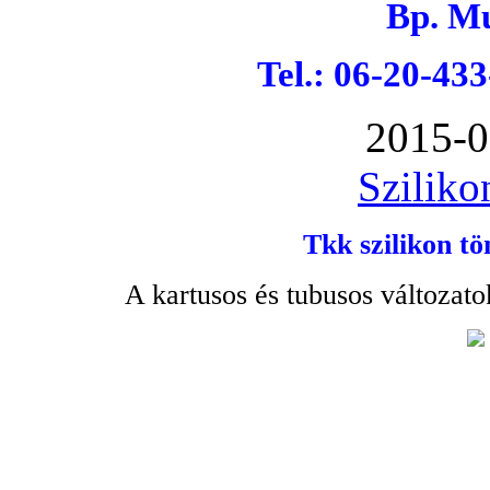
Bp. Mu
Tel.: 06-20-43
2015-0
Sziliko
Tkk szilikon tö
A kartusos és tubusos változato