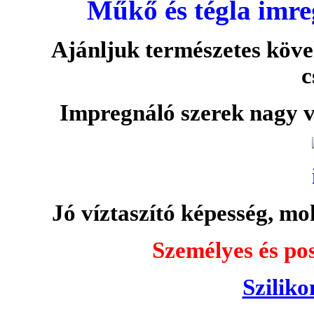
Műkő és tégla imre
Ajánljuk természetes köve
c
Impregnáló szerek nagy v
Jó víztaszító képesség, moh
Személyes és pos
Sziliko