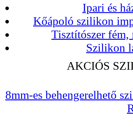
Ipari és há
Kőápoló szilikon imp
Tisztítószer fém,
Szilikon l
AKCIÓS SZ
8mm-es behengerelhető szili
R