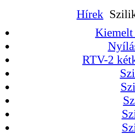
Hírek
Szili
Kiemelt
Nyílá
RTV-2 két
Szi
Sz
Sz
Sz
Sz