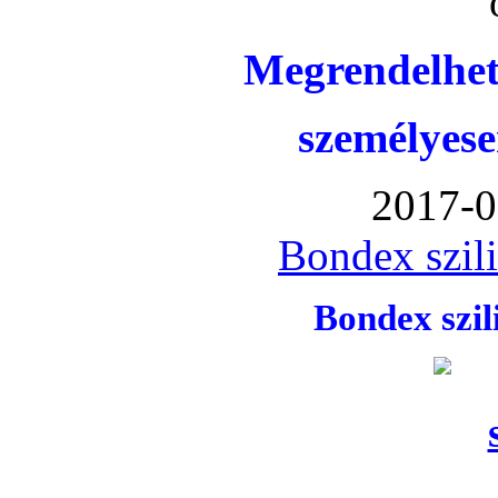
Megrendelhet
személyese
2017-0
Bondex szil
Bondex szi