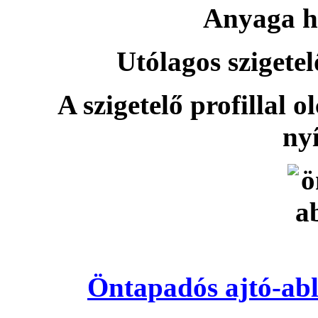
Anyaga h
Utólagos szigetel
A szigetelő profillal o
nyí
Öntapadós ajtó-abl