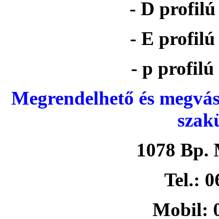
- D profil
- E profil
- p profil
Megrendelhető és megvás
szak
1078 Bp. 
Tel.: 
Mobil: 