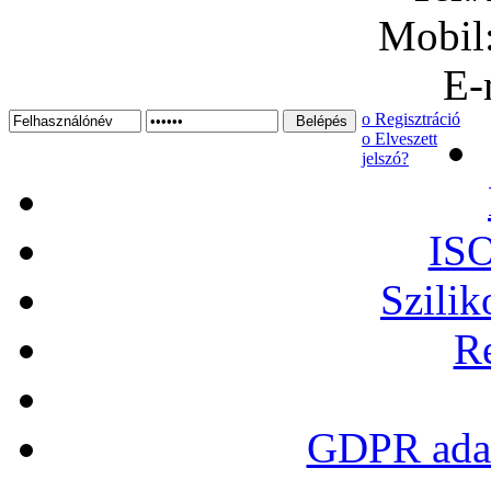
Mobil
E-
ο Regisztráció
ο Elveszett
jelszó?
ISO
Szilik
Re
GDPR adat