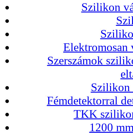
Szilikon v
Szi
Szilik
Elektromosan v
Szerszámok szilik
el
Szilikon
Fémdetektorral de
TKK szilikon
1200 mm 