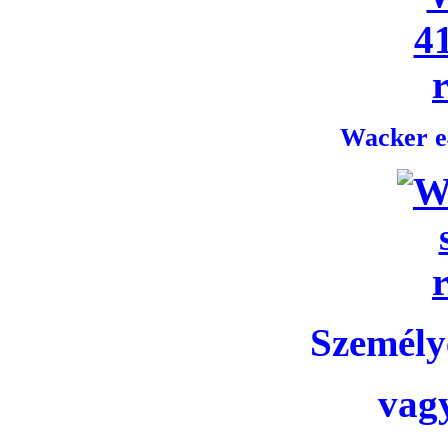
Wacker e4
Személye
vag