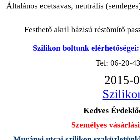
Általános ecetsavas, neutrális (semleges
Festhető akril bázisú réstömítő pa
Szilikon boltunk elérhetőségei
Tel: 06-20-4
2015-0
Sziliko
Kedves Érdeklőd
Személyes vásárlási
Murányi utcai szilikon szaküzletünk