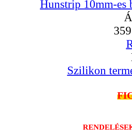
Hunstrip 10mm-es b
Á
359
R
Szilikon term
FI
RENDELÉSE