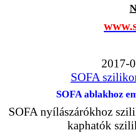
N
www.s
2017-0
SOFA szilikon
SOFA ablakhoz emb
SOFA nyílászárókhoz szili
kaphatók szil