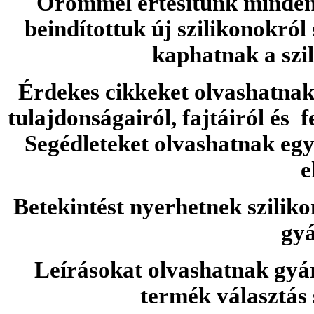
Örömmel értesítünk minden 
beindítottuk új szilikonokról
kaphatnak a szi
Érdekes cikkeket olvashatnak 
tulajdonságairól, fajtáiról és f
Segédleteket olvashatnak e
e
Betekintést nyerhetnek sziliko
gyá
Leírásokat olvashatnak gyá
termék választás 