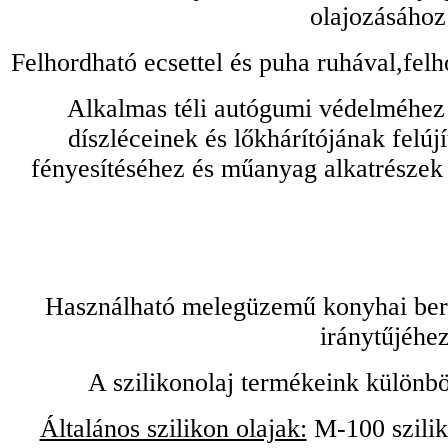
olajozásához
Felhordható ecsettel és puha ruhával,felh
Alkalmas téli autógumi védelméhez 
díszléceinek és lőkhárítójának felú
fényesítéséhez és műanyag alkatrészek
Használható melegüzemű konyhai bere
iránytűjéhez
A szilikonolaj termékeink különbö
Általános szilikon olajak:
M-100 sziliko