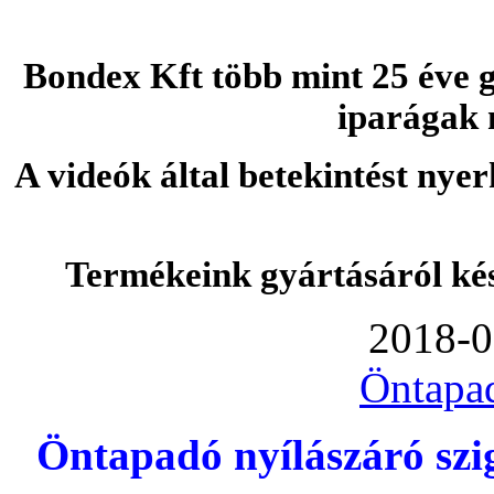
Bondex Kft több mint 25 éve g
iparágak 
A videók által betekintést nye
Termékeink gyártásáról ké
2018-0
Öntapa
Öntapadó nyílászáró szi