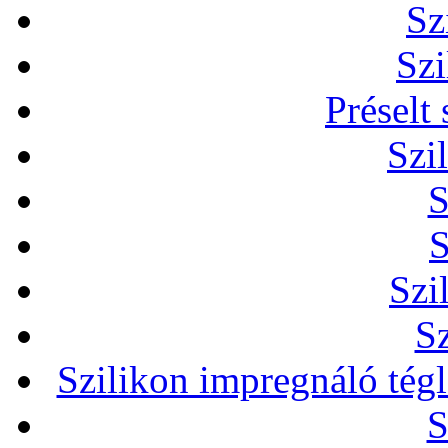
Sz
Szi
Préselt
Szi
S
S
Szi
Sz
Szilikon impregnáló tég
S