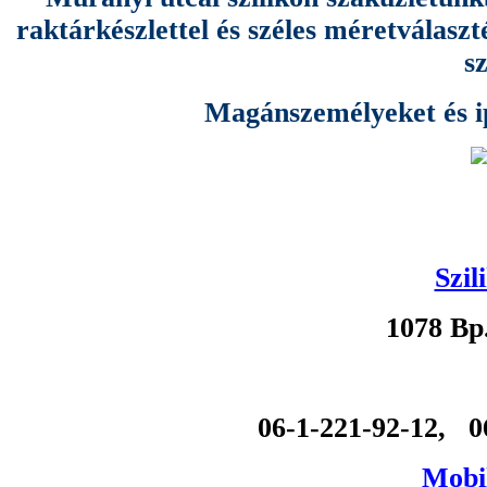
raktárkészlettel és széles méretválas
s
Magánszemélyeket és ipa
Szil
1078 Bp
06-1-221-92-12, 0
Mobil