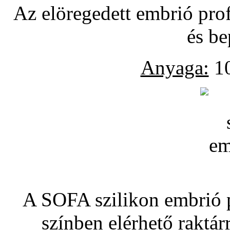
Az elöregedett embrió pro
és be
Anyaga:
10
A SOFA szilikon embrió pó
színben elérhető raktár