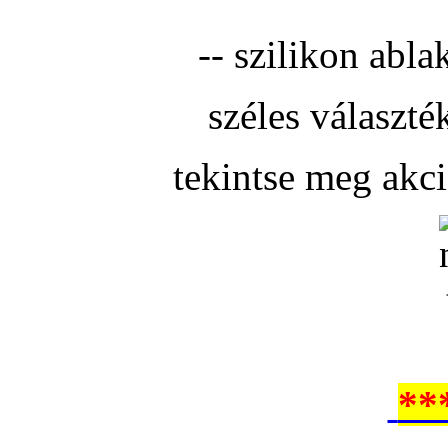
-- szilikon abla
széles választé
tekintse meg akc
**