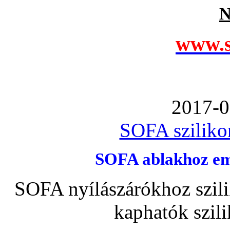
N
www.s
2017-0
SOFA szilikon
SOFA ablakhoz emb
SOFA nyílászárókhoz szili
kaphatók szil