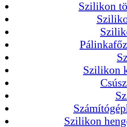
Szilikon t
Szilik
Szili
Pálinkafőz
Sz
Szilikon 
Csúsz
Sz
Számítógéph
Szilikon heng