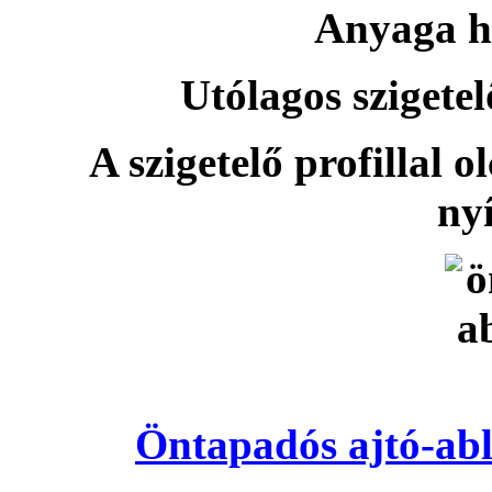
Anyaga h
Utólagos szigetel
A szigetelő profillal o
nyí
Öntapadós ajtó-abl