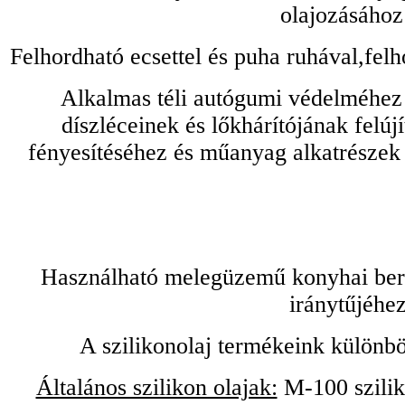
olajozásához
Felhordható ecsettel és puha ruhával,felh
Alkalmas téli autógumi védelméhez 
díszléceinek és lőkhárítójának felú
fényesítéséhez és műanyag alkatrészek
Használható melegüzemű konyhai bere
iránytűjéhez
A szilikonolaj termékeink különbö
Általános szilikon olajak:
M-100 sziliko