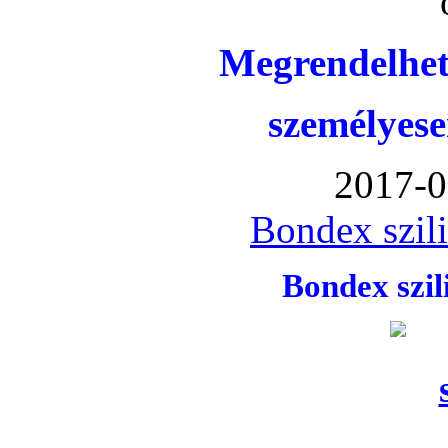
Megrendelhet
személyese
2017-0
Bondex szil
Bondex szi