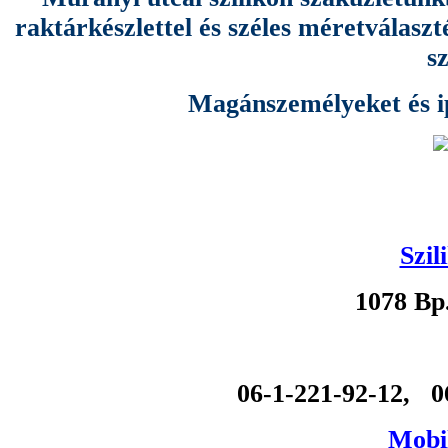
raktárkészlettel és széles méretválas
s
Magánszemélyeket és ipa
Szil
1078 Bp
06-1-221-92-12, 0
Mobil