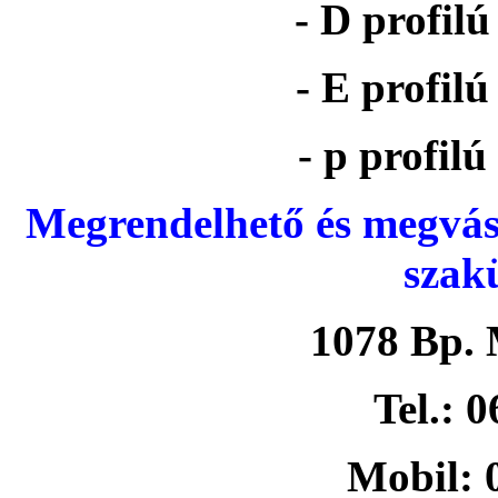
- D profil
- E profil
- p profil
Megrendelhető és megvás
szak
1078 Bp. 
Tel.: 
Mobil: 