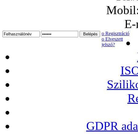
Mobil
E-
ο Regisztráció
ο Elveszett
jelszó?
ISO
Szilik
Re
GDPR adat