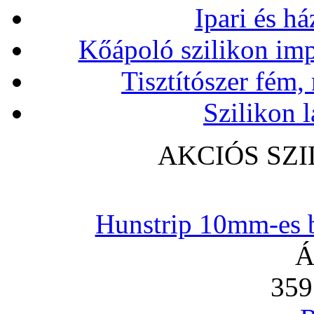
Ipari és há
Kőápoló szilikon imp
Tisztítószer fém,
Szilikon l
AKCIÓS SZ
Hunstrip 10mm-es b
Á
359