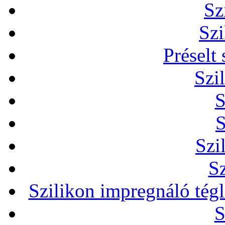
Sz
Szi
Préselt
Szi
S
S
Szi
Sz
Szilikon impregnáló tég
S