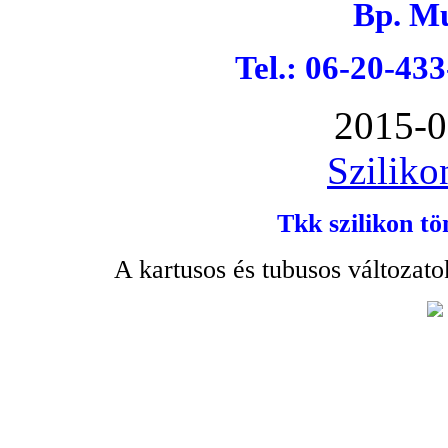
Bp. Mu
Tel.: 06-20-43
2015-0
Sziliko
Tkk szilikon tö
A kartusos és tubusos változato