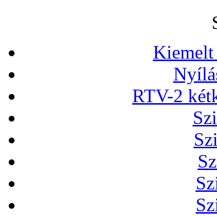
Kiemelt
Nyílá
RTV-2 két
Szi
Sz
Sz
Sz
Sz