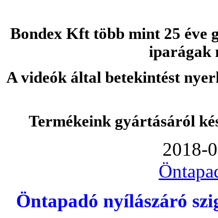
Bondex Kft több mint 25 éve g
iparágak 
A videók által betekintést nye
Termékeink gyártásáról ké
2018-0
Öntapa
Öntapadó nyílászáró szi