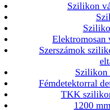
Szilikon v
Szi
Szilik
Elektromosan v
Szerszámok szilik
el
Szilikon
Fémdetektorral de
TKK szilikon
1200 mm 