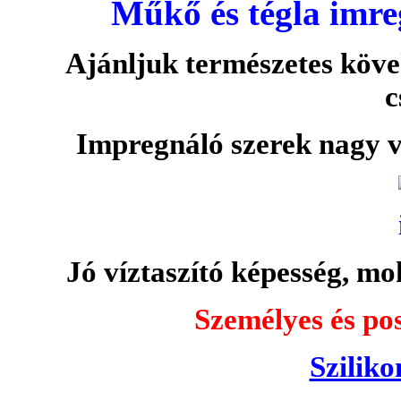
Műkő és tégla imre
Ajánljuk természetes köve
c
Impregnáló szerek nagy v
Jó víztaszító képesség, moh
Személyes és pos
Sziliko