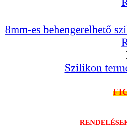
R
8mm-es behengerelhető szili
R
Szilikon term
FI
RENDELÉSE