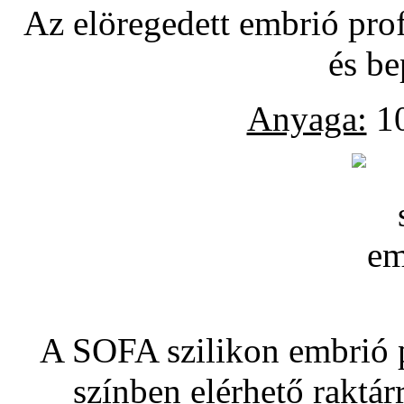
Az elöregedett embrió pro
és be
Anyaga:
10
A SOFA szilikon embrió pó
színben elérhető raktár