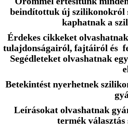
Örömmel értesítünk minden 
beindítottuk új szilikonokról
kaphatnak a szi
Érdekes cikkeket olvashatnak 
tulajdonságairól, fajtáiról és f
Segédleteket olvashatnak e
e
Betekintést nyerhetnek sziliko
gyá
Leírásokat olvashatnak gyá
termék választás 