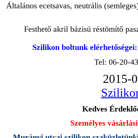
Általános ecetsavas, neutrális (semleges
Festhető akril bázisú réstömítő pa
Szilikon boltunk elérhetőségei
Tel: 06-20-4
2015-0
Sziliko
Kedves Érdeklőd
Személyes vásárlási
Murányi utcai szilikon szaküzletünk