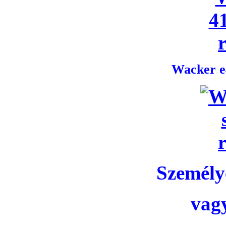
Wacker e4
Személye
vag