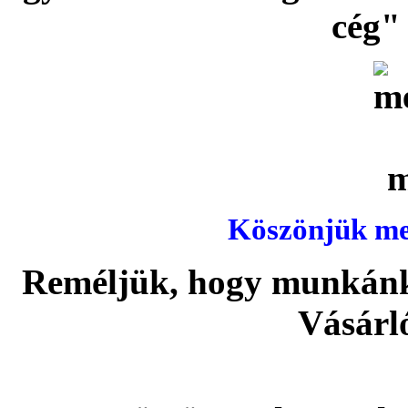
cég" 
Köszönjük meg
Reméljük, hogy munkánka
Vásárl