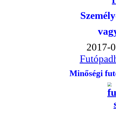
Személye
vag
2017-0
Futópadh
Minőségi fu