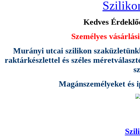
Sziliko
Kedves Érdeklőd
Személyes vásárlási
Murányi utcai szilikon szaküzletünk
raktárkészlettel és széles méretválas
s
Magánszemélyeket és ipa
Szil