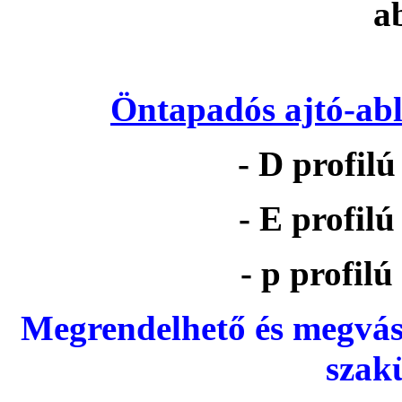
Öntapadós ajtó-abl
- D profil
- E profil
- p profil
Megrendelhető és megvás
szak