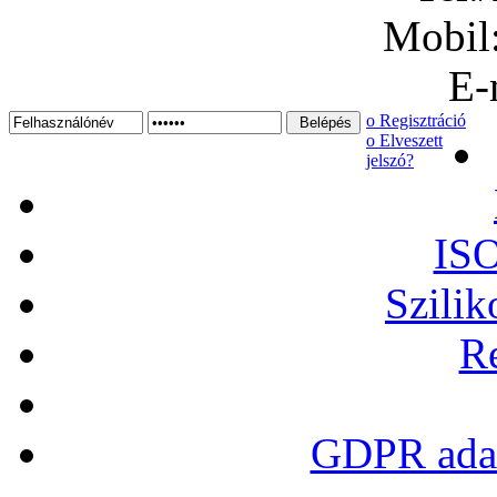
Mobil
E-
ο Regisztráció
ο Elveszett
jelszó?
ISO
Szilik
Re
GDPR adat