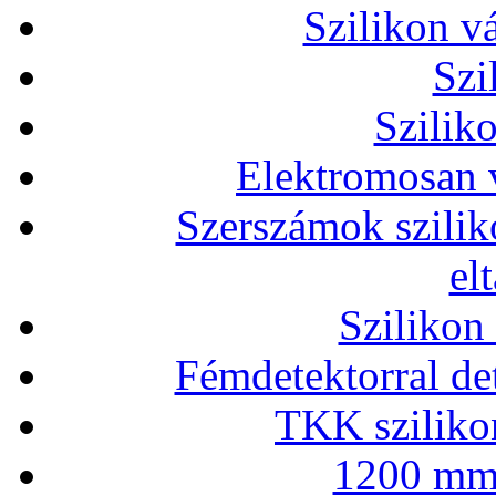
Szilikon v
Szi
Szilik
Elektromosan v
Szerszámok szilik
el
Szilikon
Fémdetektorral de
TKK szilikon
1200 mm 