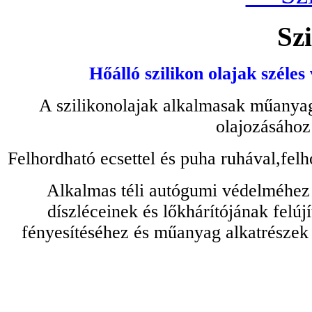
Szi
Hőálló szilikon olajak széles
A szilikonolajak alkalmasak műanyag
olajozásához
Felhordható ecsettel és puha ruhával,felh
Alkalmas téli autógumi védelméhez 
díszléceinek és lőkhárítójának felú
fényesítéséhez és műanyag alkatrészek