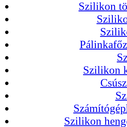
Szilikon t
Szilik
Szili
Pálinkafőz
Sz
Szilikon 
Csúsz
Sz
Számítógéph
Szilikon heng