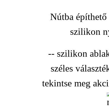
Nútba építhető 
szilikon n
-- szilikon abla
széles választé
tekintse meg akc