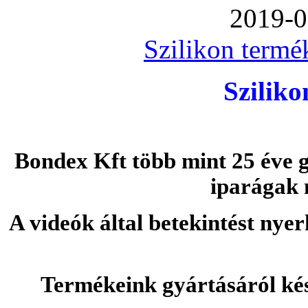
2019-0
Szilikon termé
Szilik
Bondex Kft több mint 25 éve g
iparágak 
A videók által betekintést nye
Termékeink gyártásáról ké