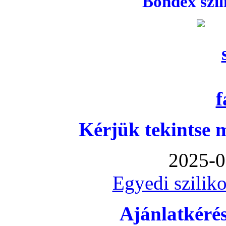
Bondex szi
Kérjük tekintse 
2025-0
Egyedi sziliko
Ajánlatkéré