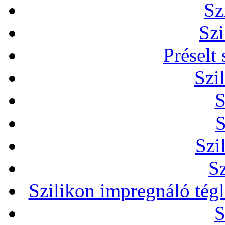
Sz
Szi
Préselt
Szi
S
S
Szi
Sz
Szilikon impregnáló tég
S