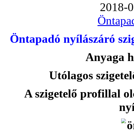
2018-0
Öntapa
Öntapadó nyílászáró szi
Anyaga h
Utólagos szigetel
A szigetelő profillal o
nyí