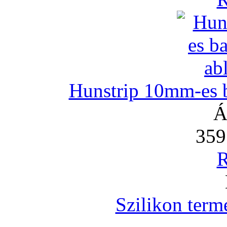
Hunstrip 10mm-es b
Á
359
R
Szilikon term