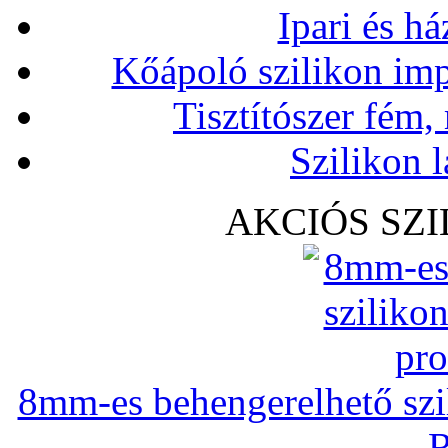
Ipari és há
Kőápoló szilikon imp
Tisztítószer fém,
Szilikon l
AKCIÓS SZ
8mm-es behengerelhető szili
R