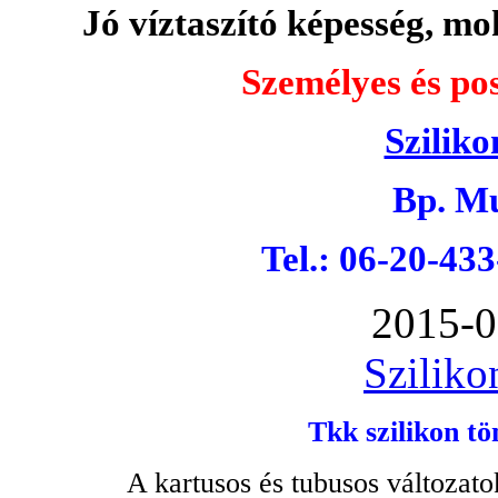
Jó víztaszító képesség, moh
Személyes és pos
Sziliko
Bp. Mu
Tel.: 06-20-43
2015-0
Sziliko
Tkk szilikon tö
A kartusos és tubusos változato