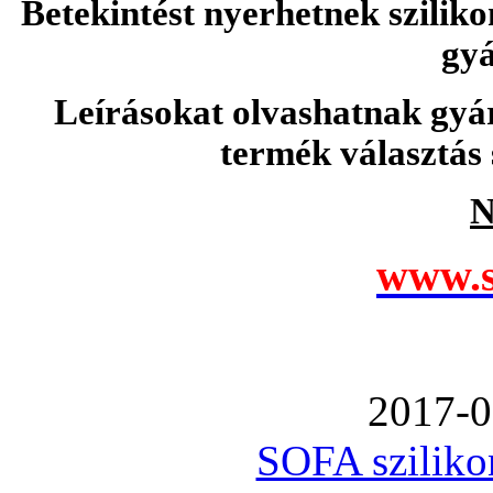
Betekintést nyerhetnek sziliko
gyá
Leírásokat olvashatnak gyá
termék választás 
N
www.s
2017-0
SOFA szilikon