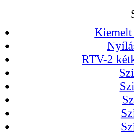
Kiemelt
Nyílá
RTV-2 két
Szi
Sz
Sz
Sz
Sz