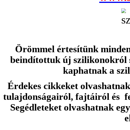
Örömmel értesítünk minden 
beindítottuk új szilikonokról
kaphatnak a szi
Érdekes cikkeket olvashatnak 
tulajdonságairól, fajtáiról és f
Segédleteket olvashatnak e
e