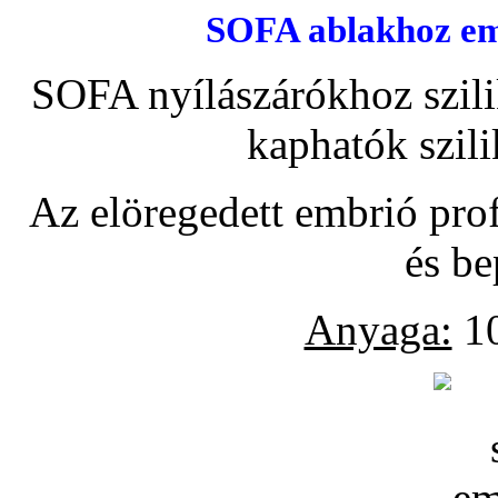
SOFA ablakhoz emb
SOFA nyílászárókhoz szili
kaphatók szil
Az elöregedett embrió pro
és be
Anyaga:
10