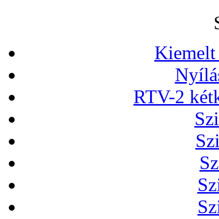
Kiemelt
Nyílá
RTV-2 két
Szi
Sz
Sz
Sz
Sz