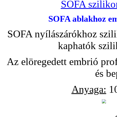
SOFA szilikon
SOFA ablakhoz emb
SOFA nyílászárókhoz szili
kaphatók szil
Az elöregedett embrió pro
és be
Anyaga:
10