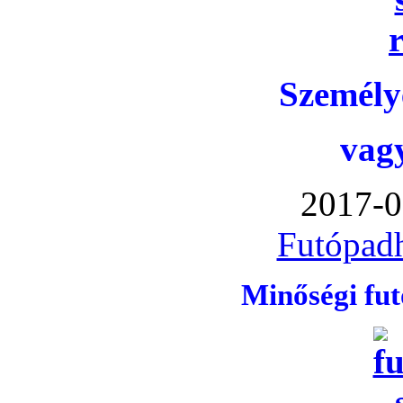
Személye
vag
2017-0
Futópadh
Minőségi fu