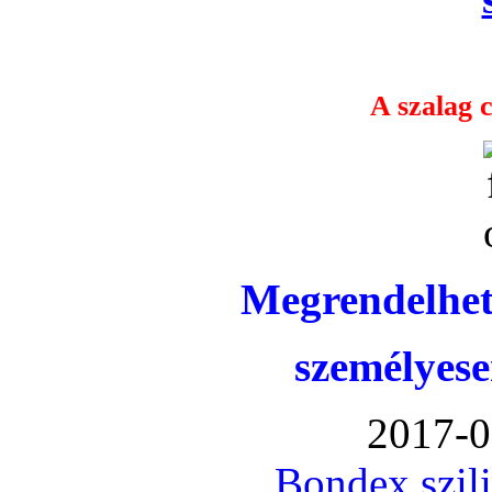
A szalag c
Megrendelhet
személyese
2017-0
Bondex szil