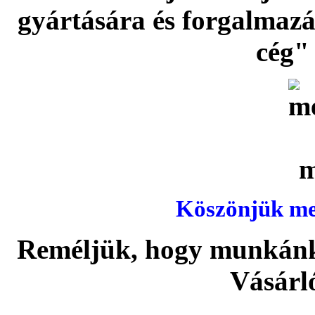
gyártására és forgalmaz
cég" 
Köszönjük meg
Reméljük, hogy munkánka
Vásárl