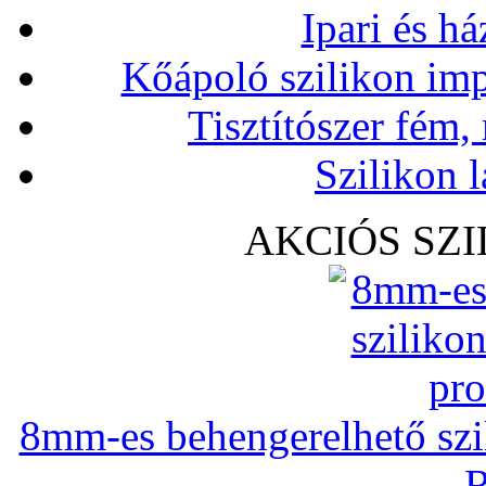
Ipari és há
Kőápoló szilikon imp
Tisztítószer fém,
Szilikon l
AKCIÓS SZ
8mm-es behengerelhető szili
R