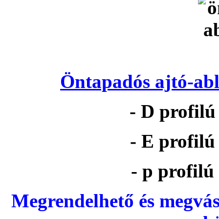
Öntapadós ajtó-abl
- D profil
- E profil
- p profil
Megrendelhető és megvás