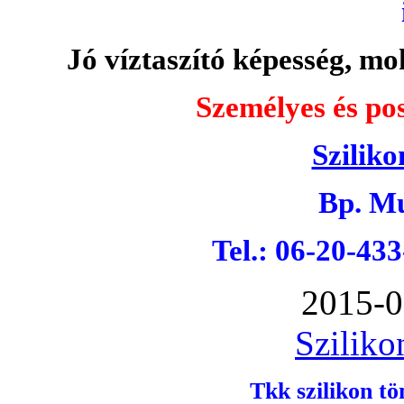
Jó víztaszító képesség, moh
Személyes és pos
Sziliko
Bp. Mu
Tel.: 06-20-43
2015-0
Sziliko
Tkk szilikon tö