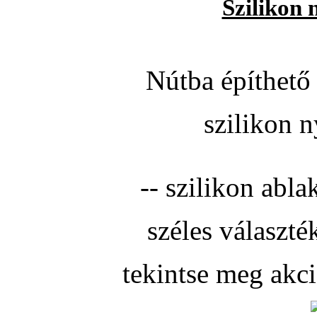
Szilikon 
Nútba építhető 
szilikon n
-- szilikon abla
széles választé
tekintse meg akc