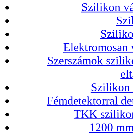
Szilikon v
Szi
Szilik
Elektromosan v
Szerszámok szilik
el
Szilikon
Fémdetektorral de
TKK szilikon
1200 mm 