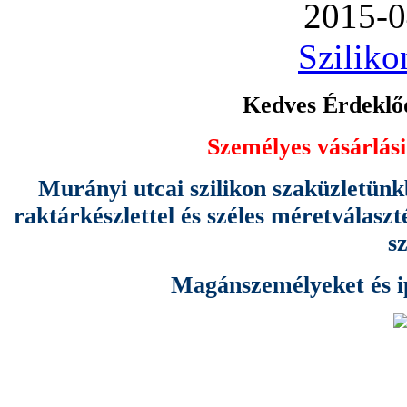
2015-0
Sziliko
Kedves Érdeklőd
Személyes vásárlási
Murányi utcai szilikon szaküzletünk
raktárkészlettel és széles méretválas
s
Magánszemélyeket és ipa