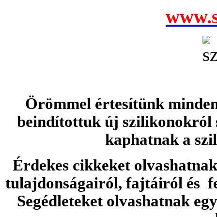
www.s
Örömmel értesítünk minden 
beindítottuk új szilikonokról
kaphatnak a szi
Érdekes cikkeket olvashatnak 
tulajdonságairól, fajtáiról és f
Segédleteket olvashatnak e