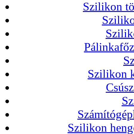
Szilikon t
Szilik
Szili
Pálinkafőz
Sz
Szilikon 
Csúsz
Sz
Számítógéph
Szilikon heng