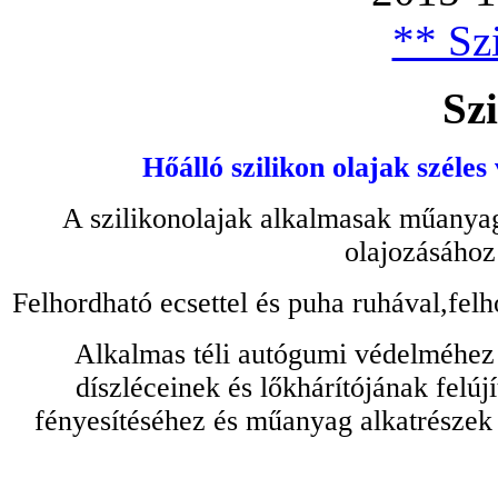
** Szi
Szi
Hőálló szilikon olajak széles
A szilikonolajak alkalmasak műanyag
olajozásához
Felhordható ecsettel és puha ruhával,felh
Alkalmas téli autógumi védelméhez 
díszléceinek és lőkhárítójának felú
fényesítéséhez és műanyag alkatrészek