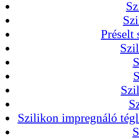
Sz
Szi
Préselt
Szi
S
S
Szi
Sz
Szilikon impregnáló tég
S