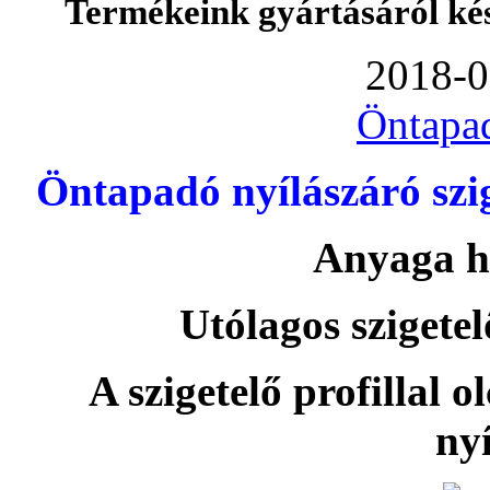
Termékeink gyártásáról ké
2018-0
Öntapa
Öntapadó nyílászáró szi
Anyaga h
Utólagos szigetel
A szigetelő profillal o
nyí