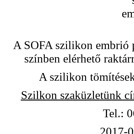
A SOFA szilikon embrió pó
színben elérhető raktár
A szilikon tömítése
Szilkon szaküzletünk c
Tel.: 
2017-0