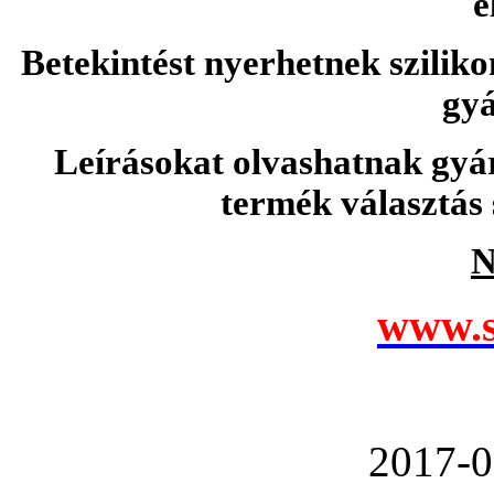
e
Betekintést nyerhetnek sziliko
gyá
Leírásokat olvashatnak gyá
termék választás 
N
www.s
2017-0