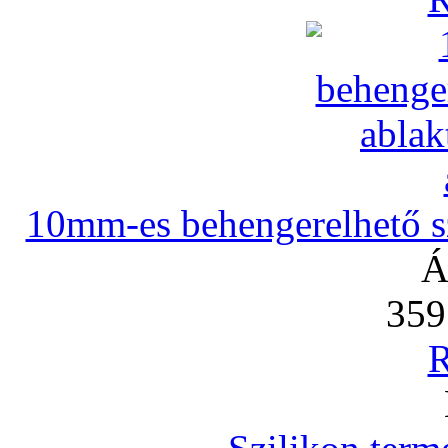
10mm-es behengerelhető szi
Á
359
R