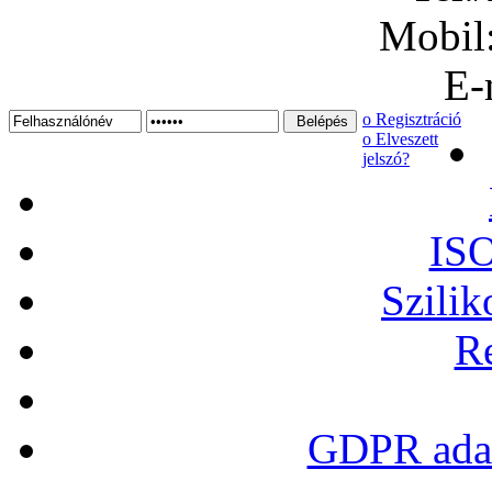
Mobil
E-
ο Regisztráció
ο Elveszett
jelszó?
ISO
Szilik
Re
GDPR adat