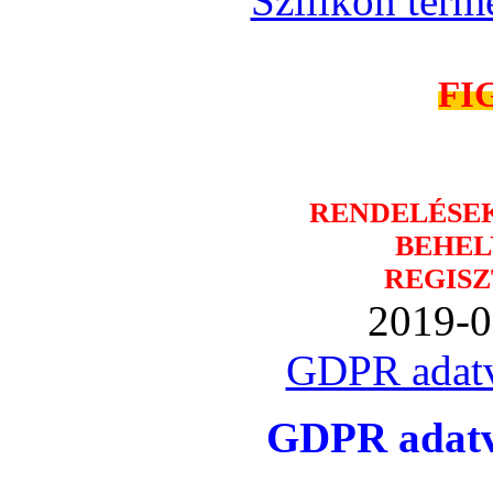
Szilikon term
FI
RENDELÉSE
BEHEL
REGISZ
2019-0
GDPR adatv
GDPR adatvé