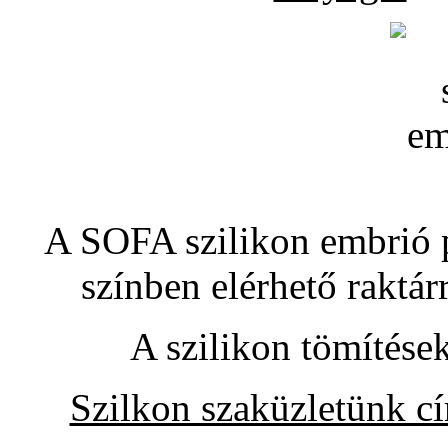
A SOFA szilikon embrió pó
színben elérhető raktár
A szilikon tömítése
Szilkon szaküzletünk c