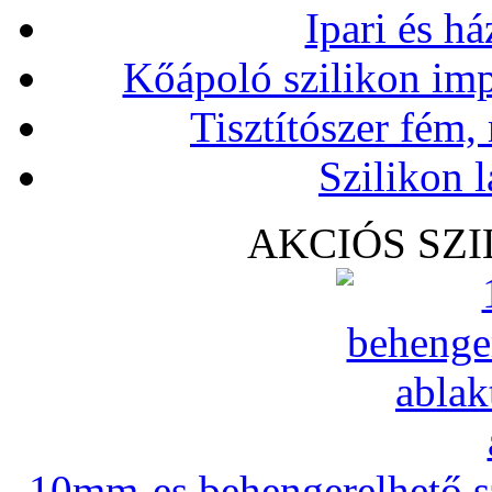
Ipari és há
Kőápoló szilikon imp
Tisztítószer fém,
Szilikon l
AKCIÓS SZ
10mm-es behengerelhető szi