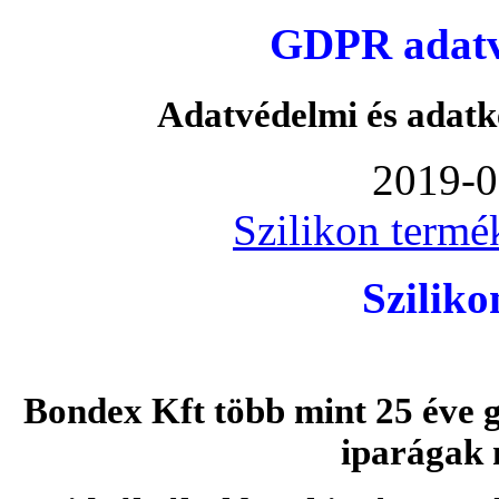
GDPR adatvé
Adatvédelmi és adatk
2019-0
Szilikon termé
Szilik
Bondex Kft több mint 25 éve g
iparágak 