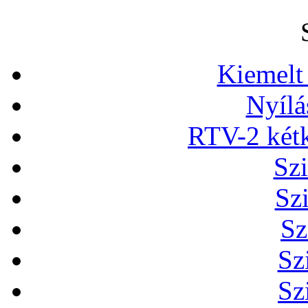
Kiemelt
Nyílá
RTV-2 két
Szi
Sz
Sz
Sz
Sz