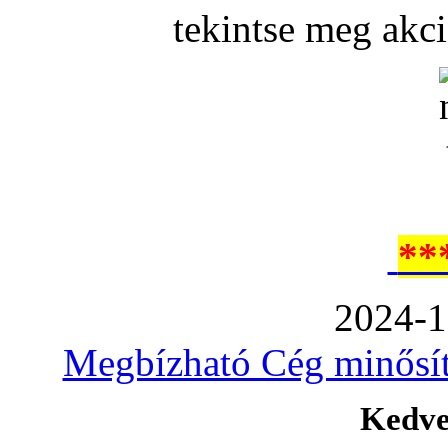
tekintse meg akc
**
2024-1
Megbízható Cég minősíté
Kedve