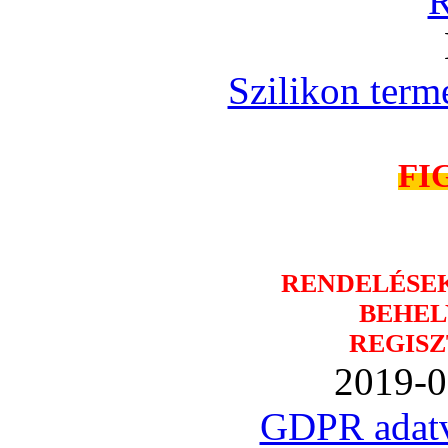
R
Szilikon term
FI
RENDELÉSE
BEHEL
REGISZ
2019-0
GDPR adatv