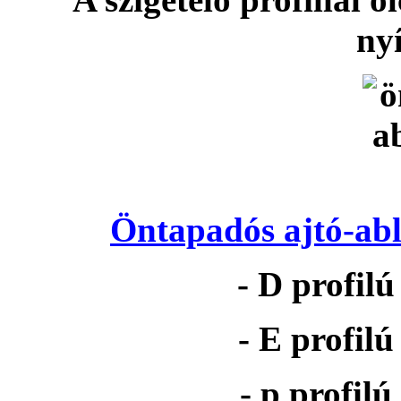
nyí
Öntapadós ajtó-abl
- D profil
- E profil
- p profil