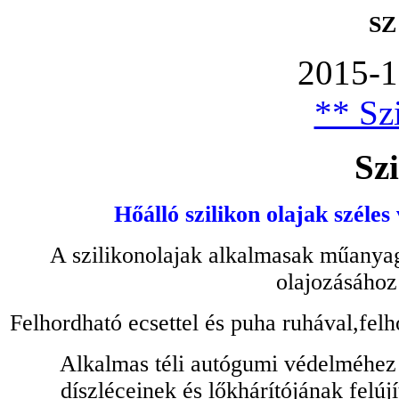
SZ
2015-1
** Szi
Szi
Hőálló szilikon olajak széles
A szilikonolajak alkalmasak műanyag
olajozásához
Felhordható ecsettel és puha ruhával,felh
Alkalmas téli autógumi védelméhez 
díszléceinek és lőkhárítójának felú