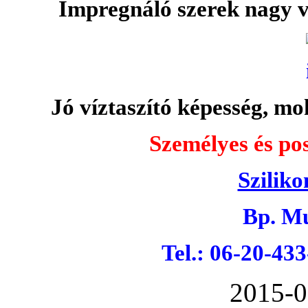
Impregnáló szerek nagy v
Jó víztaszító képesség, moh
Személyes és pos
Sziliko
Bp. Mu
Tel.: 06-20-43
2015-0