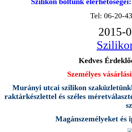
Szilikon boltunk elérhetőségei
Tel: 06-20-4
2015-0
Sziliko
Kedves Érdeklőd
Személyes vásárlási
Murányi utcai szilikon szaküzletünk
raktárkészlettel és széles méretválas
s
Magánszemélyeket és ipa