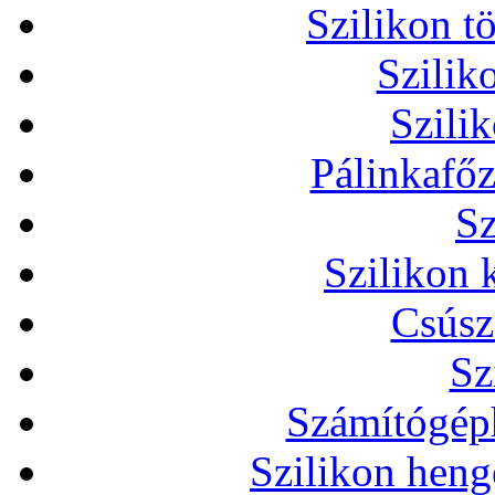
Szilikon t
Szilik
Szili
Pálinkafőz
Sz
Szilikon 
Csúsz
Sz
Számítógéph
Szilikon heng