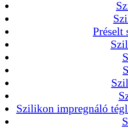
Sz
Szi
Préselt
Szi
S
S
Szi
Sz
Szilikon impregnáló tég
S