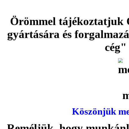
Örömmel tájékoztatjuk 
gyártására és forgalmaz
cég" 
Köszönjük meg
Reméljük, hogy munkánka