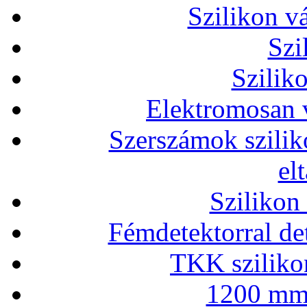
Szilikon v
Szi
Szilik
Elektromosan v
Szerszámok szilik
el
Szilikon
Fémdetektorral de
TKK szilikon
1200 mm 