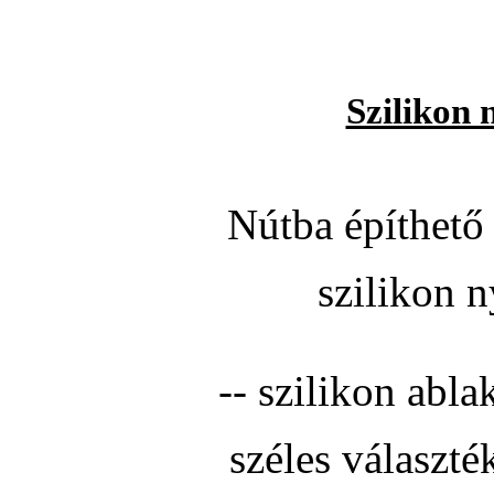
Szilikon 
Nútba építhető 
szilikon n
-- szilikon abla
széles választé