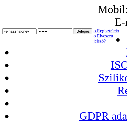
Mobil
E-
ο Regisztráció
ο Elveszett
jelszó?
ISO
Szilik
Re
GDPR adat