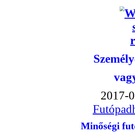
Személye
vag
2017-0
Futópadh
Minőségi fu