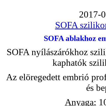
2017-0
SOFA szilikon
SOFA ablakhoz emb
SOFA nyílászárókhoz szili
kaphatók szil
Az elöregedett embrió pro
és be
Anyaga:
10