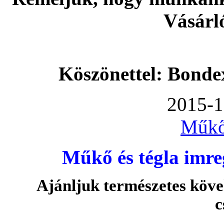
Vásárl
Köszönettel: Bonde
2015-1
Műkő
Műkő és tégla imre
Ajánljuk természetes köve
c