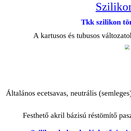
Sziliko
Tkk szilikon tö
A kartusos és tubusos változato
Általános ecetsavas, neutrális (semleges
Festhető akril bázisú réstömítő pa