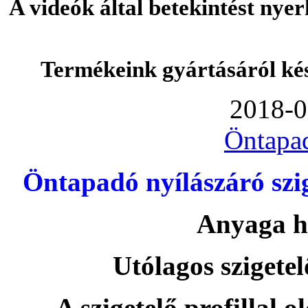
A videók által betekintést nye
Termékeink gyártásáról ké
2018-0
Öntapa
Öntapadó nyílászáró szi
Anyaga h
Utólagos szigetel
A szigetelő profillal o