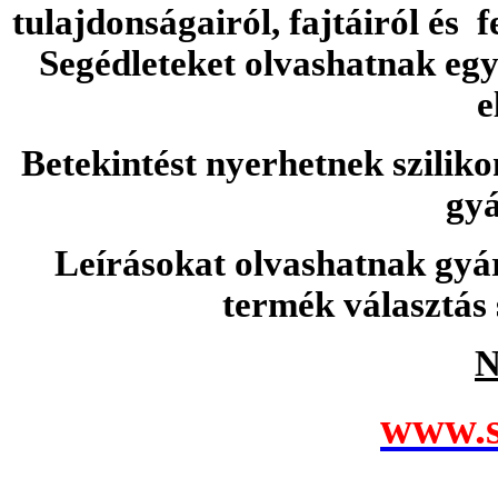
tulajdonságairól, fajtáiról és f
Segédleteket olvashatnak e
e
Betekintést nyerhetnek sziliko
gyá
Leírásokat olvashatnak gyá
termék választás 
N
www.s