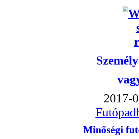
Személye
vag
2017-0
Futópadh
Minőségi fu