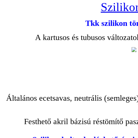
Sziliko
Tkk szilikon tö
A kartusos és tubusos változato
Általános ecetsavas, neutrális (semleges
Festhető akril bázisú réstömítő pa