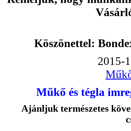
Vásárl
Köszönettel: Bonde
2015-1
Műkő
Műkő és tégla imre
Ajánljuk természetes köve
c