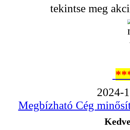
tekintse meg akc
**
2024-1
Megbízható Cég minősíté
Kedve