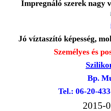
Impregnáló szerek nagy v
Jó víztaszító képesség, moh
Személyes és pos
Sziliko
Bp. Mu
Tel.: 06-20-43
2015-0