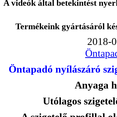
A videók által betekintést nye
Termékeink gyártásáról ké
2018-0
Öntapa
Öntapadó nyílászáró szi
Anyaga h
Utólagos szigetel
A szigetelő profillal o