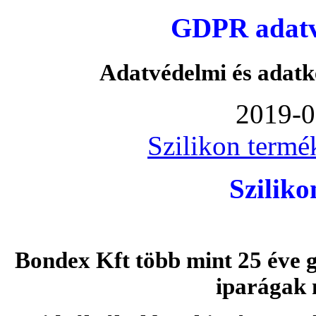
GDPR adatvé
Adatvédelmi és adatk
2019-0
Szilikon termé
Szilik
Bondex Kft több mint 25 éve g
iparágak 