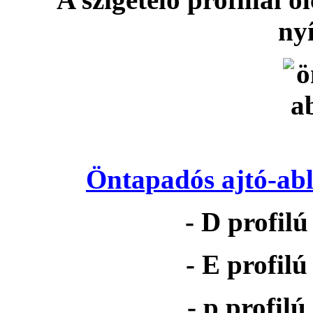
nyí
Öntapadós ajtó-abl
- D profil
- E profil
- p profil