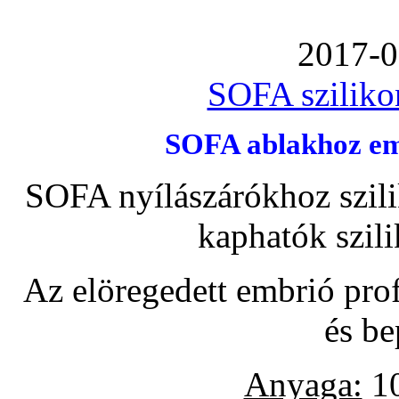
2017-0
SOFA szilikon
SOFA ablakhoz emb
SOFA nyílászárókhoz szili
kaphatók szil
Az elöregedett embrió pro
és be
Anyaga:
10