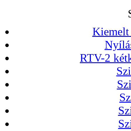
Kiemelt
Nyílá
RTV-2 két
Szi
Sz
Sz
Sz
Sz