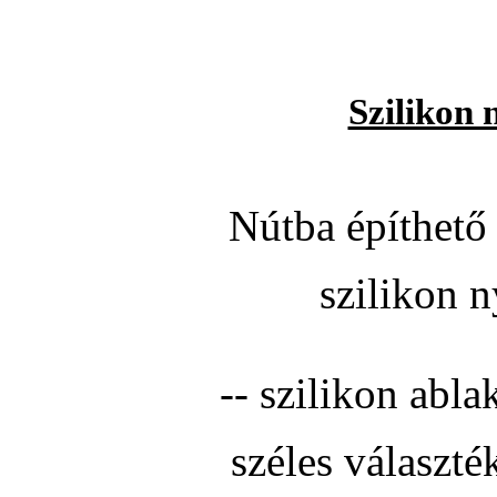
Szilikon 
Nútba építhető 
szilikon n
-- szilikon abla
széles választé