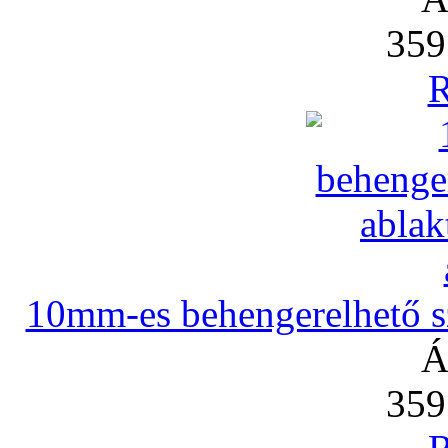
359
R
10mm-es behengerelhető szi
Á
359