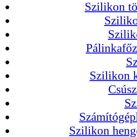
Szilikon t
Szilik
Szili
Pálinkafőz
Sz
Szilikon 
Csúsz
Sz
Számítógéph
Szilikon heng