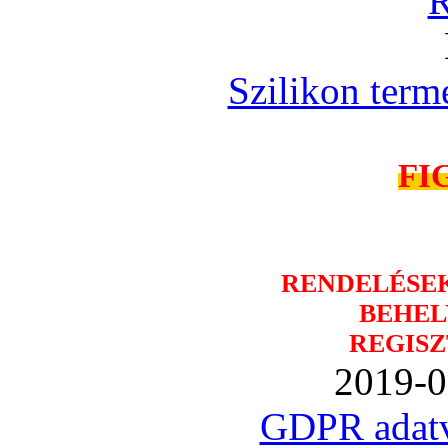
R
Szilikon term
FI
RENDELÉSE
BEHEL
REGISZ
2019-0
GDPR adatv