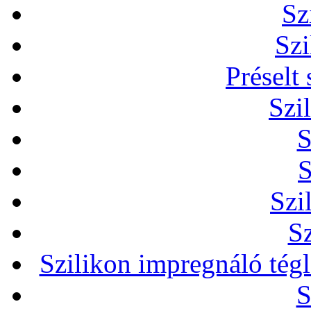
Sz
Szi
Préselt
Szi
S
S
Szi
Sz
Szilikon impregnáló tég
S