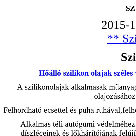
SZ
2015-1
** Szi
Szi
Hőálló szilikon olajak széles
A szilikonolajak alkalmasak műanyag
olajozásához
Felhordható ecsettel és puha ruhával,felh
Alkalmas téli autógumi védelméhez 
díszléceinek és lőkhárítójának felú