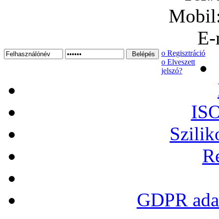
Mobil
E-
ο Regisztráció
ο Elveszett
jelszó?
ISO
Szilik
Re
GDPR adat