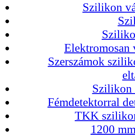
Szilikon v
Szi
Szilik
Elektromosan v
Szerszámok szilik
el
Szilikon
Fémdetektorral de
TKK szilikon
1200 mm 