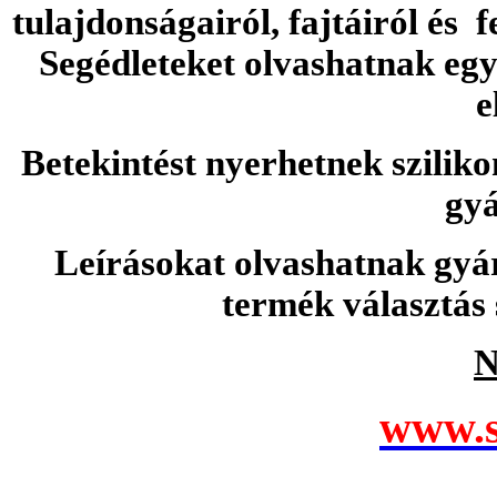
tulajdonságairól, fajtáiról és f
Segédleteket olvashatnak e
e
Betekintést nyerhetnek sziliko
gyá
Leírásokat olvashatnak gyá
termék választás 
N
www.s