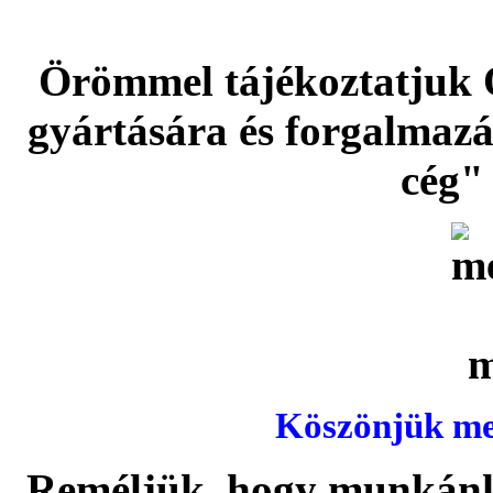
Örömmel tájékoztatjuk 
gyártására és forgalmaz
cég" 
Köszönjük meg
Reméljük, hogy munkánka