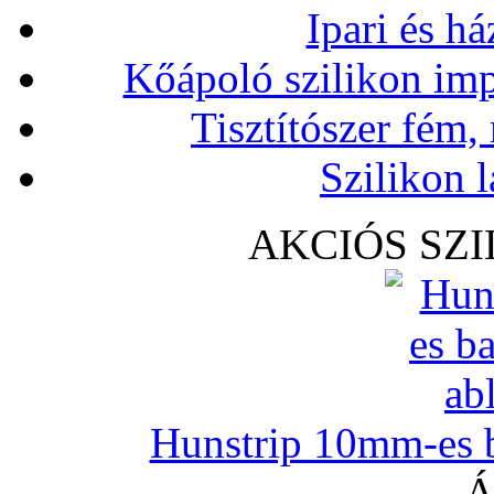
Ipari és há
Kőápoló szilikon imp
Tisztítószer fém,
Szilikon l
AKCIÓS SZ
Hunstrip 10mm-es b
Á