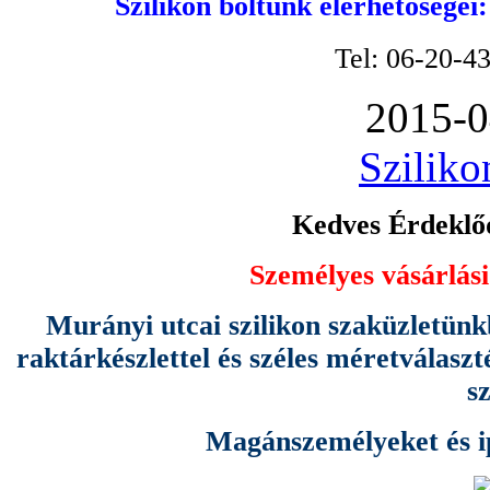
Szilikon boltunk elérhetőségei
Tel: 06-20-4
2015-0
Sziliko
Kedves Érdeklőd
Személyes vásárlási
Murányi utcai szilikon szaküzletünk
raktárkészlettel és széles méretválas
s
Magánszemélyeket és ipa