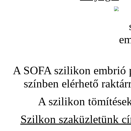
A SOFA szilikon embrió pó
színben elérhető raktár
A szilikon tömítése
Szilkon szaküzletünk c