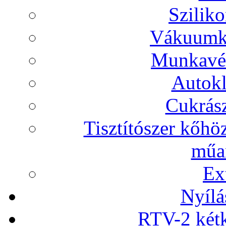
Sziliko
Vákuumka
Munkavéd
Autokl
Cukrász
Tisztítószer kőhö
műan
Ex
Nyílá
RTV-2 két