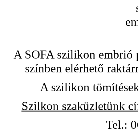
A SOFA szilikon embrió pó
színben elérhető raktár
A szilikon tömítése
Szilkon szaküzletünk c
Tel.: 