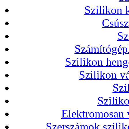
Szilikon 
Csúsz
Sz
Számítógéph
Szilikon heng
Szilikon v
Szi
Szilik
Elektromosan v
Szerszámok szilik