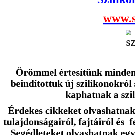
www.s
Örömmel értesítünk minden 
beindítottuk új szilikonokról
kaphatnak a szi
Érdekes cikkeket olvashatnak 
tulajdonságairól, fajtáiról és f
Segédleteket olvashatnak e