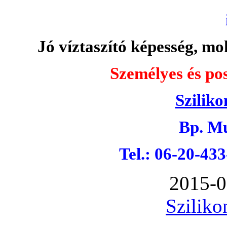
Jó víztaszító képesség, moh
Személyes és pos
Sziliko
Bp. Mu
Tel.: 06-20-43
2015-0
Sziliko