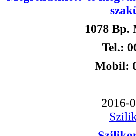
szak
1078 Bp. 
Tel.: 
Mobil: 
2016-0
Szili
Szilik