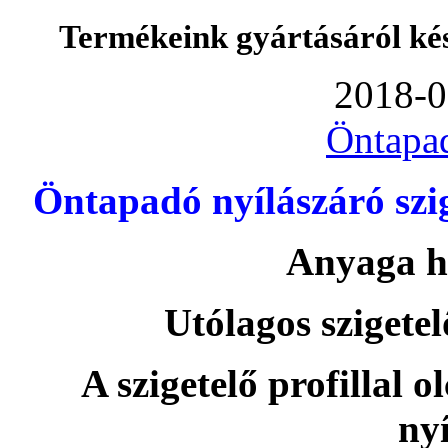
Termékeink gyártásáról ké
2018-0
Öntapa
Öntapadó nyílászáró szi
Anyaga h
Utólagos szigetel
A szigetelő profillal o
nyí