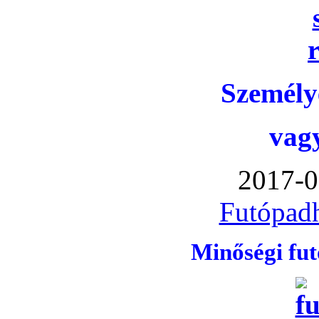
Személye
vag
2017-0
Futópadh
Minőségi fu