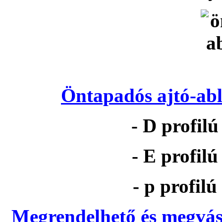
Öntapadós ajtó-abl
- D profil
- E profil
- p profil
Megrendelhető és megvás