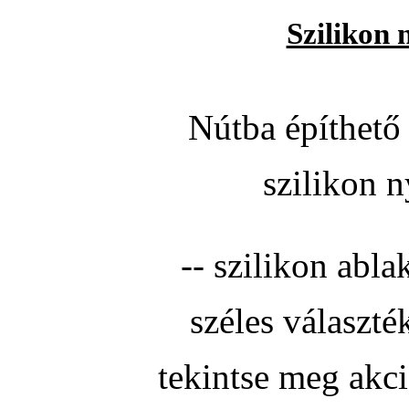
Szilikon 
Nútba építhető 
szilikon n
-- szilikon abla
széles választé
tekintse meg akc