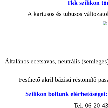
Tkk szilikon tö
A kartusos és tubusos változato
Általános ecetsavas, neutrális (semleges
Festhető akril bázisú réstömítő pa
Szilikon boltunk elérhetőségei
Tel: 06-20-4