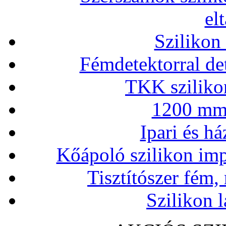
el
Szilikon
Fémdetektorral de
TKK szilikon
1200 mm 
Ipari és há
Kőápoló szilikon imp
Tisztítószer fém,
Szilikon l