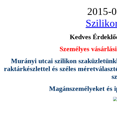
2015-0
Sziliko
Kedves Érdeklőd
Személyes vásárlási
Murányi utcai szilikon szaküzletünk
raktárkészlettel és széles méretválas
s
Magánszemélyeket és ipa