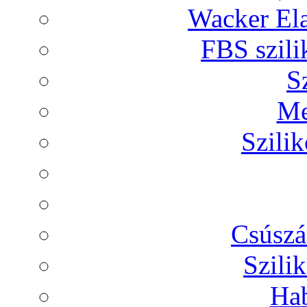
Wacker Ela
FBS szili
S
Me
Szili
Csúszá
Szili
Hab