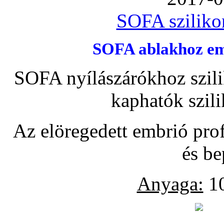
SOFA szilikon
SOFA ablakhoz emb
SOFA nyílászárókhoz szili
kaphatók szil
Az elöregedett embrió pro
és be
Anyaga:
10