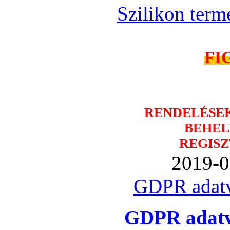
Szilikon term
FI
RENDELÉSE
BEHEL
REGISZ
2019-0
GDPR adatv
GDPR adatvé