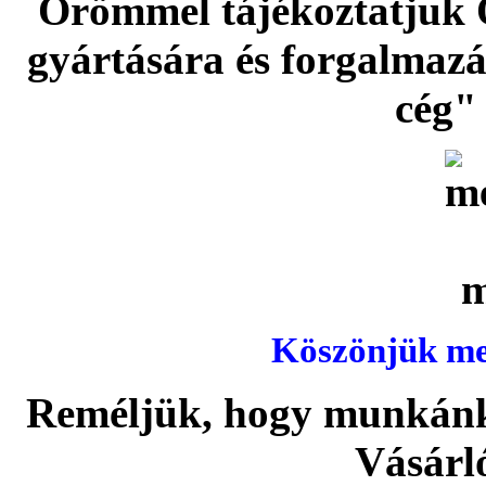
Örömmel tájékoztatjuk 
gyártására és forgalmaz
cég" 
Köszönjük meg
Reméljük, hogy munkánka
Vásárl