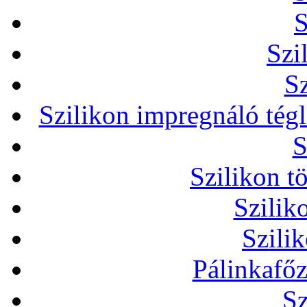
S
Szi
Sz
Szilikon impregnáló tég
S
Szilikon t
Szilik
Szili
Pálinkafőz
Sz