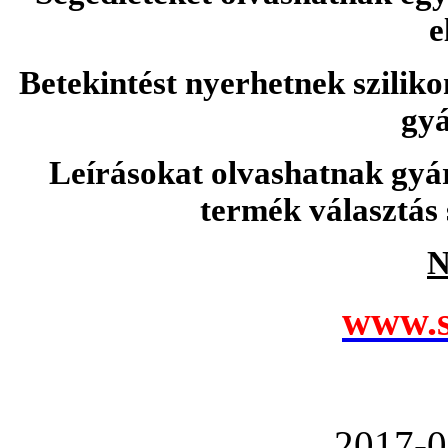
e
Betekintést nyerhetnek sziliko
gyá
Leírásokat olvashatnak gyá
termék választás 
N
www.s
2017-0