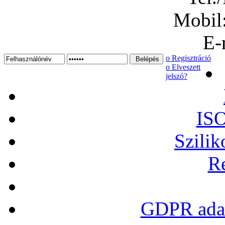
Mobil
E-
ο Regisztráció
ο Elveszett
jelszó?
ISO
Szilik
Re
GDPR adat