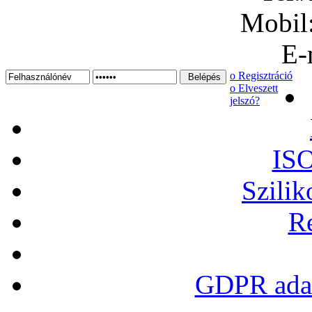
Mobil
E-
ο Regisztráció
ο Elveszett
jelszó?
ISO
Szilik
Re
GDPR adat