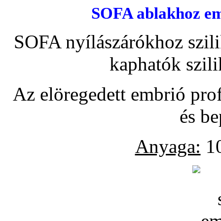
SOFA ablakhoz emb
SOFA nyílászárókhoz szili
kaphatók szil
Az elöregedett embrió pro
és be
Anyaga:
10