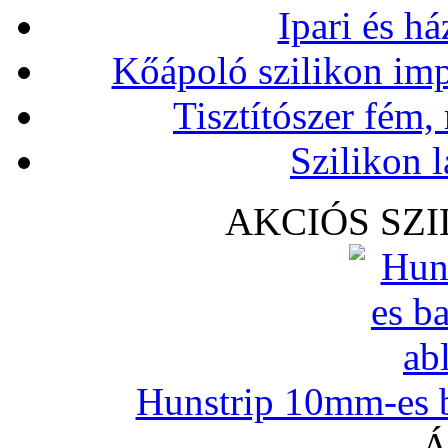
Ipari és há
Kőápoló szilikon imp
Tisztítószer fém,
Szilikon l
AKCIÓS SZ
Hunstrip 10mm-es b
Á