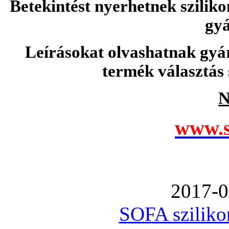
Betekintést nyerhetnek sziliko
gyá
Leírásokat olvashatnak gyá
termék választás 
N
www.s
2017-0
SOFA szilikon