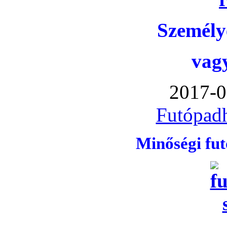
Személye
vag
2017-0
Futópadh
Minőségi fu