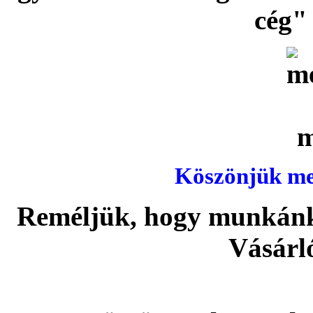
cég" 
Köszönjük meg
Reméljük, hogy munkánka
Vásárl