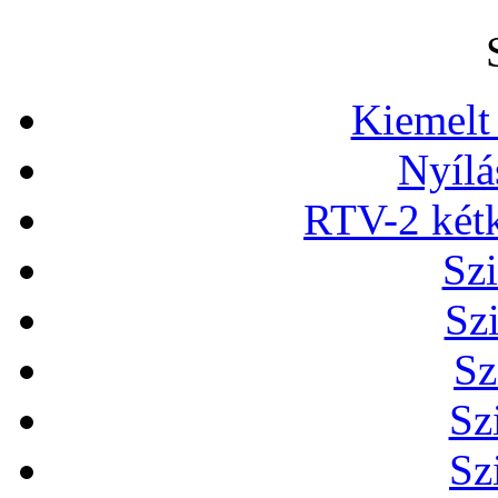
Kiemelt
Nyílá
RTV-2 két
Szi
Sz
Sz
Sz
Sz