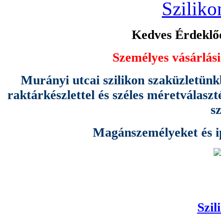
Sziliko
Kedves Érdeklőd
Személyes vásárlási
Murányi utcai szilikon szaküzletünk
raktárkészlettel és széles méretválas
s
Magánszemélyeket és ipa
Szil