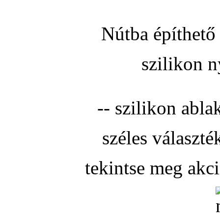
Nútba építhető 
szilikon n
-- szilikon abla
széles választé
tekintse meg akc