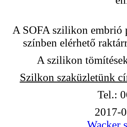
A SOFA szilikon embrió pó
színben elérhető raktár
A szilikon tömítése
Szilkon szaküzletünk c
Tel.: 
2017-0
Wacker s