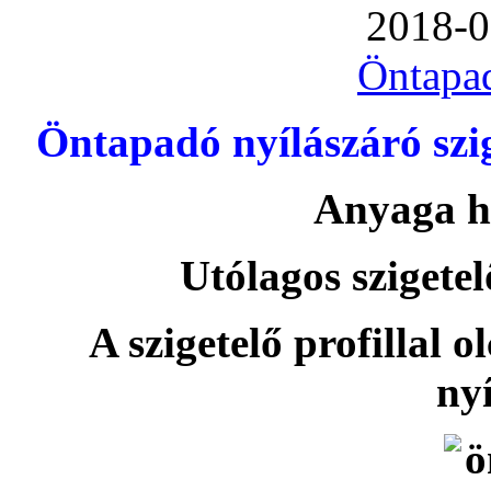
2018-0
Öntapa
Öntapadó nyílászáró szi
Anyaga h
Utólagos szigetel
A szigetelő profillal o
nyí