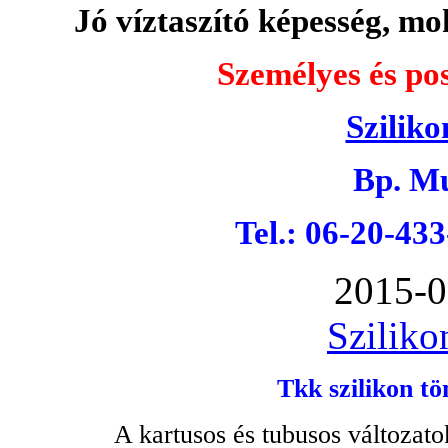
Jó víztaszító képesség, moh
Személyes és pos
Sziliko
Bp. Mu
Tel.: 06-20-43
2015-0
Sziliko
Tkk szilikon tö
A kartusos és tubusos változato