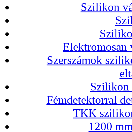
Szilikon v
Szi
Szilik
Elektromosan v
Szerszámok szilik
el
Szilikon
Fémdetektorral de
TKK szilikon
1200 mm 