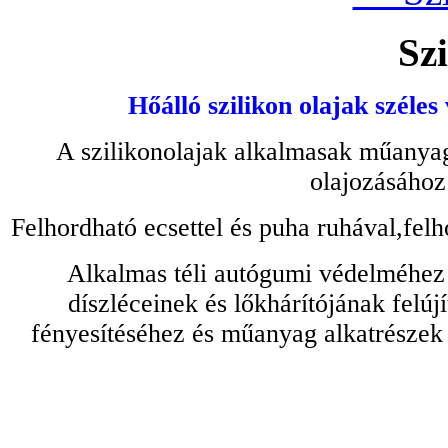
Szi
Hőálló szilikon olajak széles
A szilikonolajak alkalmasak műanyag
olajozásához
Felhordható ecsettel és puha ruhával,felh
Alkalmas téli autógumi védelméhez 
díszléceinek és lőkhárítójának felú
fényesítéséhez és műanyag alkatrészek