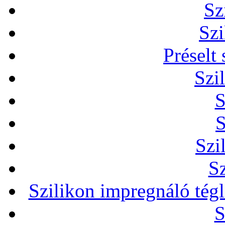
Sz
Szi
Préselt
Szi
S
S
Szi
Sz
Szilikon impregnáló tég
S