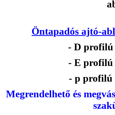
Öntapadós ajtó-abl
- D profil
- E profil
- p profil
Megrendelhető és megvás
szak