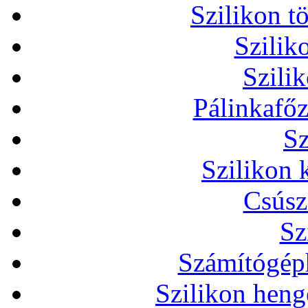
Szilikon t
Szilik
Szili
Pálinkafőz
Sz
Szilikon 
Csúsz
Sz
Számítógéph
Szilikon heng