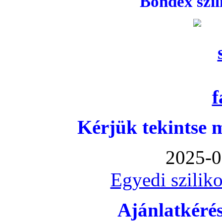
Bondex szi
Kérjük tekintse 
2025-0
Egyedi sziliko
Ajánlatkéré