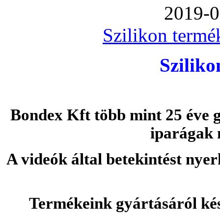
2019-0
Szilikon termé
Szilik
Bondex Kft több mint 25 éve g
iparágak 
A videók által betekintést nye
Termékeink gyártásáról ké