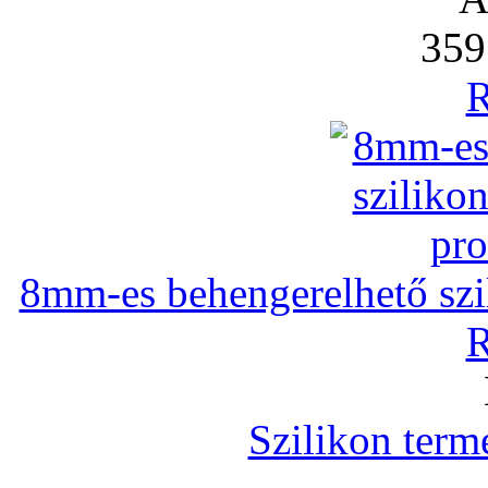
359
R
8mm-es behengerelhető szili
R
Szilikon term