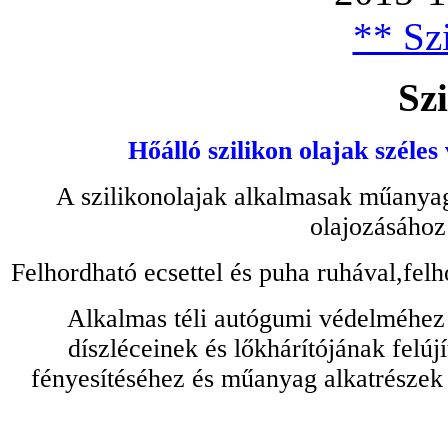
** Szi
Szi
Hőálló szilikon olajak széles
A szilikonolajak alkalmasak műanyag
olajozásához
Felhordható ecsettel és puha ruhával,felh
Alkalmas téli autógumi védelméhez 
díszléceinek és lőkhárítójának felú
fényesítéséhez és műanyag alkatrészek