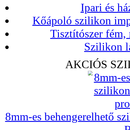
Ipari és há
Kőápoló szilikon imp
Tisztítószer fém,
Szilikon l
AKCIÓS SZ
8mm-es behengerelhető szili
R