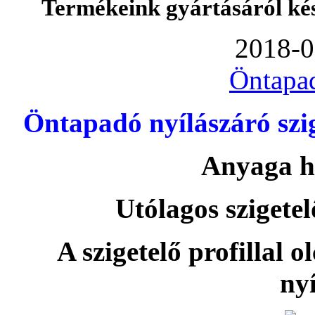
Termékeink gyártásáról ké
2018-0
Öntapa
Öntapadó nyílászáró szi
Anyaga h
Utólagos szigetel
A szigetelő profillal o
nyí