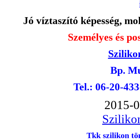
Jó víztaszító képesség, moh
Személyes és pos
Sziliko
Bp. Mu
Tel.: 06-20-43
2015-0
Sziliko
Tkk szilikon tö