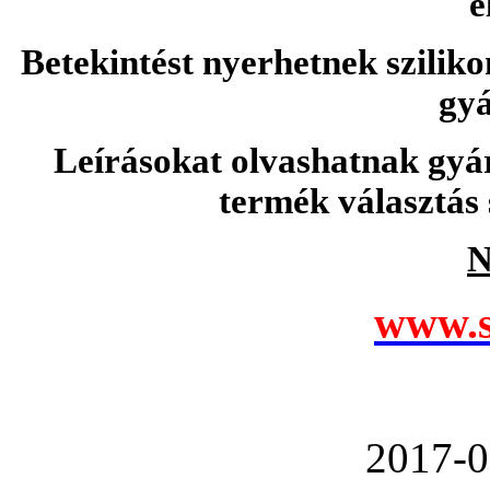
e
Betekintést nyerhetnek sziliko
gyá
Leírásokat olvashatnak gyá
termék választás 
N
www.s
2017-0