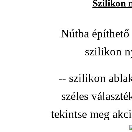
Szilikon 
Nútba építhető 
szilikon n
-- szilikon abla
széles választé
tekintse meg akc