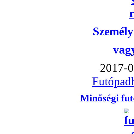
Személye
vag
2017-0
Futópadh
Minőségi fu