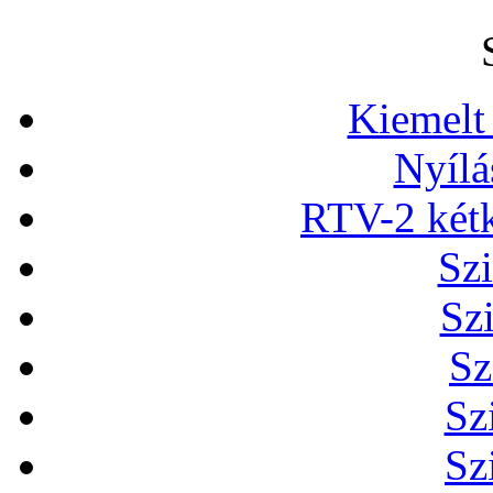
Kiemelt
Nyílá
RTV-2 két
Szi
Sz
Sz
Sz
Sz