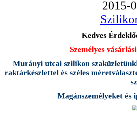
2015-0
Sziliko
Kedves Érdeklőd
Személyes vásárlási
Murányi utcai szilikon szaküzletünk
raktárkészlettel és széles méretválas
s
Magánszemélyeket és ipa