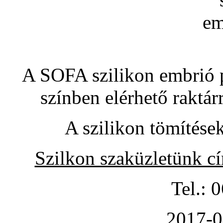
A SOFA szilikon embrió pó
színben elérhető raktár
A szilikon tömítése
Szilkon szaküzletünk c
Tel.: 
2017-0