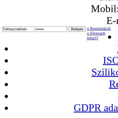
Mobil
E-
ο Regisztráció
ο Elveszett
jelszó?
ISO
Szilik
Re
GDPR adat