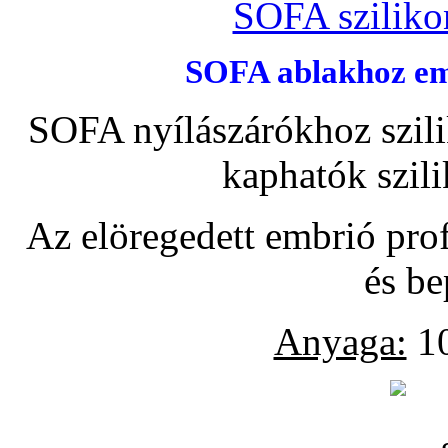
SOFA szilikon
SOFA ablakhoz emb
SOFA nyílászárókhoz szili
kaphatók szil
Az elöregedett embrió pro
és be
Anyaga:
10