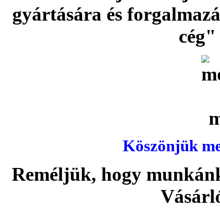
gyártására és forgalmaz
cég" 
Köszönjük meg
Reméljük, hogy munkánka
Vásárl