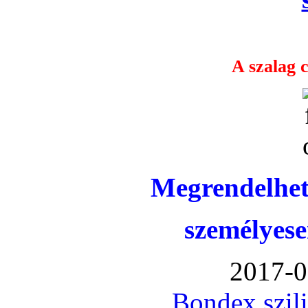
A szalag c
Megrendelhet
személyese
2017-0
Bondex szil