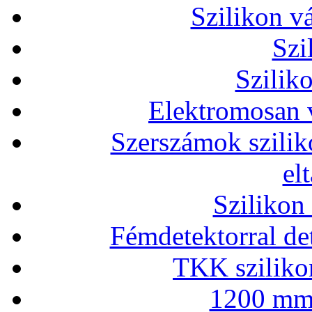
Szilikon v
Szi
Szilik
Elektromosan v
Szerszámok szilik
el
Szilikon
Fémdetektorral de
TKK szilikon
1200 mm 