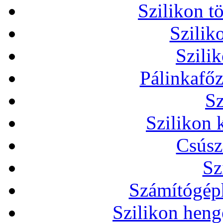
Szilikon t
Szilik
Szili
Pálinkafőz
Sz
Szilikon 
Csúsz
Sz
Számítógéph
Szilikon heng