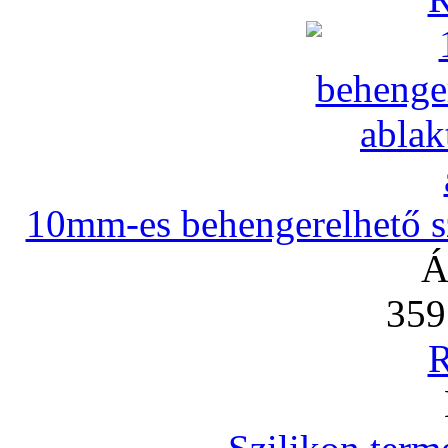
10mm-es behengerelhető szi
Á
359
R