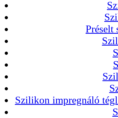
Sz
Szi
Préselt
Szi
S
S
Szi
Sz
Szilikon impregnáló tég
S