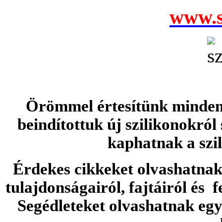
www.s
Örömmel értesítünk minden 
beindítottuk új szilikonokról
kaphatnak a szi
Érdekes cikkeket olvashatnak 
tulajdonságairól, fajtáiról és f
Segédleteket olvashatnak e