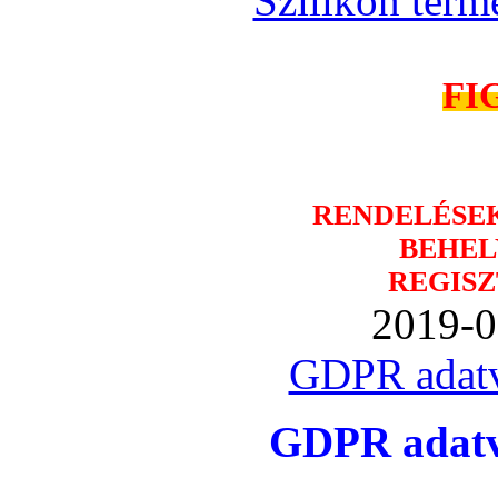
Szilikon term
FI
RENDELÉSE
BEHEL
REGISZ
2019-0
GDPR adatv
GDPR adatvé