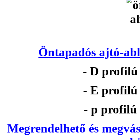
Öntapadós ajtó-abl
- D profil
- E profil
- p profil
Megrendelhető és megvás