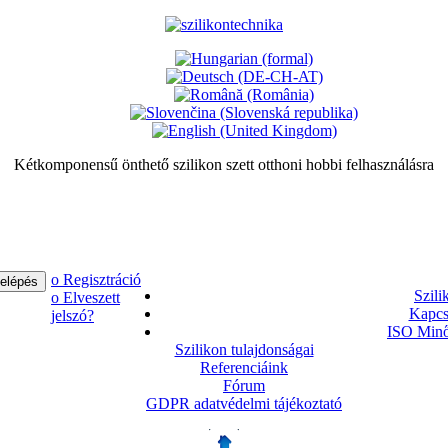
Kétkomponensű önthető szilikon szett otthoni hobbi felhasználásra
ο Regisztráció
Szili
ο Elveszett
Kapcs
jelszó?
ISO Minő
Szilikon tulajdonságai
Referenciáink
Fórum
GDPR adatvédelmi tájékoztató