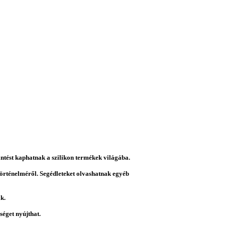
intést kaphatnak a szilikon termékek világába.
 történelméről. Segédleteket olvashatnak egyéb
k.
éget nyújthat.