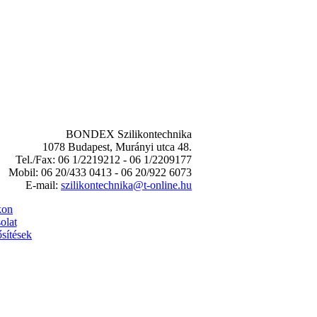
BONDEX Szilikontechnika
1078 Budapest, Murányi utca 48.
Tel./Fax: 06 1/2219212 - 06 1/2209177
Mobil: 06 20/433 0413 - 06 20/922 6073
E-mail:
szilikontechnika@t-online.hu
kon
olat
sítések