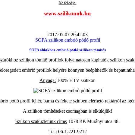
Ne feledje:
www.szilikonok.hu
2017-05-07 20:42:03
SOFA szilikon embrió pótló profil
SOFA ablakhoz embrió pótló szilikon tömítés
zárókhoz szilikon tömítő profilok folyamatosan kaphatók szilikon szak
elöregedett embrió profilok helyére könnyen beépíthetők és bepattintha
Anyaga:
100% HTV szilikon
ió pótló profil fehér, barna és fekete színben elérhető raktárról az igé
A szilikon tömítéseket csomagban is elküldjük!
Szilkon szaküzletünk címe:
1078 BP. Murányi utca 48.
Tel.: 06-1-221-9212