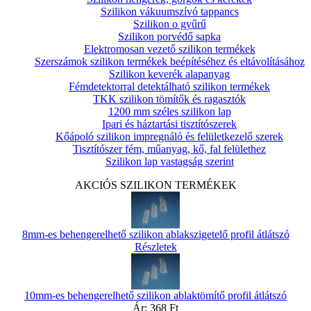
Szilikon vákuumszívó tappancs
Szilikon o gyűrű
Szilikon porvédő sapka
Elektromosan vezető szilikon termékek
Szerszámok szilikon termékek beépítéséhez és eltávolításához
Szilikon keverék alapanyag
Fémdetektorral detektálható szilikon termékek
TKK szilikon tömítők és ragasztók
1200 mm széles szilikon lap
Ipari és háztartási tisztítószerek
Kőápoló szilikon impregnáló és felületkezelő szerek
Tisztítószer fém, műanyag, kő, fal felülethez
Szilikon lap vastagság szerint
AKCIÓS SZILIKON TERMÉKEK
8mm-es behengerelhető szilikon ablakszigetelő profil átlátszó
Részletek
10mm-es behengerelhető szilikon ablaktömítő profil átlátszó
Ár:
368 Ft