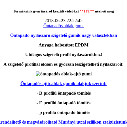
Termékeink gyártásáról készült videókat
**ITT**
nézheti meg
2018-06-23 22:22:42
Öntapadós ablak gumi
Öntapadó nyílászáró szigetelő gumik nagy választékban
Anyaga habosított EPDM
Utólagos szigetelő profil nyílászárókhoz!
A szigetelő profillal olcsón és gyorsan leszigetelheti nyílászáróit!
Öntapadós ajtó-ablak gumik alakjuk szerint:
- D profilú öntapadó tömítés
- E profilú öntapadó tömítés
- p profilú öntapadó tömítés
rendelhető és megvásárolható Murányi utcai szilikon szaküzletün