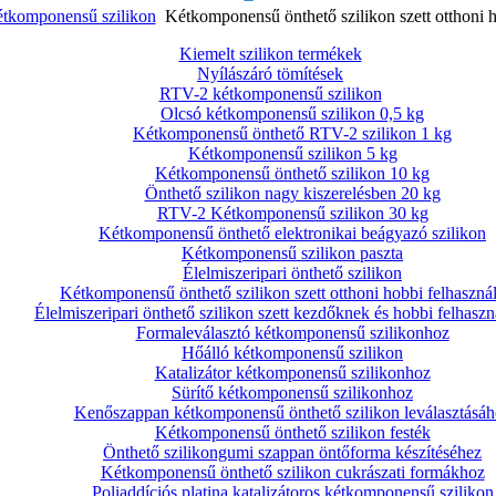
tkomponensű szilikon
Kétkomponensű önthető szilikon szett otthoni h
Kiemelt szilikon termékek
Nyílászáró tömítések
RTV-2 kétkomponensű szilikon
Olcsó kétkomponensű szilikon 0,5 kg
Kétkomponensű önthető RTV-2 szilikon 1 kg
Kétkomponensű szilikon 5 kg
Kétkomponensű önthető szilikon 10 kg
Önthető szilikon nagy kiszerelésben 20 kg
RTV-2 Kétkomponensű szilikon 30 kg
Kétkomponensű önthető elektronikai beágyazó szilikon
Kétkomponensű szilikon paszta
Élelmiszeripari önthető szilikon
Kétkomponensű önthető szilikon szett otthoni hobbi felhaszná
Élelmiszeripari önthető szilikon szett kezdőknek és hobbi felhasz
Formaleválasztó kétkomponensű szilikonhoz
Hőálló kétkomponensű szilikon
Katalizátor kétkomponensű szilikonhoz
Sürítő kétkomponensű szilikonhoz
Kenőszappan kétkomponensű önthető szilikon leválasztásáh
Kétkomponensű önthető szilikon festék
Önthető szilikongumi szappan öntőforma készítéséhez
Kétkomponensű önthető szilikon cukrászati formákhoz
Poliaddíciós platina katalizátoros kétkomponensű szilikon