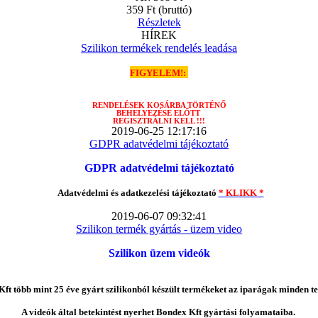
359 Ft
(bruttó)
Részletek
HÍREK
Szilikon termékek rendelés leadása
FIGYELEM!:
RENDELÉSEK
KOSÁRBA TÖRTÉNŐ
BEHELYEZÉSE ELŐTT
REGISZTRÁLNI KELL !!!
2019-06-25 12:17:16
GDPR adatvédelmi tájékoztató
GDPR adatvédelmi tájékoztató
Adatvédelmi és adatkezelési tájékoztató
* KLIKK *
2019-06-07 09:32:41
Szilikon termék gyártás - üzem video
Szilikon üzem videók
ft több mint 25 éve gyárt szilikonból készült termékeket az iparágak minden te
A videók által betekintést nyerhet Bondex Kft gyártási folyamataiba.