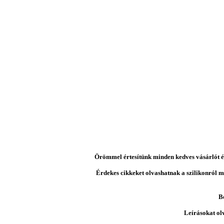
Örömmel értesítünk minden kedves vásárlót és 
Érdekes cikkeket olvashatnak a szilikonról mi
B
Leírásokat ol