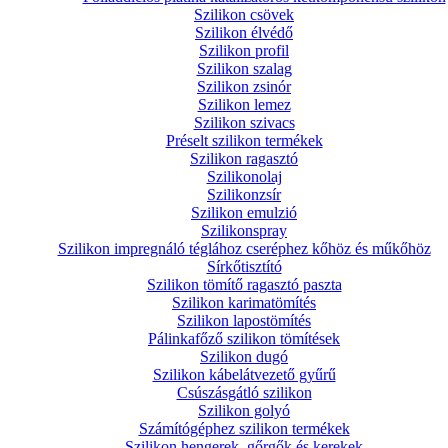
Szilikon csövek
Szilikon élvédő
Szilikon profil
Szilikon szalag
Szilikon zsinór
Szilikon lemez
Szilikon szivacs
Préselt szilikon termékek
Szilikon ragasztó
Szilikonolaj
Szilikonzsír
Szilikon emulzió
Szilikonspray
Szilikon impregnáló téglához cseréphez kőhöz és műkőhöz
Sírkőtisztító
Szilikon tömítő ragasztó paszta
Szilikon karimatömítés
Szilikon lapostömítés
Pálinkafőző szilikon tömítések
Szilikon dugó
Szilikon kábelátvezető gyűrű
Csúszásgátló szilikon
Szilikon golyó
Számítógéphez szilikon termékek
Szilikon hengerek, gőrgők és kerekek