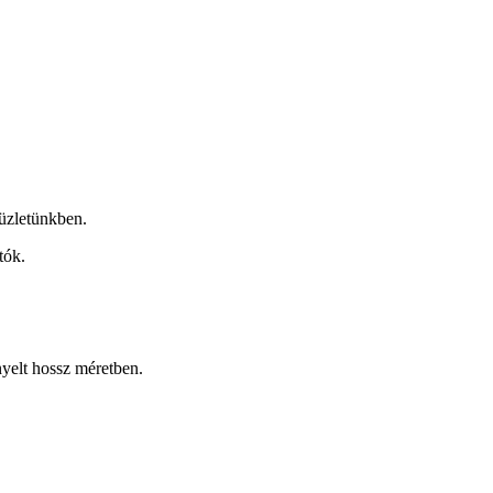
üzletünkben.
tók.
nyelt hossz méretben.