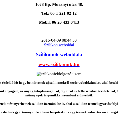
1078 Bp. Murányi utca 48.
Tel.: 06-1-221-92-12
Mobil: 06-20-433-0413
2016-04-09 08:44:30
Szilikon weboldal
Szilikonok weboldala
www.szilikonok.hu
érdeklődőt hogy beindítottuk új szilikonokról szóló weboldalunkat, ahol betek
nt anyagról, az anyag tulajdonságairól, fajtáiról és felhasználási területeiről,
műanyagok és gumikkal szembeni előnyeiről.
etekintést nyerhetnek szilikon üzemünkbe is, ahol a szilikon termék gyártás folyi
vashatnak gyártmányainkról ami beépítéskor vagy termék választás során segíts