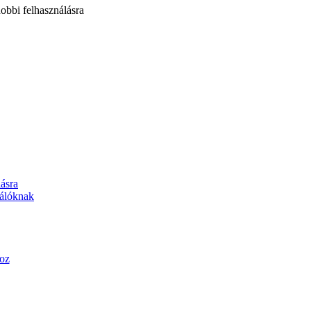
obbi felhasználásra
lásra
nálóknak
oz