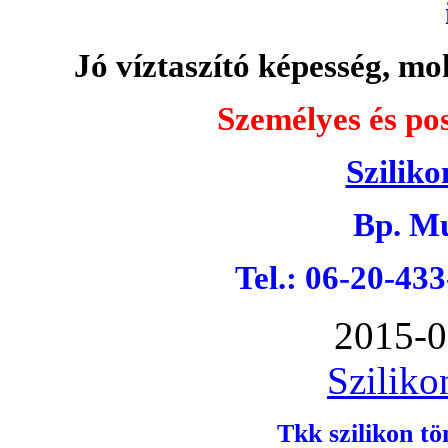
Jó víztaszító képesség, moh
Személyes és pos
Sziliko
Bp. Mu
Tel.: 06-20-43
2015-0
Sziliko
Tkk szilikon tö