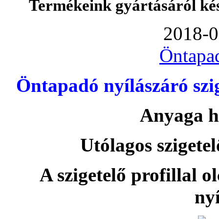
Termékeink gyártásáról ké
2018-0
Öntapa
Öntapadó nyílászáró szi
Anyaga h
Utólagos szigetel
A szigetelő profillal o
nyí