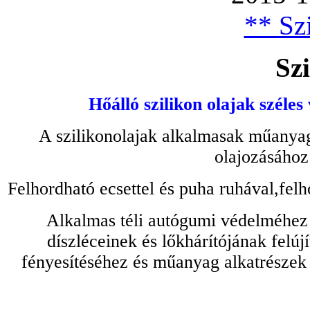
** Szi
Szi
Hőálló szilikon olajak széles
A szilikonolajak alkalmasak műanyag
olajozásához
Felhordható ecsettel és puha ruhával,felh
Alkalmas téli autógumi védelméhez 
díszléceinek és lőkhárítójának felú
fényesítéséhez és műanyag alkatrészek