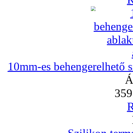
10mm-es behengerelhető szi
Á
359
R