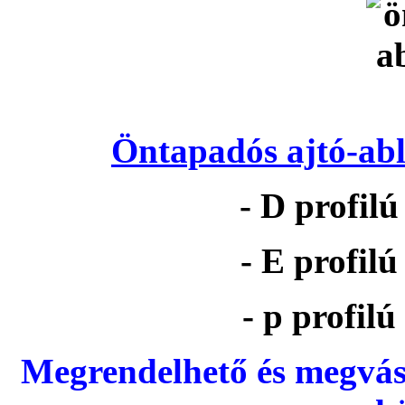
Öntapadós ajtó-abl
- D profil
- E profil
- p profil
Megrendelhető és megvás