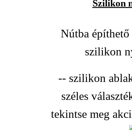
Szilikon 
Nútba építhető 
szilikon n
-- szilikon abla
széles választé
tekintse meg akc