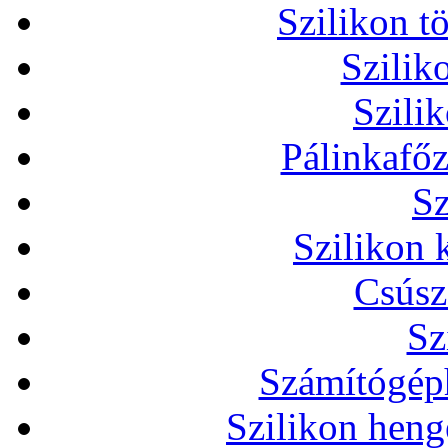
Szilikon t
Szilik
Szili
Pálinkafőz
Sz
Szilikon 
Csúsz
Sz
Számítógéph
Szilikon heng