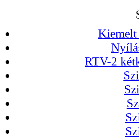
Kiemelt
Nyílá
RTV-2 két
Szi
Sz
Sz
Sz
Sz