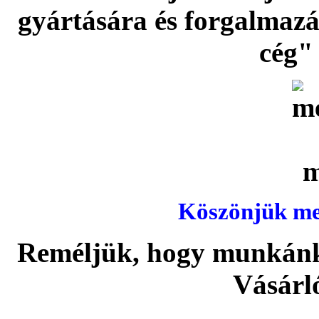
gyártására és forgalmaz
cég" 
Köszönjük meg
Reméljük, hogy munkánka
Vásárl