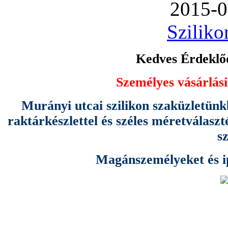
2015-0
Sziliko
Kedves Érdeklőd
Személyes vásárlási
Murányi utcai szilikon szaküzletünk
raktárkészlettel és széles méretválas
s
Magánszemélyeket és ipa