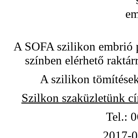
A SOFA szilikon embrió pó
színben elérhető raktár
A szilikon tömítése
Szilkon szaküzletünk c
Tel.: 
2017-0