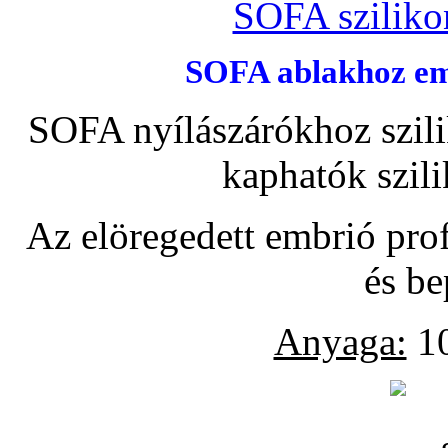
SOFA szilikon
SOFA ablakhoz emb
SOFA nyílászárókhoz szili
kaphatók szil
Az elöregedett embrió pro
és be
Anyaga:
10