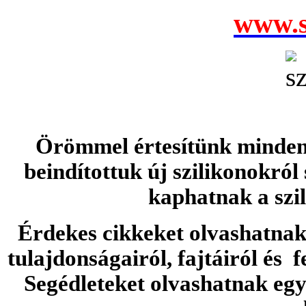
www.s
Örömmel értesítünk minden 
beindítottuk új szilikonokról
kaphatnak a szi
Érdekes cikkeket olvashatnak 
tulajdonságairól, fajtáiról és f
Segédleteket olvashatnak e