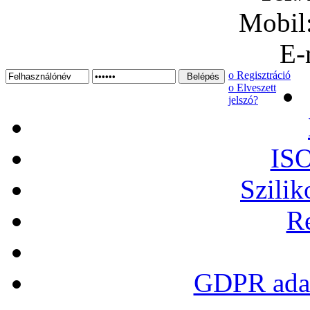
Mobil
E-
ο Regisztráció
ο Elveszett
jelszó?
ISO
Szilik
Re
GDPR adat