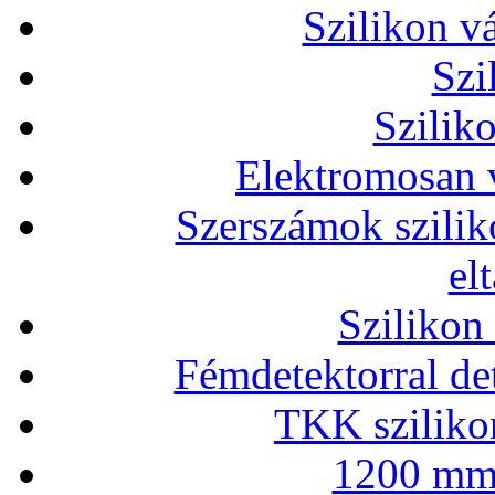
Szilikon v
Szi
Szilik
Elektromosan v
Szerszámok szilik
el
Szilikon
Fémdetektorral de
TKK szilikon
1200 mm 