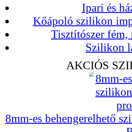
Ipari és há
Kőápoló szilikon imp
Tisztítószer fém,
Szilikon l
AKCIÓS SZ
8mm-es behengerelhető szili
R