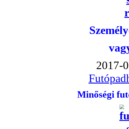
Személye
vag
2017-0
Futópadh
Minőségi fu