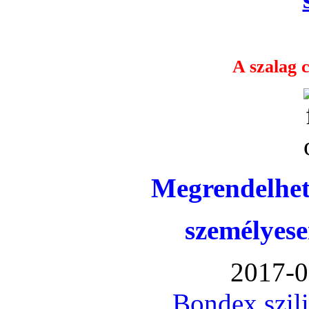
A szalag c
Megrendelhet
személyese
2017-0
Bondex szil