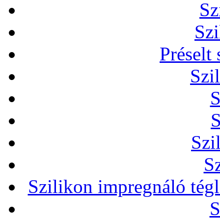
Sz
Szi
Préselt
Szi
S
S
Szi
Sz
Szilikon impregnáló tég
S