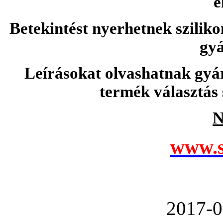
e
Betekintést nyerhetnek sziliko
gyá
Leírásokat olvashatnak gyá
termék választás 
N
www.s
2017-0