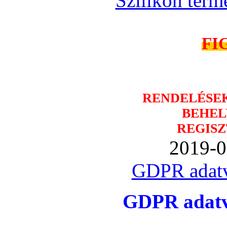
Szilikon term
FI
RENDELÉSE
BEHEL
REGISZ
2019-0
GDPR adatv
GDPR adatvé