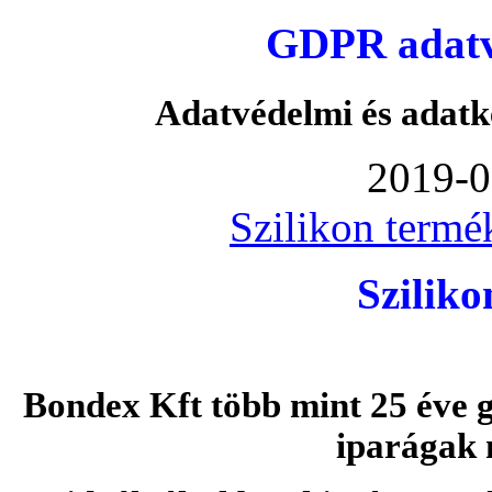
GDPR adatvé
Adatvédelmi és adatk
2019-0
Szilikon termé
Szilik
Bondex Kft több mint 25 éve g
iparágak 