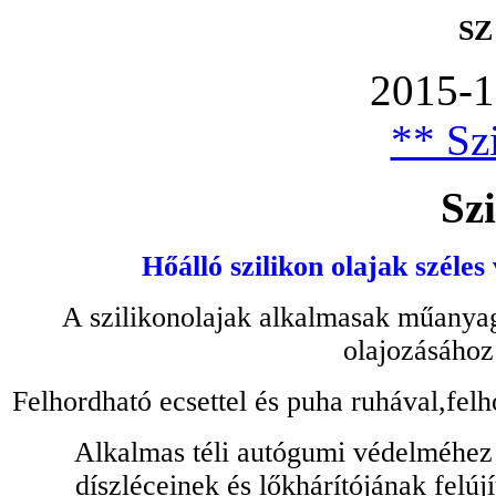
SZ
2015-1
** Szi
Szi
Hőálló szilikon olajak széles
A szilikonolajak alkalmasak műanyag
olajozásához
Felhordható ecsettel és puha ruhával,felh
Alkalmas téli autógumi védelméhez 
díszléceinek és lőkhárítójának felú