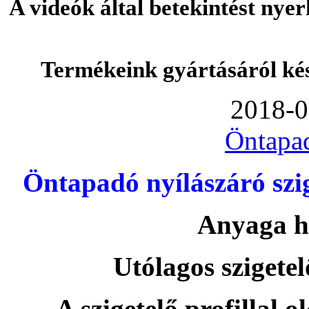
A videók által betekintést nye
Termékeink gyártásáról ké
2018-0
Öntapa
Öntapadó nyílászáró szi
Anyaga h
Utólagos szigetel
A szigetelő profillal o