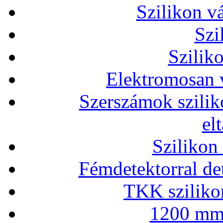
Szilikon v
Szi
Szilik
Elektromosan v
Szerszámok szilik
el
Szilikon
Fémdetektorral de
TKK szilikon
1200 mm 