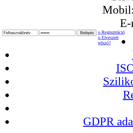
Mobil
E-
ο Regisztráció
ο Elveszett
jelszó?
ISO
Szilik
Re
GDPR adat