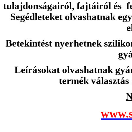
tulajdonságairól, fajtáiról és f
Segédleteket olvashatnak e
e
Betekintést nyerhetnek sziliko
gyá
Leírásokat olvashatnak gyá
termék választás 
N
www.s