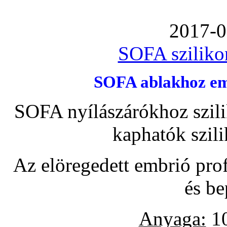
2017-0
SOFA szilikon
SOFA ablakhoz emb
SOFA nyílászárókhoz szili
kaphatók szil
Az elöregedett embrió pro
és be
Anyaga:
10