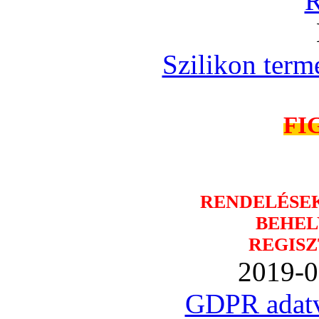
R
Szilikon term
FI
RENDELÉSE
BEHEL
REGISZ
2019-0
GDPR adatv