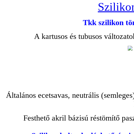
Sziliko
Tkk szilikon tö
A kartusos és tubusos változato
Általános ecetsavas, neutrális (semleges
Festhető akril bázisú réstömítő pa