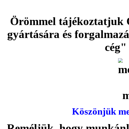
Örömmel tájékoztatjuk 
gyártására és forgalmaz
cég" 
Köszönjük meg
Reméljük, hogy munkánka