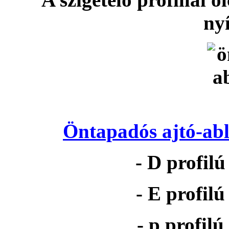
nyí
Öntapadós ajtó-abl
- D profil
- E profil
- p profil