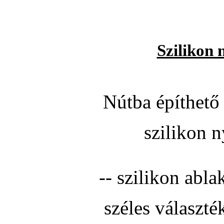
Szilikon 
Nútba építhető 
szilikon n
-- szilikon abla
széles választé