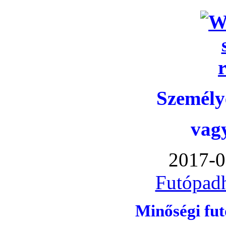
Személye
vag
2017-0
Futópadh
Minőségi fu