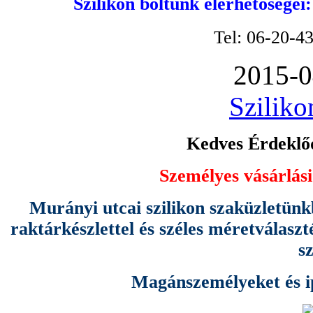
Szilikon boltunk elérhetőségei
Tel: 06-20-4
2015-0
Sziliko
Kedves Érdeklőd
Személyes vásárlási
Murányi utcai szilikon szaküzletünk
raktárkészlettel és széles méretválas
s
Magánszemélyeket és ipa