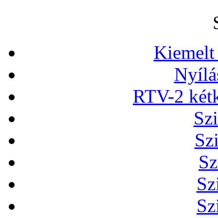
Kiemelt
Nyílá
RTV-2 két
Szi
Sz
Sz
Sz
Sz