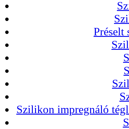
Sz
Szi
Préselt
Szi
S
S
Szi
Sz
Szilikon impregnáló tég
S