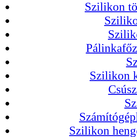
Szilikon t
Szilik
Szili
Pálinkafőz
Sz
Szilikon 
Csúsz
Sz
Számítógéph
Szilikon heng