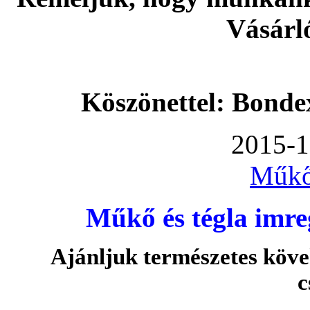
Vásárl
Köszönettel: Bonde
2015-1
Műkő
Műkő és tégla imre
Ajánljuk természetes köve
c