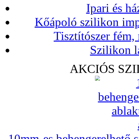
Ipari és há
Kőápoló szilikon imp
Tisztítószer fém,
Szilikon l
AKCIÓS SZ
10mm-es behengerelhető szi