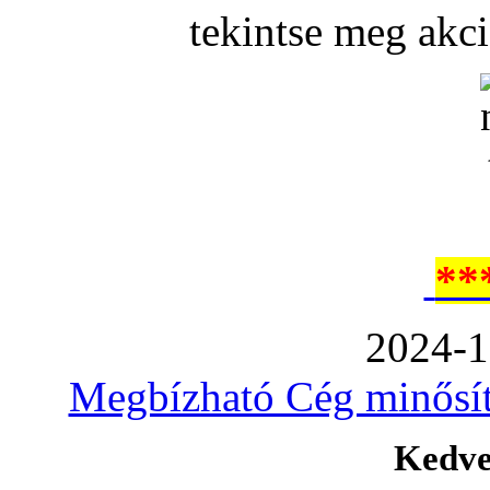
tekintse meg akc
**
2024-1
Megbízható Cég minősíté
Kedve