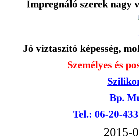
Impregnáló szerek nagy v
Jó víztaszító képesség, moh
Személyes és pos
Sziliko
Bp. Mu
Tel.: 06-20-43
2015-0