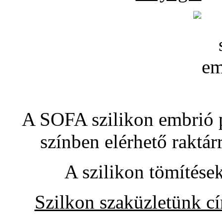
A SOFA szilikon embrió pó
színben elérhető raktár
A szilikon tömítése
Szilkon szaküzletünk c