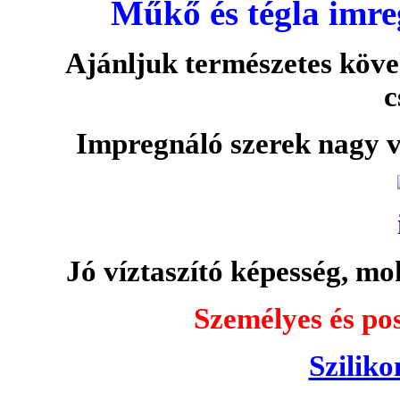
Műkő és tégla imre
Ajánljuk természetes köve
c
Impregnáló szerek nagy v
Jó víztaszító képesség, moh
Személyes és pos
Sziliko