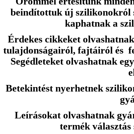
Örömmel értesítünk minden 
beindítottuk új szilikonokról
kaphatnak a szi
Érdekes cikkeket olvashatnak 
tulajdonságairól, fajtáiról és f
Segédleteket olvashatnak e
e
Betekintést nyerhetnek sziliko
gyá
Leírásokat olvashatnak gyá
termék választás 