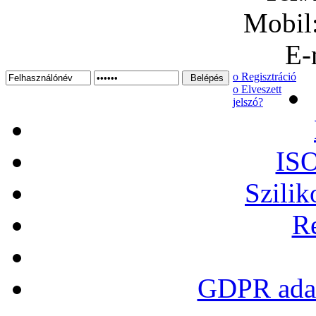
Mobil
E-
ο Regisztráció
ο Elveszett
jelszó?
ISO
Szilik
Re
GDPR adat