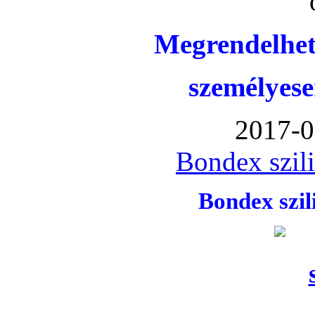
Megrendelhet
személyese
2017-0
Bondex szil
Bondex szi