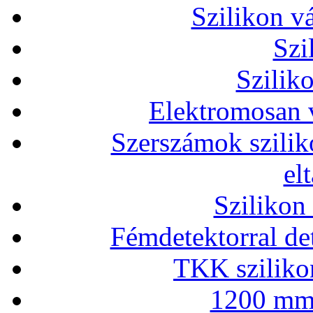
Szilikon v
Szi
Szilik
Elektromosan v
Szerszámok szilik
el
Szilikon
Fémdetektorral de
TKK szilikon
1200 mm 