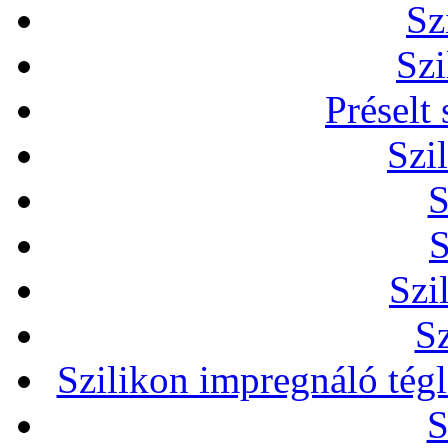
Sz
Szi
Préselt
Szi
S
S
Szi
Sz
Szilikon impregnáló tég
S