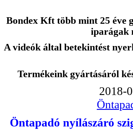
Bondex Kft több mint 25 éve g
iparágak 
A videók által betekintést nye
Termékeink gyártásáról ké
2018-0
Öntapa
Öntapadó nyílászáró szi