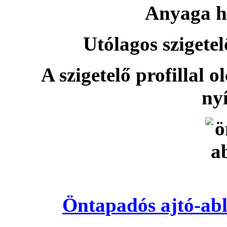
Anyaga h
Utólagos szigetel
A szigetelő profillal o
nyí
Öntapadós ajtó-abl