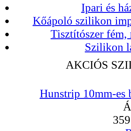
Ipari és há
Kőápoló szilikon imp
Tisztítószer fém,
Szilikon l
AKCIÓS SZ
Hunstrip 10mm-es b
Á
359