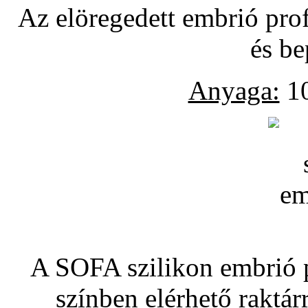
Az elöregedett embrió pro
és be
Anyaga:
10
A SOFA szilikon embrió pó
színben elérhető raktár