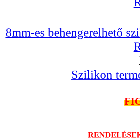
R
8mm-es behengerelhető szili
R
Szilikon term
FI
RENDELÉSE