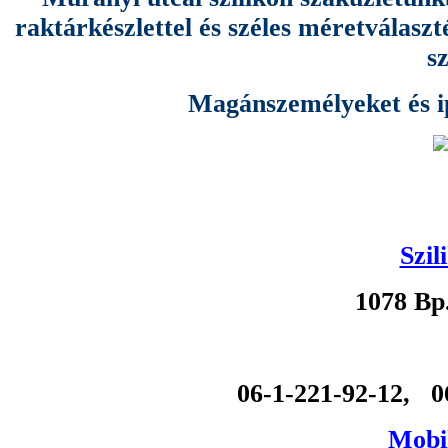
raktárkészlettel és széles méretválas
s
Magánszemélyeket és ipa
Szil
1078 Bp
06-1-221-92-12, 0
Mobil