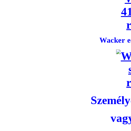
Wacker e4
Személye
vag