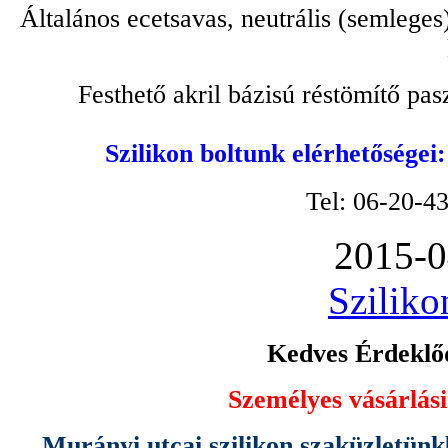
Általános ecetsavas, neutrális (semleges
Festhető akril bázisú réstömítő pa
Szilikon boltunk elérhetőségei
Tel: 06-20-4
2015-0
Sziliko
Kedves Érdeklőd
Személyes vásárlási
Murányi utcai szilikon szaküzletünk