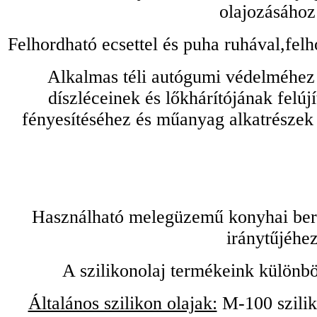
olajozásához
Felhordható ecsettel és puha ruhával,felh
Alkalmas téli autógumi védelméhez 
díszléceinek és lőkhárítójának felú
fényesítéséhez és műanyag alkatrészek
Használható melegüzemű konyhai bere
iránytűjéhez
A szilikonolaj termékeink különbö
Általános szilikon olajak:
M-100 sziliko