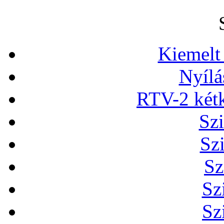
Kiemelt
Nyílá
RTV-2 két
Szi
Sz
Sz
Sz
Sz