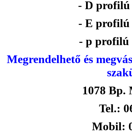
- D profil
- E profil
- p profil
Megrendelhető és megvás
szak
1078 Bp. 
Tel.: 
Mobil: 