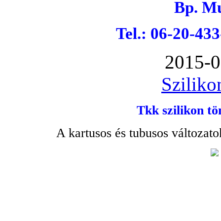
Bp. Mu
Tel.: 06-20-43
2015-0
Sziliko
Tkk szilikon tö
A kartusos és tubusos változato