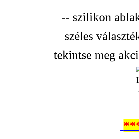
-- szilikon abla
széles választé
tekintse meg akc
**