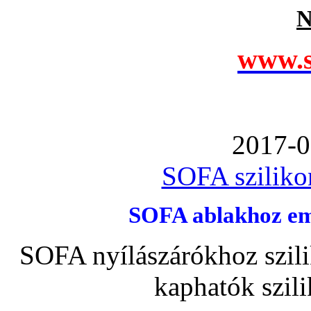
N
www.s
2017-0
SOFA szilikon
SOFA ablakhoz emb
SOFA nyílászárókhoz szili
kaphatók szil