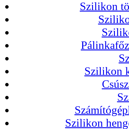
Szilikon t
Szilik
Szili
Pálinkafőz
Sz
Szilikon 
Csúsz
Sz
Számítógéph
Szilikon heng