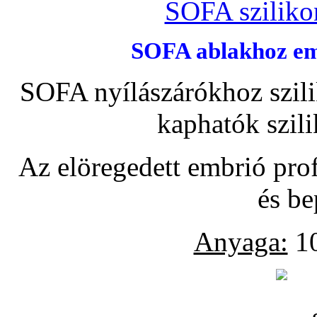
SOFA szilikon
SOFA ablakhoz emb
SOFA nyílászárókhoz szili
kaphatók szil
Az elöregedett embrió pro
és be
Anyaga:
10