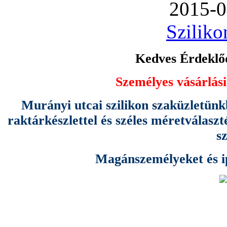
2015-0
Sziliko
Kedves Érdeklőd
Személyes vásárlási
Murányi utcai szilikon szaküzletünk
raktárkészlettel és széles méretválas
s
Magánszemélyeket és ipa