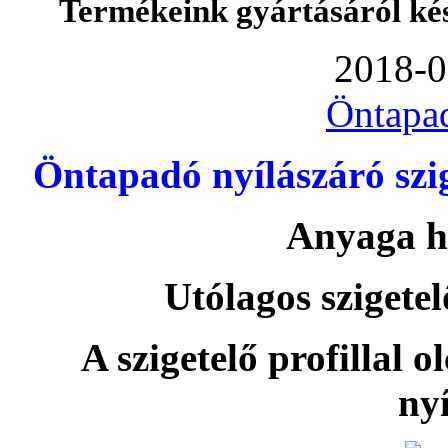
Termékeink gyártásáról ké
2018-0
Öntapa
Öntapadó nyílászáró szi
Anyaga h
Utólagos szigetel
A szigetelő profillal o
nyí