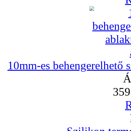
10mm-es behengerelhető szi
Á
359
R