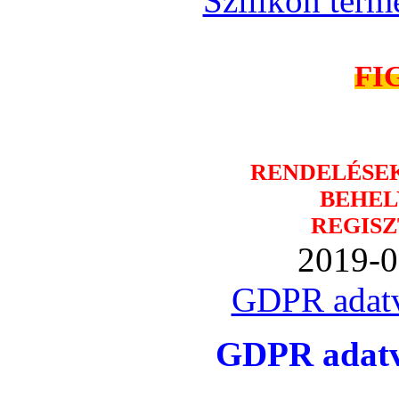
Szilikon term
FI
RENDELÉSE
BEHEL
REGISZ
2019-0
GDPR adatv
GDPR adatvé