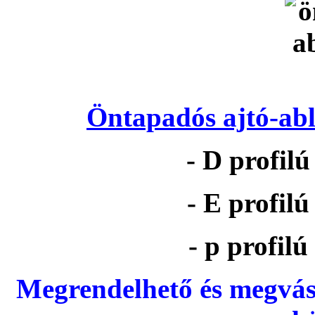
Öntapadós ajtó-abl
- D profil
- E profil
- p profil
Megrendelhető és megvás