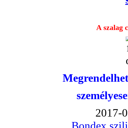
A szalag c
Megrendelhet
személyese
2017-0
Bondex szil