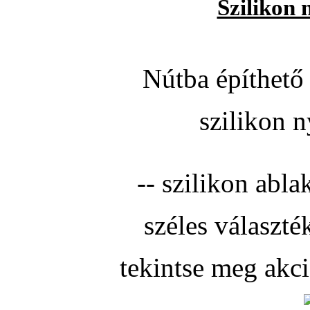
Szilikon 
Nútba építhető 
szilikon n
-- szilikon abla
széles választé
tekintse meg akc