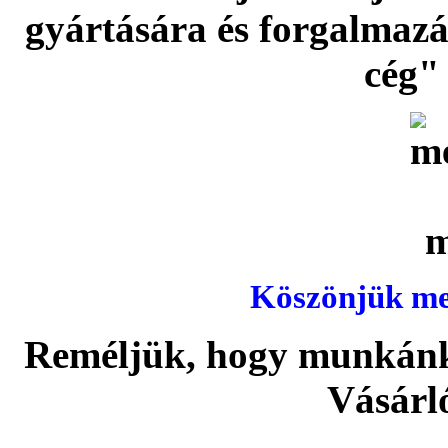
gyártására és forgalmaz
cég" 
Köszönjük meg
Reméljük, hogy munkánka
Vásárl