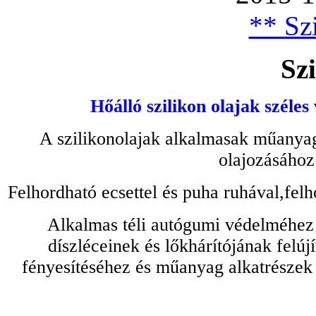
** Szi
Szi
Hőálló szilikon olajak széles
A szilikonolajak alkalmasak műanyag
olajozásához
Felhordható ecsettel és puha ruhával,felh
Alkalmas téli autógumi védelméhez 
díszléceinek és lőkhárítójának felú
fényesítéséhez és műanyag alkatrészek