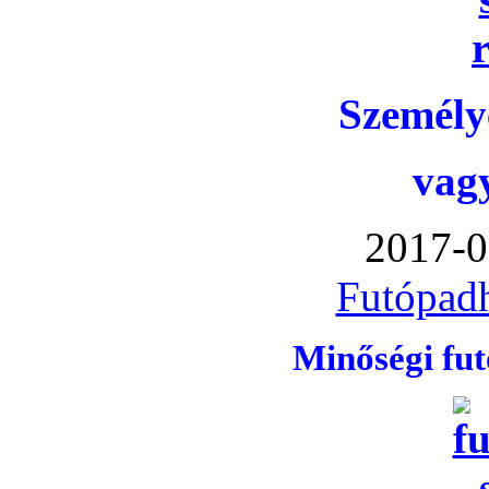
Személye
vag
2017-0
Futópadh
Minőségi fu