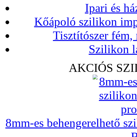
Ipari és há
Kőápoló szilikon imp
Tisztítószer fém,
Szilikon l
AKCIÓS SZ
8mm-es behengerelhető szili
R