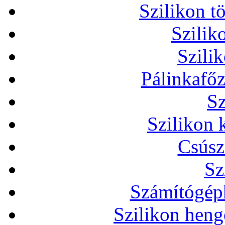
Szilikon t
Szilik
Szili
Pálinkafőz
Sz
Szilikon 
Csúsz
Sz
Számítógéph
Szilikon heng