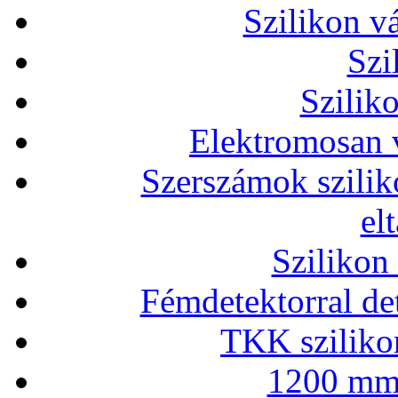
Szilikon v
Szi
Szilik
Elektromosan v
Szerszámok szilik
el
Szilikon
Fémdetektorral de
TKK szilikon
1200 mm 