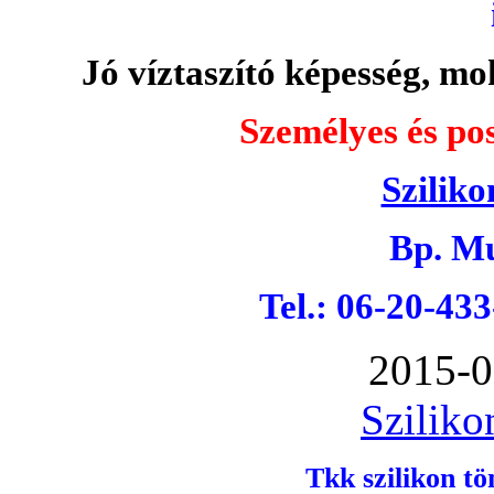
Jó víztaszító képesség, moh
Személyes és pos
Sziliko
Bp. Mu
Tel.: 06-20-43
2015-0
Sziliko
Tkk szilikon tö