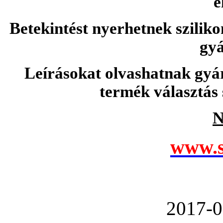
e
Betekintést nyerhetnek sziliko
gyá
Leírásokat olvashatnak gyá
termék választás 
N
www.s
2017-0