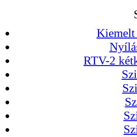
Kiemelt
Nyílá
RTV-2 két
Szi
Sz
Sz
Sz
Sz