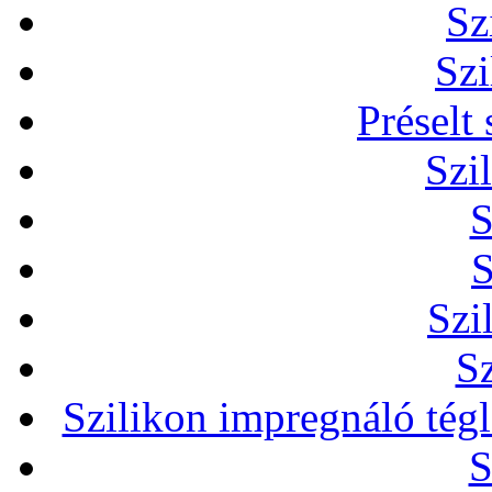
Sz
Szi
Préselt
Szi
S
S
Szi
Sz
Szilikon impregnáló tég
S