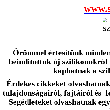
www.s
Örömmel értesítünk minden 
beindítottuk új szilikonokról
kaphatnak a szi
Érdekes cikkeket olvashatnak 
tulajdonságairól, fajtáiról és f
Segédleteket olvashatnak e