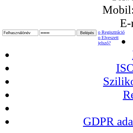
Mobil
E-
ο Regisztráció
ο Elveszett
jelszó?
ISO
Szilik
Re
GDPR adat