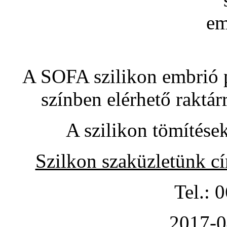
A SOFA szilikon embrió pó
színben elérhető raktár
A szilikon tömítése
Szilkon szaküzletünk c
Tel.: 
2017-0