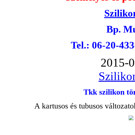
Sziliko
Bp. Mu
Tel.: 06-20-43
2015-0
Sziliko
Tkk szilikon tö
A kartusos és tubusos változato