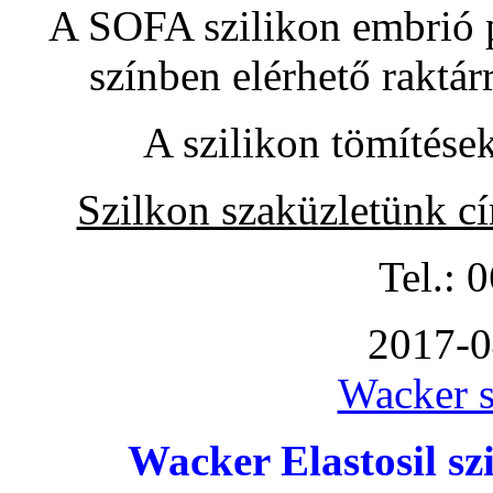
A SOFA szilikon embrió pó
színben elérhető raktár
A szilikon tömítése
Szilkon szaküzletünk c
Tel.: 
2017-0
Wacker s
Wacker Elastosil szi