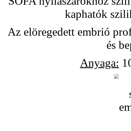
SOFA nyílászárókhoz szili
kaphatók szil
Az elöregedett embrió pro
és be
Anyaga:
10