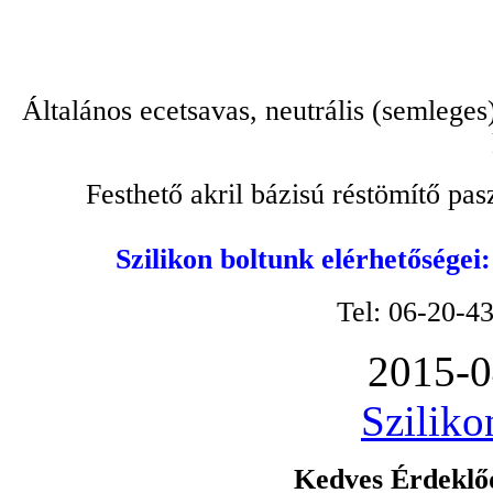
Általános ecetsavas, neutrális (semleges
Festhető akril bázisú réstömítő pa
Szilikon boltunk elérhetőségei
Tel: 06-20-4
2015-0
Sziliko
Kedves Érdeklőd