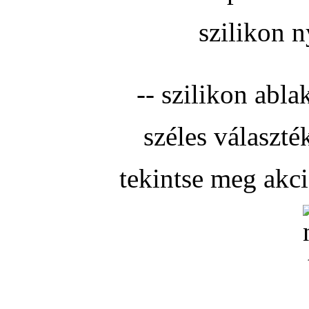
szilikon n
-- szilikon abla
széles választé
tekintse meg akc