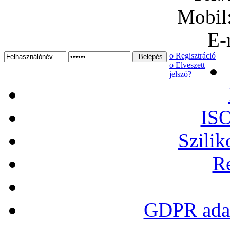
Mobil
E-
ο Regisztráció
ο Elveszett
jelszó?
ISO
Szilik
Re
GDPR adat