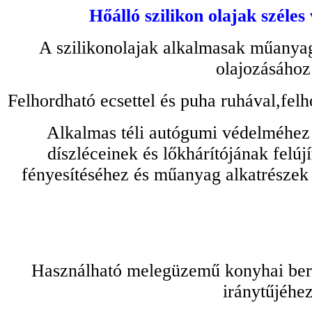
Hőálló szilikon olajak széles
A szilikonolajak alkalmasak műanyag
olajozásához
Felhordható ecsettel és puha ruhával,felh
Alkalmas téli autógumi védelméhez 
díszléceinek és lőkhárítójának felú
fényesítéséhez és műanyag alkatrészek
Használható melegüzemű konyhai bere
iránytűjéhez