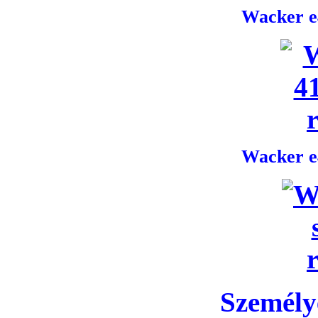
Wacker e4
Wacker e4
Személye