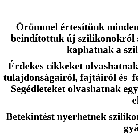
Örömmel értesítünk minden 
beindítottuk új szilikonokról
kaphatnak a szi
Érdekes cikkeket olvashatnak 
tulajdonságairól, fajtáiról és f
Segédleteket olvashatnak e
e
Betekintést nyerhetnek sziliko
gyá