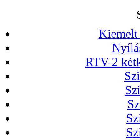
Kiemelt
Nyílá
RTV-2 két
Szi
Sz
Sz
Sz
Sz