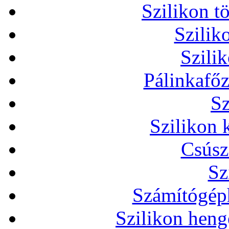
Szilikon t
Szilik
Szili
Pálinkafőz
Sz
Szilikon 
Csúsz
Sz
Számítógéph
Szilikon heng