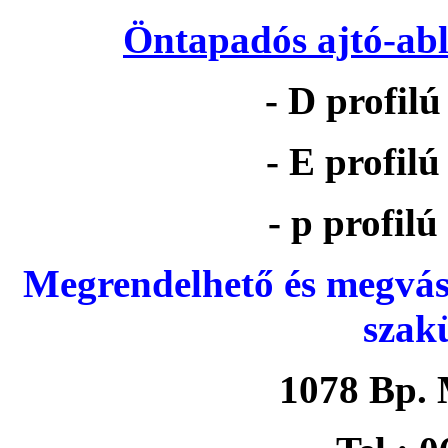
Öntapadós ajtó-abl
- D profil
- E profil
- p profil
Megrendelhető és megvás
szak
1078 Bp. 