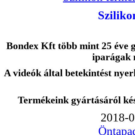
Szilik
Bondex Kft több mint 25 éve g
iparágak 
A videók által betekintést nye
Termékeink gyártásáról ké
2018-0
Öntapa