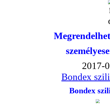
Megrendelhet
személyese
2017-0
Bondex szil
Bondex szi