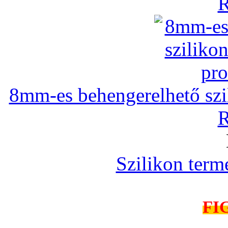
R
8mm-es behengerelhető szili
R
Szilikon term
FI