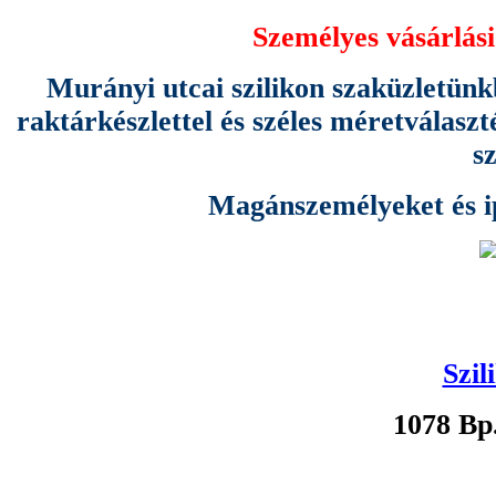
Személyes vásárlási
Murányi utcai szilikon szaküzletünk
raktárkészlettel és széles méretválas
s
Magánszemélyeket és ipa
Szil
1078 Bp