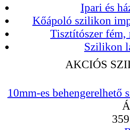
Ipari és há
Kőápoló szilikon imp
Tisztítószer fém,
Szilikon l
AKCIÓS SZ
10mm-es behengerelhető szi
Á
359