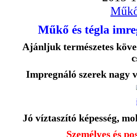
Műkő
Műkő és tégla imre
Ajánljuk természetes köve
c
Impregnáló szerek nagy v
Jó víztaszító képesség, moh
Személyes és pos