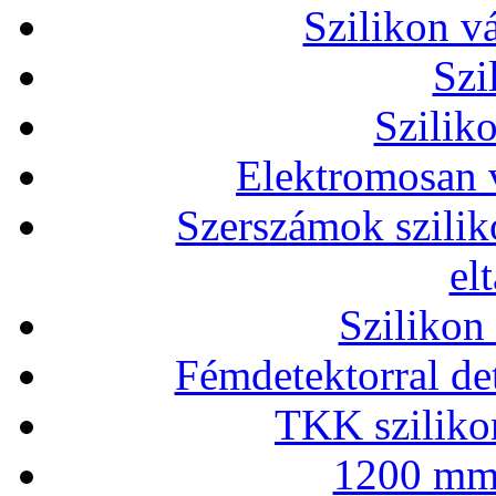
Szilikon v
Szi
Szilik
Elektromosan v
Szerszámok szilik
el
Szilikon
Fémdetektorral de
TKK szilikon
1200 mm 