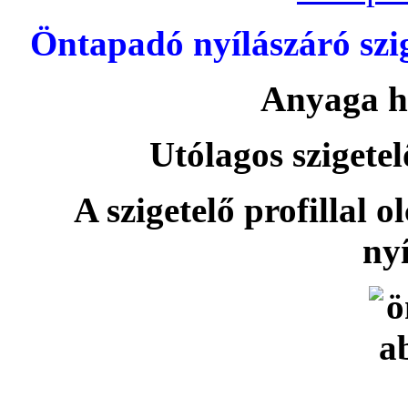
Öntapadó nyílászáró szi
Anyaga h
Utólagos szigetel
A szigetelő profillal o
nyí