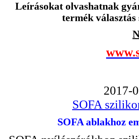
Leírásokat olvashatnak gyá
termék választás 
N
www.s
2017-0
SOFA szilikon
SOFA ablakhoz emb