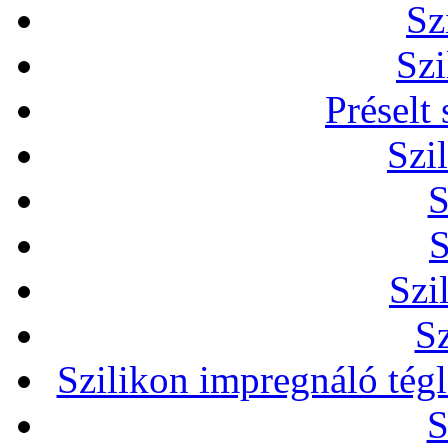
Sz
Szi
Préselt
Szi
S
S
Szi
Sz
Szilikon impregnáló tég
S