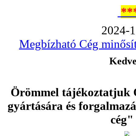
**
2024-1
Megbízható Cég minősíté
Kedve
Örömmel tájékoztatjuk 
gyártására és forgalmaz
cég" 