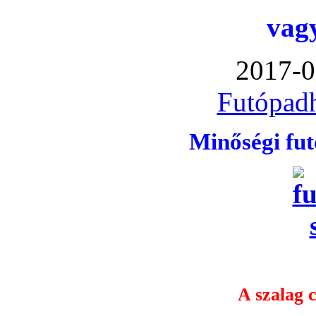
vag
2017-0
Futópadh
Minőségi fu
A szalag c