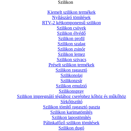
Szilikon
Kiemelt szilikon termékek
Nyílászáró tömítések
RTV-2 kétkomponensű szilikon
Szilikon csövek
Szilikon élvédő
Szilikon profil
Szilikon szalag
Szilikon zsinór
Szilikon lemez
Szilikon szivacs
Préselt szilikon termékek
Szilikon ragasztó
Szilikonolaj
Szilikonzsír
Szilikon emulzió
Szilikonspray
Szilikon impregnáló téglához cseréphez kőhöz és műkőhöz
Sírkőtisztító
Szilikon tömítő ragasztó paszta
Szilikon karimatömítés
Szilikon lapostömítés
Pálinkafőző szilikon tömítések
Szilikon dugó