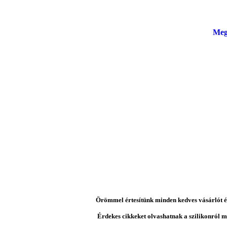
Meg
Örömmel értesítünk minden kedves vásárlót és 
Érdekes cikkeket olvashatnak a szilikonról mi