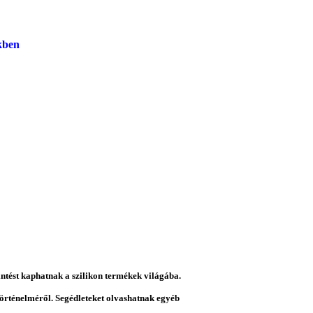
kben
intést kaphatnak a szilikon termékek világába.
 történelméről. Segédleteket olvashatnak egyéb