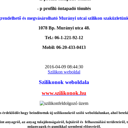
- p profilú öntapadó tömítés
rendelhető és megvásárolható Murányi utcai szilikon szaküzletün
1078 Bp. Murányi utca 48.
Tel.: 06-1-221-92-12
Mobil: 06-20-433-0413
2016-04-09 08:44:30
Szilikon weboldal
Szilikonok weboldala
www.szilikonok.hu
érdeklődőt hogy beindítottuk új szilikonokról szóló weboldalunkat, ahol betek
nt anyagról, az anyag tulajdonságairól, fajtáiról és felhasználási területeiről,
műanyagok és gumikkal szembeni előnyeiről.