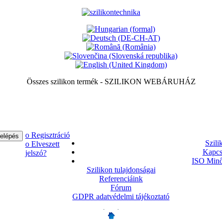
Összes szilikon termék - SZILIKON WEBÁRUHÁZ
ο Regisztráció
Szili
ο Elveszett
Kapcs
jelszó?
ISO Minő
Szilikon tulajdonságai
Referenciáink
Fórum
GDPR adatvédelmi tájékoztató