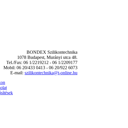
BONDEX Szilikontechnika
1078 Budapest, Murányi utca 48.
Tel./Fax: 06 1/2219212 - 06 1/2209177
Mobil: 06 20/433 0413 - 06 20/922 6073
E-mail:
szilikontechnika@t-online.hu
kon
olat
sítések