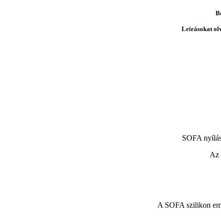
B
Leírásokat ol
SOFA nyílás
Az 
A SOFA szilikon embr