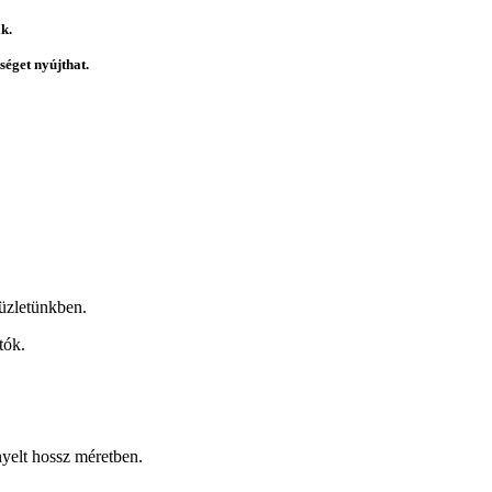
k.
éget nyújthat.
üzletünkben.
tók.
nyelt hossz méretben.