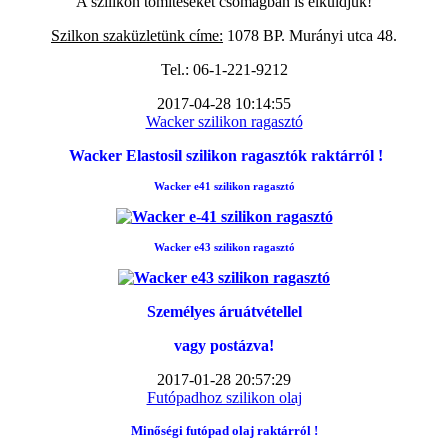
A szilikon tömítéseket csomagban is elküldjük!
Szilkon szaküzletünk címe:
1078 BP. Murányi utca 48.
Tel.: 06-1-221-9212
2017-04-28 10:14:55
Wacker szilikon ragasztó
Wacker Elastosil szilikon ragasztók raktárról !
Wacker e41 szilikon ragasztó
Wacker e43 szilikon ragasztó
Személyes áruátvétellel
vagy postázva!
2017-01-28 20:57:29
Futópadhoz szilikon olaj
Minőségi futópad
olaj raktárról !