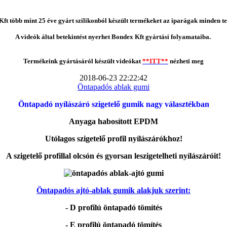
ft több mint 25 éve gyárt szilikonból készült termékeket az iparágak minden te
A videók által betekintést nyerhet Bondex Kft gyártási folyamataiba.
Termékeink gyártásáról készült videókat
**ITT**
nézheti meg
2018-06-23 22:22:42
Öntapadós ablak gumi
Öntapadó nyílászáró szigetelő gumik nagy választékban
Anyaga habosított EPDM
Utólagos szigetelő profil nyílászárókhoz!
A szigetelő profillal olcsón és gyorsan leszigetelheti nyílászáróit!
Öntapadós ajtó-ablak gumik alakjuk szerint:
- D profilú öntapadó tömítés
- E profilú öntapadó tömítés