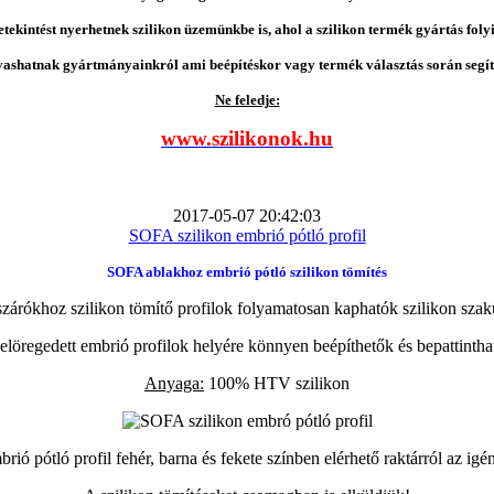
etekintést nyerhetnek szilikon üzemünkbe is, ahol a szilikon termék gyártás folyi
vashatnak gyártmányainkról ami beépítéskor vagy termék választás során segíts
Ne feledje:
www.szilikonok.hu
2017-05-07 20:42:03
SOFA szilikon embrió pótló profil
SOFA ablakhoz embrió pótló szilikon tömítés
zárókhoz szilikon tömítő profilok folyamatosan kaphatók szilikon szak
elöregedett embrió profilok helyére könnyen beépíthetők és bepattintha
Anyaga:
100% HTV szilikon
ió pótló profil fehér, barna és fekete színben elérhető raktárról az igé