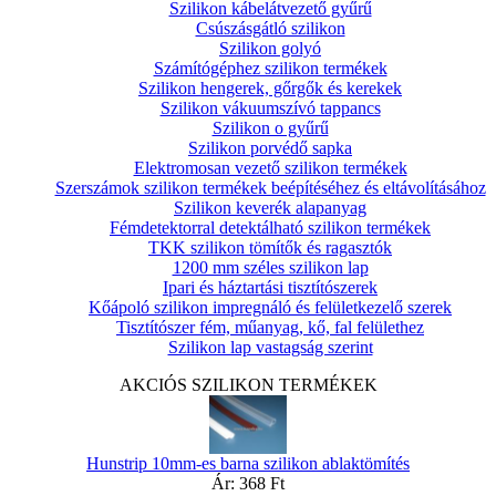
Szilikon kábelátvezető gyűrű
Csúszásgátló szilikon
Szilikon golyó
Számítógéphez szilikon termékek
Szilikon hengerek, gőrgők és kerekek
Szilikon vákuumszívó tappancs
Szilikon o gyűrű
Szilikon porvédő sapka
Elektromosan vezető szilikon termékek
Szerszámok szilikon termékek beépítéséhez és eltávolításához
Szilikon keverék alapanyag
Fémdetektorral detektálható szilikon termékek
TKK szilikon tömítők és ragasztók
1200 mm széles szilikon lap
Ipari és háztartási tisztítószerek
Kőápoló szilikon impregnáló és felületkezelő szerek
Tisztítószer fém, műanyag, kő, fal felülethez
Szilikon lap vastagság szerint
AKCIÓS SZILIKON TERMÉKEK
Hunstrip 10mm-es barna szilikon ablaktömítés
Ár:
368 Ft