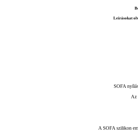
B
Leírásokat ol
SOFA nyílás
Az 
A SOFA szilikon embr