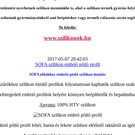
etekintést nyerhetnek szilikon üzemünkbe is, ahol a szilikon termék gyártás folyi
vashatnak gyártmányainkról ami beépítéskor vagy termék választás során segíts
Ne feledje:
www.szilikonok.hu
2017-05-07 20:42:03
SOFA szilikon embrió pótló profil
SOFA ablakhoz embrió pótló szilikon tömítés
zárókhoz szilikon tömítő profilok folyamatosan kaphatók szilikon szak
elöregedett embrió profilok helyére könnyen beépíthetők és bepattintha
Anyaga:
100% HTV szilikon
ió pótló profil fehér, barna és fekete színben elérhető raktárról az igé