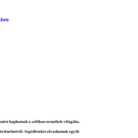
kben
intést kaphatnak a szilikon termékek világába.
 történelméről. Segédleteket olvashatnak egyéb