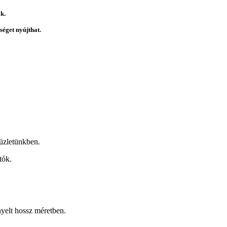
k.
éget nyújthat.
üzletünkben.
tók.
nyelt hossz méretben.