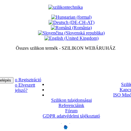
Összes szilikon termék - SZILIKON WEBÁRUHÁZ
ο Regisztráció
Szili
ο Elveszett
Kapcs
jelszó?
ISO Minő
Szilikon tulajdonságai
Referenciáink
Fórum
GDPR adatvédelmi tájékoztató