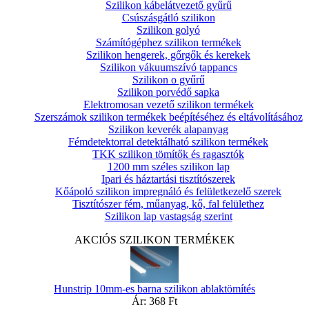
Szilikon kábelátvezető gyűrű
Csúszásgátló szilikon
Szilikon golyó
Számítógéphez szilikon termékek
Szilikon hengerek, gőrgők és kerekek
Szilikon vákuumszívó tappancs
Szilikon o gyűrű
Szilikon porvédő sapka
Elektromosan vezető szilikon termékek
Szerszámok szilikon termékek beépítéséhez és eltávolításához
Szilikon keverék alapanyag
Fémdetektorral detektálható szilikon termékek
TKK szilikon tömítők és ragasztók
1200 mm széles szilikon lap
Ipari és háztartási tisztítószerek
Kőápoló szilikon impregnáló és felületkezelő szerek
Tisztítószer fém, műanyag, kő, fal felülethez
Szilikon lap vastagság szerint
AKCIÓS SZILIKON TERMÉKEK
Hunstrip 10mm-es barna szilikon ablaktömítés
Ár:
368 Ft