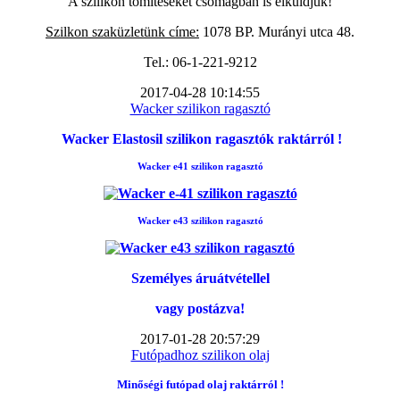
A szilikon tömítéseket csomagban is elküldjük!
Szilkon szaküzletünk címe:
1078 BP. Murányi utca 48.
Tel.: 06-1-221-9212
2017-04-28 10:14:55
Wacker szilikon ragasztó
Wacker Elastosil szilikon ragasztók raktárról !
Wacker e41 szilikon ragasztó
Wacker e43 szilikon ragasztó
Személyes áruátvétellel
vagy postázva!
2017-01-28 20:57:29
Futópadhoz szilikon olaj
Minőségi futópad
olaj raktárról !