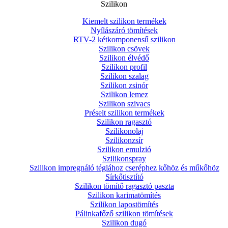
Szilikon
Kiemelt szilikon termékek
Nyílászáró tömítések
RTV-2 kétkomponensű szilikon
Szilikon csövek
Szilikon élvédő
Szilikon profil
Szilikon szalag
Szilikon zsinór
Szilikon lemez
Szilikon szivacs
Préselt szilikon termékek
Szilikon ragasztó
Szilikonolaj
Szilikonzsír
Szilikon emulzió
Szilikonspray
Szilikon impregnáló téglához cseréphez kőhöz és műkőhöz
Sírkőtisztító
Szilikon tömítő ragasztó paszta
Szilikon karimatömítés
Szilikon lapostömítés
Pálinkafőző szilikon tömítések
Szilikon dugó