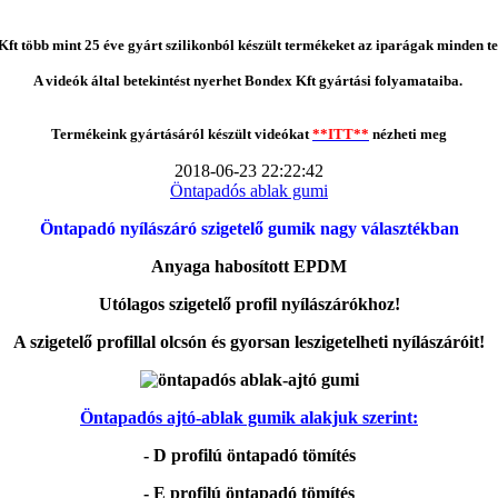
ft több mint 25 éve gyárt szilikonból készült termékeket az iparágak minden te
A videók által betekintést nyerhet Bondex Kft gyártási folyamataiba.
Termékeink gyártásáról készült videókat
**ITT**
nézheti meg
2018-06-23 22:22:42
Öntapadós ablak gumi
Öntapadó nyílászáró szigetelő gumik nagy választékban
Anyaga habosított EPDM
Utólagos szigetelő profil nyílászárókhoz!
A szigetelő profillal olcsón és gyorsan leszigetelheti nyílászáróit!
Öntapadós ajtó-ablak gumik alakjuk szerint:
- D profilú öntapadó tömítés
- E profilú öntapadó tömítés