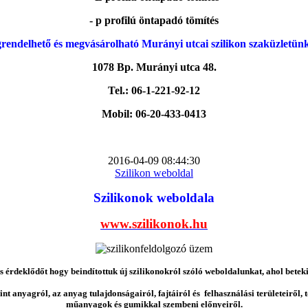
- p profilú öntapadó tömítés
rendelhető és megvásárolható Murányi utcai szilikon szaküzletün
1078 Bp. Murányi utca 48.
Tel.: 06-1-221-92-12
Mobil: 06-20-433-0413
2016-04-09 08:44:30
Szilikon weboldal
Szilikonok weboldala
www.szilikonok.hu
érdeklődőt hogy beindítottuk új szilikonokról szóló weboldalunkat, ahol betek
nt anyagról, az anyag tulajdonságairól, fajtáiról és felhasználási területeiről,
műanyagok és gumikkal szembeni előnyeiről.