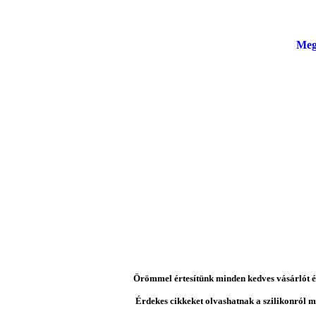
Meg
Örömmel értesítünk minden kedves vásárlót és 
Érdekes cikkeket olvashatnak a szilikonról mi