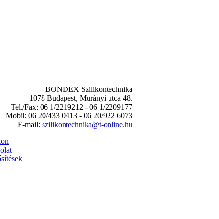
BONDEX Szilikontechnika
1078 Budapest, Murányi utca 48.
Tel./Fax: 06 1/2219212 - 06 1/2209177
Mobil: 06 20/433 0413 - 06 20/922 6073
E-mail:
szilikontechnika@t-online.hu
kon
olat
sítések