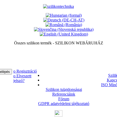
Összes szilikon termék - SZILIKON WEBÁRUHÁZ
ο Regisztráció
Szili
ο Elveszett
Kapcs
jelszó?
ISO Minő
Szilikon tulajdonságai
Referenciáink
Fórum
GDPR adatvédelmi tájékoztató