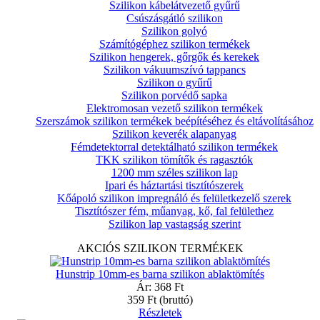
Szilikon kábelátvezető gyűrű
Csúszásgátló szilikon
Szilikon golyó
Számítógéphez szilikon termékek
Szilikon hengerek, gőrgők és kerekek
Szilikon vákuumszívó tappancs
Szilikon o gyűrű
Szilikon porvédő sapka
Elektromosan vezető szilikon termékek
Szerszámok szilikon termékek beépítéséhez és eltávolításához
Szilikon keverék alapanyag
Fémdetektorral detektálható szilikon termékek
TKK szilikon tömítők és ragasztók
1200 mm széles szilikon lap
Ipari és háztartási tisztítószerek
Kőápoló szilikon impregnáló és felületkezelő szerek
Tisztítószer fém, műanyag, kő, fal felülethez
Szilikon lap vastagság szerint
AKCIÓS SZILIKON TERMÉKEK
Hunstrip 10mm-es barna szilikon ablaktömítés
Ár:
368 Ft
359 Ft
(bruttó)
Részletek