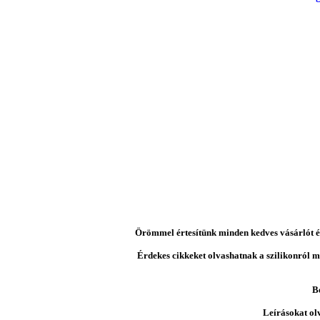
Örömmel értesítünk minden kedves vásárlót és 
Érdekes cikkeket olvashatnak a szilikonról mi
B
Leírásokat ol