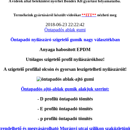
A videók által betekintést nyerhet Bondex Kft gyártási folyamataiba.
Termékeink gyártásáról készült videókat
**ITT**
nézheti meg
2018-06-23 22:22:42
Öntapadós ablak gumi
Öntapadó nyílászáró szigetelő gumik nagy választékban
Anyaga habosított EPDM
Utólagos szigetelő profil nyílászárókhoz!
A szigetelő profillal olcsón és gyorsan leszigetelheti nyílászáróit!
Öntapadós ajtó-ablak gumik alakjuk szerint:
- D profilú öntapadó tömítés
- E profilú öntapadó tömítés
- p profilú öntapadó tömítés
rendelhető és megvásárolható Murányi utcai szilikon szaküzletün