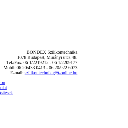
BONDEX Szilikontechnika
1078 Budapest, Murányi utca 48.
Tel./Fax: 06 1/2219212 - 06 1/2209177
Mobil: 06 20/433 0413 - 06 20/922 6073
E-mail:
szilikontechnika@t-online.hu
kon
olat
sítések