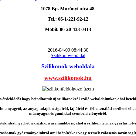
1078 Bp. Murányi utca 48.
Tel.: 06-1-221-92-12
Mobil: 06-20-433-0413
2016-04-09 08:44:30
Szilikon weboldal
Szilikonok weboldala
www.szilikonok.hu
érdeklődőt hogy beindítottuk új szilikonokról szóló weboldalunkat, ahol betek
nt anyagról, az anyag tulajdonságairól, fajtáiról és felhasználási területeiről,
műanyagok és gumikkal szembeni előnyeiről.
etekintést nyerhetnek szilikon üzemünkbe is, ahol a szilikon termék gyártás folyi
vashatnak gyártmányainkról ami beépítéskor vagy termék választás során segíts