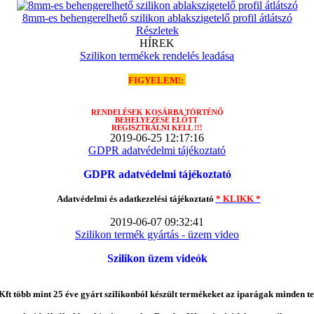
8mm-es behengerelhető szilikon ablakszigetelő profil átlátszó
Részletek
HÍREK
Szilikon termékek rendelés leadása
FIGYELEM!:
RENDELÉSEK
KOSÁRBA TÖRTÉNŐ
BEHELYEZÉSE ELŐTT
REGISZTRÁLNI KELL !!!
2019-06-25 12:17:16
GDPR adatvédelmi tájékoztató
GDPR adatvédelmi tájékoztató
Adatvédelmi és adatkezelési tájékoztató
* KLIKK *
2019-06-07 09:32:41
Szilikon termék gyártás - üzem video
Szilikon üzem videók
ft több mint 25 éve gyárt szilikonból készült termékeket az iparágak minden te