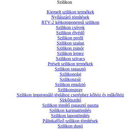
Szilikon
Kiemelt szilikon termékek
Nyílászáró tömítések
RTV-2 kétkomponensű szilikon
Szilikon csövek
Szilikon élvédő
Szilikon profil
Szilikon szalag
Szilikon zsinór
Szilikon lemez
Szilikon szivacs
Préselt szilikon termékek
Szilikon ragasztó
Szilikonolaj
Szilikonzsír
Szilikon emulzió
Szilikonspray
Szilikon impregnáló téglához cseréphez kőhöz és műkőhöz
Sírkőtisztító
Szilikon tömítő ragasztó paszta
Szilikon karimatömítés
Szilikon lapostömítés
Pálinkafőző szilikon tömítések
Szilikon dugó