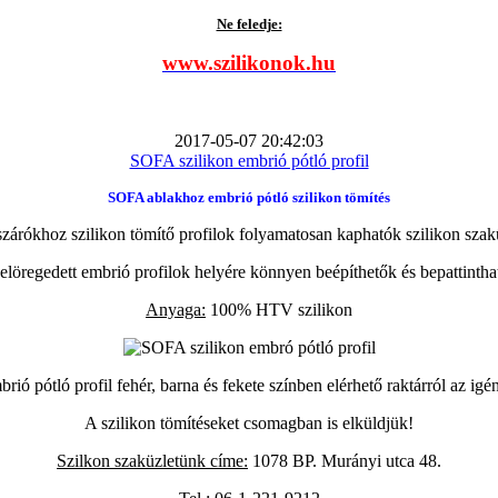
Ne feledje:
www.szilikonok.hu
2017-05-07 20:42:03
SOFA szilikon embrió pótló profil
SOFA ablakhoz embrió pótló szilikon tömítés
zárókhoz szilikon tömítő profilok folyamatosan kaphatók szilikon szak
elöregedett embrió profilok helyére könnyen beépíthetők és bepattintha
Anyaga:
100% HTV szilikon
ió pótló profil fehér, barna és fekete színben elérhető raktárról az igé
A szilikon tömítéseket csomagban is elküldjük!
Szilkon szaküzletünk címe:
1078 BP. Murányi utca 48.