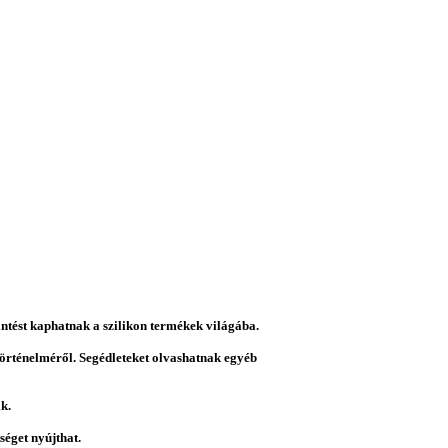
intést kaphatnak a szilikon termékek világába.
 történelméről. Segédleteket olvashatnak egyéb
k.
éget nyújthat.