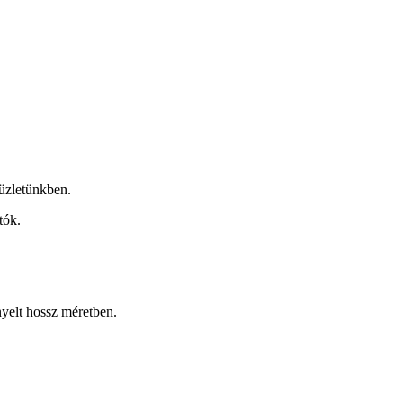
üzletünkben.
tók.
nyelt hossz méretben.