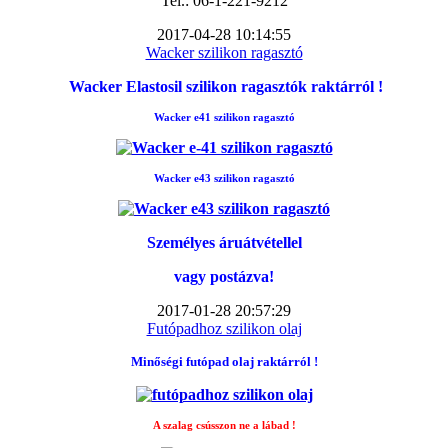
Tel.: 06-1-221-9212
2017-04-28 10:14:55
Wacker szilikon ragasztó
Wacker Elastosil szilikon ragasztók raktárról !
Wacker e41 szilikon ragasztó
Wacker e43 szilikon ragasztó
Személyes áruátvétellel
vagy postázva!
2017-01-28 20:57:29
Futópadhoz szilikon olaj
Minőségi futópad
olaj raktárról !
A szalag csússzon ne a lábad !