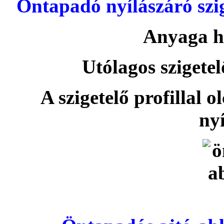
Öntapadó nyílászáró szi
Anyaga h
Utólagos szigetel
A szigetelő profillal o
nyí