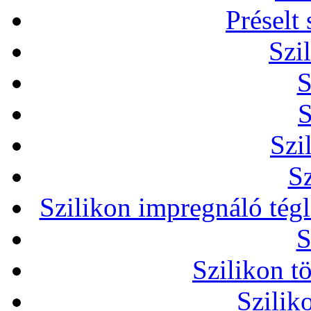
Préselt
Szi
S
S
Szi
Sz
Szilikon impregnáló tég
S
Szilikon t
Szilik