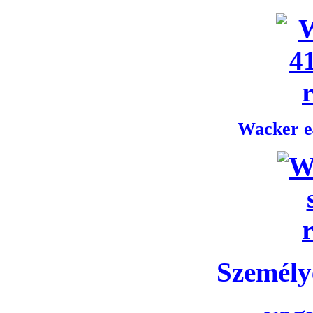
Wacker e4
Személye