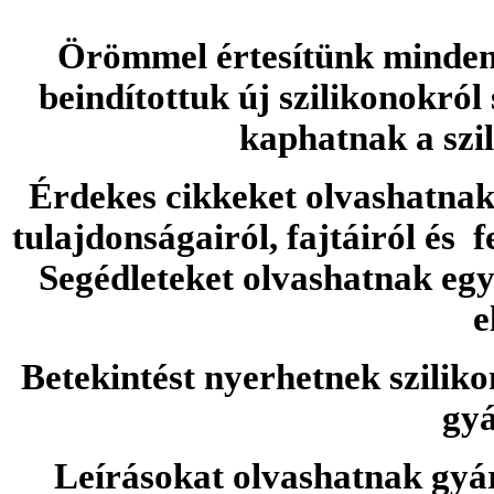
Örömmel értesítünk minden 
beindítottuk új szilikonokról
kaphatnak a szi
Érdekes cikkeket olvashatnak 
tulajdonságairól, fajtáiról és f
Segédleteket olvashatnak e
e
Betekintést nyerhetnek sziliko
gyá
Leírásokat olvashatnak gyá