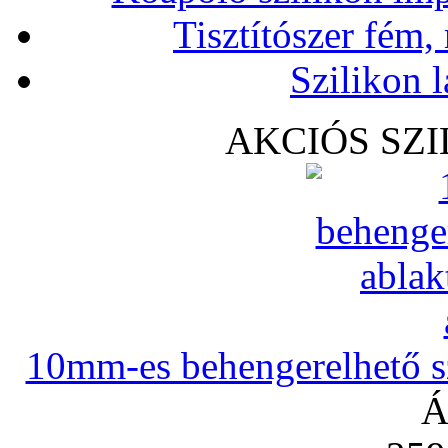
Tisztítószer fém,
Szilikon l
AKCIÓS SZ
10mm-es behengerelhető szi
Á