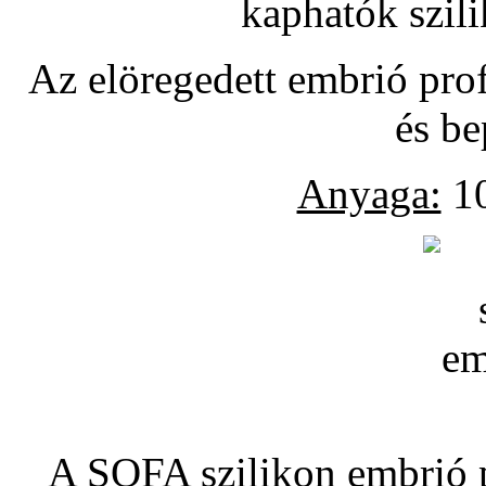
kaphatók szil
Az elöregedett embrió pro
és be
Anyaga:
10
A SOFA szilikon embrió pó