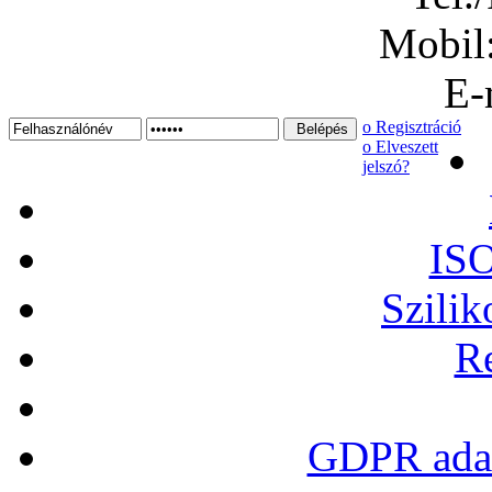
Mobil
E-
ο Regisztráció
ο Elveszett
jelszó?
ISO
Szilik
Re
GDPR adat