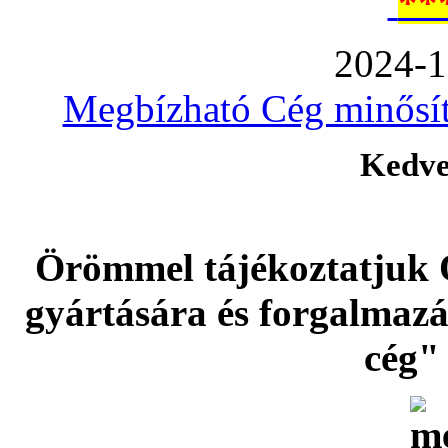
**
2024-1
Megbízható Cég minősíté
Kedve
Örömmel tájékoztatjuk 
gyártására és forgalmaz
cég" 