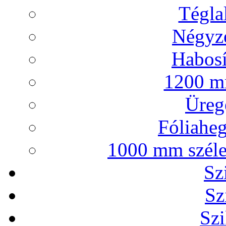
Tégla
Négyze
Habosí
1200 mm
Ürege
Fóliaheg
1000 mm széles
Sz
Sz
Szi