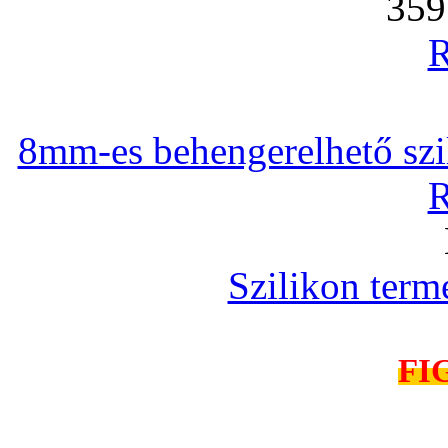
359
R
8mm-es behengerelhető szili
R
Szilikon term
FI