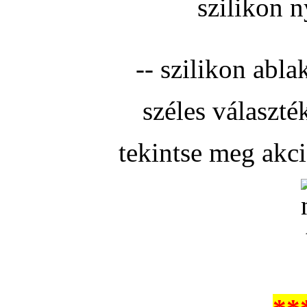
szilikon n
-- szilikon abla
széles választé
tekintse meg akc