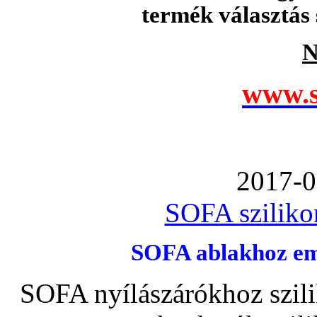
termék választás 
N
www.s
2017-0
SOFA szilikon
SOFA ablakhoz emb
SOFA nyílászárókhoz szili