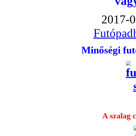
vag
2017-0
Futópadh
Minőségi fu
A szalag c