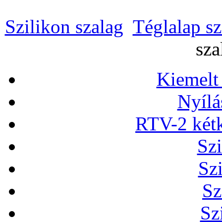
Szilikon szalag
Téglalap sz
sza
Kiemelt
Nyílá
RTV-2 két
Szi
Sz
Sz
Sz