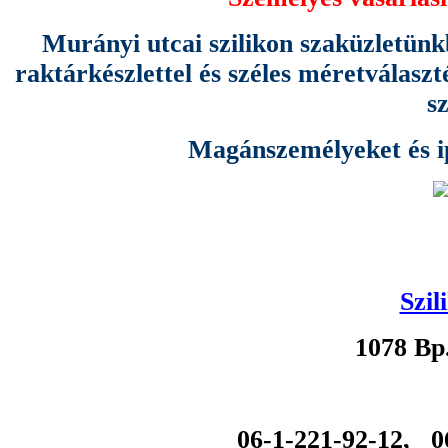
Murányi utcai szilikon szaküzletünk
raktárkészlettel és széles méretválas
s
Magánszemélyeket és ipa
Szil
1078 Bp
06-1-221-92-12, 0