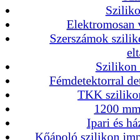
Szilik
Elektromosan v
Szerszámok szilik
el
Szilikon
Fémdetektorral de
TKK szilikon
1200 mm 
Ipari és há
Kőápoló szilikon imp