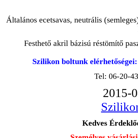
Általános ecetsavas, neutrális (semleges
Festhető akril bázisú réstömítő pa
Szilikon boltunk elérhetőségei
Tel: 06-20-4
2015-0
Sziliko
Kedves Érdeklőd
Személyes vásárlási