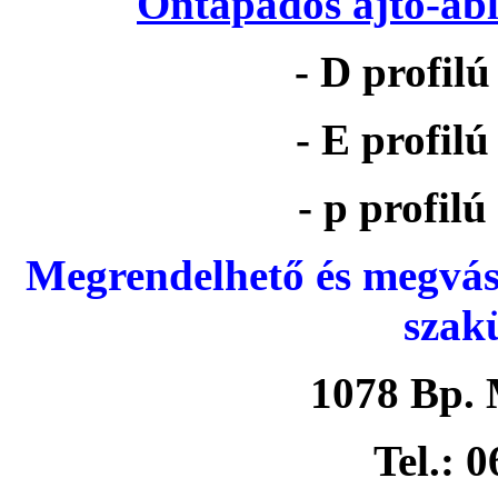
Öntapadós ajtó-abl
- D profil
- E profil
- p profil
Megrendelhető és megvás
szak
1078 Bp. 
Tel.: 