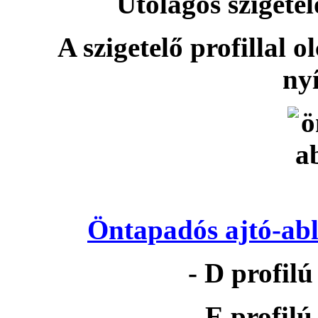
Utólagos szigetel
A szigetelő profillal o
nyí
Öntapadós ajtó-abl
- D profil
- E profil