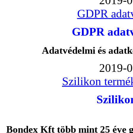
2019-0
GDPR adatv
GDPR adatvé
Adatvédelmi és adatk
2019-0
Szilikon termé
Szilik
Bondex Kft több mint 25 éve g