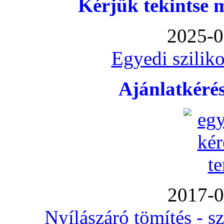
Kérjük tekintse 
2025-0
Egyedi sziliko
Ajánlatkéré
2017-0
Nyílászáró tömítés - s