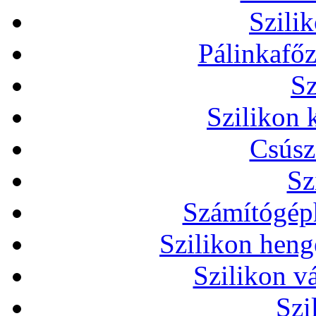
Szili
Pálinkafőz
Sz
Szilikon 
Csúsz
Sz
Számítógéph
Szilikon heng
Szilikon v
Szi