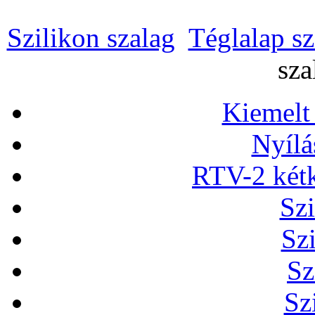
Szilikon szalag
Téglalap sz
sza
Kiemelt
Nyílá
RTV-2 két
Szi
Sz
Sz
Sz