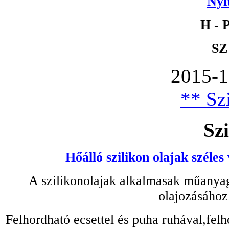
Nyi
H - P
SZ
2015-1
** Szi
Szi
Hőálló szilikon olajak széles
A szilikonolajak alkalmasak műanyag
olajozásához
Felhordható ecsettel és puha ruhával,felh