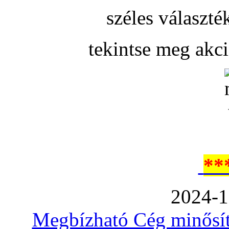
széles választé
tekintse meg akc
**
2024-1
Megbízható Cég minősíté