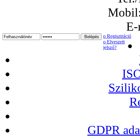
Mobil
E-
ο Regisztráció
ο Elveszett
jelszó?
ISO
Szilik
Re
GDPR adat