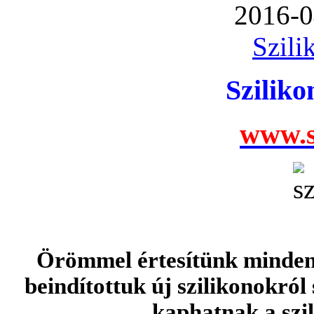
2016-0
Szili
Szilik
www.s
Örömmel értesítünk minden 
beindítottuk új szilikonokról
kaphatnak a szi