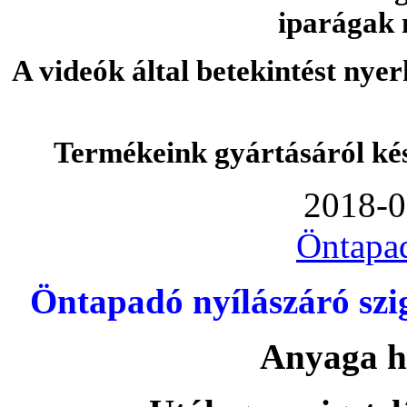
iparágak 
A videók által betekintést nye
Termékeink gyártásáról ké
2018-0
Öntapa
Öntapadó nyílászáró szi
Anyaga h