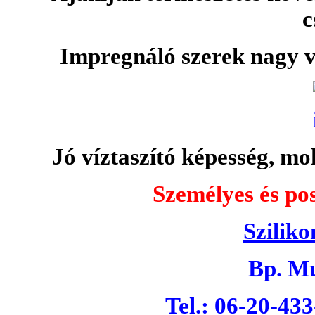
c
Impregnáló szerek nagy v
Jó víztaszító képesség, moh
Személyes és pos
Sziliko
Bp. Mu
Tel.: 06-20-43