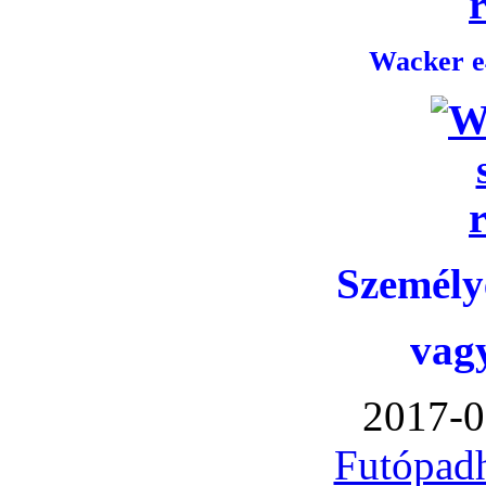
Wacker e4
Személye
vag
2017-0
Futópadh