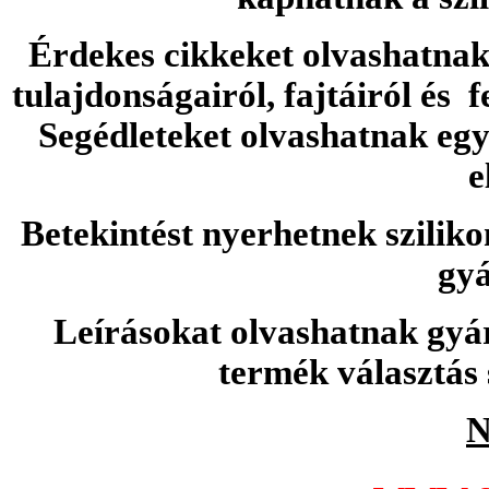
Érdekes cikkeket olvashatnak 
tulajdonságairól, fajtáiról és f
Segédleteket olvashatnak e
e
Betekintést nyerhetnek sziliko
gyá
Leírásokat olvashatnak gyá
termék választás 
N