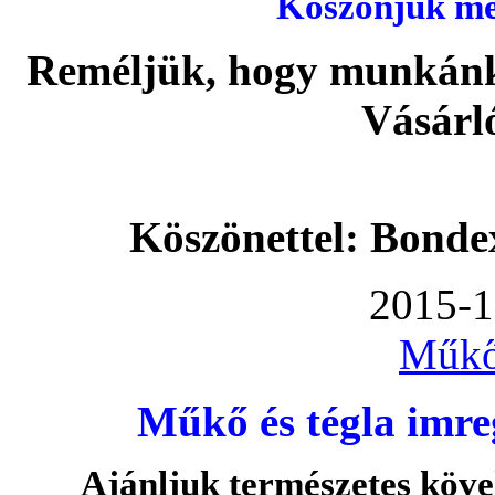
Köszönjük meg
Reméljük, hogy munkánka
Vásárl
Köszönettel: Bonde
2015-1
Műkő
Műkő és tégla imre
Ajánljuk természetes köve