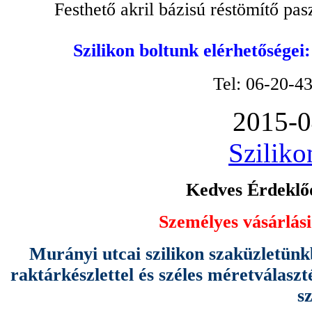
Festhető akril bázisú réstömítő pa
Szilikon boltunk elérhetőségei
Tel: 06-20-4
2015-0
Sziliko
Kedves Érdeklőd
Személyes vásárlási
Murányi utcai szilikon szaküzletünk
raktárkészlettel és széles méretválas
s