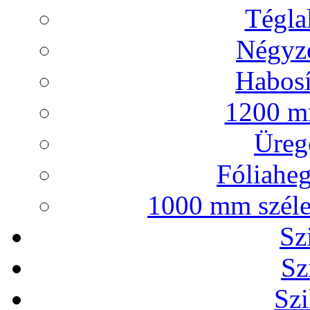
Tégla
Négyze
Habosí
1200 mm
Ürege
Fóliaheg
1000 mm széles
Sz
Sz
Szi