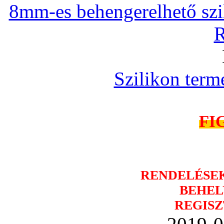
8mm-es behengerelhető szili
R
Szilikon term
FI
RENDELÉSE
BEHEL
REGISZ