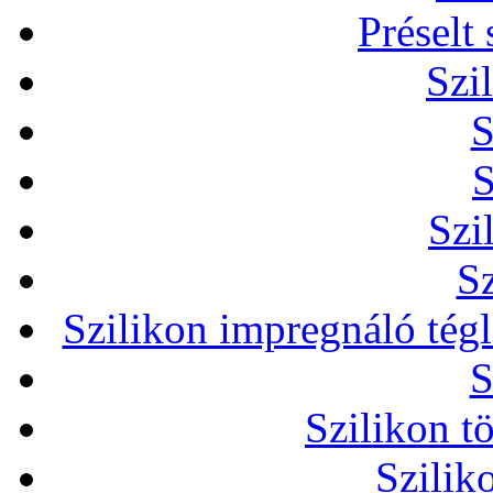
Préselt
Szi
S
S
Szi
Sz
Szilikon impregnáló tég
S
Szilikon t
Szilik