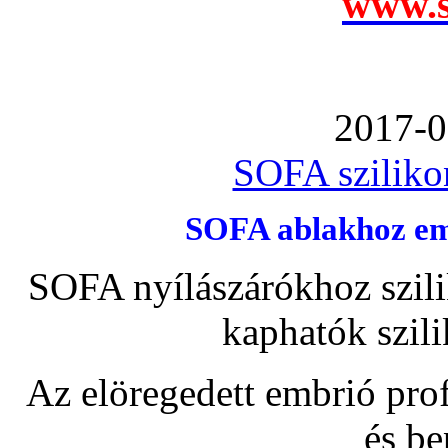
www.s
2017-0
SOFA szilikon
SOFA ablakhoz emb
SOFA nyílászárókhoz szili
kaphatók szil
Az elöregedett embrió pro
és be