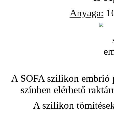
Anyaga:
10
A SOFA szilikon embrió pó
színben elérhető raktár
A szilikon tömítése