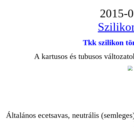
2015-0
Sziliko
Tkk szilikon tö
A kartusos és tubusos változato
Általános ecetsavas, neutrális (semleges