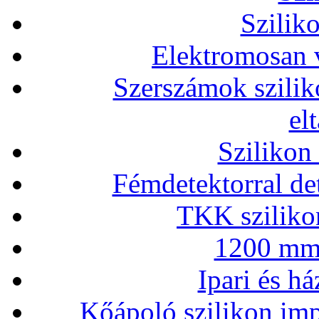
Szilik
Elektromosan v
Szerszámok szilik
el
Szilikon
Fémdetektorral de
TKK szilikon
1200 mm 
Ipari és há
Kőápoló szilikon imp